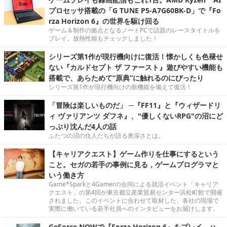
プロセッサ搭載の「G TUNE P5-A7G60BK-D」で『Fo
rza Horizon 6』の世界を駆け回る
ゲーム＆制作の拠点となるノートPCで話題のレースタイトルを
プレイ。放熱性能もチェックしました！
シリーズ第1作が現行機向けに復活！懐かしくも色褪せ
ない『カルドセプト ザ ファースト』遊びやすい機能も
搭載で、あらためて“原典”に触れるのにぴったり
シリーズ第1作が現行機向けの新機能を備えて復活！
「冒険は楽しいものだ」 ─『FF11』と『ウィザードリ
ィ ヴァリアンツ ダフネ』、"優しくないRPG"の沼にど
っぷり沈んだ4人の話
ふたつの沼の住人たちが語る奥深さとは。
【キャリアクエスト】ゲーム作りを仕事にするという
こと。セガの若手の事例に見る，ゲームプログラマと
いう働き方
Game*Sparkと4Gamerの合同による就活イベント「キャリア
クエスト」の第4回が東京都立産業貿易センター浜松町館で開催
されました。このイベントに合わせて取材した、各社の現場で
実際に働いている若手社員へのインタビューをお届けします。
GeForce NOWで『Forza Horizon 6』をプレイ。ハ