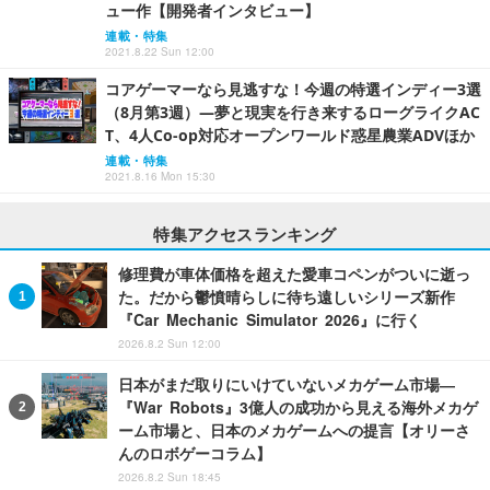
ュー作【開発者インタビュー】
連載・特集
2021.8.22 Sun 12:00
コアゲーマーなら見逃すな！今週の特選インディー3選
（8月第3週）―夢と現実を行き来するローグライクAC
T、4人Co-op対応オープンワールド惑星農業ADVほか
連載・特集
2021.8.16 Mon 15:30
特集アクセスランキング
修理費が車体価格を超えた愛車コペンがついに逝っ
た。だから鬱憤晴らしに待ち遠しいシリーズ新作
『Car Mechanic Simulator 2026』に行く
2026.8.2 Sun 12:00
日本がまだ取りにいけていないメカゲーム市場―
『War Robots』3億人の成功から見える海外メカゲ
ーム市場と、日本のメカゲームへの提言【オリーさ
んのロボゲーコラム】
2026.8.2 Sun 18:45