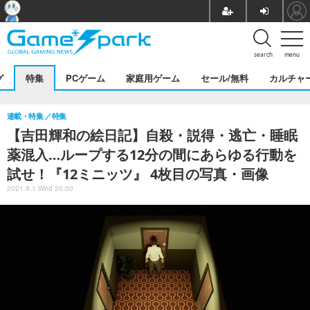
search
menu
グ
特集
PCゲーム
家庭用ゲーム
セール/無料
カルチャ
連載・特集
特集
【吉田輝和の絵日記】自殺・説得・逃亡・睡眠
薬混入…ループする12分の間にあらゆる行動を
試せ！『12ミニッツ』 4枚目の写真・画像
2021.9.1 Wed 20:00