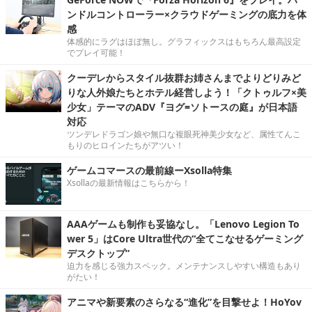
ンドルコントローラー×クラウドゲーミングの底力を体
感
体感的にラグはほぼ無し。グラフィックスはもちろん最高設定
でプレイ可能！
クーデレからスタイル抜群お姉さんまでよりどりみど
りな人外娘たちとホテル経営しよう！「クトゥルフ×美
少女」テーマのADV『ヨグ=ソトースの庭』が日本語
対応
ツンデレドラゴン娘や無口な複眼死神美少女など、属性てんこ
もりのヒロインたちがアツい！
ゲームコマースの最前線ーXsolla特集
Xsollaの最新情報はこちらから！
AAAゲームも制作も妥協なし。「Lenovo Legion To
wer 5」はCore Ultra世代の“全てこなせるゲーミング
デスクトップ”
迫力を感じる強力スペック。メンテナンスしやすい構造もあり
がたい！
アニマや新要素のさらなる“進化”を目撃せよ！HoYov