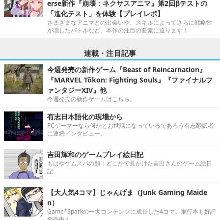
erse新作『崩壊：ネクサスアニマ』第2回βテストの
「進化テスト」を体験【プレイレポ】
さまざまなアニマとの出会いや、スキルによってさらに戦略性
が増したバトルなど、本作の注目の要素に迫ります！
連載・注目記事
今週発売の新作ゲーム『Beast of Reincarnation』
『MARVEL Tōkon: Fighting Souls』『ファイナルフ
ァンタジーXIV』他
今週発売の新作ゲームはこちら。
有志日本語化の現場から
PCゲーマーなら何かとお世話になっているであろう有志翻訳者
に連続インタビュー。
吉田輝和のゲームプレイ絵日記
もはやゲムスパの顔！どこかで見かけた吉田さんのゲーム絵日
記
【大人気4コマ】じゃんげま（Junk Gaming Maide
n）
Game*Sparkの一大コンテンツに成長した4コマ。単行本も好評
発売中！