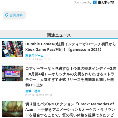
Sponsored by
吉田輝和
関連ニュース
Humble Gamesの注目インディーがローンチ初日から
Xbox Game Pass対応！【gamescom 2021】
家庭用ゲーム
2021.8.25 Wed 3:10
コアゲーマーなら見逃すな！今週の特選インディー3選
（8月第4週）―オリジナルの文明を作り出せるストラ
テジー、人気すぎて正式リリースを無期限延期した無
料FPSほか
連載・特集
2021.8.23 Mon 12:00
切り替えパズル2Dアクション『Greak: Memories of
Azur』―手描きアニメーション＆オーケストラサウン
ドを融合することで、質の高い体験を提供できたデビ