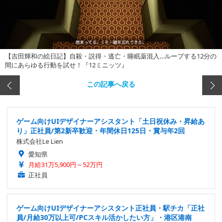
【吉田輝和の絵日記】自殺・説得・逃亡・睡眠薬混入…ループする12分の
間にあらゆる行動を試せ！『12ミニッツ』
この記事へ戻る
ゲーム向けUIデザイナーアシスタント「土日祝休み・昇給あ
り」正社員/第2新卒歓迎・年間休日125日・賞与年2回
株式会社Le Lien
愛知県
月給31万5,900円～52万円
正社員
ゲーム向けUIデザイナーアシスタント正社員・駅チカ「正社
員/月給30万以上可/PCスキル活かしたい方」・港区港南