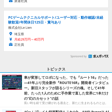
派遣社員
PCゲームテクニカルサポート/ユーザー対応・動作確認/未経
験歓迎/年間休日125日・賞与あり
株式会社Le Lien
埼玉県
月給29万円～40万円
正社員
Sponsored by
トピックス
車が変形してロボになった、でも『ルート16』だった
―41年ぶり完全新作『ROUTE16R』開発者インタビュ
ー。新旧スタッフが語るシリーズの魂。そして41年
前、たった1人のために手作業で直した世界に1本だけ
の“幻のカセット”の話
長い時を経て受け継がれる過去と、新たに生まれるものとは。
ゲームプレイも録画配信もこれ1台。AMD Ryzen™ AI