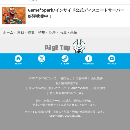
Game*Spark/インサイド公式ディスコードサーバー
好評稼働中！
写真・画像
ホーム
›
連載・特集
›
特集
›
記事
›
Home
X
STEAM
Facebook
YouTube
Game*Sparkについて
お問合せ
広告掲載
会社概要
個人情報保護方針
個人情報の取り扱いについて（Game*Spark）
利用規約
特定商取引法に基づく表記
紹介した商品/サービスを購入、契約した場合に、
売上の一部が弊社サイトに還元されることがあります。
当サイトに掲載の記事・見出し・写真・画像の無断転載を禁じます。
Copyright © 2026 IID, Inc.