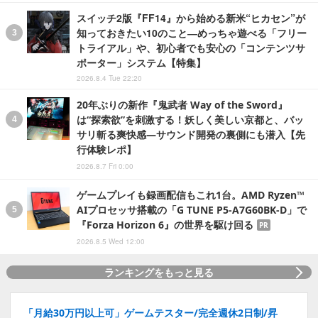
スイッチ2版『FF14』から始める新米“ヒカセン”が
知っておきたい10のこと―めっちゃ遊べる「フリー
トライアル」や、初心者でも安心の「コンテンツサ
ポーター」システム【特集】
2026.8.4 Tue 22:20
20年ぶりの新作『鬼武者 Way of the Sword』
は“探索欲”を刺激する！妖しく美しい京都と、バッ
サリ斬る爽快感―サウンド開発の裏側にも潜入【先
行体験レポ】
2026.8.7 Fri 0:00
ゲームプレイも録画配信もこれ1台。AMD Ryzen™
AIプロセッサ搭載の「G TUNE P5-A7G60BK-D」で
『Forza Horizon 6』の世界を駆け回る
PR
2026.8.5 Wed 12:00
ランキングをもっと見る
「月給30万円以上可」ゲームテスター/完全週休2日制/昇