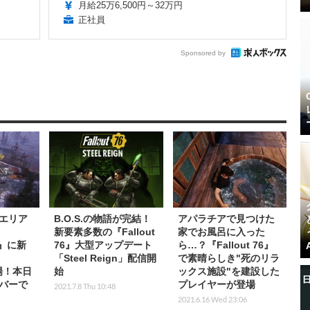
月給25万6,500円～32万円
正社員
Sponsored by
エリア
B.O.S.の物語が完結！
アパラチアで見つけた
新要素多数の『Fallout
家でお風呂に入った
76』に新
76』大型アップデート
ら…？『Fallout 76』
「Steel Reign」配信開
で素晴らしき"死のリラ
登場！本日
始
ックス施設"を建設した
バーで
プレイヤーが登場
2021.7.8 Thu 10:48
2021.6.16 Wed 23:06