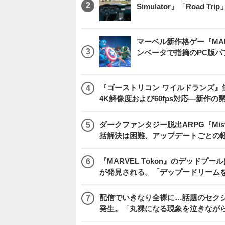
Simulator』「Road T
マーベル新作格ゲー『MARVEL
ンベータで指摘のPC版
『ゴーストリコン ワイルドランズ』無料アプデ「
4K解像度および60fps対応―新作の
ダークファンタジー脱出ARPG『Mist
括解決は困難、アップデートごとの
『MARVEL Tōkon』のデッド
が発見される。「デップードリーム
配信でいきなり全裸に…話題のセク
発生。「丸裸になる現象を泣きなが