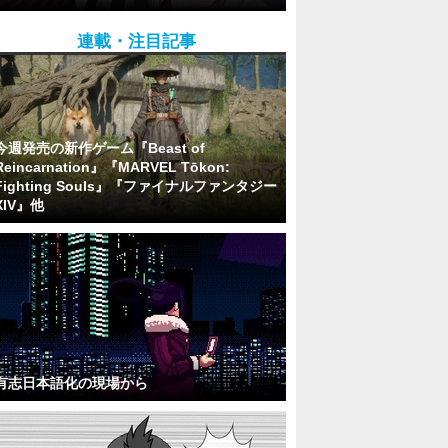
連載・注目記事
今週発売の新作ゲーム『Beast of
Reincarnation』『MARVEL Tōkon:
Fighting Souls』『ファイナルファンタジー
XIV』他
有志日本語化の現場から