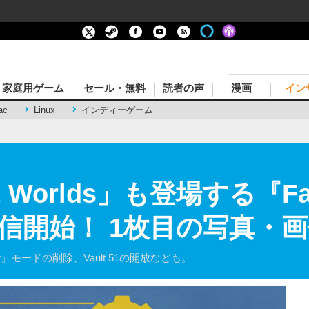
家庭用ゲーム
セール・無料
読者の声
漫画
イン
ac
Linux
インディーゲーム
t Worlds」も登場する『Fal
信開始！ 1枚目の写真・画
er」モードの削除、Vault 51の開放なども。