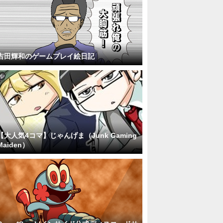
吉田輝和のゲームプレイ絵日記
【大人気4コマ】じゃんげま（Junk Gaming
Maiden）