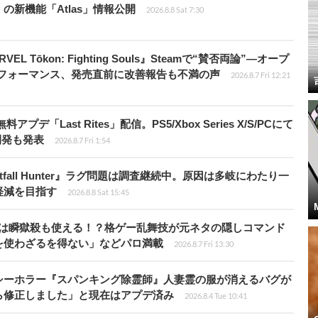
rip」の新機能「Atlas」情報公開
2026.8.8 Sat 7:30
 Tōkon: Fighting Souls』Steamで“賛否両論”―オープ
パフォーマンス、発売直前に改善報告も不満の声
2026.8.7 Fri 12:21
Last Rites」配信。PS5/Xbox Series X/S/PCにて
開発も発表
2026.8.7 Fri 1:54
fall Hunter』ラグ問題は調査継続中。原因は多岐にわたり一
軽減を目指す
2026.8.8 Sat 15:45
プールは瞬獄殺も使える！？格ゲー乱舞技が元ネタの隠しコマンド
を使わざるを得ない」などパロ満載
2026.8.7 Fri 13:30
シーホラー『スパンキング除霊師』人妻霊の服が消えるバグが
ら修正しました」と現在はアプデ済み
2026.8.4 Tue 10:41