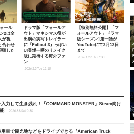
ォール
ドラマ版「フォールア
【特別無料公開】「フ
ン2は全
ウト」マキシマス役が
ォールアウト」ドラマ
万人が視
出演の実写トレイラー
版シーズン1第一話が
と合わせ
に『Fallout 3』っぽい
YouTubeにて2月12日
視聴した
UI登場―噂のリメイク
まで
版に期待する海外ファ
2026.1.29 Thu 7:00
ン
2026.2.3 Tue 12:15
力して生き残れ！『COMMAND MONSTER』Steam向け
可能
2026.8.8 Sat 0:30
車で観光地などをドライブできる『American Truck