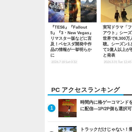
『TES6』『Fallout
実写ドラマ「フ
5』『3・New Vegas』
アウト」シーズ
リマスター版などに言
世界で8,300
及！ベセスダ開発中作
聴。シーズン1
品の情報が一挙明らか
て1億人以上が
に
と発表
2026.7.18 Sat 0:32
2026.3.31 Tue 12:45
PC アクセスランキング
時間内に格ゲーコマンドを入
に配信―1P/2P側も選択
トラックだけじゃない！乗用