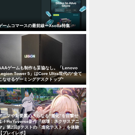
ゲームコマースの最前線ーXsolla特集
AAAゲームも制作も妥協なし。「Lenovo
Legion Tower 5」はCore Ultra世代の“全て
こなせるゲーミングデスクトップ”
アニマや新要素のさらなる“進化”を目撃せ
よ！HoYoverse新作『崩壊：ネクサスアニ
マ』第2回βテストの「進化テスト」を体験
【プレイレポ】