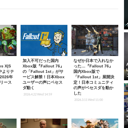
加入不可だった国内
なぜか日本で入れなか
es X|S
Xbox版『Fallout 76』
った…『Fallout 76』
中よりテ
の「Fallout 1st」がサ
国内Xbox版で
026年
ービス解禁！日本Xbox
「Fallout 1st」展開決
リース
ユーザーの声にベセス
定！日本コミュニティ
ダ動く
の声がベセスダを動か
した
2026.4.22 Wed 14:59
2026.3.11 Wed 11:00