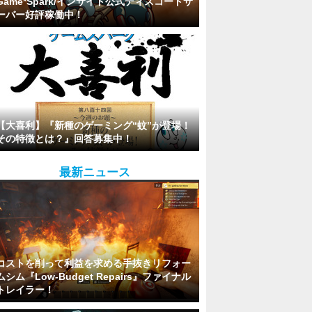
Game*Spark/インサイド公式ディスコードサ
ーバー好評稼働中！
【大喜利】『新種のゲーミング“蚊”が登場！
その特徴とは？』回答募集中！
最新ニュース
コストを削って利益を求める手抜きリフォー
ムシム『Low-Budget Repairs』ファイナル
トレイラー！