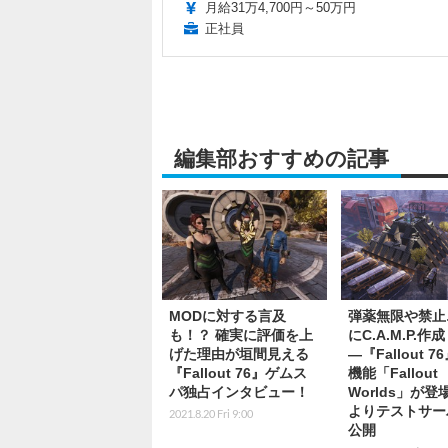
月給31万4,700円～50万円
正社員
編集部おすすめの記事
MODに対する言及
弾薬無限や禁止
も！？ 確実に評価を上
にC.A.M.P.作成
げた理由が垣間見える
―『Fallout 
『Fallout 76』ゲムス
機能「Fallout
パ独占インタビュー！
Worlds」が
よりテストサー
2021.8.20 Fri 9:00
公開