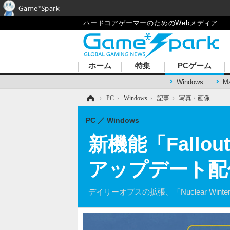
Game*Spark
ハードコアゲーマーのためのWebメディア
ホーム
特集
PCゲーム
Windows
M
ホーム
›
PC
›
Windows
›
記事
›
写真・画像
PC
Windows
新機能「Fallou
アップデート配
デイリーオプスの拡張、「Nuclear Wint