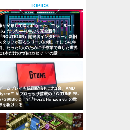
TOPICS
車が変形してロボになった、でも『ルート
16』だった―41年ぶり完全新作
『ROUTE16R』開発者インタビュー。新旧
スタッフが語るシリーズの魂。そして41年
前、たった1人のために手作業で直した世界
に1本だけの“幻のカセット”の話
ゲームプレイも録画配信もこれ1台。AMD
Ryzen™ AIプロセッサ搭載の「G TUNE P5-
A7G60BK-D」で『Forza Horizon 6』の世
界を駆け回る