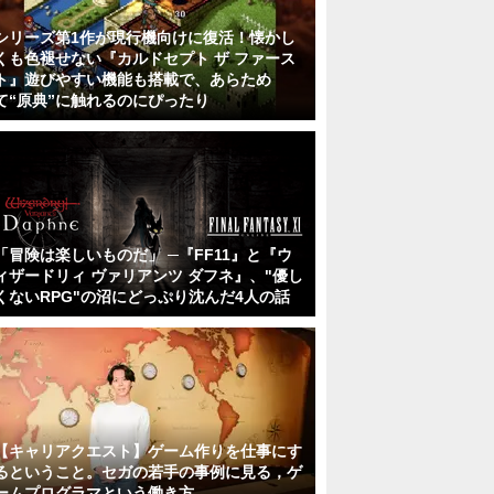
シリーズ第1作が現行機向けに復活！懐かし
くも色褪せない『カルドセプト ザ ファース
ト』遊びやすい機能も搭載で、あらため
て“原典”に触れるのにぴったり
「冒険は楽しいものだ」 ─『FF11』と『ウ
ィザードリィ ヴァリアンツ ダフネ』、"優し
くないRPG"の沼にどっぷり沈んだ4人の話
【キャリアクエスト】ゲーム作りを仕事にす
るということ。セガの若手の事例に見る，ゲ
ームプログラマという働き方