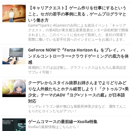
【キャリアクエスト】ゲーム作りを仕事にするという
こと。セガの若手の事例に見る，ゲームプログラマと
いう働き方
Game*Sparkと4Gamerの合同による就活イベント「キャリア
クエスト」の第4回が東京都立産業貿易センター浜松町館で開催
されました。このイベントに合わせて取材した、各社の現場で
実際に働いている若手社員へのインタビューをお届けします。
GeForce NOWで『Forza Horizon 6』をプレイ。ハ
ンドルコントローラー×クラウドゲーミングの底力を体
感
体感的にラグはほぼ無し。グラフィックスはもちろん最高設定
でプレイ可能！
クーデレからスタイル抜群お姉さんまでよりどりみど
りな人外娘たちとホテル経営しよう！「クトゥルフ×美
少女」テーマのADV『ヨグ=ソトースの庭』が日本語
対応
ツンデレドラゴン娘や無口な複眼死神美少女など、属性てんこ
もりのヒロインたちがアツい！
ゲームコマースの最前線ーXsolla特集
Xsollaの最新情報はこちらから！