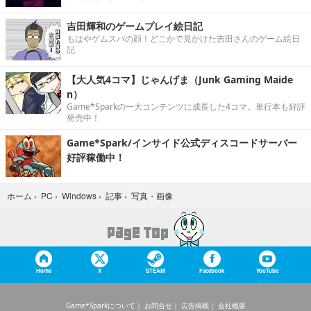
吉田輝和のゲームプレイ絵日記
もはやゲムスパの顔！どこかで見かけた吉田さんのゲーム絵日
記
【大人気4コマ】じゃんげま（Junk Gaming Maide
n）
Game*Sparkの一大コンテンツに成長した4コマ。単行本も好評
発売中！
Game*Spark/インサイド公式ディスコードサーバー
好評稼働中！
写真・画像
ホーム
›
PC
›
Windows
›
記事
›
Home
X
STEAM
Facebook
YouTube
Game*Sparkについて
お問合せ
広告掲載
会社概要