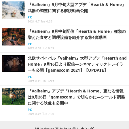
『Valheim』9月中旬大型アプデ「Hearth & Home」
武器の調整に関する解説動画公開
PC
2021.9.7 Tue 0:29
『Valheim』9月中旬配信「Hearth & Home」種類の
増えた食材と調理設備を紹介する第4弾動画
PC
2021.8.31 Tue 0:39
北欧サバイバル『Valheim』大型アプデ「Hearth and
Home」9月16日より配信―シネマティックトレイラ
ーも公開【gamescom 2021】【UPDATE】
PC
2021.8.26 Thu 5:21
『Valheim』アプデ「Hearth & Home」更なる情報
は8月26日「gamescom」で明らかに―シールド調整
に関する映像も公開中
PC
2021.8.24 Tue 7:00
Windowsアクセスランキング