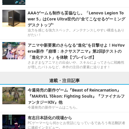
AAAゲームも制作も妥協なし。「Lenovo Legion To
wer 5」はCore Ultra世代の“全てこなせるゲーミング
デスクトップ”
迫力を感じる強力スペック。メンテナンスしやすい構造もあり
がたい！
アニマや新要素のさらなる“進化”を目撃せよ！HoYov
erse新作『崩壊：ネクサスアニマ』第2回βテストの
「進化テスト」を体験【プレイレポ】
さまざまなアニマとの出会いや、スキルによってさらに戦略性
が増したバトルなど、本作の注目の要素に迫ります！
連載・注目記事
今週発売の新作ゲーム『Beast of Reincarnation』
『MARVEL Tōkon: Fighting Souls』『ファイナルフ
ァンタジーXIV』他
今週発売の新作ゲームはこちら。
有志日本語化の現場から
PCゲーマーなら何かとお世話になっているであろう有志翻訳者
に連続インタビュー。