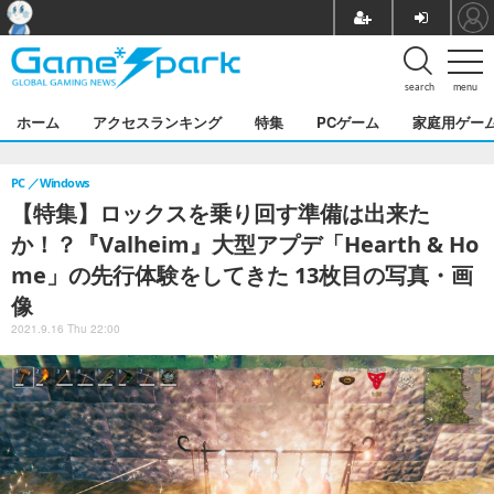
search
menu
ホーム
アクセスランキング
特集
PCゲーム
家庭用ゲー
PC
Windows
【特集】ロックスを乗り回す準備は出来た
か！？『Valheim』大型アプデ「Hearth & Ho
me」の先行体験をしてきた 13枚目の写真・画
像
2021.9.16 Thu 22:00