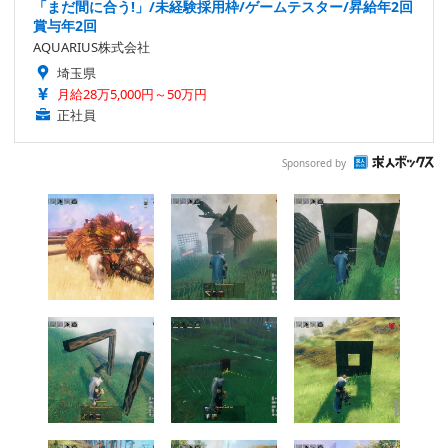
「まだ間に合う!」/未経験採用枠/ゲームテスター/昇給年2回
賞与年2回
AQUARIUS株式会社
埼玉県
月給28万5,000円～50万円
正社員
Sponsored by