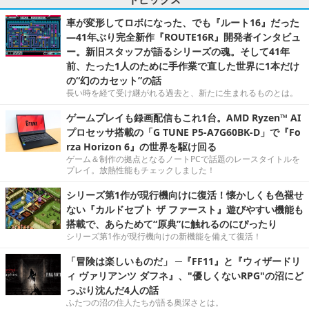
車が変形してロボになった、でも『ルート16』だった
―41年ぶり完全新作『ROUTE16R』開発者インタビュ
ー。新旧スタッフが語るシリーズの魂。そして41年
前、たった1人のために手作業で直した世界に1本だけ
の“幻のカセット”の話
長い時を経て受け継がれる過去と、新たに生まれるものとは。
ゲームプレイも録画配信もこれ1台。AMD Ryzen™ AI
プロセッサ搭載の「G TUNE P5-A7G60BK-D」で『Fo
rza Horizon 6』の世界を駆け回る
ゲーム＆制作の拠点となるノートPCで話題のレースタイトルを
プレイ。放熱性能もチェックしました！
シリーズ第1作が現行機向けに復活！懐かしくも色褪せ
ない『カルドセプト ザ ファースト』遊びやすい機能も
搭載で、あらためて“原典”に触れるのにぴったり
シリーズ第1作が現行機向けの新機能を備えて復活！
「冒険は楽しいものだ」 ─『FF11』と『ウィザードリ
ィ ヴァリアンツ ダフネ』、"優しくないRPG"の沼にど
っぷり沈んだ4人の話
ふたつの沼の住人たちが語る奥深さとは。