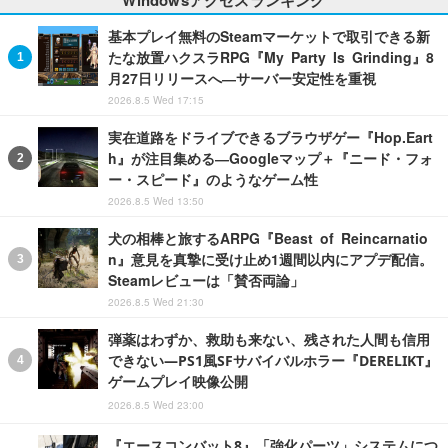
基本プレイ無料のSteamマーケットで取引できる新
たな放置ハクスラRPG『My Party Is Grinding』8
月27日リリースへ―サーバー安定性を重視
2026.8.5 Wed 17:15
実在道路をドライブできるブラウザゲー『Hop.Eart
h』が注目集める―Googleマップ＋『ニード・フォ
ー・スピード』のようなゲーム性
2026.8.5 Wed 13:50
犬の相棒と旅するARPG『Beast of Reincarnatio
n』意見を真摯に受け止め1週間以内にアプデ配信。
Steamレビューは「賛否両論」
2026.8.5 Wed 21:30
弾薬はわずか、救助も来ない、残された人間も信用
できない―PS1風SFサバイバルホラー『DERELIKT』
ゲームプレイ映像公開
2026.8.5 Wed 23:00
『エースコンバット8』「強化パーツ」システムにつ