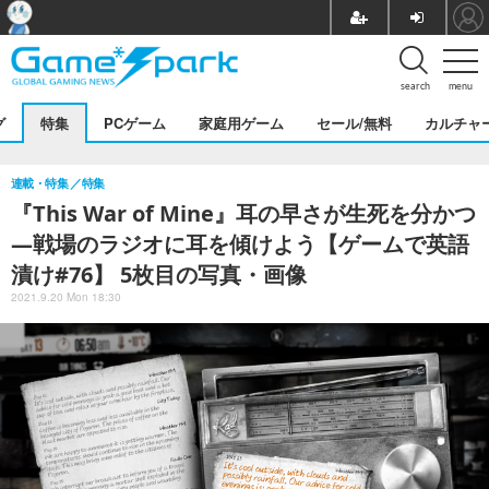
search
menu
グ
特集
PCゲーム
家庭用ゲーム
セール/無料
カルチャ
連載・特集
特集
『This War of Mine』耳の早さが生死を分かつ
―戦場のラジオに耳を傾けよう【ゲームで英語
漬け#76】 5枚目の写真・画像
2021.9.20 Mon 18:30