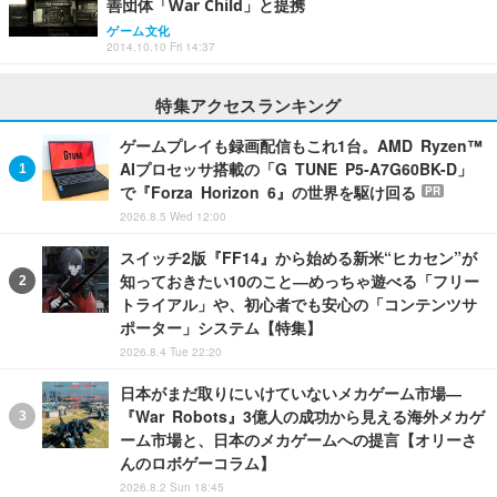
善団体「War Child」と提携
ゲーム文化
2014.10.10 Fri 14:37
特集アクセスランキング
ゲームプレイも録画配信もこれ1台。AMD Ryzen™
AIプロセッサ搭載の「G TUNE P5-A7G60BK-D」
で『Forza Horizon 6』の世界を駆け回る
PR
2026.8.5 Wed 12:00
スイッチ2版『FF14』から始める新米“ヒカセン”が
知っておきたい10のこと―めっちゃ遊べる「フリー
トライアル」や、初心者でも安心の「コンテンツサ
ポーター」システム【特集】
2026.8.4 Tue 22:20
日本がまだ取りにいけていないメカゲーム市場―
『War Robots』3億人の成功から見える海外メカゲ
ーム市場と、日本のメカゲームへの提言【オリーさ
んのロボゲーコラム】
2026.8.2 Sun 18:45