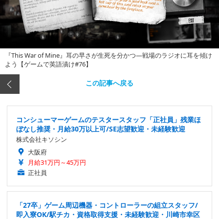
『This War of Mine』耳の早さが生死を分かつ―戦場のラジオに耳を傾け
よう【ゲームで英語漬け#76】
この記事へ戻る
コンシューマーゲームのテスタースタッフ「正社員」残業ほ
ぼなし推奨・月給30万以上可/SE志望歓迎・未経験歓迎
株式会社キソシン
大阪府
月給31万円～45万円
正社員
「27卒」ゲーム周辺機器・コントローラーの組立スタッフ/
即入寮OK/駅チカ・資格取得支援・未経験歓迎・川崎市幸区