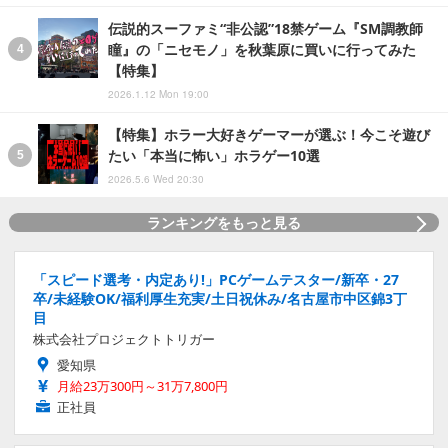
伝説的スーファミ“非公認”18禁ゲーム『SM調教師
瞳』の「ニセモノ」を秋葉原に買いに行ってみた
【特集】
2026.1.12 Mon 19:00
【特集】ホラー大好きゲーマーが選ぶ！今こそ遊び
たい「本当に怖い」ホラゲー10選
2026.5.6 Wed 20:30
ランキングをもっと見る
「スピード選考・内定あり!」PCゲームテスター/新卒・27
卒/未経験OK/福利厚生充実/土日祝休み/名古屋市中区錦3丁
目
株式会社プロジェクトトリガー
愛知県
月給23万300円～31万7,800円
正社員