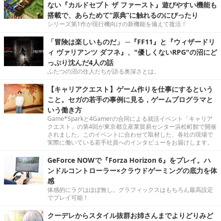
ない『カルドセプト ザ ファースト』遊びやすい機能も
搭載で、あらためて“原典”に触れるのにぴったり
シリーズ第1作が現行機向けの新機能を備えて復活！
「冒険は楽しいものだ」 ─『FF11』と『ウィザードリ
ィ ヴァリアンツ ダフネ』、"優しくないRPG"の沼にど
っぷり沈んだ4人の話
ふたつの沼の住人たちが語る奥深さとは。
【キャリアクエスト】ゲーム作りを仕事にするという
こと。セガの若手の事例に見る，ゲームプログラマと
いう働き方
Game*Sparkと4Gamerの合同による就活イベント「キャリア
クエスト」の第4回が東京都立産業貿易センター浜松町館で開催
されました。このイベントに合わせて取材した、各社の現場で
実際に働いている若手社員へのインタビューをお届けします。
GeForce NOWで『Forza Horizon 6』をプレイ。ハ
ンドルコントローラー×クラウドゲーミングの底力を体
感
体感的にラグはほぼ無し。グラフィックスはもちろん最高設定
でプレイ可能！
クーデレからスタイル抜群お姉さんまでよりどりみど