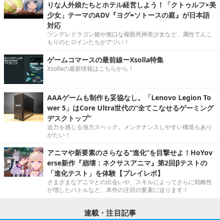
りな人外娘たちとホテル経営しよう！「クトゥルフ×美
少女」テーマのADV『ヨグ=ソトースの庭』が日本語
対応
ツンデレドラゴン娘や無口な複眼死神美少女など、属性てんこ
もりのヒロインたちがアツい！
ゲームコマースの最前線ーXsolla特集
Xsollaの最新情報はこちらから！
AAAゲームも制作も妥協なし。「Lenovo Legion To
wer 5」はCore Ultra世代の“全てこなせるゲーミング
デスクトップ”
迫力を感じる強力スペック。メンテナンスしやすい構造もあり
がたい！
アニマや新要素のさらなる“進化”を目撃せよ！HoYov
erse新作『崩壊：ネクサスアニマ』第2回βテストの
「進化テスト」を体験【プレイレポ】
さまざまなアニマとの出会いや、スキルによってさらに戦略性
が増したバトルなど、本作の注目の要素に迫ります！
連載・注目記事