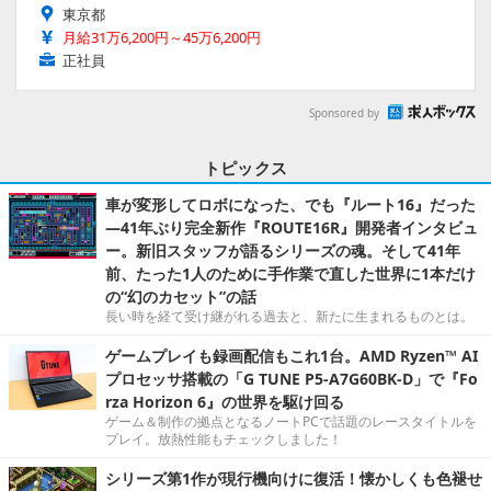
東京都
月給31万6,200円～45万6,200円
正社員
Sponsored by
トピックス
車が変形してロボになった、でも『ルート16』だった
―41年ぶり完全新作『ROUTE16R』開発者インタビュ
ー。新旧スタッフが語るシリーズの魂。そして41年
前、たった1人のために手作業で直した世界に1本だけ
の“幻のカセット”の話
長い時を経て受け継がれる過去と、新たに生まれるものとは。
ゲームプレイも録画配信もこれ1台。AMD Ryzen™ AI
プロセッサ搭載の「G TUNE P5-A7G60BK-D」で『Fo
rza Horizon 6』の世界を駆け回る
ゲーム＆制作の拠点となるノートPCで話題のレースタイトルを
プレイ。放熱性能もチェックしました！
シリーズ第1作が現行機向けに復活！懐かしくも色褪せ