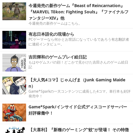
今週発売の新作ゲーム『Beast of Reincarnation』
『MARVEL Tōkon: Fighting Souls』『ファイナルフ
ァンタジーXIV』他
今週発売の新作ゲームはこちら。
有志日本語化の現場から
PCゲーマーなら何かとお世話になっているであろう有志翻訳者
に連続インタビュー。
吉田輝和のゲームプレイ絵日記
もはやゲムスパの顔！どこかで見かけた吉田さんのゲーム絵日
記
【大人気4コマ】じゃんげま（Junk Gaming Maide
n）
Game*Sparkの一大コンテンツに成長した4コマ。単行本も好評
発売中！
Game*Spark/インサイド公式ディスコードサーバー
好評稼働中！
【大喜利】『新種のゲーミング“蚊”が登場！ その特徴