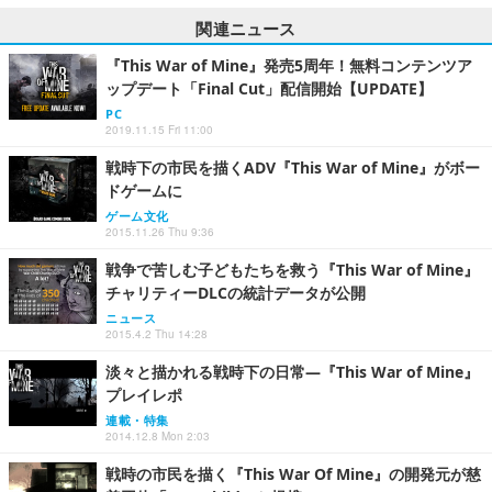
関連ニュース
『This War of Mine』発売5周年！無料コンテンツア
ップデート「Final Cut」配信開始【UPDATE】
PC
2019.11.15 Fri 11:00
戦時下の市民を描くADV『This War of Mine』がボー
ドゲームに
ゲーム文化
2015.11.26 Thu 9:36
戦争で苦しむ子どもたちを救う『This War of Mine』
チャリティーDLCの統計データが公開
ニュース
2015.4.2 Thu 14:28
淡々と描かれる戦時下の日常―『This War of Mine』
プレイレポ
連載・特集
2014.12.8 Mon 2:03
戦時の市民を描く『This War Of Mine』の開発元が慈