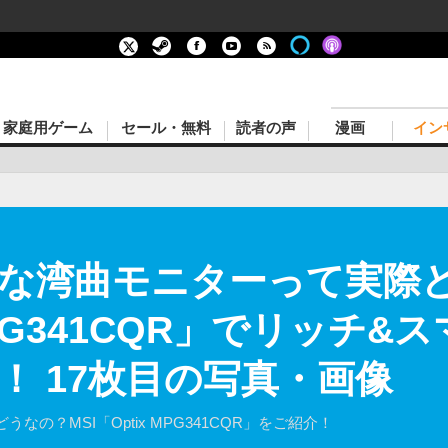
家庭用ゲーム
セール・無料
読者の声
漫画
イン
な湾曲モニターって実際
 MPG341CQR」でリッチ
！ 17枚目の写真・画像
の？MSI「Optix MPG341CQR」をご紹介！