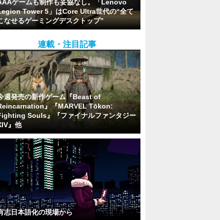
AAAゲームも制作も妥協なし。「Lenovo
Legion Tower 5」はCore Ultra世代の“全て
こなせるゲーミングデスクトップ”
連載・注目記事
今週発売の新作ゲーム『Beast of
Reincarnation』『MARVEL Tōkon:
Fighting Souls』『ファイナルファンタジー
XIV』他
有志日本語化の現場から