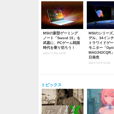
MSIの新型ゲーミング
MSIのシリーズ
ノート「Sword 15」を
デル、34イン
武器に、PCゲーム戦国
トラワイドゲー
時代を乗り切ろう！
モニター「Opti
MAG342CQR」
2021.7.1 Thu 12:00
日発売
2021.7.2 Fri 12:30
トピックス