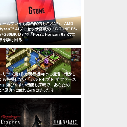
ゲームプレイも録画配信もこれ1台。AMD
Ryzen™ AIプロセッサ搭載の「G TUNE P5-
A7G60BK-D」で『Forza Horizon 6』の世
界を駆け回る
シリーズ第1作が現行機向けに復活！懐かし
くも色褪せない『カルドセプト ザ ファース
ト』遊びやすい機能も搭載で、あらため
て“原典”に触れるのにぴったり