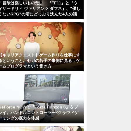
「冒険は楽しいものだ」 ─『FF11』と『ウ
ィザードリィ ヴァリアンツ ダフネ』、"優し
くないRPG"の沼にどっぷり沈んだ4人の話
【キャリアクエスト】ゲーム作りを仕事にす
るということ。セガの若手の事例に見る，ゲ
ームプログラマという働き方
GeForce NOWで『Forza Horizon 6』をプ
レイ。ハンドルコントローラー×クラウドゲ
ーミングの底力を体感