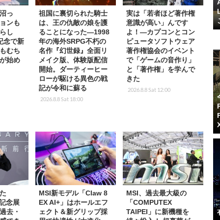
沼っ
祖国に裏切られた騎士
実は「若者ほど著作権
ョンも
は、王の仇敵の娘を護
意識が高い」んです
らし
ることになった―1998
よ！―カプコンとコン
記念で新
年の海外SRPG不朽の
ピュータソフトウェア
もむち
名作『幻世録』全面リ
著作権協会のイベント
が始め
メイク版、体験版配信
で「ゲームの音作り」
開始。ダーティーヒー
と「著作権」を学んで
ローが駆ける異色の戦
きた
記が令和に蘇る
2026.8.8 Sat 12:00
2026.8.8 Sat 18:00
た
MSI新モデル「Claw 8
MSI、過去最大級の
年記念展
EX AI+」はホールエフ
「COMPUTEX
過去・
ェクト＆新グリップ採
TAIPEI」に新機種を