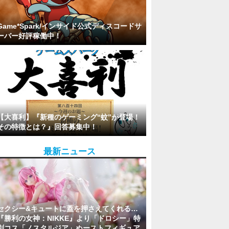
Game*Spark/インサイド公式ディスコードサ
ーバー好評稼働中！
【大喜利】『新種のゲーミング“蚊”が登場！
その特徴とは？』回答募集中！
最新ニュース
セクシー&キュートに蓋を押さえてくれる…
『勝利の女神：NIKKE』より「ドロシー」特
別コス「ノスタルジア」ぬーストフィギュア