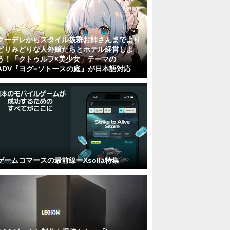
クーデレからスタイル抜群お姉さんまでより
どりみどりな人外娘たちとホテル経営しよ
う！「クトゥルフ×美少女」テーマの
ADV『ヨグ=ソトースの庭』が日本語対応
ゲームコマースの最前線ーXsolla特集