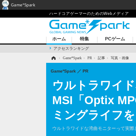
Game*Spark
ハードコアゲーマーのためのWebメディア
ホーム
特集
PCゲーム
アクセスランキング
ホーム
›
Game*Spark
›
PR
›
記事
›
写真・画像
Game*Spark
PR
ウルトラワイド
MSI「Optix
ミングライフを
ウルトラワイドな湾曲モニターって実際どうな