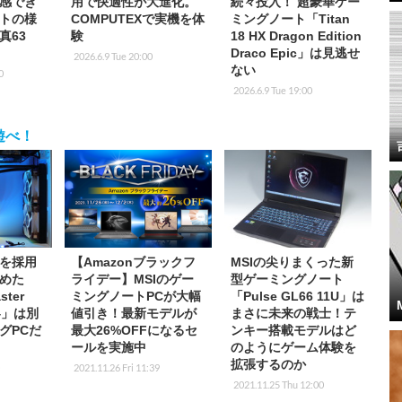
感でき
用で快適性が大進化。
続々投入！ 超豪華ゲー
トの様
COMPUTEXで実機を体
ミングノート「Titan
真63
験
18 HX Dragon Edition
Draco Epic」は見逃せ
2026.6.9 Tue 20:00
ない
0
2026.6.9 Tue 19:00
遊べ！
を採用
【Amazonブラックフ
MSIの尖りまくった新
めた
ライデー】MSIのゲー
型ゲーミングノート
ster
ミングノートPCが大幅
「Pulse GL66 11U」は
D4」は別
値引き！最新モデルが
まさに未来の戦士！テ
グPCだ
最大26%OFFになるセ
ンキー搭載モデルはど
ールを実施中
のようにゲーム体験を
拡張するのか
0
2021.11.26 Fri 11:39
2021.11.25 Thu 12:00