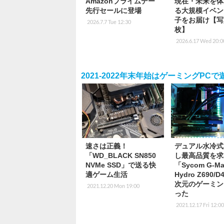
Amazonプライムデー
現在・未来を体
先行セールに登場
る大規模イベン
子をお届け【写
2026.7.7 Tue 12:30
枚】
2026.6.17 Wed 20:0
2021-2022年末年始はゲーミングPCで
速さは正義！
デュアル水冷式
「WD_BLACK SN850
し最高品質を求
NVMe SSD」で送る快
「Sycom G-Ma
適ゲーム生活
Hydro Z690/
次元のゲーミン
2021.12.20 Mon 19:00
った
2021.12.17 Fri 12:0