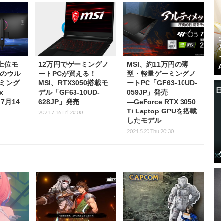
上位モ
12万円でゲーミングノ
MSI、約11万円の薄
チのウル
ートPCが買える！
型・軽量ゲーミングノ
ミング
MSI、RTX3050搭載モ
ートPC「GF63-10UD-
x
デル「GF63-10UD-
059JP」発売
7月14
628JP」発売
―GeForce RTX 3050
Ti Laptop GPUを搭載
2021.7.16 Fri 20:00
したモデル
2021.5.20 Thu 20:30