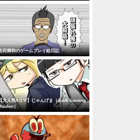
吉田輝和のゲームプレイ絵日記
【大人気4コマ】じゃんげま（Junk Gaming
Maiden）