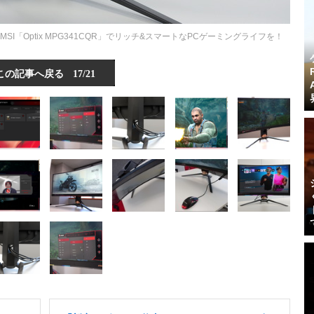
「Optix MPG341CQR」でリッチ&スマートなPCゲーミングライフを！
この記事へ戻る
17/21