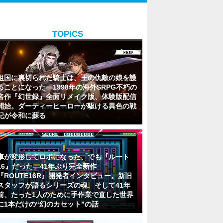
TOPICS
祖国に裏切られた騎士は、王の仇敵の娘を護
ることになった―1998年の海外SRPG不朽の
名作『幻世録』全面リメイク版、体験版配信
開始。ダーティーヒーローが駆ける異色の戦
記が令和に蘇る
車が変形してロボになった、でも『ルート
16』だった―41年ぶり完全新作
『ROUTE16R』開発者インタビュー。新旧
スタッフが語るシリーズの魂。そして41年
前、たった1人のために手作業で直した世界
に1本だけの“幻のカセット”の話