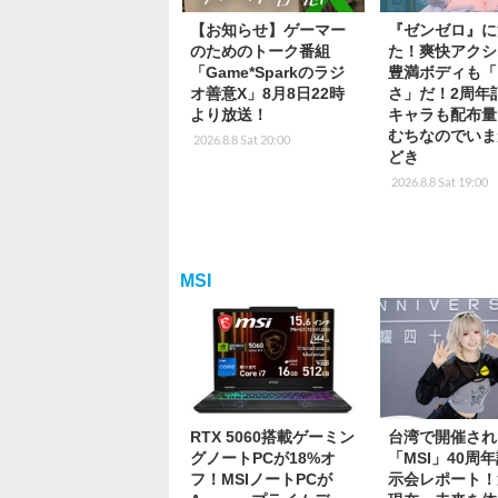
【お知らせ】ゲーマー
『ゼンゼロ』に
のためのトーク番組
た！爽快アクシ
「Game*Sparkのラジ
豊満ボディも「
オ善意X」8月8日22時
さ」だ！2周年
より放送！
キャラも配布量
むちなのでいま
2026.8.8 Sat 20:00
どき
2026.8.8 Sat 19:00
MSI
RTX 5060搭載ゲーミン
台湾で開催され
グノートPCが18%オ
「MSI」40周
フ！MSIノートPCが
示会レポート！