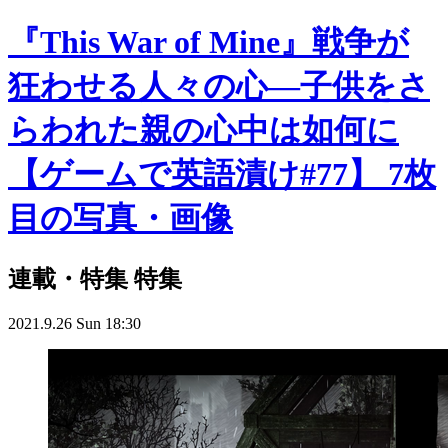
『This War of Mine』戦争が
狂わせる人々の心―子供をさ
らわれた親の心中は如何に
【ゲームで英語漬け#77】 7枚
目の写真・画像
連載・特集
特集
2021.9.26 Sun 18:30