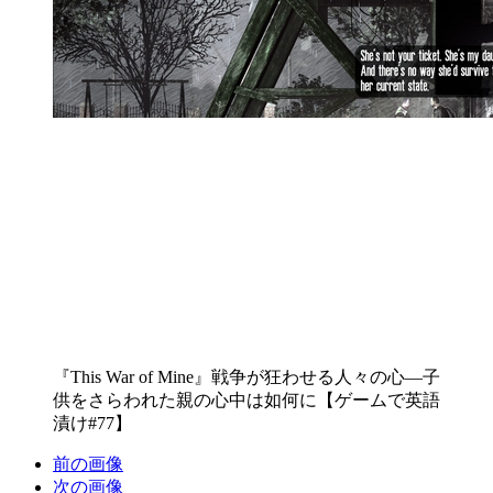
『This War of Mine』戦争が狂わせる人々の心―子
供をさらわれた親の心中は如何に【ゲームで英語
漬け#77】
前の画像
次の画像