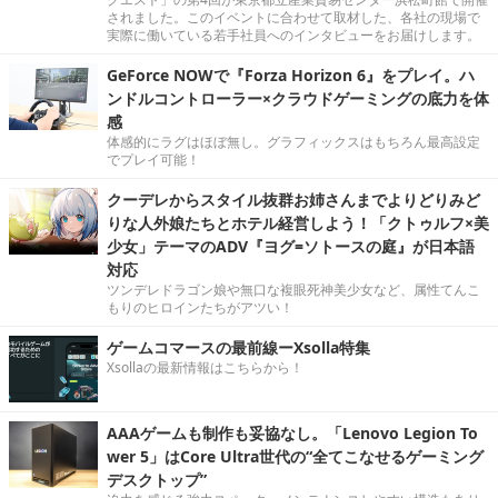
されました。このイベントに合わせて取材した、各社の現場で
実際に働いている若手社員へのインタビューをお届けします。
GeForce NOWで『Forza Horizon 6』をプレイ。ハ
ンドルコントローラー×クラウドゲーミングの底力を体
感
体感的にラグはほぼ無し。グラフィックスはもちろん最高設定
でプレイ可能！
クーデレからスタイル抜群お姉さんまでよりどりみど
りな人外娘たちとホテル経営しよう！「クトゥルフ×美
少女」テーマのADV『ヨグ=ソトースの庭』が日本語
対応
ツンデレドラゴン娘や無口な複眼死神美少女など、属性てんこ
もりのヒロインたちがアツい！
ゲームコマースの最前線ーXsolla特集
Xsollaの最新情報はこちらから！
AAAゲームも制作も妥協なし。「Lenovo Legion To
wer 5」はCore Ultra世代の“全てこなせるゲーミング
デスクトップ”