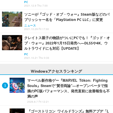
PC
2021.12.9 Thu 7:00
ソニーが『ゴッド・オブ・ウォー』Steam版などのパ
ブリッシャー名を「PlayStation PC LLC」に変更
ニュース
2021.10.29 Fri 17:00
クレイトス親子の物語がついにPCでも！『ゴッド・オ
ブ・ウォー』2022年1月15日発売へ―DLSSや4K、ウ
ルトラワイドにも対応【UPDATE】
PC
2021.10.21 Thu 0:33
Windowsアクセスランキング
マーベル新作格ゲー『MARVEL Tōkon: Fighting
Souls』Steamで“賛否両論”―オープンベータで指
摘のPC版パフォーマンス、発売直前に改善報告も不
満の声
2026.8.7 Fri 12:21
『ゴーストリコン ワイルドランズ』無料アプデ「L