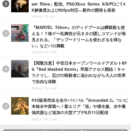
ast Rites」配信。PS5/Xbox Series X/S/PCにて4
K解像度および60fps対応―新作の開発も発表
2026.8.7 Fri 1:54
『MARVEL Tōkon』のデッドプールは瞬獄殺も使
える！？格ゲー乱舞技が元ネタの隠しコマンドが発
見される。「デップードリームを使わざるを得な
い」などパロ満載
2026.8.7 Fri 13:30
【閲覧注意】中世日本オープンワールドアダルトRP
G『Red Masked Ronin』早期アクセス開始！キャ
ラクリし、忍びの暗殺者に追われながら大人の世界
で自由な体験
2026.8.7 Fri 14:45
PS5版発売迫る虫サバイバル『Grounded 2』ついに
本格水中探索へ！新エリア「池」や潜水服、水中最
強武器など追加の大型アプデ8月11日配信
2026.8.7 Fri 12:45