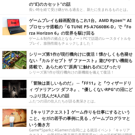
の“幻のカセット”の話
長い時を経て受け継がれる過去と、新たに生まれるものとは。
ゲームプレイも録画配信もこれ1台。AMD Ryzen™ AI
プロセッサ搭載の「G TUNE P5-A7G60BK-D」で『Fo
rza Horizon 6』の世界を駆け回る
ゲーム＆制作の拠点となるノートPCで話題のレースタイトルを
プレイ。放熱性能もチェックしました！
シリーズ第1作が現行機向けに復活！懐かしくも色褪せ
ない『カルドセプト ザ ファースト』遊びやすい機能も
搭載で、あらためて“原典”に触れるのにぴったり
シリーズ第1作が現行機向けの新機能を備えて復活！
「冒険は楽しいものだ」 ─『FF11』と『ウィザードリ
ィ ヴァリアンツ ダフネ』、"優しくないRPG"の沼にど
っぷり沈んだ4人の話
ふたつの沼の住人たちが語る奥深さとは。
【キャリアクエスト】ゲーム作りを仕事にするという
こと。セガの若手の事例に見る，ゲームプログラマと
いう働き方
Game*Sparkと4Gamerの合同による就活イベント「キャリア
クエスト」の第4回が東京都立産業貿易センター浜松町館で開催