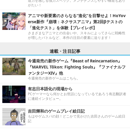
迫力を感じる強力スペック。メンテナンスしやすい構造もあり
がたい！
アニマや新要素のさらなる“進化”を目撃せよ！HoYov
erse新作『崩壊：ネクサスアニマ』第2回βテストの
「進化テスト」を体験【プレイレポ】
さまざまなアニマとの出会いや、スキルによってさらに戦略性
が増したバトルなど、本作の注目の要素に迫ります！
連載・注目記事
今週発売の新作ゲーム『Beast of Reincarnation』
『MARVEL Tōkon: Fighting Souls』『ファイナルフ
ァンタジーXIV』他
今週発売の新作ゲームはこちら。
有志日本語化の現場から
PCゲーマーなら何かとお世話になっているであろう有志翻訳者
に連続インタビュー。
吉田輝和のゲームプレイ絵日記
もはやゲムスパの顔！どこかで見かけた吉田さんのゲーム絵日
記