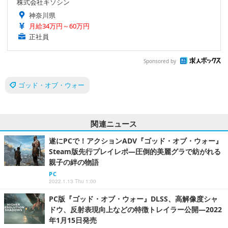
株式会社キソシン
神奈川県
月給34万円～60万円
正社員
Sponsored by
ゴッド・オブ・ウォー
関連ニュース
遂にPCで！アクションADV『ゴッド・オブ・ウォー』
Steam版先行プレイレポ―圧倒的美麗グラで紡がれる
親子の絆の物語
PC
2022.1.13 Thu 1:00
PC版『ゴッド・オブ・ウォー』DLSS、高解像度シャ
ドウ、反射表現向上などの特徴トレイラー公開―2022
年1月15日発売