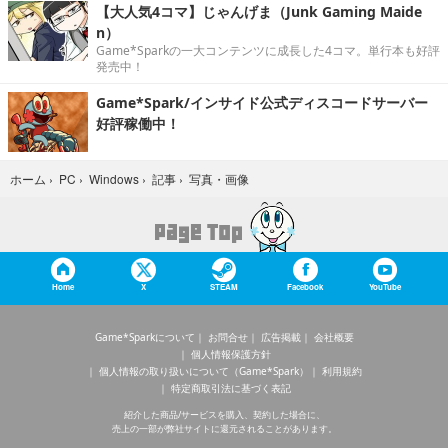
【大人気4コマ】じゃんげま（Junk Gaming Maide
n）
Game*Sparkの一大コンテンツに成長した4コマ。単行本も好評
発売中！
Game*Spark/インサイド公式ディスコードサーバー
好評稼働中！
写真・画像
ホーム
›
PC
›
Windows
›
記事
›
Home
X
STEAM
Facebook
YouTube
Game*Sparkについて
お問合せ
広告掲載
会社概要
個人情報保護方針
個人情報の取り扱いについて（Game*Spark）
利用規約
特定商取引法に基づく表記
紹介した商品/サービスを購入、契約した場合に、
売上の一部が弊社サイトに還元されることがあります。