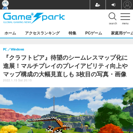
search
menu
ホーム
アクセスランキング
特集
PCゲーム
家庭用ゲー
PC
Windows
『クラフトピア』待望のシームレスマップ化に
進展！マルチプレイのプレイアビリティ向上や
マップ構成の大幅見直しも 3枚目の写真・画像
2022.1.15 Sat 20:15