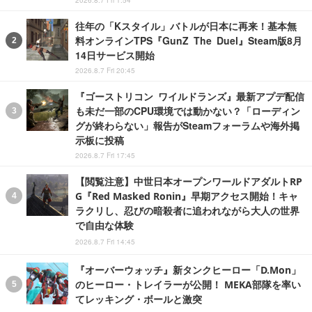
2026.8.7 Fri 1:54
往年の「Kスタイル」バトルが日本に再来！基本無
料オンラインTPS『GunZ The Duel』Steam版8月
14日サービス開始
2026.8.7 Fri 20:45
『ゴーストリコン ワイルドランズ』最新アプデ配信
も未だ一部のCPU環境では動かない？「ローディン
グが終わらない」報告がSteamフォーラムや海外掲
示板に投稿
2026.8.7 Fri 17:45
【閲覧注意】中世日本オープンワールドアダルトRP
G『Red Masked Ronin』早期アクセス開始！キャ
ラクリし、忍びの暗殺者に追われながら大人の世界
で自由な体験
2026.8.7 Fri 14:45
『オーバーウォッチ』新タンクヒーロー「D.Mon」
のヒーロー・トレイラーが公開！ MEKA部隊を率い
てレッキング・ボールと激突