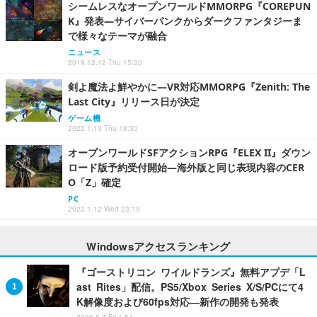
シームレスなオープンワールドMMORPG『COREPUN
K』発表―サイバーパンクからダークファンタジーま
で様々なテーマが融合
ニュース
2019.12.12 Thu 15:30
剣よ魔法よ鮮やかに―VR対応MMORPG『Zenith: The
Last City』リリース日が決定
ゲーム機
2022.1.13 Thu 18:30
オープンワールドSFアクションRPG『ELEX II』ダウン
ロード版予約受付開始―海外版と同じ表現内容のCER
O「Z」確定
PC
2022.1.12 Wed 23:19
Windowsアクセスランキング
『ゴーストリコン ワイルドランズ』無料アプデ「L
ast Rites」配信。PS5/Xbox Series X/S/PCにて4
K解像度および60fps対応―新作の開発も発表