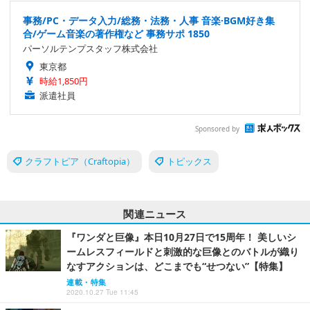
事務/PC・データ入力/総務・法務・人事 音楽·BGM好き集
合/ゲーム音楽の著作権など 事務サポ 1850
パーソルテンプスタッフ株式会社
東京都
時給1,850円
派遣社員
Sponsored by
クラフトピア（Craftopia）
トピックス
関連ニュース
『ワンダと巨像』本日10月27日で15周年！ 美しいシ
ームレスフィールドと刺激的な巨像とのバトルが織り
なすアクションは、どこまでも“せつない”【特集】
連載・特集
2020.10.27 Tue 11:45