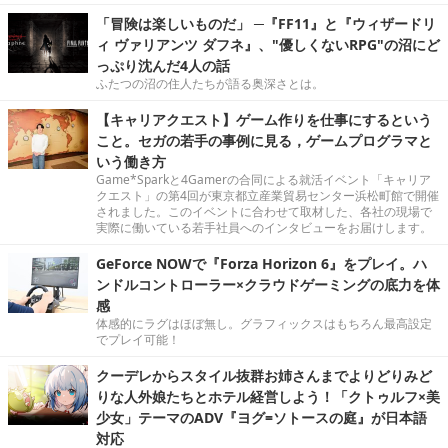
「冒険は楽しいものだ」 ─『FF11』と『ウィザードリ
ィ ヴァリアンツ ダフネ』、"優しくないRPG"の沼にど
っぷり沈んだ4人の話
ふたつの沼の住人たちが語る奥深さとは。
【キャリアクエスト】ゲーム作りを仕事にするという
こと。セガの若手の事例に見る，ゲームプログラマと
いう働き方
Game*Sparkと4Gamerの合同による就活イベント「キャリア
クエスト」の第4回が東京都立産業貿易センター浜松町館で開催
されました。このイベントに合わせて取材した、各社の現場で
実際に働いている若手社員へのインタビューをお届けします。
GeForce NOWで『Forza Horizon 6』をプレイ。ハ
ンドルコントローラー×クラウドゲーミングの底力を体
感
体感的にラグはほぼ無し。グラフィックスはもちろん最高設定
でプレイ可能！
クーデレからスタイル抜群お姉さんまでよりどりみど
りな人外娘たちとホテル経営しよう！「クトゥルフ×美
少女」テーマのADV『ヨグ=ソトースの庭』が日本語
対応