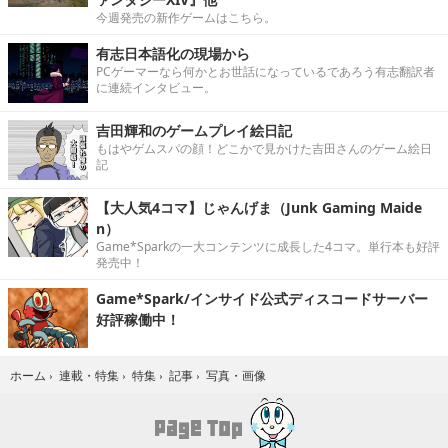
今週発売の新作ゲームはこちら。
有志日本語化の現場から
PCゲーマーなら何かとお世話になっているであろう有志翻訳者
に連続インタビュー。
吉田輝和のゲームプレイ絵日記
もはやゲムスパの顔！どこかで見かけた吉田さんのゲーム絵日
記
【大人気4コマ】じゃんげま（Junk Gaming Maide
n）
Game*Sparkの一大コンテンツに成長した4コマ。単行本も好評
発売中！
Game*Spark/インサイド公式ディスコードサーバー
好評稼働中！
写真・画像
ホーム
›
連載・特集
›
特集
›
記事
›