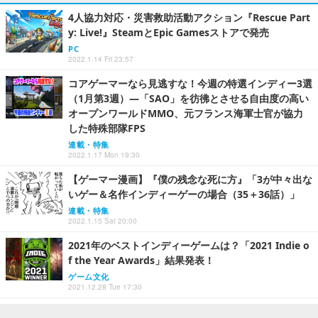
4人協力対応・災害救助活動アクション『Rescue Part
y: Live!』SteamとEpic Gamesストアで発売
PC
2022.1.14 Fri 23:57
コアゲーマーなら見逃すな！今週の特選インディー3選
（1月第3週）―「SAO」を彷彿とさせる自由度の高い
オープンワールドMMO、元フランス海軍士官が協力
した特殊部隊FPS
連載・特集
2022.1.17 Mon 19:30
【ゲーマー漫画】『僕の残念な死に方』「3が中々出な
いゲー＆名作インディーゲーの場合（35＋36話）」
連載・特集
2022.1.15 Sat 20:00
2021年のベストインディーゲームは？「2021 Indie o
f the Year Awards」結果発表！
ゲーム文化
2021.12.28 Tue 17:30