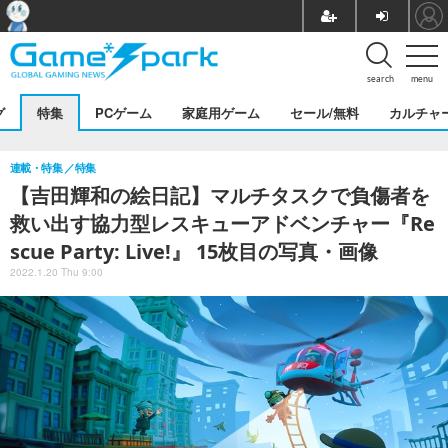
search
menu
グ
特集
PCゲーム
家庭用ゲーム
セール/無料
カルチャ
連載・特集
特集
【吉田輝和の絵日記】マルチタスクで負傷者を
救い出す協力型レスキューアドベンチャー『Re
scue Party: Live!』 15枚目の写真・画像
2022.1.20 Thu 9:00