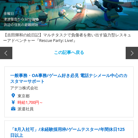
【吉田輝和の絵日記】マルチタスクで負傷者を救い出す協力型レスキュ
ーアドベンチャー『Rescue Party: Live!』
この記事へ戻る
一般事務・OA事務/ゲーム好き必見 電話ナシメール中心のカ
スタマーサポート
アデコ株式会社
東京都
時給1,700円～
派遣社員
「8月入社可」/未経験採用枠/ゲームテスター/年間休日125
日以上