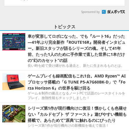
Sponsored by
トピックス
車が変形してロボになった、でも『ルート16』だった
―41年ぶり完全新作『ROUTE16R』開発者インタビュ
ー。新旧スタッフが語るシリーズの魂。そして41年
前、たった1人のために手作業で直した世界に1本だけ
の“幻のカセット”の話
長い時を経て受け継がれる過去と、新たに生まれるものとは。
ゲームプレイも録画配信もこれ1台。AMD Ryzen™ AI
プロセッサ搭載の「G TUNE P5-A7G60BK-D」で『Fo
rza Horizon 6』の世界を駆け回る
ゲーム＆制作の拠点となるノートPCで話題のレースタイトルを
プレイ。放熱性能もチェックしました！
シリーズ第1作が現行機向けに復活！懐かしくも色褪せ
ない『カルドセプト ザ ファースト』遊びやすい機能も
搭載で、あらためて“原典”に触れるのにぴったり
シリーズ第1作が現行機向けの新機能を備えて復活！