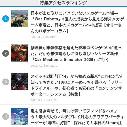
特集アクセスランキング
日本がまだ取りにいけていないメカゲーム市場―
『War Robots』3億人の成功から見える海外メカゲ
ーム市場と、日本のメカゲームへの提言【オリーさ
んのロボゲーコラム】
2026.8.2 Sun 18:45
修理費が車体価格を超えた愛車コペンがついに逝っ
た。だから鬱憤晴らしに待ち遠しいシリーズ新作
『Car Mechanic Simulator 2026』に行く
2026.8.2 Sun 12:00
スイッチ2版『FF14』から始める新米“ヒカセン”が
知っておきたい10のこと―めっちゃ遊べる「フリー
トライアル」や、初心者でも安心の「コンテンツサ
ポーター」システム【特集】
2026.8.4 Tue 22:20
泡を引き寄せて、時には弾いてフレンドをハメよ
う！最大6人のマルチプレイ対応のアワアワパーティ
ーゲーが“非常に好評”―採れたて！本日のSteam注