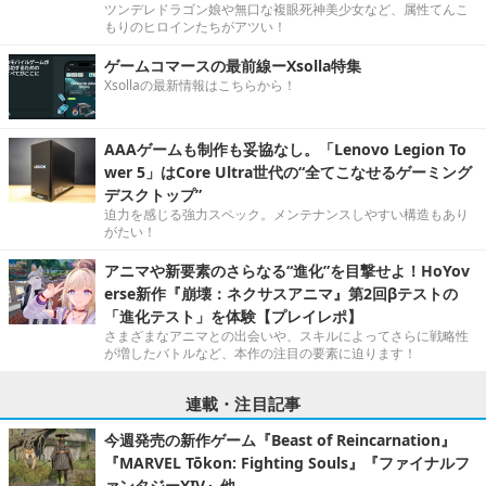
ツンデレドラゴン娘や無口な複眼死神美少女など、属性てんこ
もりのヒロインたちがアツい！
ゲームコマースの最前線ーXsolla特集
Xsollaの最新情報はこちらから！
AAAゲームも制作も妥協なし。「Lenovo Legion To
wer 5」はCore Ultra世代の“全てこなせるゲーミング
デスクトップ”
迫力を感じる強力スペック。メンテナンスしやすい構造もあり
がたい！
アニマや新要素のさらなる“進化”を目撃せよ！HoYov
erse新作『崩壊：ネクサスアニマ』第2回βテストの
「進化テスト」を体験【プレイレポ】
さまざまなアニマとの出会いや、スキルによってさらに戦略性
が増したバトルなど、本作の注目の要素に迫ります！
連載・注目記事
今週発売の新作ゲーム『Beast of Reincarnation』
『MARVEL Tōkon: Fighting Souls』『ファイナルフ
ァンタジーXIV』他