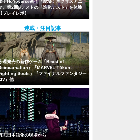
よ！HoYoverse新作『崩壊：ネクサスアニ
マ』第2回βテストの「進化テスト」を体験
【プレイレポ】
連載・注目記事
今週発売の新作ゲーム『Beast of
Reincarnation』『MARVEL Tōkon:
Fighting Souls』『ファイナルファンタジー
XIV』他
有志日本語化の現場から