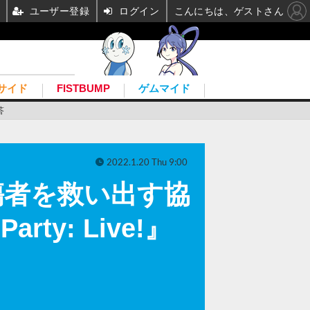
ユーザー登録
ログイン
こんにちは、ゲストさん
サイド
FISTBUMP
ゲムマイド
答
2022.1.20 Thu 9:00
傷者を救い出す協
y: Live!』