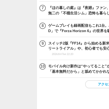
『ほの暮しの庭』は『夜廻』ファン、
無二の「不穏生活シム」恐怖も暮ら
ゲームプレイも録画配信もこれ1台。AMD 
D」で『Forza Horizon 6』の世界
スイッチ2版『FF14』から始める新
リートライアル」や、初心者でも安
2026.8.4 Tue 22:20
モバイル向け新作は“やってること”が
「基本無料だから」と舐めてかかれ
アクセ