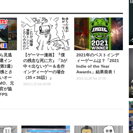
ら見逃
【ゲーマー漫画】『僕
2021年のベストインデ
選イン
の残念な死に方』「3が
ィーゲームは？「2021
第3週）
中々出ないゲー＆名作
Indie of the Year
彷彿とさ
インディーゲーの場合
Awards」結果発表！
いオー
（35＋36話）」
2021.12.28 Tue 17:30
MO、元
2022.1.15 Sat 20:00
官が協
PS