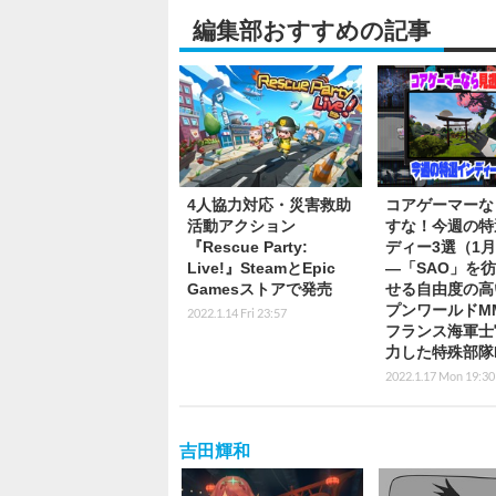
編集部おすすめの記事
4人協力対応・災害救助
コアゲーマーな
活動アクション
すな！今週の特
『Rescue Party:
ディー3選（1月
Live!』SteamとEpic
―「SAO」を
Gamesストアで発売
せる自由度の高
プンワールドM
2022.1.14 Fri 23:57
フランス海軍士
力した特殊部隊F
2022.1.17 Mon 19:30
吉田輝和