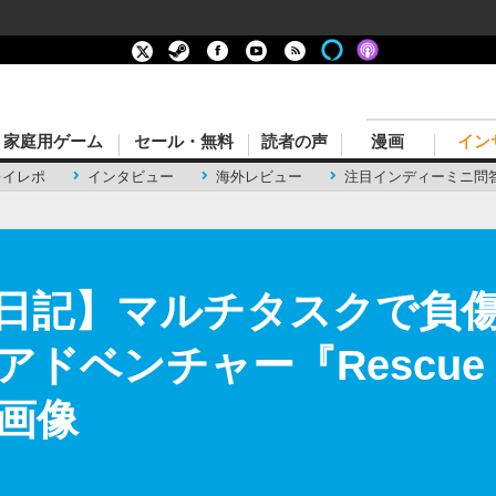
家庭用ゲーム
セール・無料
読者の声
漫画
イン
レイレポ
インタビュー
海外レビュー
注目インディーミニ問
日記】マルチタスクで負
ベンチャー『Rescue Part
・画像