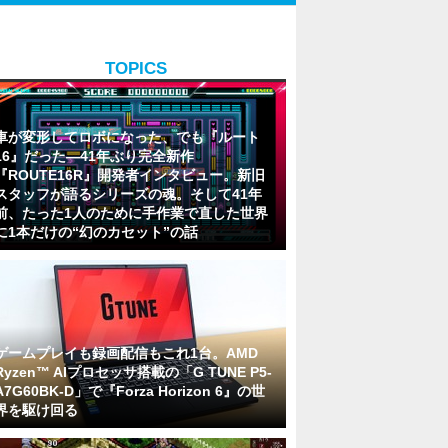
TOPICS
車が変形してロボになった、でも『ルート
16』だった―41年ぶり完全新作
『ROUTE16R』開発者インタビュー。新旧
スタッフが語るシリーズの魂。そして41年
前、たった1人のために手作業で直した世界
に1本だけの“幻のカセット”の話
ゲームプレイも録画配信もこれ1台。AMD
Ryzen™ AIプロセッサ搭載の「G TUNE P5-
A7G60BK-D」で『Forza Horizon 6』の世
界を駆け回る