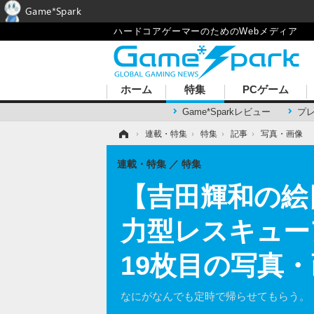
Game*Spark
ハードコアゲーマーのためのWebメディア
ホーム
特集
PCゲーム
Game*Sparkレビュー
プ
ホーム
›
連載・特集
›
特集
›
記事
›
写真・画像
連載・特集
特集
【吉田輝和の絵
力型レスキューアド
19枚目の写真
なにがなんでも定時で帰らせてもらう。