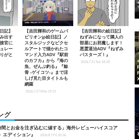
日記】
【吉田輝和のゲームパ
【吉田輝和の絵日記】
み出す
ビリオンjp絵日記】ノ
ねずみになって隣人の
接官に
スタルジックなピクセ
部屋にお邪魔します！
ュレー
ルアートで描かれたコ
悪霊退治ADV『ねずみ
りがと
マンド入力ADV『駅前
バスターズ！』
のカフカ』から『海の
2026.7.21 Tue 18:30
魚、ぜんぶ釣る』『鯨
骨 -ゲイコツ-』まで涼
しげ見た目タイトルも
網羅
2026.7.27 Mon 19:15
ング
時間とお金を注ぎ込むに値する」海外レビューハイスコア
ート エディション』
2026.8.7 Fri 20:36