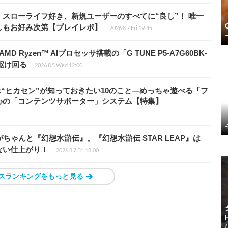
スローライフ好き、新規ユーザーのすべてに“良し”！ 唯一
しもお好み次第【プレイレポ】
2026.8.7 Fri 19:45
Ryzen™ AIプロセッサ搭載の「G TUNE P5-A7G60BK-
を駆け回る
2026.8.5 Wed 12:00
米“ヒカセン”が知っておきたい10のこと―めっちゃ遊べる「フ
心の「コンテンツサポーター」システム【特集】
ちゃんと『幻想水滸伝』。『幻想水滸伝 STAR LEAP』は
ない仕上がり！
2026.8.7 Fri 18:00
スランキングをもっと見る