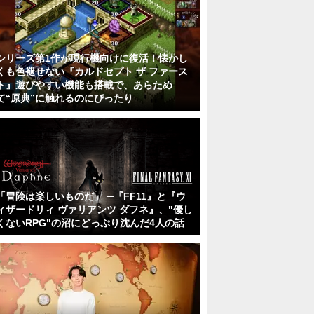
シリーズ第1作が現行機向けに復活！懐かし
くも色褪せない『カルドセプト ザ ファース
ト』遊びやすい機能も搭載で、あらため
て“原典”に触れるのにぴったり
「冒険は楽しいものだ」 ─『FF11』と『ウ
ィザードリィ ヴァリアンツ ダフネ』、"優し
くないRPG"の沼にどっぷり沈んだ4人の話