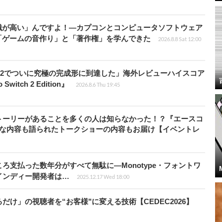
識が高い」んですよ！―カプコンとコンピュータソフトウェア
「ゲームの音作り」と「著作権」を学んできた
2026.8.8 Sat 12:00
チ2でついに究極の完成形に到達した」海外レビューハイスコア
witch 2 Edition』
2026.8.6 Thu 19:45
トーリーがあることを多くの人は知らなかった！？『エースコ
的な内容も語られたトークショーの内容もお届け【イベントレ
ろ支払った数年分がすべて無駄に―Monotype・フォントワ
インディー開発者は…
2025.12.17 Wed 18:00
け」の視聴者を“お客様"に変える技術【CEDEC2026】