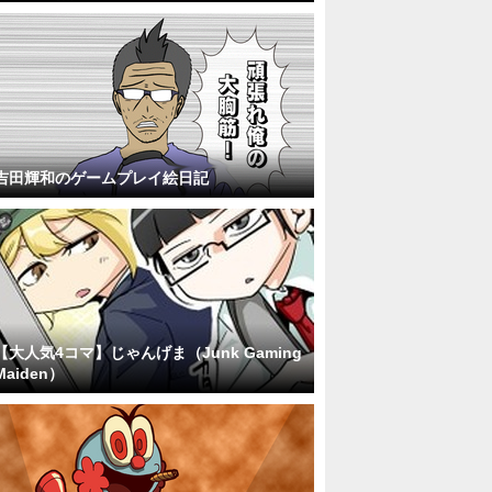
吉田輝和のゲームプレイ絵日記
【大人気4コマ】じゃんげま（Junk Gaming
Maiden）