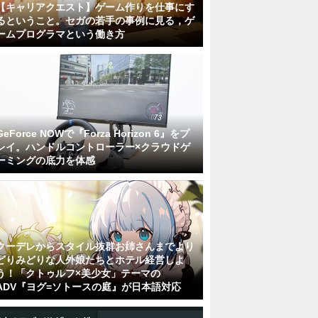
【キャリアクエスト】ゲーム作りを仕事にす
るということ。セガの若手の事例に見る，ゲ
ームプログラマという働き方
GeForce NOWで『Forza Horizon 6』をプ
レイ。ハンドルコントローラー×クラウドゲ
ーミングの底力を体感
クーデレからスタイル抜群お姉さんまでより
どりみどりな人外娘たちとホテル経営しよ
う！「クトゥルフ×美少女」テーマの
ADV『ヨグ=ソトースの庭』が日本語対応