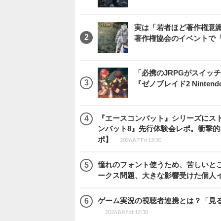
実は「若者ほど著作権意
著作権協会のイベントで
「必携のJRPGがスイッ
『ゼノブレイド2 Nintendo S
『エースコンバット』シリーズにス
ンバット8』先行体験会レポ。衝撃
ポ】
2026.8.7 Fri 12:30
憧れのフォント使うため、苦しいとこ
ークス問題、大きな影響受けた個人
ゲーム実況の視聴者連携とは？「見るだ
2026.8.8 Sat 12:30