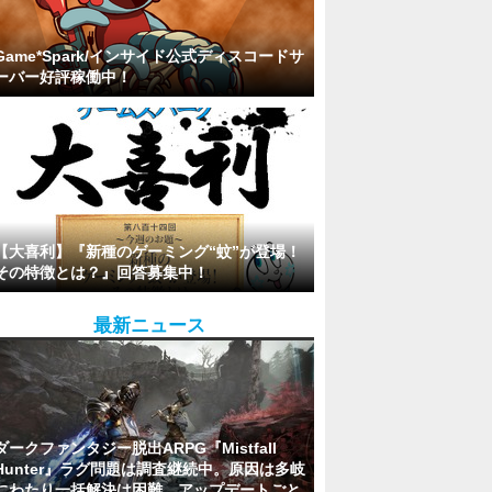
Game*Spark/インサイド公式ディスコードサ
ーバー好評稼働中！
【大喜利】『新種のゲーミング“蚊”が登場！
その特徴とは？』回答募集中！
最新ニュース
ダークファンタジー脱出ARPG『Mistfall
Hunter』ラグ問題は調査継続中。原因は多岐
にわたり一括解決は困難、アップデートごと