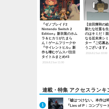
『ゼノブレイド2
【吉田輝和の絵
Nintendo Switch 2
新たな社畜を生
Edition』新衣装のホム
のはキミだ！面
ラ＆ヒカリがたまら
なる近未来シミ
ん！ゲームフリークや
ター『ご応募あ
『サイレントヒル』新
うございます』
作も嗜むゲムスパ注目
2026.8.2 Sun 10:00
タイトルまとめ#3
2026.8.2 Sun 11:00
連載・特集 アクセスランキ
「嘘はつけない。本作は
『Lies of P：コンプリ