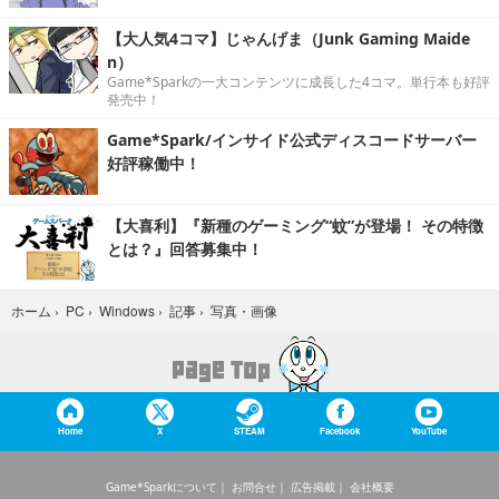
【大人気4コマ】じゃんげま（Junk Gaming Maide
n）
Game*Sparkの一大コンテンツに成長した4コマ。単行本も好評
発売中！
Game*Spark/インサイド公式ディスコードサーバー
好評稼働中！
【大喜利】『新種のゲーミング“蚊”が登場！ その特徴
とは？』回答募集中！
写真・画像
ホーム
›
PC
›
Windows
›
記事
›
Home
X
STEAM
Facebook
YouTube
Game*Sparkについて
お問合せ
広告掲載
会社概要