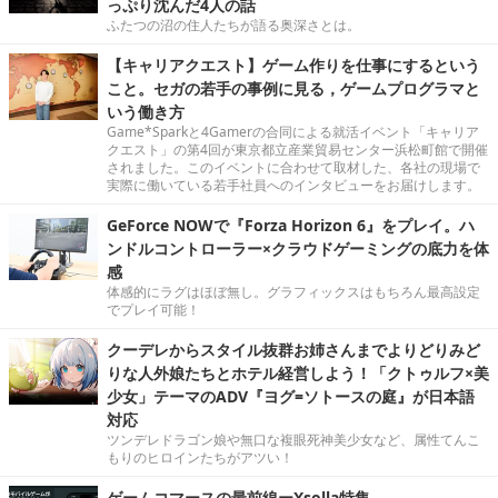
っぷり沈んだ4人の話
ふたつの沼の住人たちが語る奥深さとは。
【キャリアクエスト】ゲーム作りを仕事にするという
こと。セガの若手の事例に見る，ゲームプログラマと
いう働き方
Game*Sparkと4Gamerの合同による就活イベント「キャリア
クエスト」の第4回が東京都立産業貿易センター浜松町館で開催
されました。このイベントに合わせて取材した、各社の現場で
実際に働いている若手社員へのインタビューをお届けします。
GeForce NOWで『Forza Horizon 6』をプレイ。ハ
ンドルコントローラー×クラウドゲーミングの底力を体
感
体感的にラグはほぼ無し。グラフィックスはもちろん最高設定
でプレイ可能！
クーデレからスタイル抜群お姉さんまでよりどりみど
りな人外娘たちとホテル経営しよう！「クトゥルフ×美
少女」テーマのADV『ヨグ=ソトースの庭』が日本語
対応
ツンデレドラゴン娘や無口な複眼死神美少女など、属性てんこ
もりのヒロインたちがアツい！
ゲームコマースの最前線ーXsolla特集