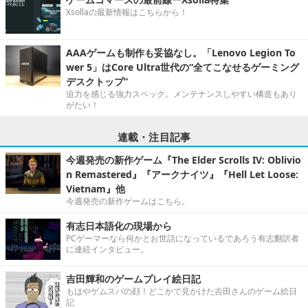
Xsollaの最新情報はこちらから！
AAAゲームも制作も妥協なし。「Lenovo Legion To
wer 5」はCore Ultra世代の“全てこなせるゲーミング
デスクトップ”
迫力を感じる強力スペック。メンテナンスしやすい構造もあり
がたい！
連載・注目記事
今週発売の新作ゲーム『The Elder Scrolls IV: Oblivio
n Remastered』『アークナイツ』『Hell Let Loose:
Vietnam』他
今週発売の新作ゲームはこちら。
有志日本語化の現場から
PCゲーマーなら何かとお世話になっているであろう有志翻訳者
に連続インタビュー。
吉田輝和のゲームプレイ絵日記
もはやゲムスパの顔！どこかで見かけた吉田さんのゲーム絵日
記