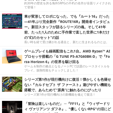
約30年の歴史を誇る海外SRPGの不朽の名作が全面リメイクされ
て登場！
車が変形してロボになった、でも『ルート16』だった
―41年ぶり完全新作『ROUTE16R』開発者インタビュ
ー。新旧スタッフが語るシリーズの魂。そして41年
前、たった1人のために手作業で直した世界に1本だけ
の“幻のカセット”の話
長い時を経て受け継がれる過去と、新たに生まれるものとは。
ゲームプレイも録画配信もこれ1台。AMD Ryzen™ AI
プロセッサ搭載の「G TUNE P5-A7G60BK-D」で『Fo
rza Horizon 6』の世界を駆け回る
ゲーム＆制作の拠点となるノートPCで話題のレースタイトルを
プレイ。放熱性能もチェックしました！
シリーズ第1作が現行機向けに復活！懐かしくも色褪せ
ない『カルドセプト ザ ファースト』遊びやすい機能も
搭載で、あらためて“原典”に触れるのにぴったり
シリーズ第1作が現行機向けの新機能を備えて復活！
「冒険は楽しいものだ」 ─『FF11』と『ウィザードリ
ィ ヴァリアンツ ダフネ』、"優しくないRPG"の沼にど