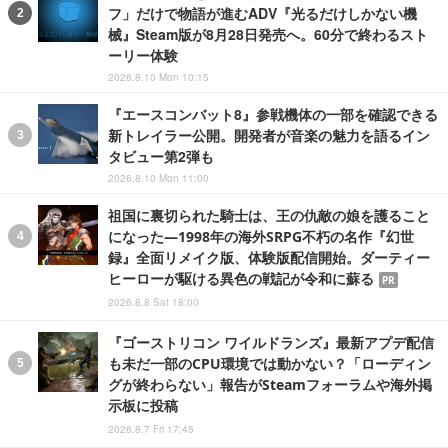
フ」だけで物語が進むADV『光るだけしかない機
械』Steam版が8月28日発売へ。60分で終わるスト
ーリー体験
2026.8.10 Mon 10:15
『エースコンバット8』参戦機体の一部を確認できる
新トレイラー公開。開発者が音楽の魅力を語るイン
タビュー第2弾も
2026.8.10 Mon 11:00
祖国に裏切られた騎士は、王の仇敵の娘を護ること
になった―1998年の海外SRPG不朽の名作『幻世
録』全面リメイク版、体験版配信開始。ダーティー
ヒーローが駆ける異色の戦記が令和に蘇る
PR
2026.8.8 Sat 18:00
『ゴーストリコン ワイルドランズ』最新アプデ配信
も未だ一部のCPU環境では動かない？「ローディン
グが終わらない」報告がSteamフォーラムや海外掲
示板に投稿
2026.8.7 Fri 17:45