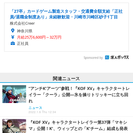
「27卒」カードゲーム製造スタッフ・交通費全額支給「正社
員/退職金制度あり」未経験歓迎・川崎市川崎区砂子1丁目
株式会社Creer
神奈川県
月給25万6,600円～32万円
正社員
Sponsored by
関連ニュース
“アンチK'アーツ”参戦！『KOF XV』キャラクタートレ
イラー「クーラ」公開―氷を操りトリッキーに立ち回
れ
ニュース
2022.1.6 Thu 12:34
『KOF XV』キャラクタートレイラー第37弾「マキシ
マ」公開！K'、ウィップとの「K'チーム」結成も発表