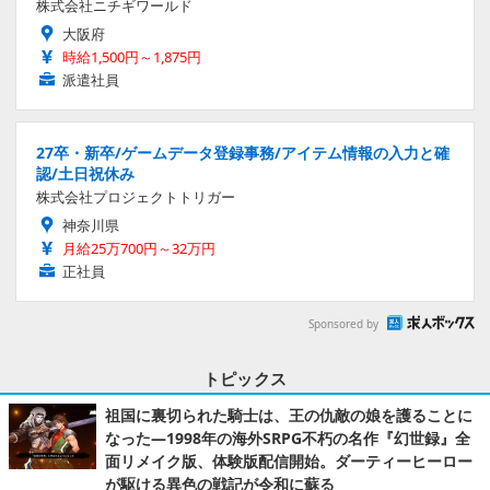
株式会社ニチギワールド
大阪府
時給1,500円～1,875円
派遣社員
27卒・新卒/ゲームデータ登録事務/アイテム情報の入力と確
認/土日祝休み
株式会社プロジェクトトリガー
神奈川県
月給25万700円～32万円
正社員
Sponsored by
トピックス
祖国に裏切られた騎士は、王の仇敵の娘を護ることに
なった―1998年の海外SRPG不朽の名作『幻世録』全
面リメイク版、体験版配信開始。ダーティーヒーロー
が駆ける異色の戦記が令和に蘇る