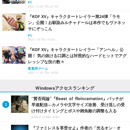
PC
2021.12.23 Thu 21:45
『KOF XV』キャラクタートレイラー第24弾「ラモ
ン」公開！お馴染みルチャドールは本作でもヴァネッ
サにぞっこん
PC
2021.7.8 Thu 16:30
『KOF XV』キャラクタートレイラー「アンヘル」公
開！ 気の抜ける口調とは対照的なハードヒットでアグ
レッシブな技の数々
家庭用ゲーム
2021.11.25 Thu 18:30
Windowsアクセスランキング
“賛否両論”『Beast of Reincarnation』パッチが
早速配信―カメラや文字サイズ改善、受け流しの受
け付けタイミングとボスや雑魚敵の調整も入る
2026.8.10 Mon 8:52
『ファミレスを享受せよ』作者の「光るオン・オ