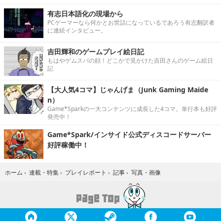
有志日本語化の現場から
PCゲーマーなら何かとお世話になっているであろう有志翻訳者
に連続インタビュー。
吉田輝和のゲームプレイ絵日記
もはやゲムスパの顔！どこかで見かけた吉田さんのゲーム絵日
記
【大人気4コマ】じゃんげま（Junk Gaming Maide
n）
Game*Sparkの一大コンテンツに成長した4コマ。単行本も好評
発売中！
Game*Spark/インサイド公式ディスコードサーバー
好評稼働中！
写真・画像
ホーム
›
連載・特集
›
プレイレポート
›
記事
›