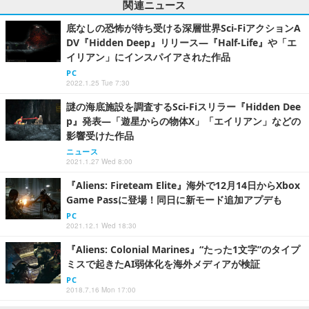
関連ニュース
底なしの恐怖が待ち受ける深層世界Sci-FiアクションA
DV『Hidden Deep』リリース―『Half-Life』や「エ
イリアン」にインスパイアされた作品
PC
2022.1.25 Tue 7:30
謎の海底施設を調査するSci-Fiスリラー『Hidden Dee
p』発表―「遊星からの物体X」「エイリアン」などの
影響受けた作品
ニュース
2021.1.27 Wed 8:00
『Aliens: Fireteam Elite』海外で12月14日からXbox
Game Passに登場！同日に新モード追加アプデも
PC
2021.12.1 Wed 18:30
『Aliens: Colonial Marines』“たった1文字”のタイプ
ミスで起きたAI弱体化を海外メディアが検証
PC
2018.7.16 Mon 17:00