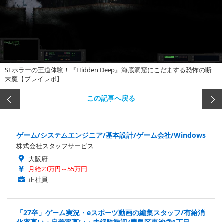
SFホラーの王道体験！『Hidden Deep』海底洞窟にこだまする恐怖の断
末魔【プレイレポ】
この記事へ戻る
ゲーム/システムエンジニア/基本設計/ゲーム会社/Windows
株式会社スタッフサービス
大阪府
月給23万円～55万円
正社員
「27卒」ゲーム実況・eスポーツ動画の編集スタッフ/有給消
化率高い・定着率高い・未経験歓迎/豊島区東池袋1丁目