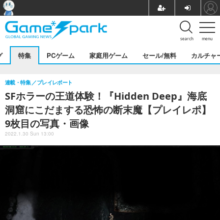
search
menu
グ
特集
PCゲーム
家庭用ゲーム
セール/無料
カルチャ
連載・特集
プレイレポート
SFホラーの王道体験！『Hidden Deep』海底
洞窟にこだまする恐怖の断末魔【プレイレポ】
9枚目の写真・画像
2022.1.30 Sun 13:00