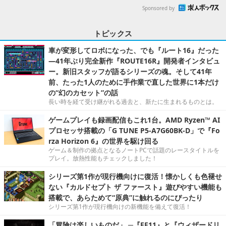
Sponsored by
トピックス
車が変形してロボになった、でも『ルート16』だった
―41年ぶり完全新作『ROUTE16R』開発者インタビュ
ー。新旧スタッフが語るシリーズの魂。そして41年
前、たった1人のために手作業で直した世界に1本だけ
の“幻のカセット”の話
長い時を経て受け継がれる過去と、新たに生まれるものとは。
ゲームプレイも録画配信もこれ1台。AMD Ryzen™ AI
プロセッサ搭載の「G TUNE P5-A7G60BK-D」で『Fo
rza Horizon 6』の世界を駆け回る
ゲーム＆制作の拠点となるノートPCで話題のレースタイトルを
プレイ。放熱性能もチェックしました！
シリーズ第1作が現行機向けに復活！懐かしくも色褪せ
ない『カルドセプト ザ ファースト』遊びやすい機能も
搭載で、あらためて“原典”に触れるのにぴったり
シリーズ第1作が現行機向けの新機能を備えて復活！
「冒険は楽しいものだ」 ─『FF11』と『ウィザードリ