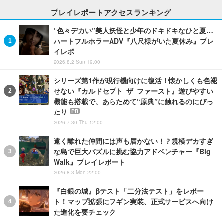
プレイレポートアクセスランキング
“色々デカい”美人妖怪と少年のドキドキなひと夏…
ハートフルホラーADV『八尺様がいた夏休み』プレ
イレポ
2026.8.2 Sun 19:00
シリーズ第1作が現行機向けに復活！懐かしくも色褪
せない『カルドセプト ザ ファースト』遊びやすい
機能も搭載で、あらためて“原典”に触れるのにぴっ
たり
PR
2026.7.30 Thu 12:00
遠く離れた仲間には声も届かない！？規模デカすぎ
な島で巨大パズルに挑む協力アドベンチャー『Big
Walk』プレイレポート
2026.8.3 Mon 22:00
『白銀の城』βテスト「二分法テスト」をレポー
ト！マップ拡張にフギン実装、正式サービスへ向け
た進化を要チェック