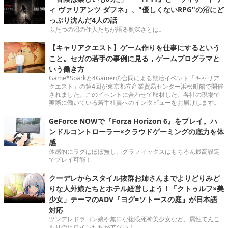
ィ ヴァリアンツ ダフネ』、"優しくないRPG"の沼にど
っぷり沈んだ4人の話
ふたつの沼の住人たちが語る奥深さとは。
【キャリアクエスト】ゲーム作りを仕事にするという
こと。セガの若手の事例に見る，ゲームプログラマと
いう働き方
Game*Sparkと4Gamerの合同による就活イベント「キャリア
クエスト」の第4回が東京都立産業貿易センター浜松町館で開催
されました。このイベントに合わせて取材した、各社の現場で
実際に働いている若手社員へのインタビューをお届けします。
GeForce NOWで『Forza Horizon 6』をプレイ。ハ
ンドルコントローラー×クラウドゲーミングの底力を体
感
体感的にラグはほぼ無し。グラフィックスはもちろん最高設定
でプレイ可能！
クーデレからスタイル抜群お姉さんまでよりどりみど
りな人外娘たちとホテル経営しよう！「クトゥルフ×美
少女」テーマのADV『ヨグ=ソトースの庭』が日本語
対応
ツンデレドラゴン娘や無口な複眼死神美少女など、属性てんこ
もりのヒロインたちがアツい！