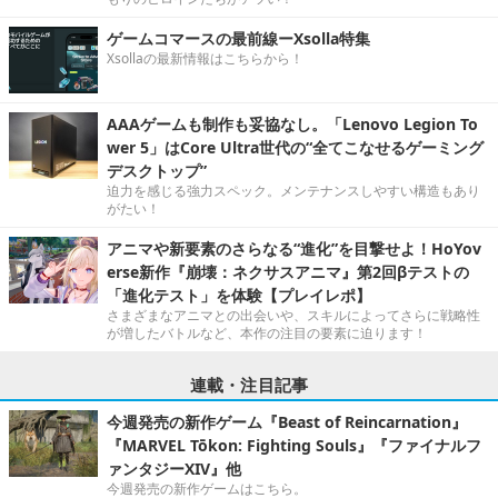
ゲームコマースの最前線ーXsolla特集
Xsollaの最新情報はこちらから！
AAAゲームも制作も妥協なし。「Lenovo Legion To
wer 5」はCore Ultra世代の“全てこなせるゲーミング
デスクトップ”
迫力を感じる強力スペック。メンテナンスしやすい構造もあり
がたい！
アニマや新要素のさらなる“進化”を目撃せよ！HoYov
erse新作『崩壊：ネクサスアニマ』第2回βテストの
「進化テスト」を体験【プレイレポ】
さまざまなアニマとの出会いや、スキルによってさらに戦略性
が増したバトルなど、本作の注目の要素に迫ります！
連載・注目記事
今週発売の新作ゲーム『Beast of Reincarnation』
『MARVEL Tōkon: Fighting Souls』『ファイナルフ
ァンタジーXIV』他
今週発売の新作ゲームはこちら。