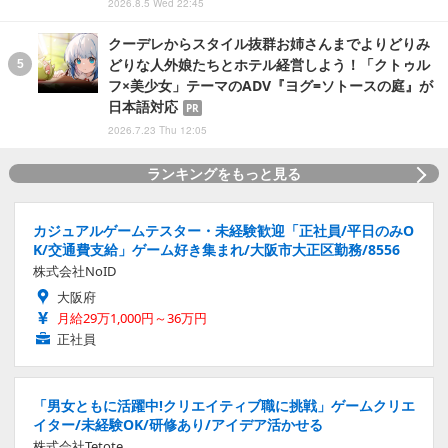
2026.8.5 Wed 22:45
クーデレからスタイル抜群お姉さんまでよりどりみ
どりな人外娘たちとホテル経営しよう！「クトゥル
フ×美少女」テーマのADV『ヨグ=ソトースの庭』が
日本語対応
PR
2026.7.23 Thu 12:05
ランキングをもっと見る
カジュアルゲームテスター・未経験歓迎「正社員/平日のみO
K/交通費支給」ゲーム好き集まれ/大阪市大正区勤務/8556
株式会社NoID
大阪府
月給29万1,000円～36万円
正社員
「男女ともに活躍中!クリエイティブ職に挑戦」ゲームクリエ
イター/未経験OK/研修あり/アイデア活かせる
株式会社Tetote