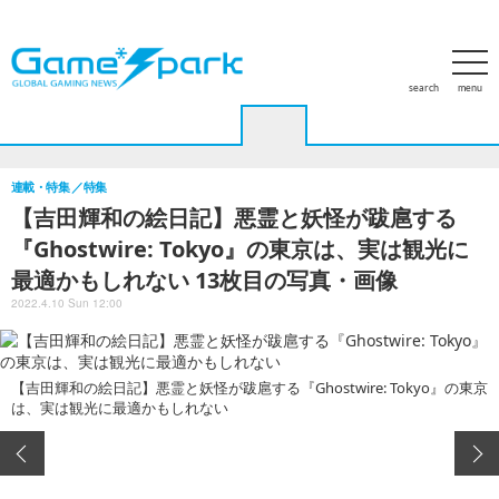
search
menu
ホーム
アクセスランキング
特集
PCゲーム
家庭用ゲー
連載・特集
特集
【吉田輝和の絵日記】悪霊と妖怪が跋扈する
『Ghostwire: Tokyo』の東京は、実は観光に
最適かもしれない 13枚目の写真・画像
2022.4.10 Sun 12:00
【吉田輝和の絵日記】悪霊と妖怪が跋扈する『Ghostwire: Tokyo』の東京
は、実は観光に最適かもしれない
この記事へ戻る