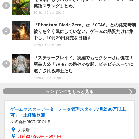
英語スラングまとめ』
2016.1.10 Sun 20:40
『Phantom Blade Zero』は『GTA6』との発売時期
被りを全く気にしていない。ゲームの品質だけに集
中し、10月29日発売を目指す
2026.6.13 Sat 19:00
『ステラーブレイド』続編でもセクシーさは健在！
新主人公「Evie」の艶やかな脚、ピチピチスーツに
魅了される紳士たち
2026.6.6 Sat 11:00
ランキングをもっと見る
ゲームマスターデータ・データ管理スタッフ/月給30万以上
可」・未経験歓迎
株式会社RIOT GROUP
大阪府
月給32万800円～50万円