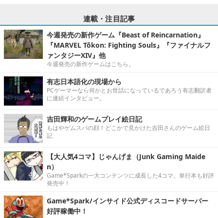
連載・注目記事
今週発売の新作ゲーム『Beast of Reincarnation』
『MARVEL Tōkon: Fighting Souls』『ファイナルフ
ァンタジーXIV』他
今週発売の新作ゲームはこちら。
有志日本語化の現場から
PCゲーマーなら何かとお世話になっているであろう有志翻訳者
に連続インタビュー。
吉田輝和のゲームプレイ絵日記
もはやゲムスパの顔！どこかで見かけた吉田さんのゲーム絵日
記
【大人気4コマ】じゃんげま（Junk Gaming Maide
n）
Game*Sparkの一大コンテンツに成長した4コマ。単行本も好評
発売中！
Game*Spark/インサイド公式ディスコードサーバー
好評稼働中！