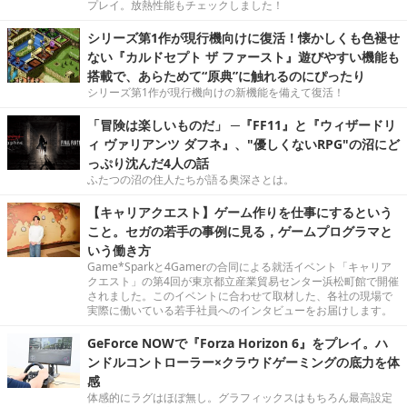
プレイ。放熱性能もチェックしました！
シリーズ第1作が現行機向けに復活！懐かしくも色褪せ
ない『カルドセプト ザ ファースト』遊びやすい機能も
搭載で、あらためて“原典”に触れるのにぴったり
シリーズ第1作が現行機向けの新機能を備えて復活！
「冒険は楽しいものだ」 ─『FF11』と『ウィザードリ
ィ ヴァリアンツ ダフネ』、"優しくないRPG"の沼にど
っぷり沈んだ4人の話
ふたつの沼の住人たちが語る奥深さとは。
【キャリアクエスト】ゲーム作りを仕事にするという
こと。セガの若手の事例に見る，ゲームプログラマと
いう働き方
Game*Sparkと4Gamerの合同による就活イベント「キャリア
クエスト」の第4回が東京都立産業貿易センター浜松町館で開催
されました。このイベントに合わせて取材した、各社の現場で
実際に働いている若手社員へのインタビューをお届けします。
GeForce NOWで『Forza Horizon 6』をプレイ。ハ
ンドルコントローラー×クラウドゲーミングの底力を体
感
体感的にラグはほぼ無し。グラフィックスはもちろん最高設定