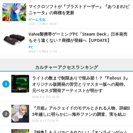
マイクロソフトが『ブラストドーザー』『あつまれ!ピ
ニャータ』の商標を更新
ゲーム文化
2022.7.4 Mon 18:30
Valve製携帯ゲーミングPC「Steam Deck」日本発売
もそう遠くない？商標が登録へ【UPDATE】
PC
2022.1.5 Wed 11:03
カルチャーアクセスランキング
ライトの数まで制限ありで恨み節！？『Fallout 3』
オリジナル版開発の苦労とリマスター版への期待。
元ベセスダ開発アーティストが明かす
2026.8.6 Thu 22:30
『月姫』アルクェイドのモデルとされる人物、詳細2
3年越しに明らかに―海外ファンの調査、実を結ぶ
2024.9.13 Fri 20:41
【特集】もうバカにされない！『オンラインゲーム