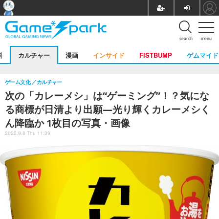
search
menu
料
カルチャー
漫画
インサイド
FISTBUMP
ゲムマイド
ゲーム文化
カルチャー
次の「カレーメシ」は“ゲーミング”！？気にな
る商標が日清より出願―光り輝くカレーメシく
ん降臨か 1枚目の写真・画像
2022.9.8 Thu 11:39