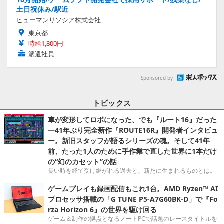
土日祝休み/駅近
ヒューマンリソシア株式会社
東京都
時給1,800円
派遣社員
Sponsored by
トピックス
車が変形してロボになった、でも『ルート16』だった
―41年ぶり完全新作『ROUTE16R』開発者インタビュ
ー。新旧スタッフが語るシリーズの魂。そして41年
前、たった1人のために手作業で直した世界に1本だけ
の“幻のカセット”の話
長い時を経て受け継がれる過去と、新たに生まれるものとは。
ゲームプレイも録画配信もこれ1台。AMD Ryzen™ AI
プロセッサ搭載の「G TUNE P5-A7G60BK-D」で『Fo
rza Horizon 6』の世界を駆け回る
ゲーム＆制作の拠点となるノートPCで話題のレースタイトルを