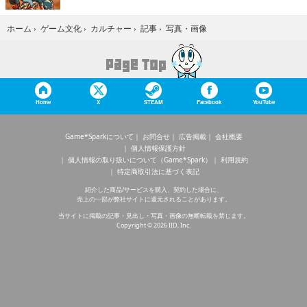
写真・画像
ホーム
›
ゲーム文化
›
カルチャー
›
記事
›
Home
X
STEAM
Facebook
YouTube
Game*Sparkについて
お問合せ
広告掲載
会社概要
個人情報保護方針
個人情報の取り扱いについて（Game*Spark）
利用規約
特定商取引法に基づく表記
紹介した商品/サービスを購入、契約した場合に、
売上の一部が弊社サイトに還元されることがあります。
当サイトに掲載の記事・見出し・写真・画像の無断転載を禁じます。
Copyright © 2026 IID, Inc.