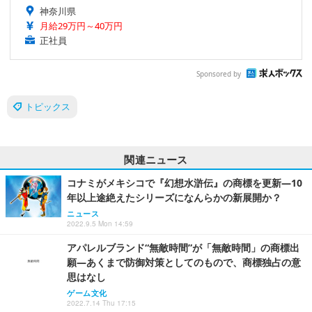
神奈川県
月給29万円～40万円
正社員
Sponsored by
トピックス
関連ニュース
コナミがメキシコで『幻想水滸伝』の商標を更新―10
年以上途絶えたシリーズになんらかの新展開か？
ニュース
2022.9.5 Mon 14:59
アパレルブランド“無敵時間”が「無敵時間」の商標出
願―あくまで防御対策としてのもので、商標独占の意
思はなし
ゲーム文化
2022.7.14 Thu 17:15