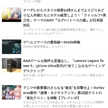
でプレイ可能！
クーデレからスタイル抜群お姉さんまでよりどりみど
りな人外娘たちとホテル経営しよう！「クトゥルフ×美
少女」テーマのADV『ヨグ=ソトースの庭』が日本語
対応
ツンデレドラゴン娘や無口な複眼死神美少女など、属性てんこ
もりのヒロインたちがアツい！
ゲームコマースの最前線ーXsolla特集
Xsollaの最新情報はこちらから！
AAAゲームも制作も妥協なし。「Lenovo Legion To
wer 5」はCore Ultra世代の“全てこなせるゲーミング
デスクトップ”
迫力を感じる強力スペック。メンテナンスしやすい構造もあり
がたい！
アニマや新要素のさらなる“進化”を目撃せよ！HoYov
erse新作『崩壊：ネクサスアニマ』第2回βテストの
「進化テスト」を体験【プレイレポ】
さまざまなアニマとの出会いや、スキルによってさらに戦略性
が増したバトルなど、本作の注目の要素に迫ります！