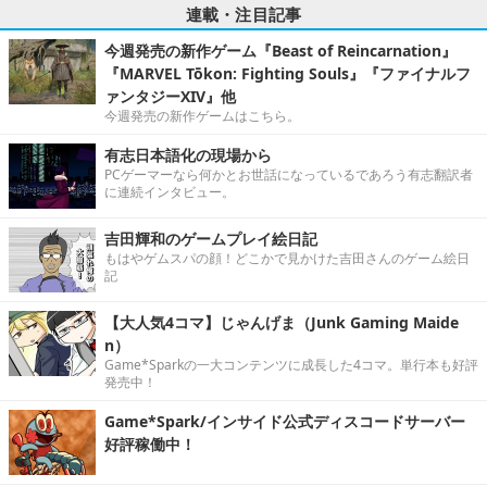
連載・注目記事
今週発売の新作ゲーム『Beast of Reincarnation』
『MARVEL Tōkon: Fighting Souls』『ファイナルフ
ァンタジーXIV』他
今週発売の新作ゲームはこちら。
有志日本語化の現場から
PCゲーマーなら何かとお世話になっているであろう有志翻訳者
に連続インタビュー。
吉田輝和のゲームプレイ絵日記
もはやゲムスパの顔！どこかで見かけた吉田さんのゲーム絵日
記
【大人気4コマ】じゃんげま（Junk Gaming Maide
n）
Game*Sparkの一大コンテンツに成長した4コマ。単行本も好評
発売中！
Game*Spark/インサイド公式ディスコードサーバー
好評稼働中！