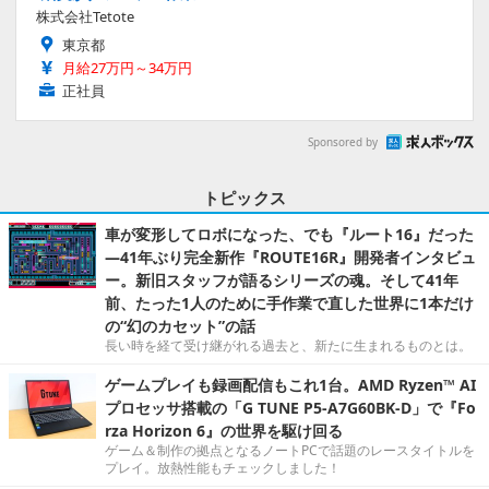
株式会社Tetote
東京都
月給27万円～34万円
正社員
Sponsored by
トピックス
車が変形してロボになった、でも『ルート16』だった
―41年ぶり完全新作『ROUTE16R』開発者インタビュ
ー。新旧スタッフが語るシリーズの魂。そして41年
前、たった1人のために手作業で直した世界に1本だけ
の“幻のカセット”の話
長い時を経て受け継がれる過去と、新たに生まれるものとは。
ゲームプレイも録画配信もこれ1台。AMD Ryzen™ AI
プロセッサ搭載の「G TUNE P5-A7G60BK-D」で『Fo
rza Horizon 6』の世界を駆け回る
ゲーム＆制作の拠点となるノートPCで話題のレースタイトルを
プレイ。放熱性能もチェックしました！