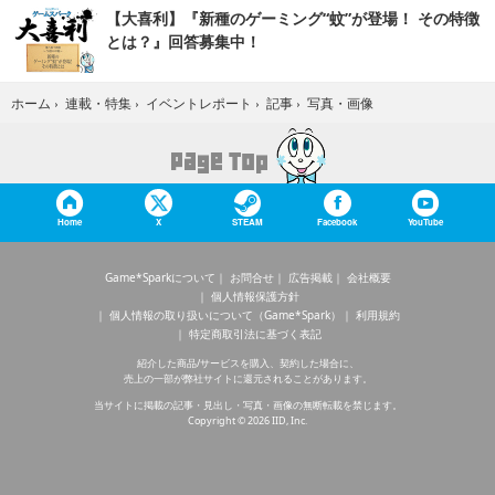
【大喜利】『新種のゲーミング“蚊”が登場！ その特徴
とは？』回答募集中！
写真・画像
ホーム
›
連載・特集
›
イベントレポート
›
記事
›
Home
X
STEAM
Facebook
YouTube
Game*Sparkについて
お問合せ
広告掲載
会社概要
個人情報保護方針
個人情報の取り扱いについて（Game*Spark）
利用規約
特定商取引法に基づく表記
紹介した商品/サービスを購入、契約した場合に、
売上の一部が弊社サイトに還元されることがあります。
当サイトに掲載の記事・見出し・写真・画像の無断転載を禁じます。
Copyright © 2026 IID, Inc.