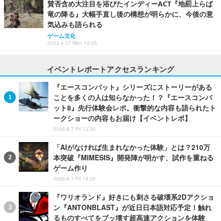
賛否含め大注目を浴びたインディーACT『地罰上らば
竜の降る』大幅手直し後の構想が明らかに、今後の意
気込みも語られる
ゲーム文化
2023.4.17 Mon 12:25
イベントレポートアクセスランキング
『エースコンバット』シリーズにストーリーがある
ことを多くの人は知らなかった！？『エースコンバ
ット8』先行体験会レポ。衝撃的な内容も語られたト
ークショーの内容もお届け【イベントレポ】
2026.8.7 Fri 12:30
「AIがなければ生まれなかった体験」とは？210万
本突破『MIMESIS』開発陣が明かす、試作を重ねる
ゲーム作り
2026.8.7 Fri 19:00
『ワリオランド』好きにも刺さる破壊系2Dアクショ
ン『ANTONBLAST』が近日日本語対応予定！触れ
るものすべてをブッ壊す超高速アクションを体験