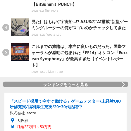
【BitSummit PUNCH】
2026.6.2 Tue 19:45
見た目はもはや宇宙船…!? ASUSの“AI搭載”新型ゲー
ミングルーターの何がスゴいのかチェックしてきた
2026.4.29 Wed 21:00
これまでの旅路は、本当に良いものだった。国際フ
ォーラムが感動に包まれた『FF14』オケコン「Eorz
ean Symphony」が最高すぎた【イベントレポー
ト】
2025.12.29 Mon 19:30
ランキングをもっと見る
「スピード採用で今すぐ働ける」ゲームテスター/未経験OK/
研修充実/福利厚生充実/20~30代活躍中
株式会社Tetote
大阪府
月給33万円～50万円