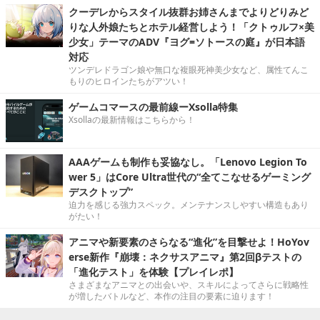
クーデレからスタイル抜群お姉さんまでよりどりみど
りな人外娘たちとホテル経営しよう！「クトゥルフ×美
少女」テーマのADV『ヨグ=ソトースの庭』が日本語
対応
ツンデレドラゴン娘や無口な複眼死神美少女など、属性てんこ
もりのヒロインたちがアツい！
ゲームコマースの最前線ーXsolla特集
Xsollaの最新情報はこちらから！
AAAゲームも制作も妥協なし。「Lenovo Legion To
wer 5」はCore Ultra世代の“全てこなせるゲーミング
デスクトップ”
迫力を感じる強力スペック。メンテナンスしやすい構造もあり
がたい！
アニマや新要素のさらなる“進化”を目撃せよ！HoYov
erse新作『崩壊：ネクサスアニマ』第2回βテストの
「進化テスト」を体験【プレイレポ】
さまざまなアニマとの出会いや、スキルによってさらに戦略性
が増したバトルなど、本作の注目の要素に迫ります！