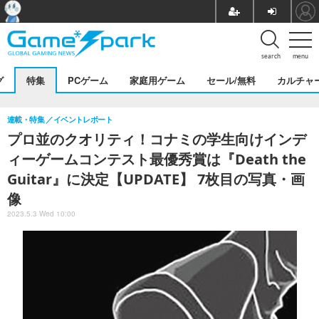
search
menu
グ
特集
PCゲーム
家庭用ゲーム
セール/無料
カルチャ
連載・特集
イベントレポート
プロ並のクオリティ！コナミの学生向けインデ
ィーゲームコンテスト最優秀賞は『Death the
Guitar』に決定【UPDATE】 7枚目の写真・画
像
2023.5.3 Wed 10:00