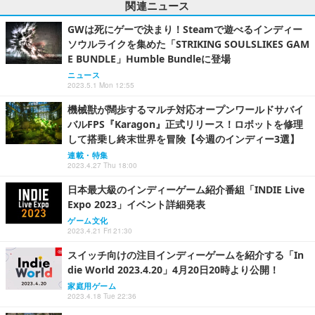
関連ニュース
GWは死にゲーで決まり！Steamで遊べるインディー
ソウルライクを集めた「STRIKING SOULSLIKES GAM
E BUNDLE」Humble Bundleに登場
ニュース
2023.5.1 Mon 12:55
機械獣が闊歩するマルチ対応オープンワールドサバイ
バルFPS『Karagon』正式リリース！ロボットを修理
して搭乗し終末世界を冒険【今週のインディー3選】
連載・特集
2023.4.27 Thu 18:00
日本最大級のインディーゲーム紹介番組「INDIE Live
Expo 2023」イベント詳細発表
ゲーム文化
2023.4.21 Fri 21:30
スイッチ向けの注目インディーゲームを紹介する「In
die World 2023.4.20」4月20日20時より公開！
家庭用ゲーム
2023.4.18 Tue 22:36