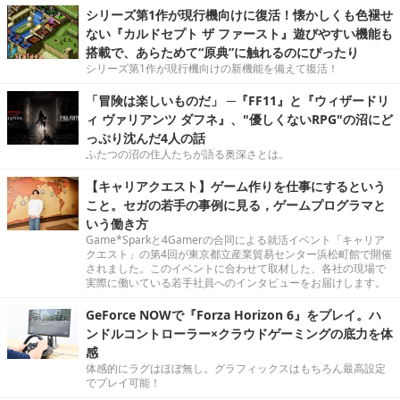
シリーズ第1作が現行機向けに復活！懐かしくも色褪せ
ない『カルドセプト ザ ファースト』遊びやすい機能も
搭載で、あらためて“原典”に触れるのにぴったり
シリーズ第1作が現行機向けの新機能を備えて復活！
「冒険は楽しいものだ」 ─『FF11』と『ウィザードリ
ィ ヴァリアンツ ダフネ』、"優しくないRPG"の沼にど
っぷり沈んだ4人の話
ふたつの沼の住人たちが語る奥深さとは。
【キャリアクエスト】ゲーム作りを仕事にするという
こと。セガの若手の事例に見る，ゲームプログラマと
いう働き方
Game*Sparkと4Gamerの合同による就活イベント「キャリア
クエスト」の第4回が東京都立産業貿易センター浜松町館で開催
されました。このイベントに合わせて取材した、各社の現場で
実際に働いている若手社員へのインタビューをお届けします。
GeForce NOWで『Forza Horizon 6』をプレイ。ハ
ンドルコントローラー×クラウドゲーミングの底力を体
感
体感的にラグはほぼ無し。グラフィックスはもちろん最高設定
でプレイ可能！