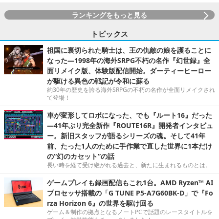
ランキングをもっと見る
トピックス
祖国に裏切られた騎士は、王の仇敵の娘を護ることに
なった―1998年の海外SRPG不朽の名作『幻世録』全
面リメイク版、体験版配信開始。ダーティーヒーロー
が駆ける異色の戦記が令和に蘇る
約30年の歴史を誇る海外SRPGの不朽の名作が全面リメイクされ
て登場！
車が変形してロボになった、でも『ルート16』だった
―41年ぶり完全新作『ROUTE16R』開発者インタビュ
ー。新旧スタッフが語るシリーズの魂。そして41年
前、たった1人のために手作業で直した世界に1本だけ
の“幻のカセット”の話
長い時を経て受け継がれる過去と、新たに生まれるものとは。
ゲームプレイも録画配信もこれ1台。AMD Ryzen™ AI
プロセッサ搭載の「G TUNE P5-A7G60BK-D」で『Fo
rza Horizon 6』の世界を駆け回る
ゲーム＆制作の拠点となるノートPCで話題のレースタイトルを