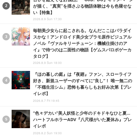
が描く、“真実”を揺さぶる物語体験は今も色褪せな
い【特集】
2026.8.9 Sun 17:30
毎朝美少女らに起こされる。なんだここはパラダイ
スかな！アンドロイド美少女プラモ原作ビジュアル
ノベル『ヴァルキリーチューン：機械仕掛けのア
イ』で待つのは二面性の物語【ゲムスパロボゲーカ
タログ】
2026.8.9 Sun 18:00
『ほの暮しの庭』は『夜廻』ファン、スローライフ
好き、新規ユーザーのすべてに“良し”！ 唯一無二の
「不穏生活シム」恐怖も暮らしもお好み次第【プレ
イレポ】
2026.8.7 Fri 19:45
“色々デカい”美人妖怪と少年のドキドキなひと夏…
ハートフルホラーADV『八尺様がいた夏休み』プレ
イレポ
2026.8.2 Sun 19:00