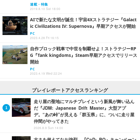
連載・特集
2019.8.10 Sat 18:00
AIで新たな文明が誕生！宇宙4Xストラテジー『Galact
ic Civilizations IV: Supernova』早期アクセスが開始
PC
2023.4.28 Fri 16:15
自作ブロック戦車で中世を制覇せよ！ストラテジーRP
G『Tank kingdoms』Steam早期アクセスでリリース
開始
PC
2023.4.19 Wed 22:24
プレイレポートアクセスランキング
走り屋の聖地にマルチプレイという新風が舞い込ん
だ『JDM: Japanese Drift Master』大型アプ
デ。“あの峠”が見える「群玉県」に、ついに走り屋
仲間がやってきた
2026.8.9 Sun 14:00
古さを超えてなお強烈。『CoD: BO』キャンペーン