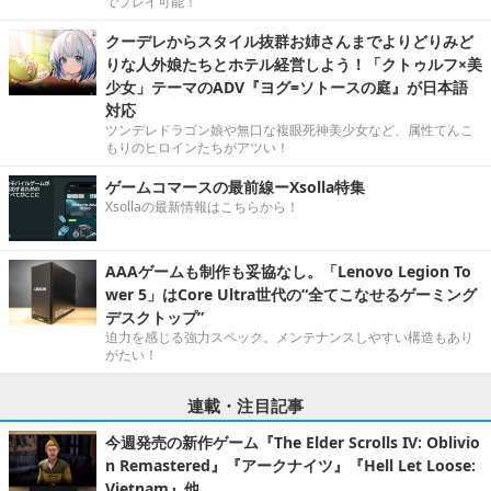
でプレイ可能！
クーデレからスタイル抜群お姉さんまでよりどりみど
りな人外娘たちとホテル経営しよう！「クトゥルフ×美
少女」テーマのADV『ヨグ=ソトースの庭』が日本語
対応
ツンデレドラゴン娘や無口な複眼死神美少女など、属性てんこ
もりのヒロインたちがアツい！
ゲームコマースの最前線ーXsolla特集
Xsollaの最新情報はこちらから！
AAAゲームも制作も妥協なし。「Lenovo Legion To
wer 5」はCore Ultra世代の“全てこなせるゲーミング
デスクトップ”
迫力を感じる強力スペック。メンテナンスしやすい構造もあり
がたい！
連載・注目記事
今週発売の新作ゲーム『The Elder Scrolls IV: Oblivio
n Remastered』『アークナイツ』『Hell Let Loose:
Vietnam』他