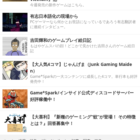
今週発売の新作ゲームはこちら。
有志日本語化の現場から
PCゲーマーなら何かとお世話になっているであろう有志翻訳者
に連続インタビュー。
吉田輝和のゲームプレイ絵日記
もはやゲムスパの顔！どこかで見かけた吉田さんのゲーム絵日
記
【大人気4コマ】じゃんげま（Junk Gaming Maide
n）
Game*Sparkの一大コンテンツに成長した4コマ。単行本も好評
発売中！
Game*Spark/インサイド公式ディスコードサーバー
好評稼働中！
【大喜利】『新種のゲーミング“蚊”が登場！ その特徴
とは？』回答募集中！