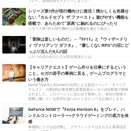
プレイ。放熱性能もチェックしました！
シリーズ第1作が現行機向けに復活！懐かしくも色褪せ
ない『カルドセプト ザ ファースト』遊びやすい機能も
搭載で、あらためて“原典”に触れるのにぴったり
シリーズ第1作が現行機向けの新機能を備えて復活！
「冒険は楽しいものだ」 ─『FF11』と『ウィザードリ
ィ ヴァリアンツ ダフネ』、"優しくないRPG"の沼にど
っぷり沈んだ4人の話
ふたつの沼の住人たちが語る奥深さとは。
【キャリアクエスト】ゲーム作りを仕事にするという
こと。セガの若手の事例に見る，ゲームプログラマと
いう働き方
Game*Sparkと4Gamerの合同による就活イベント「キャリア
クエスト」の第4回が東京都立産業貿易センター浜松町館で開催
されました。このイベントに合わせて取材した、各社の現場で
実際に働いている若手社員へのインタビューをお届けします。
GeForce NOWで『Forza Horizon 6』をプレイ。ハ
ンドルコントローラー×クラウドゲーミングの底力を体
感
体感的にラグはほぼ無し。グラフィックスはもちろん最高設定