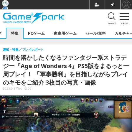
search
menu
グ
特集
PCゲーム
家庭用ゲーム
セール/無料
カルチャ
連載・特集
プレイレポート
時間を溶かしたくなるファンタジー系ストラテ
ジー『Age of Wonders 4』PS5版をまるっと一
周プレイ！ 「軍事勝利」を目指しながらプレイ
のキモをご紹介 3枚目の写真・画像
2023.5.3 Wed 12:00