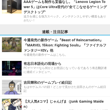
AAAゲームも制作も妥協なし。「Lenovo Legion To
wer 5」はCore Ultra世代の“全てこなせるゲーミング
デスクトップ”
迫力を感じる強力スペック。メンテナンスしやすい構造もあり
がたい！
連載・注目記事
今週発売の新作ゲーム『Beast of Reincarnation』
『MARVEL Tōkon: Fighting Souls』『ファイナルフ
ァンタジーXIV』他
今週発売の新作ゲームはこちら。
有志日本語化の現場から
PCゲーマーなら何かとお世話になっているであろう有志翻訳者
に連続インタビュー。
吉田輝和のゲームプレイ絵日記
もはやゲムスパの顔！どこかで見かけた吉田さんのゲーム絵日
記
【大人気4コマ】じゃんげま（Junk Gaming Maide
n）