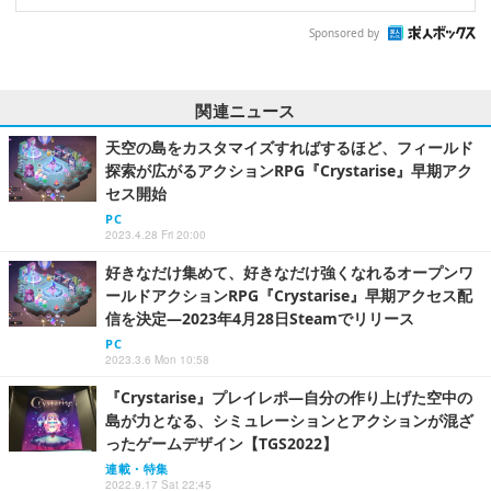
Sponsored by
関連ニュース
天空の島をカスタマイズすればするほど、フィールド
探索が広がるアクションRPG『Crystarise』早期アク
セス開始
PC
2023.4.28 Fri 20:00
好きなだけ集めて、好きなだけ強くなれるオープンワ
ールドアクションRPG『Crystarise』早期アクセス配
信を決定―2023年4月28日Steamでリリース
PC
2023.3.6 Mon 10:58
『Crystarise』プレイレポ―自分の作り上げた空中の
島が力となる、シミュレーションとアクションが混ざ
ったゲームデザイン【TGS2022】
連載・特集
2022.9.17 Sat 22:45