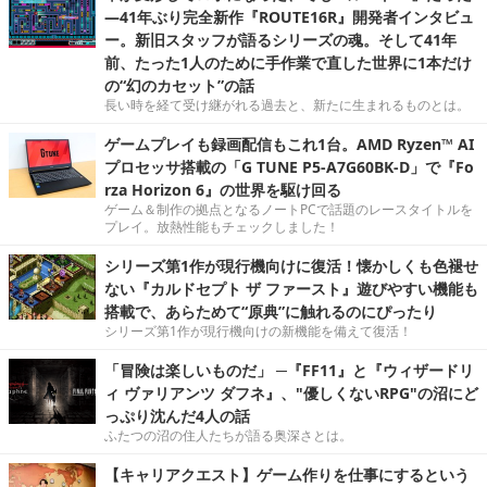
―41年ぶり完全新作『ROUTE16R』開発者インタビュ
ー。新旧スタッフが語るシリーズの魂。そして41年
前、たった1人のために手作業で直した世界に1本だけ
の“幻のカセット”の話
長い時を経て受け継がれる過去と、新たに生まれるものとは。
ゲームプレイも録画配信もこれ1台。AMD Ryzen™ AI
プロセッサ搭載の「G TUNE P5-A7G60BK-D」で『Fo
rza Horizon 6』の世界を駆け回る
ゲーム＆制作の拠点となるノートPCで話題のレースタイトルを
プレイ。放熱性能もチェックしました！
シリーズ第1作が現行機向けに復活！懐かしくも色褪せ
ない『カルドセプト ザ ファースト』遊びやすい機能も
搭載で、あらためて“原典”に触れるのにぴったり
シリーズ第1作が現行機向けの新機能を備えて復活！
「冒険は楽しいものだ」 ─『FF11』と『ウィザードリ
ィ ヴァリアンツ ダフネ』、"優しくないRPG"の沼にど
っぷり沈んだ4人の話
ふたつの沼の住人たちが語る奥深さとは。
【キャリアクエスト】ゲーム作りを仕事にするという