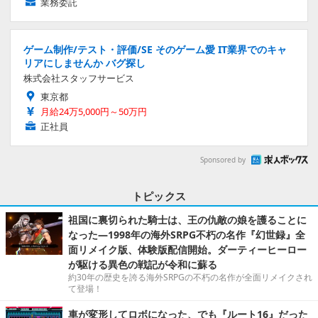
業務委託
ゲーム制作/テスト・評価/SE そのゲーム愛 IT業界でのキャ
リアにしませんか バグ探し
株式会社スタッフサービス
東京都
月給24万5,000円～50万円
正社員
Sponsored by
トピックス
祖国に裏切られた騎士は、王の仇敵の娘を護ることに
なった―1998年の海外SRPG不朽の名作『幻世録』全
面リメイク版、体験版配信開始。ダーティーヒーロー
が駆ける異色の戦記が令和に蘇る
約30年の歴史を誇る海外SRPGの不朽の名作が全面リメイクされ
て登場！
車が変形してロボになった、でも『ルート16』だった