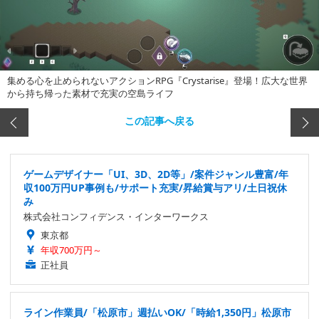
集める心を止められないアクションRPG『Crystarise』登場！広大な世界
から持ち帰った素材で充実の空島ライフ
この記事へ戻る
ゲームデザイナー「UI、3D、2D等」/案件ジャンル豊富/年
収100万円UP事例も/サポート充実/昇給賞与アリ/土日祝休
み
株式会社コンフィデンス・インターワークス
東京都
年収700万円～
正社員
ライン作業員/「松原市」週払いOK/「時給1,350円」松原市