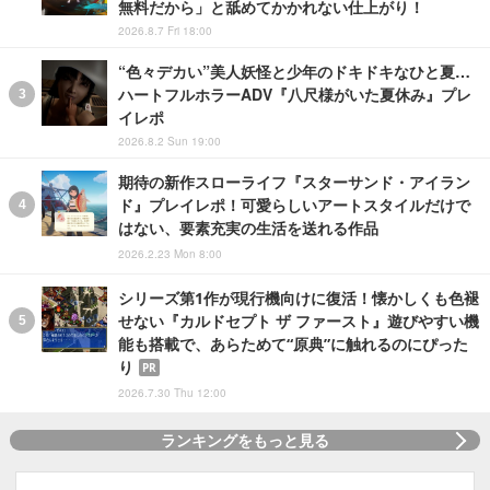
無料だから」と舐めてかかれない仕上がり！
2026.8.7 Fri 18:00
“色々デカい”美人妖怪と少年のドキドキなひと夏…
ハートフルホラーADV『八尺様がいた夏休み』プレ
イレポ
2026.8.2 Sun 19:00
期待の新作スローライフ『スターサンド・アイラン
ド』プレイレポ！可愛らしいアートスタイルだけで
はない、要素充実の生活を送れる作品
2026.2.23 Mon 8:00
シリーズ第1作が現行機向けに復活！懐かしくも色褪
せない『カルドセプト ザ ファースト』遊びやすい機
能も搭載で、あらためて“原典”に触れるのにぴった
り
PR
2026.7.30 Thu 12:00
ランキングをもっと見る