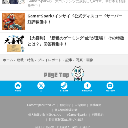
Game*Sparkの一大コンテンツに成長した4コマ。単行本も好評
発売中！
Game*Spark/インサイド公式ディスコードサーバー
好評稼働中！
【大喜利】『新種のゲーミング“蚊”が登場！ その特徴
とは？』回答募集中！
写真・画像
ホーム
›
連載・特集
›
プレイレポート
›
記事
›
Home
X
STEAM
Facebook
YouTube
Game*Sparkについて
お問合せ
広告掲載
会社概要
個人情報保護方針
個人情報の取り扱いについて（Game*Spark）
利用規約
特定商取引法に基づく表記
紹介した商品/サービスを購入、契約した場合に、