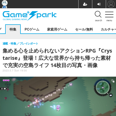
search
menu
グ
特集
PCゲーム
家庭用ゲーム
セール/無料
カルチャ
連載・特集
プレイレポート
集める心を止められないアクションRPG『Crys
tarise』登場！広大な世界から持ち帰った素材
で充実の空島ライフ 14枚目の写真・画像
2023.5.7 Sun 19:00