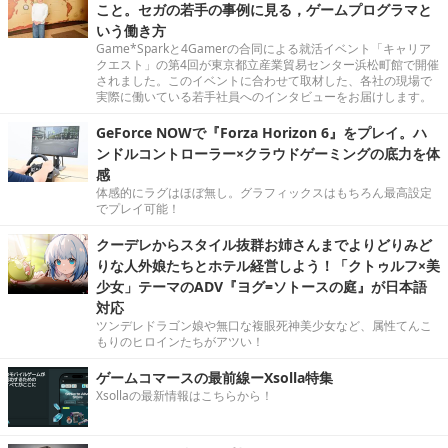
こと。セガの若手の事例に見る，ゲームプログラマと
いう働き方
Game*Sparkと4Gamerの合同による就活イベント「キャリア
クエスト」の第4回が東京都立産業貿易センター浜松町館で開催
されました。このイベントに合わせて取材した、各社の現場で
実際に働いている若手社員へのインタビューをお届けします。
GeForce NOWで『Forza Horizon 6』をプレイ。ハ
ンドルコントローラー×クラウドゲーミングの底力を体
感
体感的にラグはほぼ無し。グラフィックスはもちろん最高設定
でプレイ可能！
クーデレからスタイル抜群お姉さんまでよりどりみど
りな人外娘たちとホテル経営しよう！「クトゥルフ×美
少女」テーマのADV『ヨグ=ソトースの庭』が日本語
対応
ツンデレドラゴン娘や無口な複眼死神美少女など、属性てんこ
もりのヒロインたちがアツい！
ゲームコマースの最前線ーXsolla特集
Xsollaの最新情報はこちらから！