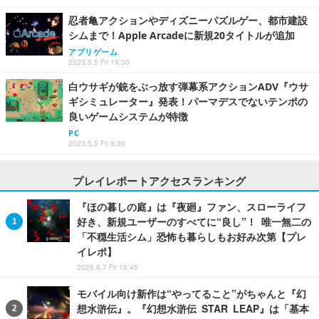
忍者亀アクションやディズニーパズルゲー、都市建設
シムまで！Apple Arcadeに新規20タイトルが追加
アプリゲーム
2023.5.5 Fri 19:30
白ウサギが銃をぶっ放す弾幕系アクションADV『ウサ
ギシミュレーター』発表！パーマデスでないテンポの
良いゲームシステムが特徴
PC
2023.5.5 Fri 9:30
プレイレポートアクセスランキング
『ほの暮しの庭』は『夜廻』ファン、スローライフ
好き、新規ユーザーのすべてに“良し”！ 唯一無二の
「不穏生活シム」恐怖も暮らしもお好み次第【プレ
イレポ】
2026.8.7 Fri 19:45
モバイル向け新作は“やってること”がちゃんと『幻
想水滸伝』。『幻想水滸伝 STAR LEAP』は「基本