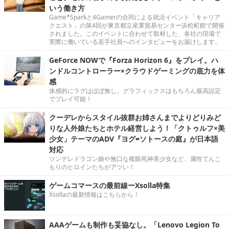
いう働き方
Game*Sparkと4Gamerの合同による就活イベント「キャリア
クエスト」の第4回が東京都立産業貿易センター浜松町館で開催
されました。このイベントに合わせて取材した、各社の現場で
実際に働いている若手社員へのインタビューをお届けします。
GeForce NOWで『Forza Horizon 6』をプレイ。ハ
ンドルコントローラー×クラウドゲーミングの底力を体
感
体感的にラグはほぼ無し。グラフィックスはもちろん最高設定
でプレイ可能！
クーデレからスタイル抜群お姉さんまでよりどりみど
りな人外娘たちとホテル経営しよう！「クトゥルフ×美
少女」テーマのADV『ヨグ=ソトースの庭』が日本語
対応
ツンデレドラゴン娘や無口な複眼死神美少女など、属性てんこ
もりのヒロインたちがアツい！
ゲームコマースの最前線ーXsolla特集
Xsollaの最新情報はこちらから！
AAAゲームも制作も妥協なし。「Lenovo Legion To