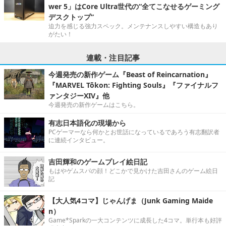
wer 5」はCore Ultra世代の“全てこなせるゲーミング
デスクトップ”
迫力を感じる強力スペック。メンテナンスしやすい構造もあり
がたい！
連載・注目記事
今週発売の新作ゲーム『Beast of Reincarnation』
『MARVEL Tōkon: Fighting Souls』『ファイナルフ
ァンタジーXIV』他
今週発売の新作ゲームはこちら。
有志日本語化の現場から
PCゲーマーなら何かとお世話になっているであろう有志翻訳者
に連続インタビュー。
吉田輝和のゲームプレイ絵日記
もはやゲムスパの顔！どこかで見かけた吉田さんのゲーム絵日
記
【大人気4コマ】じゃんげま（Junk Gaming Maide
n）
Game*Sparkの一大コンテンツに成長した4コマ。単行本も好評