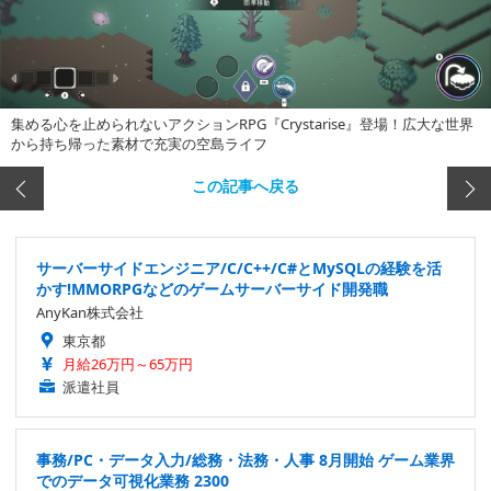
集める心を止められないアクションRPG『Crystarise』登場！広大な世界
から持ち帰った素材で充実の空島ライフ
この記事へ戻る
サーバーサイドエンジニア/C/C++/C#とMySQLの経験を活
かす!MMORPGなどのゲームサーバーサイド開発職
AnyKan株式会社
東京都
月給26万円～65万円
派遣社員
事務/PC・データ入力/総務・法務・人事 8月開始 ゲーム業界
でのデータ可視化業務 2300