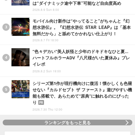
は“ダイナミック途中下車”可能など自由度高め
2026.8.9 Sun 8:00
モバイル向け新作は“やってること”がちゃんと『幻
想水滸伝』。『幻想水滸伝 STAR LEAP』は「基本
無料だから」と舐めてかかれない仕上がり！
2026.8.7 Fri 18:00
“色々デカい”美人妖怪と少年のドキドキなひと夏…
ハートフルホラーADV『八尺様がいた夏休み』プレ
イレポ
2026.8.2 Sun 19:00
シリーズ第1作が現行機向けに復活！懐かしくも色褪
せない『カルドセプト ザ ファースト』遊びやすい機
能も搭載で、あらためて“原典”に触れるのにぴった
り
PR
2026.7.30 Thu 12:00
ランキングをもっと見る