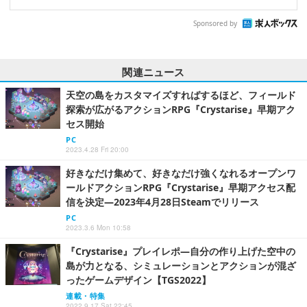
Sponsored by
関連ニュース
天空の島をカスタマイズすればするほど、フィールド
探索が広がるアクションRPG『Crystarise』早期アク
セス開始
PC
2023.4.28 Fri 20:00
好きなだけ集めて、好きなだけ強くなれるオープンワ
ールドアクションRPG『Crystarise』早期アクセス配
信を決定―2023年4月28日Steamでリリース
PC
2023.3.6 Mon 10:58
『Crystarise』プレイレポ―自分の作り上げた空中の
島が力となる、シミュレーションとアクションが混ざ
ったゲームデザイン【TGS2022】
連載・特集
2022.9.17 Sat 22:45