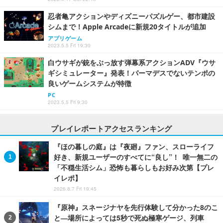
忍者亀アクションやディズニーパズルゲー、都市建設
シムまで！Apple Arcadeに新規20タイトルが追加
アプリゲーム
2023.5.5 Fri 19:30
白ウサギが銃をぶっ放す弾幕系アクションADV『ウサ
ギシミュレーター』発表！パーマデスでないテンポの
良いゲームシステムが特徴
PC
2023.5.5 Fri 9:30
プレイレポートアクセスランキング
『ほの暮しの庭』は『夜廻』ファン、スローライフ
好き、新規ユーザーのすべてに“良し”！ 唯一無二の
「不穏生活シム」恐怖も暮らしもお好み次第【プレ
イレポ】
2026.8.7 Fri 19:45
『原神』スネージナヤを先行体験して分かった8のこ
と―場所によっては5秒で死ぬ極寒ゲージ、列車