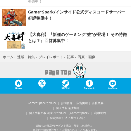
発売中！
Game*Spark/インサイド公式ディスコードサーバー
好評稼働中！
【大喜利】『新種のゲーミング“蚊”が登場！ その特徴
とは？』回答募集中！
写真・画像
ホーム
›
連載・特集
›
プレイレポート
›
記事
›
Home
X
STEAM
Facebook
YouTube
Game*Sparkについて
お問合せ
広告掲載
会社概要
個人情報保護方針
個人情報の取り扱いについて（Game*Spark）
利用規約
特定商取引法に基づく表記
紹介した商品/サービスを購入、契約した場合に、
売上の一部が弊社サイトに還元されることがあります。