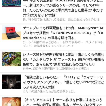
―41年ぶり完全新作『ROUTE16R』開発者インタビュ
ー。新旧スタッフが語るシリーズの魂。そして41年
前、たった1人のために手作業で直した世界に1本だけ
の“幻のカセット”の話
長い時を経て受け継がれる過去と、新たに生まれるものとは。
ゲームプレイも録画配信もこれ1台。AMD Ryzen™ AI
プロセッサ搭載の「G TUNE P5-A7G60BK-D」で『Fo
rza Horizon 6』の世界を駆け回る
ゲーム＆制作の拠点となるノートPCで話題のレースタイトルを
プレイ。放熱性能もチェックしました！
シリーズ第1作が現行機向けに復活！懐かしくも色褪せ
ない『カルドセプト ザ ファースト』遊びやすい機能も
搭載で、あらためて“原典”に触れるのにぴったり
シリーズ第1作が現行機向けの新機能を備えて復活！
「冒険は楽しいものだ」 ─『FF11』と『ウィザードリ
ィ ヴァリアンツ ダフネ』、"優しくないRPG"の沼にど
っぷり沈んだ4人の話
ふたつの沼の住人たちが語る奥深さとは。
【キャリアクエスト】ゲーム作りを仕事にするという
こと。セガの若手の事例に見る，ゲームプログラマと