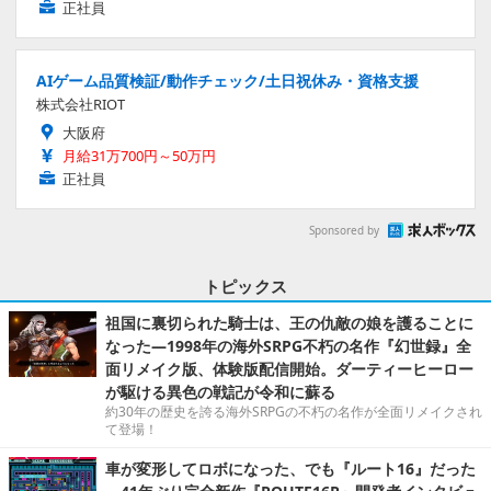
正社員
AIゲーム品質検証/動作チェック/土日祝休み・資格支援
株式会社RIOT
大阪府
月給31万700円～50万円
正社員
Sponsored by
トピックス
祖国に裏切られた騎士は、王の仇敵の娘を護ることに
なった―1998年の海外SRPG不朽の名作『幻世録』全
面リメイク版、体験版配信開始。ダーティーヒーロー
が駆ける異色の戦記が令和に蘇る
約30年の歴史を誇る海外SRPGの不朽の名作が全面リメイクされ
て登場！
車が変形してロボになった、でも『ルート16』だった