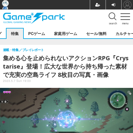
search
menu
グ
特集
PCゲーム
家庭用ゲーム
セール/無料
カルチャ
連載・特集
プレイレポート
集める心を止められないアクションRPG『Crys
tarise』登場！広大な世界から持ち帰った素材
で充実の空島ライフ 8枚目の写真・画像
2023.5.7 Sun 19:00