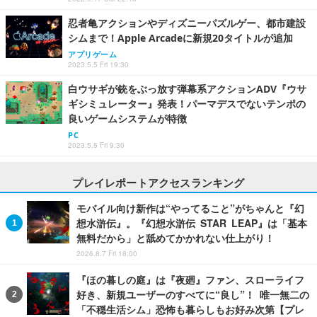
忍者亀アクションやディズニーパズルゲー、都市建設
シムまで！Apple Arcadeに新規20タイトルが追加
アプリゲーム
2023.5.5 Fri 19:30
白ウサギが銃をぶっ放す弾幕系アクションADV『ウサ
ギシミュレーター』発表！パーマデスでないテンポの
良いゲームシステムが特徴
PC
2023.5.5 Fri 9:30
プレイレポートアクセスランキング
モバイル向け新作は“やってること”がちゃんと『幻
想水滸伝』。『幻想水滸伝 STAR LEAP』は「基本
無料だから」と舐めてかかれない仕上がり！
2026.8.7 Fri 18:00
『ほの暮しの庭』は『夜廻』ファン、スローライフ
好き、新規ユーザーのすべてに“良し”！ 唯一無二の
「不穏生活シム」恐怖も暮らしもお好み次第【プレ