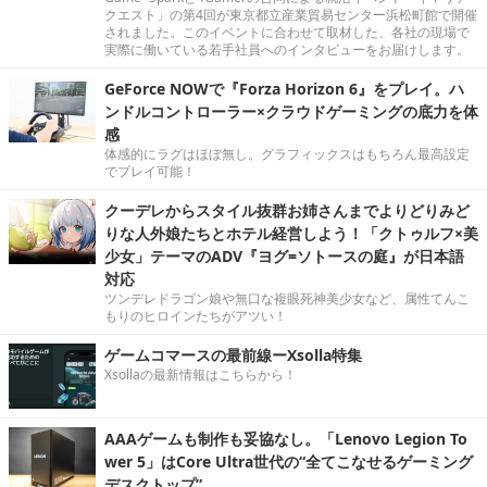
クエスト」の第4回が東京都立産業貿易センター浜松町館で開催
されました。このイベントに合わせて取材した、各社の現場で
実際に働いている若手社員へのインタビューをお届けします。
GeForce NOWで『Forza Horizon 6』をプレイ。ハ
ンドルコントローラー×クラウドゲーミングの底力を体
感
体感的にラグはほぼ無し。グラフィックスはもちろん最高設定
でプレイ可能！
クーデレからスタイル抜群お姉さんまでよりどりみど
りな人外娘たちとホテル経営しよう！「クトゥルフ×美
少女」テーマのADV『ヨグ=ソトースの庭』が日本語
対応
ツンデレドラゴン娘や無口な複眼死神美少女など、属性てんこ
もりのヒロインたちがアツい！
ゲームコマースの最前線ーXsolla特集
Xsollaの最新情報はこちらから！
AAAゲームも制作も妥協なし。「Lenovo Legion To
wer 5」はCore Ultra世代の“全てこなせるゲーミング
デスクトップ”