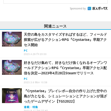
Sponsored by
関連ニュース
天空の島をカスタマイズすればするほど、フィールド
探索が広がるアクションRPG『Crystarise』早期アク
セス開始
PC
2023.4.28 Fri 20:00
好きなだけ集めて、好きなだけ強くなれるオープンワ
ールドアクションRPG『Crystarise』早期アクセス配
信を決定―2023年4月28日Steamでリリース
PC
2023.3.6 Mon 10:58
『Crystarise』プレイレポ―自分の作り上げた空中の
島が力となる、シミュレーションとアクションが混ざ
ったゲームデザイン【TGS2022】
連載・特集
2022.9.17 Sat 22:45