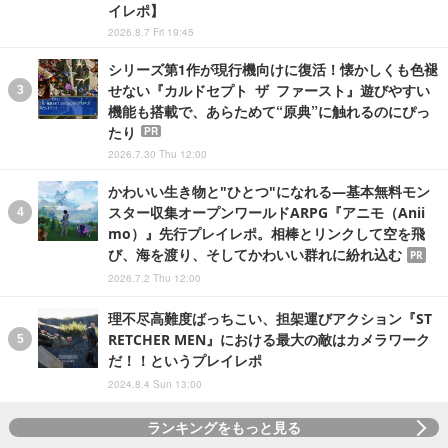
イレポ】
2026.8.7 Fri 19:45
シリーズ第1作が現行機向けに復活！懐かしくも色褪
せない『カルドセプト ザ ファースト』遊びやすい
機能も搭載で、あらためて“原典”に触れるのにぴっ
たり
PR
2026.7.30 Thu 12:00
かわいい生き物と"ひとつ"になれる―基本無料モン
スター収集オープンワールドARPG『アニモ（Anii
mo）』先行プレイレポ。相棒とリンクして空を飛
び、海を渡り、そしてかわいい群れに紛れ込む
PR
2026.7.2 Thu 12:00
理不尽高難度ばっちこい、担架運びアクション『ST
RETCHER MEN』における最大の敵はカメラワーク
だ！！というプレイレポ
2024.8.4 Sun 13:00
ランキングをもっと見る