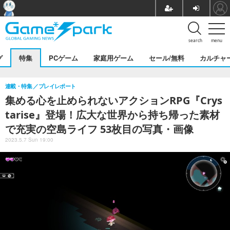
search
menu
グ
特集
PCゲーム
家庭用ゲーム
セール/無料
カルチャ
連載・特集
プレイレポート
集める心を止められないアクションRPG『Crys
tarise』登場！広大な世界から持ち帰った素材
で充実の空島ライフ 53枚目の写真・画像
2023.5.7 Sun 19:00