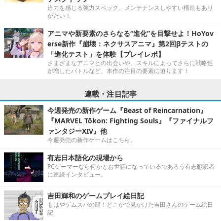
迫力を感じる強力スペック。メンテナンスしやすい構造もあり
がたい！
アニマや新要素のさらなる“進化”を目撃せよ！HoYov
erse新作『崩壊：ネクサスアニマ』第2回βテストの
「進化テスト」を体験【プレイレポ】
さまざまなアニマとの出会いや、スキルによってさらに戦略性
が増したバトルなど、本作の注目の要素に迫ります！
連載・注目記事
今週発売の新作ゲーム『Beast of Reincarnation』
『MARVEL Tōkon: Fighting Souls』『ファイナルフ
ァンタジーXIV』他
今週発売の新作ゲームはこちら。
有志日本語化の現場から
PCゲーマーなら何かとお世話になっているであろう有志翻訳者
に連続インタビュー。
吉田輝和のゲームプレイ絵日記
もはやゲムスパの顔！どこかで見かけた吉田さんのゲーム絵日
記