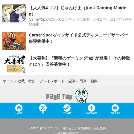
【大人気4コマ】じゃんげま（Junk Gaming Maide
n）
Game*Sparkの一大コンテンツに成長した4コマ。単行本も好評
発売中！
Game*Spark/インサイド公式ディスコードサーバー
好評稼働中！
【大喜利】『新種のゲーミング“蚊”が登場！ その特徴
とは？』回答募集中！
写真・画像
ホーム
›
連載・特集
›
プレイレポート
›
記事
›
Home
X
STEAM
Facebook
YouTube
Game*Sparkについて
お問合せ
広告掲載
会社概要
個人情報保護方針