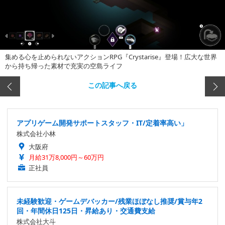
集める心を止められないアクションRPG『Crystarise』登場！広大な世界
から持ち帰った素材で充実の空島ライフ
この記事へ戻る
アプリゲーム開発サポートスタッフ・IT/定着率高い」
株式会社小林
大阪府
月給31万8,000円～60万円
正社員
未経験歓迎・ゲームデバッカー/残業ほぼなし推奨/賞与年2
回・年間休日125日・昇給あり・交通費支給
株式会社大斗