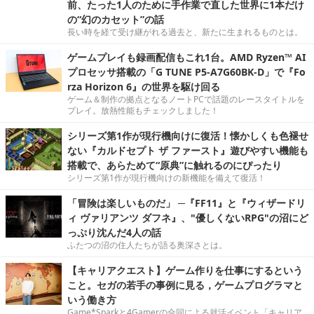
前、たった1人のために手作業で直した世界に1本だけ
の“幻のカセット”の話
長い時を経て受け継がれる過去と、新たに生まれるものとは。
ゲームプレイも録画配信もこれ1台。AMD Ryzen™ AI
プロセッサ搭載の「G TUNE P5-A7G60BK-D」で『Fo
rza Horizon 6』の世界を駆け回る
ゲーム＆制作の拠点となるノートPCで話題のレースタイトルを
プレイ。放熱性能もチェックしました！
シリーズ第1作が現行機向けに復活！懐かしくも色褪せ
ない『カルドセプト ザ ファースト』遊びやすい機能も
搭載で、あらためて“原典”に触れるのにぴったり
シリーズ第1作が現行機向けの新機能を備えて復活！
「冒険は楽しいものだ」 ─『FF11』と『ウィザードリ
ィ ヴァリアンツ ダフネ』、"優しくないRPG"の沼にど
っぷり沈んだ4人の話
ふたつの沼の住人たちが語る奥深さとは。
【キャリアクエスト】ゲーム作りを仕事にするという
こと。セガの若手の事例に見る，ゲームプログラマと
いう働き方
Game*Sparkと4Gamerの合同による就活イベント「キャリア