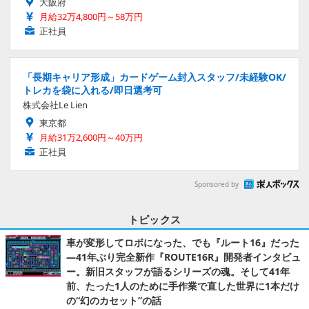
大阪府
月給32万4,800円～58万円
正社員
「長期キャリア形成」カードゲーム封入スタッフ/未経験OK/
トレカを袋に入れる/即日選考可
株式会社Le Lien
東京都
月給31万2,600円～40万円
正社員
Sponsored by
トピックス
車が変形してロボになった、でも『ルート16』だった
―41年ぶり完全新作『ROUTE16R』開発者インタビュ
ー。新旧スタッフが語るシリーズの魂。そして41年
前、たった1人のために手作業で直した世界に1本だけ
の“幻のカセット”の話