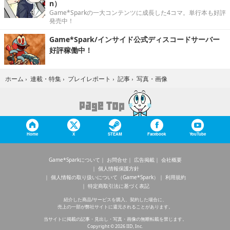
n）
Game*Sparkの一大コンテンツに成長した4コマ。単行本も好評
発売中！
Game*Spark/インサイド公式ディスコードサーバー
好評稼働中！
写真・画像
ホーム
›
連載・特集
›
プレイレポート
›
記事
›
Home
X
STEAM
Facebook
YouTube
Game*Sparkについて
お問合せ
広告掲載
会社概要
個人情報保護方針
個人情報の取り扱いについて（Game*Spark）
利用規約
特定商取引法に基づく表記
紹介した商品/サービスを購入、契約した場合に、
売上の一部が弊社サイトに還元されることがあります。
当サイトに掲載の記事・見出し・写真・画像の無断転載を禁じます。
Copyright © 2026 IID, Inc.