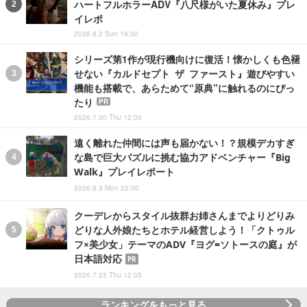
ハートフルホラーADV『八尺様がいた夏休み』プレ
イレポ
2026.8.2 Sun 19:00
シリーズ第1作が現行機向けに復活！懐かしくも色褪
せない『カルドセプト ザ ファースト』遊びやすい
機能も搭載で、あらためて“原典”に触れるのにぴっ
たり
PR
2026.7.30 Thu 12:00
遠く離れた仲間には声も届かない！？規模デカすぎ
な島で巨大パズルに挑む協力アドベンチャー『Big
Walk』プレイレポート
2026.8.3 Mon 22:00
クーデレからスタイル抜群お姉さんまでよりどりみ
どりな人外娘たちとホテル経営しよう！「クトゥル
フ×美少女」テーマのADV『ヨグ=ソトースの庭』が
日本語対応
PR
2026.7.23 Thu 12:05
ランキングをもっと見る