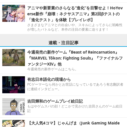
アニマや新要素のさらなる“進化”を目撃せよ！HoYov
erse新作『崩壊：ネクサスアニマ』第2回βテストの
「進化テスト」を体験【プレイレポ】
さまざまなアニマとの出会いや、スキルによってさらに戦略性
が増したバトルなど、本作の注目の要素に迫ります！
連載・注目記事
今週発売の新作ゲーム『Beast of Reincarnation』
『MARVEL Tōkon: Fighting Souls』『ファイナルフ
ァンタジーXIV』他
今週発売の新作ゲームはこちら。
有志日本語化の現場から
PCゲーマーなら何かとお世話になっているであろう有志翻訳者
に連続インタビュー。
吉田輝和のゲームプレイ絵日記
もはやゲムスパの顔！どこかで見かけた吉田さんのゲーム絵日
記
【大人気4コマ】じゃんげま（Junk Gaming Maide