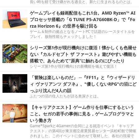
長い時を経て受け継がれる過去と、新たに生まれるものとは。
ゲームプレイも録画配信もこれ1台。AMD Ryzen™ AI
プロセッサ搭載の「G TUNE P5-A7G60BK-D」で『Fo
rza Horizon 6』の世界を駆け回る
ゲーム＆制作の拠点となるノートPCで話題のレースタイトルを
プレイ。放熱性能もチェックしました！
シリーズ第1作が現行機向けに復活！懐かしくも色褪せ
ない『カルドセプト ザ ファースト』遊びやすい機能も
搭載で、あらためて“原典”に触れるのにぴったり
シリーズ第1作が現行機向けの新機能を備えて復活！
「冒険は楽しいものだ」 ─『FF11』と『ウィザードリ
ィ ヴァリアンツ ダフネ』、"優しくないRPG"の沼にど
っぷり沈んだ4人の話
ふたつの沼の住人たちが語る奥深さとは。
【キャリアクエスト】ゲーム作りを仕事にするという
こと。セガの若手の事例に見る，ゲームプログラマと
いう働き方
Game*Sparkと4Gamerの合同による就活イベント「キャリア
クエスト」の第4回が東京都立産業貿易センター浜松町館で開催
されました。このイベントに合わせて取材した、各社の現場で