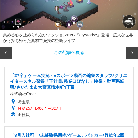
集める心を止められないアクションRPG『Crystarise』登場！広大な世界
から持ち帰った素材で充実の空島ライフ
この記事へ戻る
「27卒」ゲーム実況・eスポーツ動画の編集スタッフ/クリエ
イタースキル習得「正社員/残業ほぼなし」映像・動画系転
職/さいたま市大宮区桜木町1丁目
株式会社Creer
埼玉県
月給26万4,400円～32万円
正社員
「8月入社可」/未経験採用枠/ゲームデバッカー/昇給年2回