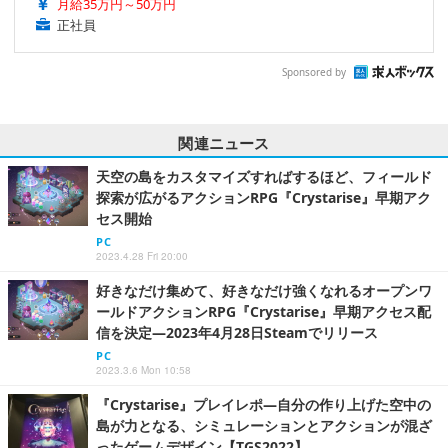
月給35万円～50万円
正社員
Sponsored by
関連ニュース
天空の島をカスタマイズすればするほど、フィールド
探索が広がるアクションRPG『Crystarise』早期アク
セス開始
PC
2023.4.28 Fri 20:00
好きなだけ集めて、好きなだけ強くなれるオープンワ
ールドアクションRPG『Crystarise』早期アクセス配
信を決定―2023年4月28日Steamでリリース
PC
2023.3.6 Mon 10:58
『Crystarise』プレイレポ―自分の作り上げた空中の
島が力となる、シミュレーションとアクションが混ざ
ったゲームデザイン【TGS2022】