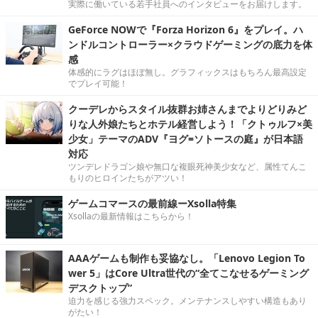
実際に働いている若手社員へのインタビューをお届けします。
GeForce NOWで『Forza Horizon 6』をプレイ。ハ
ンドルコントローラー×クラウドゲーミングの底力を体
感
体感的にラグはほぼ無し。グラフィックスはもちろん最高設定
でプレイ可能！
クーデレからスタイル抜群お姉さんまでよりどりみど
りな人外娘たちとホテル経営しよう！「クトゥルフ×美
少女」テーマのADV『ヨグ=ソトースの庭』が日本語
対応
ツンデレドラゴン娘や無口な複眼死神美少女など、属性てんこ
もりのヒロインたちがアツい！
ゲームコマースの最前線ーXsolla特集
Xsollaの最新情報はこちらから！
AAAゲームも制作も妥協なし。「Lenovo Legion To
wer 5」はCore Ultra世代の“全てこなせるゲーミング
デスクトップ”
迫力を感じる強力スペック。メンテナンスしやすい構造もあり
がたい！