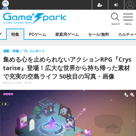
search
menu
グ
特集
PCゲーム
家庭用ゲーム
セール/無料
カルチャ
連載・特集
プレイレポート
集める心を止められないアクションRPG『Crys
tarise』登場！広大な世界から持ち帰った素材
で充実の空島ライフ 50枚目の写真・画像
2023.5.7 Sun 19:00