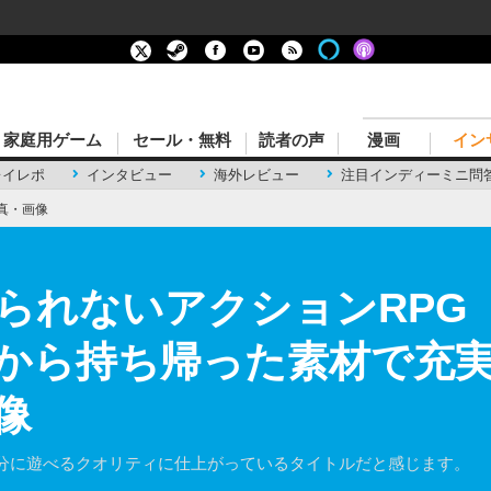
家庭用ゲーム
セール・無料
読者の声
漫画
イン
レイレポ
インタビュー
海外レビュー
注目インディーミニ問
真・画像
れないアクションRPG『Cry
から持ち帰った素材で充実
像
分に遊べるクオリティに仕上がっているタイトルだと感じます。