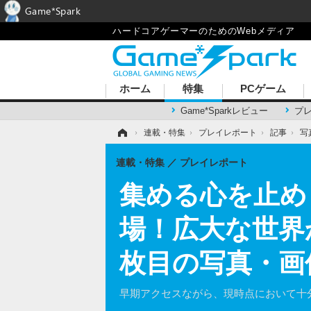
Game*Spark
ハードコアゲーマーのためのWebメディア
ホーム
特集
PCゲーム
Game*Sparkレビュー
プ
ホーム
›
連載・特集
›
プレイレポート
›
記事
›
写
連載・特集
プレイレポート
集める心を止めら
場！広大な世界
枚目の写真・画
早期アクセスながら、現時点において十