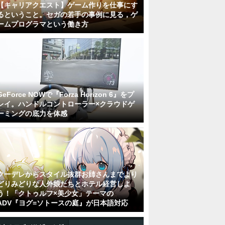
【キャリアクエスト】ゲーム作りを仕事にす
るということ。セガの若手の事例に見る，ゲ
ームプログラマという働き方
GeForce NOWで『Forza Horizon 6』をプ
レイ。ハンドルコントローラー×クラウドゲ
ーミングの底力を体感
クーデレからスタイル抜群お姉さんまでより
どりみどりな人外娘たちとホテル経営しよ
う！「クトゥルフ×美少女」テーマの
ADV『ヨグ=ソトースの庭』が日本語対応