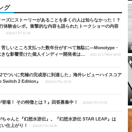
ング
リーズにストーリーがあることを多くの人は知らなかった！？
先行体験会レポ。衝撃的な内容も語られたトークショーの内容
】
2026.8.7 Fri 12:30
苦しいところ支払った数年分がすべて無駄に―Monotype・
大きな影響受けた個人インディー開発者は…
2025.12.17 Wed 18:00
チ2でついに究極の完成形に到達した」海外レビューハイスコア
witch 2 Edition』
2026.8.6 Thu 19:45
が登場！ その特徴とは？』回答募集中！
2026.8.7 Fri 17:05
ちゃんと『幻想水滸伝』。『幻想水滸伝 STAR LEAP』は
ない仕上がり！
2026.8.7 Fri 18:00