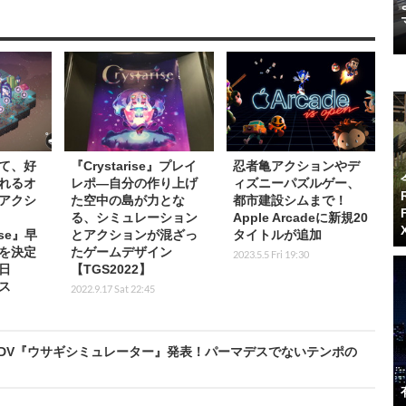
て、好
『Crystarise』プレイ
忍者亀アクションやデ
れるオ
レポ―自分の作り上げ
ィズニーパズルゲー、
アクシ
た空中の島が力とな
都市建設シムまで！
る、シミュレーション
Apple Arcadeに新規20
ise』早
とアクションが混ざっ
タイトルが追加
を決定
たゲームデザイン
2023.5.5 Fri 19:30
8日
【TGS2022】
ース
2022.9.17 Sat 22:45
DV『ウサギシミュレーター』発表！パーマデスでないテンポの