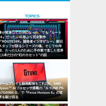
TOPICS
車が変形してロボになった、でも『ルート
16』だった―41年ぶり完全新作
『ROUTE16R』開発者インタビュー。新旧
スタッフが語るシリーズの魂。そして41年
前、たった1人のために手作業で直した世界
に1本だけの“幻のカセット”の話
ゲームプレイも録画配信もこれ1台。AMD
Ryzen™ AIプロセッサ搭載の「G TUNE P5-
A7G60BK-D」で『Forza Horizon 6』の世
界を駆け回る