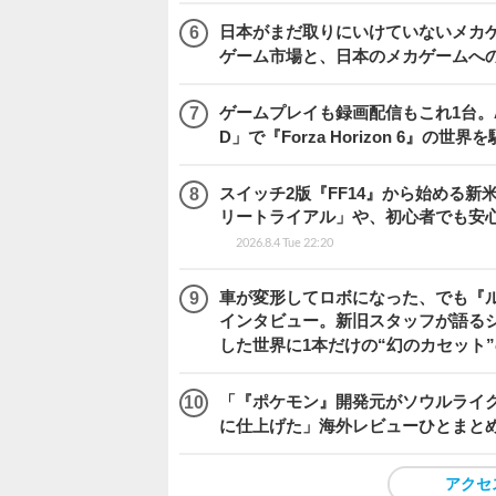
日本がまだ取りにいけていないメカゲー
ゲーム市場と、日本のメカゲームへ
ゲームプレイも録画配信もこれ1台。AMD 
D」で『Forza Horizon 6』の世界
スイッチ2版『FF14』から始める新
リートライアル」や、初心者でも安
2026.8.4 Tue 22:20
車が変形してロボになった、でも『ルー
インタビュー。新旧スタッフが語るシ
した世界に1本だけの“幻のカセット
「『ポケモン』開発元がソウルライク
に仕上げた」海外レビューひとまとめ『Beast
アクセ