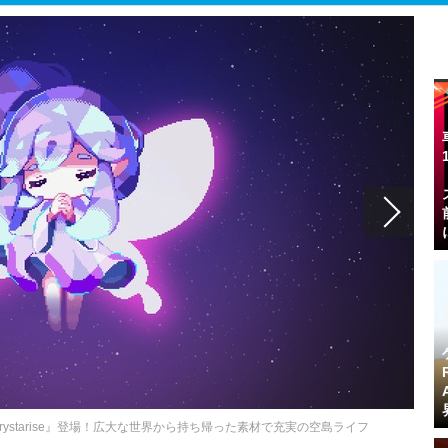
ystarise』登場！広大な世界から持ち帰った素材で充実の空島ライフ