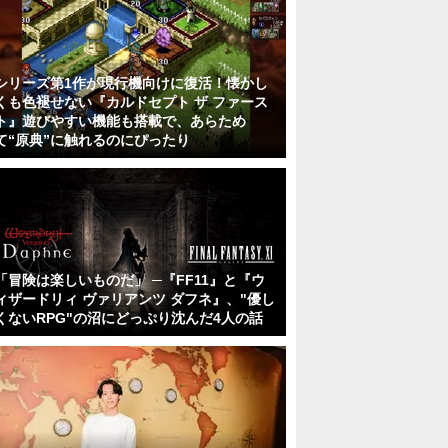
シリーズ第1作が現行機向けに復活！懐かし
くも色褪せない『カルドセプト ザ ファース
ト』遊びやすい機能も搭載で、あらため
て“原典”に触れるのにぴったり
「冒険は楽しいものだ」 ─『FF11』と『ウ
ィザードリィ ヴァリアンツ ダフネ』、"優し
くないRPG"の沼にどっぷり沈んだ4人の話