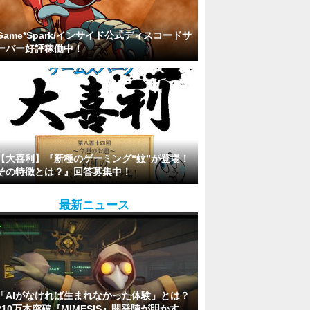
Game*Spark/インサイド公式ディスコードサ
ーバー好評稼働中！
【大喜利】『新種のゲーミング“蚊”が登場！
その特徴とは？』回答募集中！
最新ニュース
「AIがなければ生まれなかった体験」とは？
210万本突破『MIMESIS』開発陣が明かす、