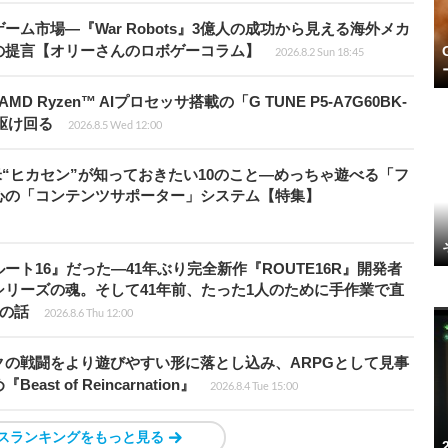
ム市場―『War Robots』3億人の成功から見える海外メカ
の提言【オリーさんのロボゲーコラム】
2026.8.2 Sun 18:45
Ryzen™ AIプロセッサ搭載の「G TUNE P5-A7G60BK-
を駆け回る
2026.8.5 Wed 12:00
米“ヒカセン”が知っておきたい10のこと―めっちゃ遊べる「フ
心の「コンテンツサポーター」システム【特集】
ト16』だった―41年ぶり完全新作『ROUTE16R』開発者
リーズの魂。そして41年前、たった1人のために手作業で直
”の話
2026.8.6 Thu 12:00
の戦闘をより遊びやすい形に落とし込み、ARPGとして見事
 of Reincarnation』
2026.8.4 Tue 15:00
スランキングをもっと見る