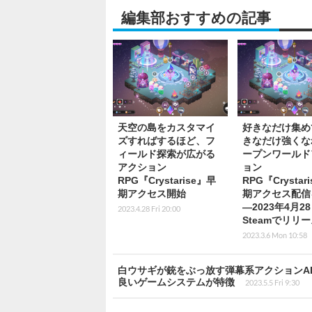
編集部おすすめの記事
天空の島をカスタマイ
好きなだけ集め
ズすればするほど、フ
きなだけ強くな
ィールド探索が広がる
ープンワールド
アクション
ョン
RPG『Crystarise』早
RPG『Crystar
期アクセス開始
期アクセス配信
―2023年4月2
2023.4.28 Fri 20:00
Steamでリリ
2023.3.6 Mon 10:58
白ウサギが銃をぶっ放す弾幕系アクションA
良いゲームシステムが特徴
2023.5.5 Fri 9:30