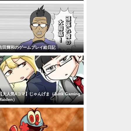
吉田輝和のゲームプレイ絵日記
【大人気4コマ】じゃんげま（Junk Gaming
Maiden）