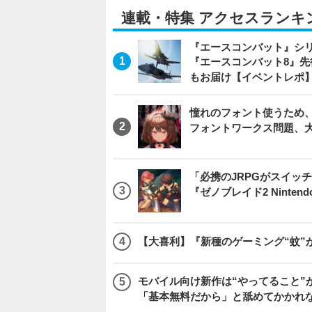
連載・特集 アクセスランキ
『エースコンバット』シ
『エースコンバット8』
もお届け【イベントレポ
憧れのフォント使うため、
フォントワークス問題、
「必携のJRPGがスイッ
『ゼノブレイド2 Nintendo S
【大喜利】『新種のゲーミング“蚊”
モバイル向け新作は“やってること”が
「基本無料だから」と舐めてかかれ