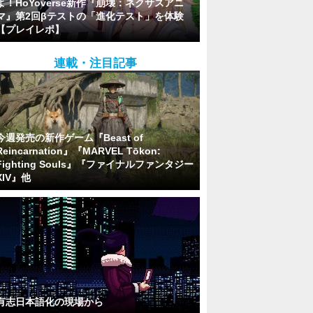
よ！HoYoverse新作『崩壊：ネクサスアニ
マ』第2回βテストの「進化テスト」を体験
【プレイレポ】
連載・注目記事
今週発売の新作ゲーム『Beast of
Reincarnation』『MARVEL Tōkon:
Fighting Souls』『ファイナルファンタジー
XIV』他
有志日本語化の現場から