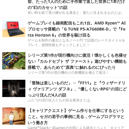
前、たった1人のために手作業で直した世界に1本だけ
の“幻のカセット”の話
長い時を経て受け継がれる過去と、新たに生まれるものとは。
ゲームプレイも録画配信もこれ1台。AMD Ryzen™ AI
プロセッサ搭載の「G TUNE P5-A7G60BK-D」で『Fo
rza Horizon 6』の世界を駆け回る
ゲーム＆制作の拠点となるノートPCで話題のレースタイトルを
プレイ。放熱性能もチェックしました！
シリーズ第1作が現行機向けに復活！懐かしくも色褪せ
ない『カルドセプト ザ ファースト』遊びやすい機能も
搭載で、あらためて“原典”に触れるのにぴったり
シリーズ第1作が現行機向けの新機能を備えて復活！
「冒険は楽しいものだ」 ─『FF11』と『ウィザードリ
ィ ヴァリアンツ ダフネ』、"優しくないRPG"の沼にど
っぷり沈んだ4人の話
ふたつの沼の住人たちが語る奥深さとは。
【キャリアクエスト】ゲーム作りを仕事にするという
こと。セガの若手の事例に見る，ゲームプログラマと
いう働き方
Game*Sparkと4Gamerの合同による就活イベント「キャリア