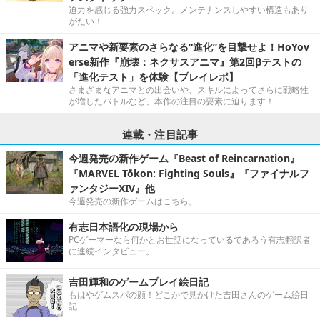
迫力を感じる強力スペック。メンテナンスしやすい構造もあり
がたい！
アニマや新要素のさらなる“進化”を目撃せよ！HoYov
erse新作『崩壊：ネクサスアニマ』第2回βテストの
「進化テスト」を体験【プレイレポ】
さまざまなアニマとの出会いや、スキルによってさらに戦略性
が増したバトルなど、本作の注目の要素に迫ります！
連載・注目記事
今週発売の新作ゲーム『Beast of Reincarnation』
『MARVEL Tōkon: Fighting Souls』『ファイナルフ
ァンタジーXIV』他
今週発売の新作ゲームはこちら。
有志日本語化の現場から
PCゲーマーなら何かとお世話になっているであろう有志翻訳者
に連続インタビュー。
吉田輝和のゲームプレイ絵日記
もはやゲムスパの顔！どこかで見かけた吉田さんのゲーム絵日
記