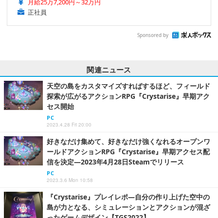
月給25万7,200円～32万円
正社員
Sponsored by
関連ニュース
天空の島をカスタマイズすればするほど、フィールド
探索が広がるアクションRPG『Crystarise』早期アク
セス開始
PC
2023.4.28 Fri 20:00
好きなだけ集めて、好きなだけ強くなれるオープンワ
ールドアクションRPG『Crystarise』早期アクセス配
信を決定―2023年4月28日Steamでリリース
PC
2023.3.6 Mon 10:58
『Crystarise』プレイレポ―自分の作り上げた空中の
島が力となる、シミュレーションとアクションが混ざ
ったゲームデザイン【TGS2022】