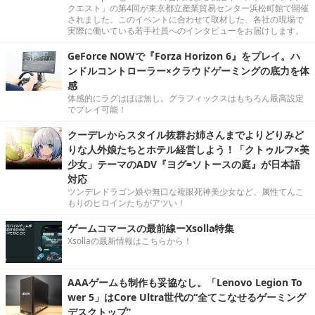
クエスト」の第4回が東京都立産業貿易センター浜松町館で開催
されました。このイベントに合わせて取材した、各社の現場で
実際に働いている若手社員へのインタビューをお届けします。
GeForce NOWで『Forza Horizon 6』をプレイ。ハ
ンドルコントローラー×クラウドゲーミングの底力を体
感
体感的にラグはほぼ無し。グラフィックスはもちろん最高設定
でプレイ可能！
クーデレからスタイル抜群お姉さんまでよりどりみど
りな人外娘たちとホテル経営しよう！「クトゥルフ×美
少女」テーマのADV『ヨグ=ソトースの庭』が日本語
対応
ツンデレドラゴン娘や無口な複眼死神美少女など、属性てんこ
もりのヒロインたちがアツい！
ゲームコマースの最前線ーXsolla特集
Xsollaの最新情報はこちらから！
AAAゲームも制作も妥協なし。「Lenovo Legion To
wer 5」はCore Ultra世代の“全てこなせるゲーミング
デスクトップ”