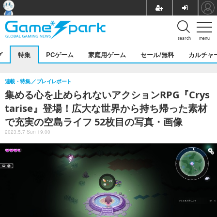
search
menu
グ
特集
PCゲーム
家庭用ゲーム
セール/無料
カルチャ
連載・特集
プレイレポート
集める心を止められないアクションRPG『Crys
tarise』登場！広大な世界から持ち帰った素材
で充実の空島ライフ 52枚目の写真・画像
2023.5.7 Sun 19:00