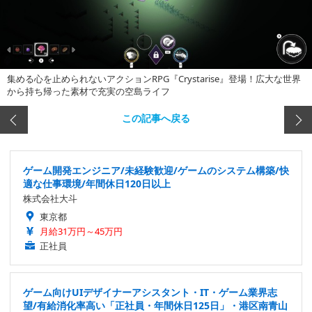
集める心を止められないアクションRPG『Crystarise』登場！広大な世界
から持ち帰った素材で充実の空島ライフ
この記事へ戻る
ゲーム開発エンジニア/未経験歓迎/ゲームのシステム構築/快
適な仕事環境/年間休日120日以上
株式会社大斗
東京都
月給31万円～45万円
正社員
ゲーム向けUIデザイナーアシスタント・IT・ゲーム業界志
望/有給消化率高い「正社員・年間休日125日」・港区南青山