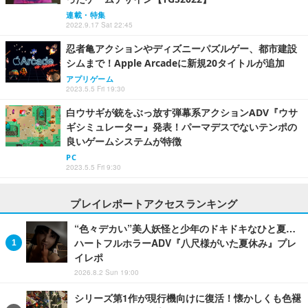
連載・特集
2022.9.17 Sat 22:45
忍者亀アクションやディズニーパズルゲー、都市建設
シムまで！Apple Arcadeに新規20タイトルが追加
アプリゲーム
2023.5.5 Fri 19:30
白ウサギが銃をぶっ放す弾幕系アクションADV『ウサ
ギシミュレーター』発表！パーマデスでないテンポの
良いゲームシステムが特徴
PC
2023.5.5 Fri 9:30
プレイレポートアクセスランキング
“色々デカい”美人妖怪と少年のドキドキなひと夏…
ハートフルホラーADV『八尺様がいた夏休み』プレ
イレポ
2026.8.2 Sun 19:00
シリーズ第1作が現行機向けに復活！懐かしくも色褪