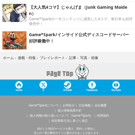
【大人気4コマ】じゃんげま（Junk Gaming Maide
n）
Game*Sparkの一大コンテンツに成長した4コマ。単行本も好評
発売中！
Game*Spark/インサイド公式ディスコードサーバー
好評稼働中！
写真・画像
ホーム
›
連載・特集
›
プレイレポート
›
記事
›
Home
X
STEAM
Facebook
YouTube
Game*Sparkについて
お問合せ
広告掲載
会社概要
個人情報保護方針
個人情報の取り扱いについて（Game*Spark）
利用規約
特定商取引法に基づく表記
紹介した商品/サービスを購入、契約した場合に、
売上の一部が弊社サイトに還元されることがあります。