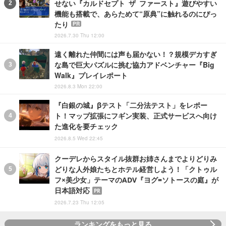
せない『カルドセプト ザ ファースト』遊びやすい
機能も搭載で、あらためて“原典”に触れるのにぴっ
たり
PR
2026.7.30 Thu 12:00
遠く離れた仲間には声も届かない！？規模デカすぎ
な島で巨大パズルに挑む協力アドベンチャー『Big
Walk』プレイレポート
2026.8.3 Mon 22:00
『白銀の城』βテスト「二分法テスト」をレポー
ト！マップ拡張にフギン実装、正式サービスへ向け
た進化を要チェック
2026.8.5 Wed 22:45
クーデレからスタイル抜群お姉さんまでよりどりみ
どりな人外娘たちとホテル経営しよう！「クトゥル
フ×美少女」テーマのADV『ヨグ=ソトースの庭』が
日本語対応
PR
2026.7.23 Thu 12:05
ランキングをもっと見る