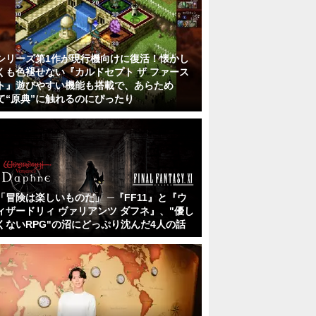
シリーズ第1作が現行機向けに復活！懐かし
くも色褪せない『カルドセプト ザ ファース
ト』遊びやすい機能も搭載で、あらため
て“原典”に触れるのにぴったり
「冒険は楽しいものだ」 ─『FF11』と『ウ
ィザードリィ ヴァリアンツ ダフネ』、"優し
くないRPG"の沼にどっぷり沈んだ4人の話