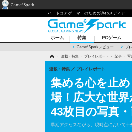
Game*Spark
ハードコアゲーマーのためのWebメディア
ホーム
特集
PCゲーム
Game*Sparkレビュー
プ
ホーム
›
連載・特集
›
プレイレポート
›
記事
›
写
連載・特集
プレイレポート
集める心を止めら
場！広大な世界
43枚目の写真
早期アクセスながら、現時点において十