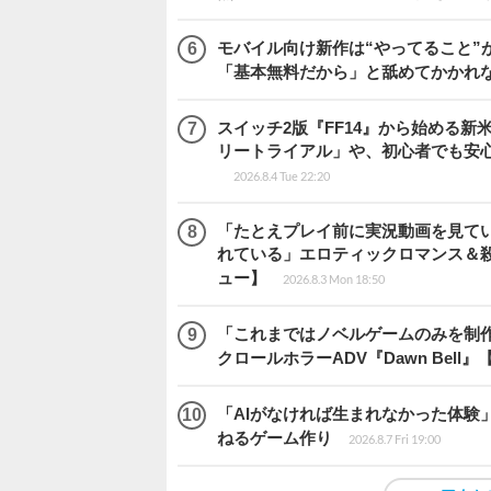
モバイル向け新作は“やってること”が
「基本無料だから」と舐めてかかれ
スイッチ2版『FF14』から始める新
リートライアル」や、初心者でも安
2026.8.4 Tue 22:20
「たとえプレイ前に実況動画を見て
れている」エロティックロマンス＆殺人ミ
ュー】
2026.8.3 Mon 18:50
「これまではノベルゲームのみを制
クロールホラーADV『Dawn Bel
「AIがなければ生まれなかった体験」
ねるゲーム作り
2026.8.7 Fri 19:00