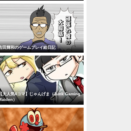
吉田輝和のゲームプレイ絵日記
【大人気4コマ】じゃんげま（Junk Gaming
Maiden）