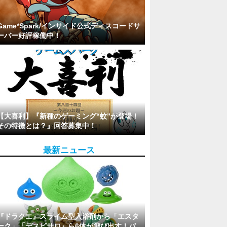
Game*Spark/インサイド公式ディスコードサ
ーバー好評稼働中！
【大喜利】『新種のゲーミング“蚊”が登場！
その特徴とは？』回答募集中！
最新ニュース
『ドラクエ』スライム型入浴剤から「エスタ
ーク」「デスピサロ」ら6体が飛び出す！バ