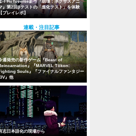
よ！HoYoverse新作『崩壊：ネクサスアニ
マ』第2回βテストの「進化テスト」を体験
【プレイレポ】
連載・注目記事
今週発売の新作ゲーム『Beast of
Reincarnation』『MARVEL Tōkon:
Fighting Souls』『ファイナルファンタジー
XIV』他
有志日本語化の現場から