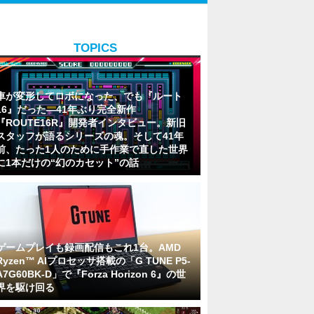
TOPICS
車が変形してロボになった、でも『ルート
16』だった―41年ぶり完全新作
『ROUTE16R』開発者インタビュー。新旧
スタッフが語るシリーズの魂。そして41年
前、たった1人のために手作業で直した世界
に1本だけの“幻のカセット”の話
ゲームプレイも録画配信もこれ1台。AMD
Ryzen™ AIプロセッサ搭載の「G TUNE P5-
A7G60BK-D」で『Forza Horizon 6』の世
界を駆け回る