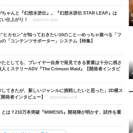
ちゃんと『幻想水滸伝』。『幻想水滸伝 STAR LEAP』は
ない仕上がり！
2026.8.7 Fri 18:00
米“ヒカセン”が知っておきたい10のこと―めっちゃ遊べる「フ
心の「コンテンツサポーター」システム【特集】
いたとしても、プレイヤー自身で発見できる要素は十分に残さ
ステリーADV『The Crimson Maid』【開発者インタビ
作してきたが、新しいジャンルに挑戦したいと思った」2D横ス
l』【開発者インタビュー】
2026.8.3 Mon 17:30
とは？210万本突破『MIMESIS』開発陣が明かす、試作を重