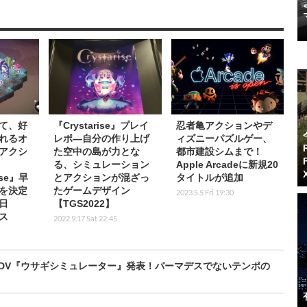
て、好
『Crystarise』プレイ
忍者亀アクションやデ
れるオ
レポ―自分の作り上げ
ィズニーパズルゲー、
アクシ
た空中の島が力とな
都市建設シムまで！
る、シミュレーション
Apple Arcadeに新規20
ise』早
とアクションが混ざっ
タイトルが追加
を決定
たゲームデザイン
2023.5.5 Fri 19:30
8日
【TGS2022】
ース
2022.9.17 Sat 22:45
DV『ウサギシミュレーター』発表！パーマデスでないテンポの