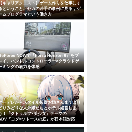
【キャリアクエスト】ゲーム作りを仕事にす
るということ。セガの若手の事例に見る，ゲ
ームプログラマという働き方
GeForce NOWで『Forza Horizon 6』をプ
レイ。ハンドルコントローラー×クラウドゲ
ーミングの底力を体感
クーデレからスタイル抜群お姉さんまでより
どりみどりな人外娘たちとホテル経営しよ
う！「クトゥルフ×美少女」テーマの
ADV『ヨグ=ソトースの庭』が日本語対応