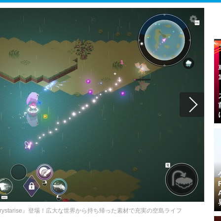
ystarise』登場！広大な世界から持ち帰った素材で充実の空島ライフ