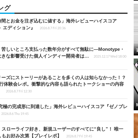
ング
時間とお金を注ぎ込むに値する」海外レビューハイスコア
ート エディション』
2026.8.7 Fri 20:36
苦しいところ支払った数年分がすべて無駄に―Monotype・
大きな影響受けた個人インディー開発者は…
2025.12.17 Wed 18:00
リーズにストーリーがあることを多くの人は知らなかった！？
先行体験会レポ。衝撃的な内容も語られたトークショーの内容
】
2026.8.7 Fri 12:30
に究極の完成形に到達した」海外レビューハイスコア『ゼノブレ
2026.8.6 Thu 19:45
スローライフ好き、新規ユーザーのすべてに“良し”！ 唯一
しもお好み次第【プレイレポ】
2026.8.7 Fri 19:45