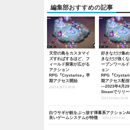
編集部おすすめの記事
天空の島をカスタマイ
好きなだけ集め
ズすればするほど、フ
きなだけ強くな
ィールド探索が広がる
ープンワールド
アクション
ョン
RPG『Crystarise』早
RPG『Crystar
期アクセス開始
期アクセス配信
―2023年4月2
2023.4.28 Fri 20:00
Steamでリリ
2023.3.6 Mon 10:58
白ウサギが銃をぶっ放す弾幕系アクションA
良いゲームシステムが特徴
2023.5.5 Fri 9:30