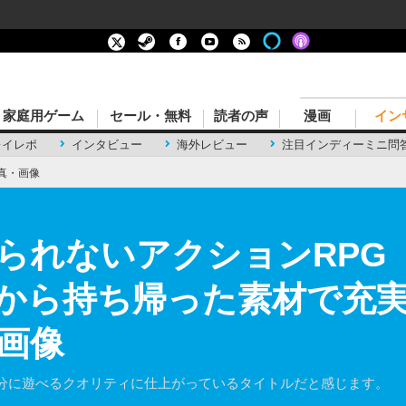
家庭用ゲーム
セール・無料
読者の声
漫画
イン
レイレポ
インタビュー
海外レビュー
注目インディーミニ問
真・画像
れないアクションRPG『Cry
から持ち帰った素材で充
・画像
分に遊べるクオリティに仕上がっているタイトルだと感じます。