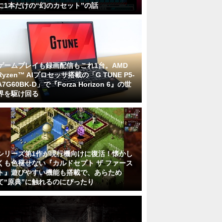
に1本だけの“幻のカセット”の話
ゲームプレイも録画配信もこれ1台。AMD
Ryzen™ AIプロセッサ搭載の「G TUNE P5-
A7G60BK-D」で『Forza Horizon 6』の世
界を駆け回る
シリーズ第1作が現行機向けに復活！懐かし
くも色褪せない『カルドセプト ザ ファース
ト』遊びやすい機能も搭載で、あらため
て“原典”に触れるのにぴったり