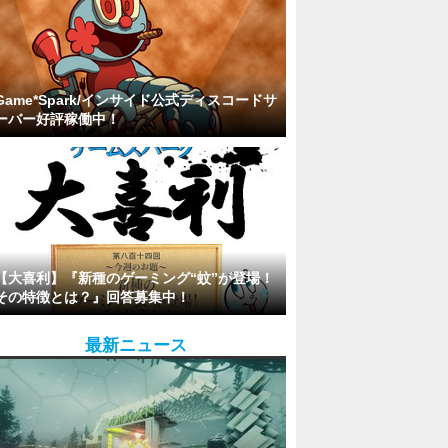
Game*Spark/インサイド公式ディスコードサ
ーバー好評稼働中！
【大喜利】『新種のゲーミング“蚊”が登場！
その特徴とは？』回答募集中！
最新ニュース