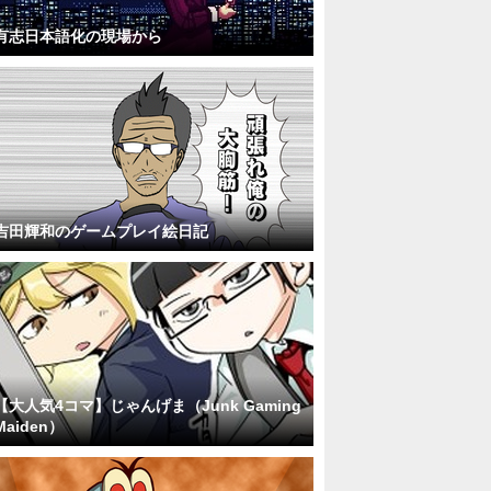
有志日本語化の現場から
吉田輝和のゲームプレイ絵日記
【大人気4コマ】じゃんげま（Junk Gaming
Maiden）