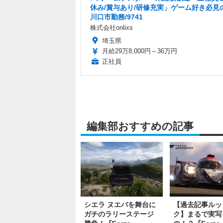
休み/賞与あり/研修充実」ゲーム好き必見
川口市勤務/9741
株式会社onlixs
埼玉県
月給29万8,000円～36万円
正社員
編集部おすすめの記事
シエラ ヌエバを舞台に
【過去記事ルッ
ガチのラリーステージ
ク】まるで実写