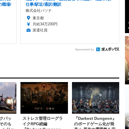
の職場/
仕事/駅近/通訳/翻訳
株式会社パソナ
東京都
月給34万200円
派遣社員
Sponsored by
クバッ
ストレス管理ローグラ
『Darkest Dungeon』
そのも
イクRPG続編
のボードゲーム化が発