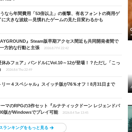
で使うなら年間費用「53倍以上」の衝撃、有名フォントの商用ゲ
了に大きな波紋―見慣れたゲームの見た目変わるかも
PLAYGROUND』Steam版早期アクセス間近も共同開発者間で
除き一方的な行動と主張
2026.8.7 Fri 22:42
ト夏休みフェア」バンドルにVol.10～12が登場！？ただし「こっ
ョ
2026.8.6 Thu 22:49
クトリー４スペシャル』スイッチ版が76％オフ！8月31日まで
険がテーマのRPGの3作セット『ルナティックドーン レジェンドパ
00版がWindowsでプレイ可能
2026.8.4 Tue 13:45
スランキングをもっと見る