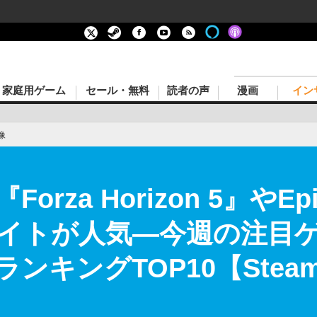
家庭用ゲーム
セール・無料
読者の声
漫画
イン
像
orza Horizon 5』や
イトが人気―今週の注目
ランキングTOP10【Stea