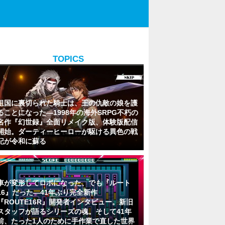
TOPICS
祖国に裏切られた騎士は、王の仇敵の娘を護
ることになった―1998年の海外SRPG不朽の
名作『幻世録』全面リメイク版、体験版配信
開始。ダーティーヒーローが駆ける異色の戦
記が令和に蘇る
車が変形してロボになった、でも『ルート
16』だった―41年ぶり完全新作
『ROUTE16R』開発者インタビュー。新旧
スタッフが語るシリーズの魂。そして41年
前、たった1人のために手作業で直した世界