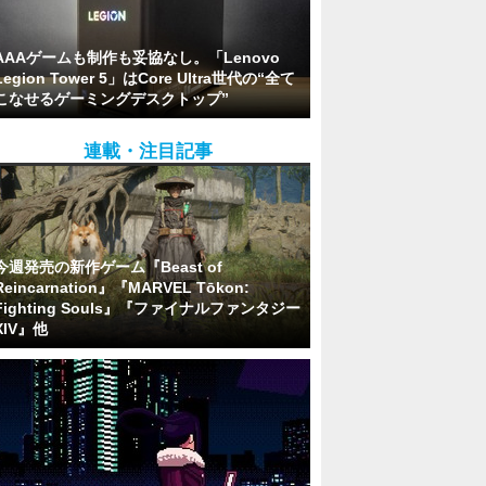
AAAゲームも制作も妥協なし。「Lenovo
Legion Tower 5」はCore Ultra世代の“全て
こなせるゲーミングデスクトップ”
連載・注目記事
今週発売の新作ゲーム『Beast of
Reincarnation』『MARVEL Tōkon:
Fighting Souls』『ファイナルファンタジー
XIV』他