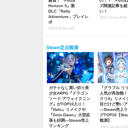
勝負！『Forza
の！？『Forz
Horizon 5』新
ズ関連記事を総
DLC「Rally
い！
Adventure」プレイレ
2023.1.29 Sun 20:00
ポ
2023.3.30 Thu 3:00
Steam定点観測
ガチャなし買い切り美
『グラブル リ
少女ARPG『ドラゴン
人気が再加熱！
ソード:アウェイクニン
クリ4』リメイ
グ』がTOP10入り！
目だけど勢いア
『Halo』リメイクや
―Steam売上
『Grim Dawn』大型拡
グTOP10【St
張も好調―Steam売上
観測】
ランキング
2026.7.26 Sun 12:30