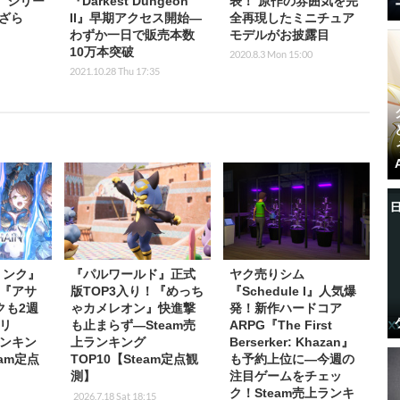
a』シリー
『Darkest Dungeon
表！ 原作の雰囲気を完
ざら
II』早期アクセス開始―
全再現したミニチュア
わずか一日で販売本数
モデルがお披露目
10万本突破
2020.8.3 Mon 15:00
2021.10.28 Thu 17:35
リンク』
『パルワールド』正式
ヤク売りシム
『アサ
版TOP3入り！『めっち
『Schedule I』人気爆
クも2週
ゃカメレオン』快進撃
発！新作ハードコア
リ
も止まらず―Steam売
ARPG『The First
ランキン
上ランキング
Berserker: Khazan』
eam定点
TOP10【Steam定点観
も予約上位に―今週の
測】
注目ゲームをチェッ
ク！Steam売上ランキ
2026.7.18 Sat 18:15