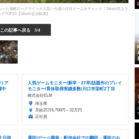
c独占が終わった過酷ローグライトが人気―今週の注目ゲームをチェック！Steam売上ラ
グTOP10【Steam定点観測】
この記事へ戻る
3/4
リア
人気ゲームモニター/新卒・27卒/話題作のプレイ
躍中
モニター/育休取得実績多数/川口市栄町2丁目
株式会社ELM
埼玉県
月給25万6,700円～32万円
正社員
土日祝
通訳/ゲーム開発・配信会社での翻訳・通訳のお