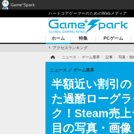
Game*Spark
ハードコアゲーマーのためのWebメディア
ホーム
特集
PCゲーム
アクセスランキング
ホーム
›
ニュース
›
ゲーム業界
›
記事
›
写真・画
ニュース
ゲーム業界
半額近い割引の『F
た過酷ローグラ
ク！Steam売上
目の写真・画像