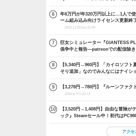
年6万円が年320万円以上に…1人
ーム組み込み向けライセンス更新終
2025.11.30 Sun 22:49
巨女シミュレーター『GIANTESS 
係争中と報告―patreonでの配信
【5,340円→960円】「カイロソフ
そり追加」なのでみんなにはナイシ
【3,278円→780円】『ルーンファ
2026.8.7 Fri 20:15
【3,520円→1,408円】自由な冒
ック』Steamセール中！初代はPC98
アクセ