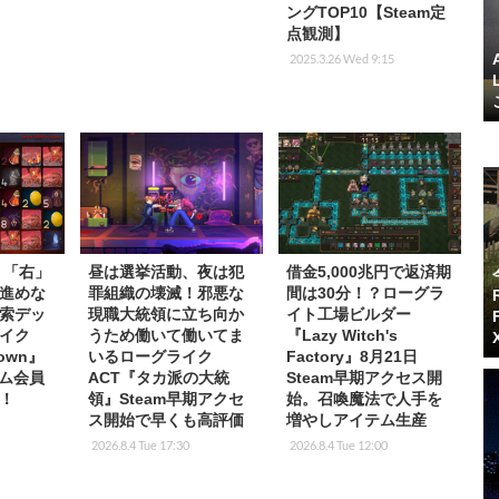
ングTOP10【Steam定
点観測】
2025.3.26 Wed 9:15
】「右」
昼は選挙活動、夜は犯
借金5,000兆円で返済期
進めな
罪組織の壊滅！邪悪な
間は30分！？ローグラ
索デッ
現職大統領に立ち向か
イト工場ビルダー
イク
うため働いて働いてま
『Lazy Witch's
Down』
いるローグライク
Factory』8月21日
イム会員
ACT『タカ派の大統
Steam早期アクセス開
！
領』Steam早期アクセ
始。召喚魔法で人手を
ス開始で早くも高評価
増やしアイテム生産
2026.8.4 Tue 17:30
2026.8.4 Tue 12:00