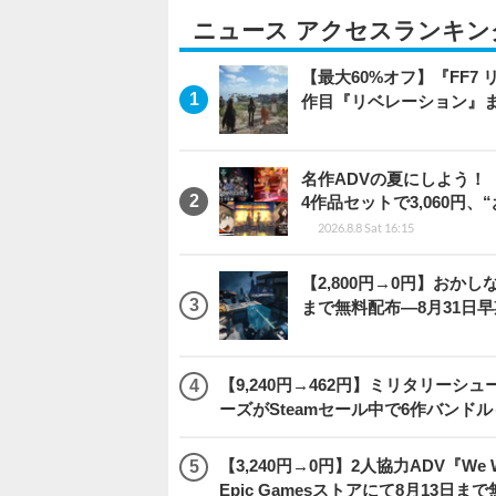
ニュース アクセスランキン
【最大60%オフ】『FF7 
作目『リベレーション』
名作ADVの夏にしよう！
4作品セットで3,060円、
2026.8.8 Sat 16:15
【2,800円→0円】おかしな
まで無料配布―8月31日
【9,240円→462円】ミリタリー
ーズがSteamセール中で6作バンド
【3,240円→0円】2人協力ADV『We We
Epic Gamesストアにて8月13日ま