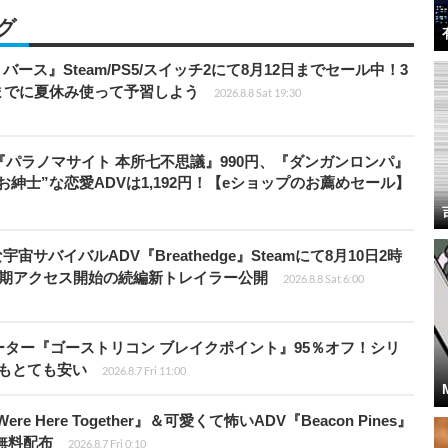
グ
リバース』Steam/PS5/スイッチ2にて8月12日までセール中！3
までに夏休み使って予習しよう
2026.8.8 Sat 19:30
『パラノマサイト 本所七不思議』990円、『ダンガンロンパ』
“お紳士”な恋愛ADVは1,192円！【eショップのお薦めセール】
宇宙サバイバルADV『Breathedge』Steamにて8月10日2時
早期アクセス開始の続編新トレイラー公開
2026.8.8 Sat 6:00
シューター『ゴーストリコン ブレイクポイント』95％オフ！シリ
ルもとても安い
2026.8.7 Fri 11:00
re Here Together』＆可愛くて怖いADV『Beacon Pines』
で無料配布
2026.8.7 Fri 0:10