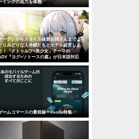
ーミングの底力を体感
クーデレからスタイル抜群お姉さんまでより
どりみどりな人外娘たちとホテル経営しよ
う！「クトゥルフ×美少女」テーマの
ADV『ヨグ=ソトースの庭』が日本語対応
ゲームコマースの最前線ーXsolla特集