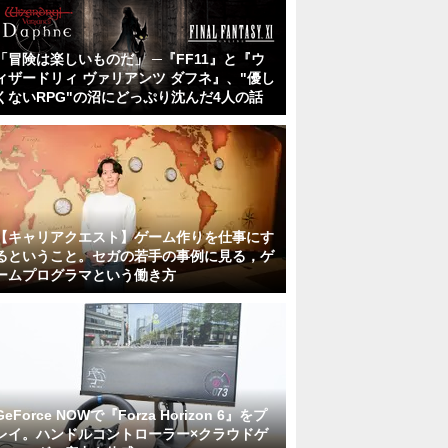
「冒険は楽しいものだ」 ─『FF11』と『ウ
ィザードリィ ヴァリアンツ ダフネ』、"優し
くないRPG"の沼にどっぷり沈んだ4人の話
【キャリアクエスト】ゲーム作りを仕事にす
るということ。セガの若手の事例に見る，ゲ
ームプログラマという働き方
GeForce NOWで『Forza Horizon 6』をプ
レイ。ハンドルコントローラー×クラウドゲ