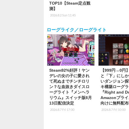
TOP10【Steam定点観
測】
2026.8.2 Sun 11:45
ローグライク／ローグライト
Steam92%好評！ヤン
【999円→0円
デレの女の子に愛され
と「下」にしか
て死ぬまでチンチロリ
いダンジョン探
ン？な血抜きダイスロ
キ構築ローグラ
ーグライト『メンヘラ
『Right and 
リウム』スイッチ版8月
Amazonプラ
13日配信決定
向けに無料配布
2026.8.7 Fri 17:00
2026.8.7 Fri 10:00