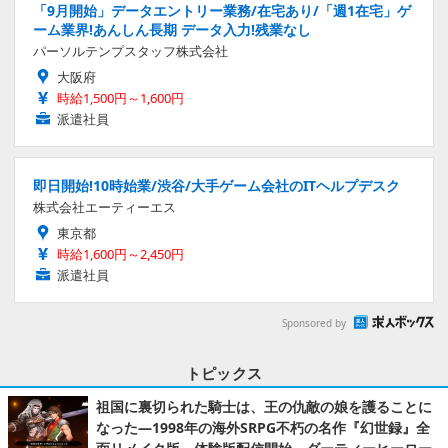
「9月開始」データエントリー業務/在宅あり/「週1在宅」ゲ
ーム業界!あんしん長期 データ入力!残業なし
パーソルテンプスタッフ株式会社
大阪府
時給1,500円～1,600円
派遣社員
即日開始!10時始業/渋谷/大手ゲーム会社のITヘルプデスク
株式会社エーティーエス
東京都
時給1,600円～2,450円
派遣社員
Sponsored by
トピックス
祖国に裏切られた騎士は、王の仇敵の娘を護ることに
なった―1998年の海外SRPG不朽の名作『幻世録』全