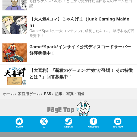
もはやゲムスパの顔！どこかで見かけた吉田さんのゲーム絵日
記
【大人気4コマ】じゃんげま（Junk Gaming Maide
n）
Game*Sparkの一大コンテンツに成長した4コマ。単行本も好評
発売中！
Game*Spark/インサイド公式ディスコードサーバー
好評稼働中！
【大喜利】『新種のゲーミング“蚊”が登場！ その特徴
とは？』回答募集中！
写真・画像
ホーム
›
家庭用ゲーム
›
PS5
›
記事
›
Home
X
STEAM
Facebook
YouTube