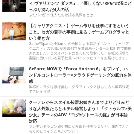
ィ ヴァリアンツ ダフネ』、"優しくないRPG"の沼にど
っぷり沈んだ4人の話
ふたつの沼の住人たちが語る奥深さとは。
【キャリアクエスト】ゲーム作りを仕事にするという
こと。セガの若手の事例に見る，ゲームプログラマと
いう働き方
Game*Sparkと4Gamerの合同による就活イベント「キャリア
クエスト」の第4回が東京都立産業貿易センター浜松町館で開催
されました。このイベントに合わせて取材した、各社の現場で
実際に働いている若手社員へのインタビューをお届けします。
GeForce NOWで『Forza Horizon 6』をプレイ。ハ
ンドルコントローラー×クラウドゲーミングの底力を体
感
体感的にラグはほぼ無し。グラフィックスはもちろん最高設定
でプレイ可能！
クーデレからスタイル抜群お姉さんまでよりどりみど
りな人外娘たちとホテル経営しよう！「クトゥルフ×美
少女」テーマのADV『ヨグ=ソトースの庭』が日本語
対応
ツンデレドラゴン娘や無口な複眼死神美少女など、属性てんこ
もりのヒロインたちがアツい！