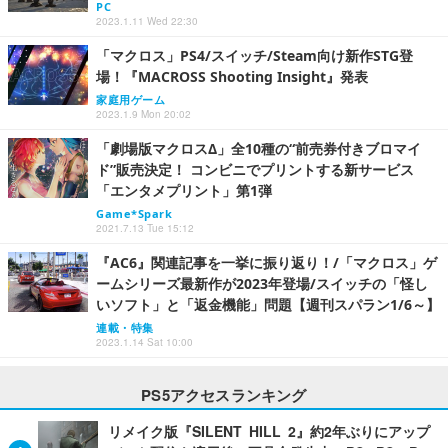
PC
2023.1.11 Wed 22:30
「マクロス」PS4/スイッチ/Steam向け新作STG登
場！『MACROSS Shooting Insight』発表
家庭用ゲーム
2023.1.9 Mon 20:02
「劇場版マクロスΔ」全10種の“前売券付きブロマイ
ド”販売決定！ コンビニでプリントする新サービス
「エンタメプリント」第1弾
Game*Spark
2021.7.13 Tue 15:12
『AC6』関連記事を一挙に振り返り！/「マクロス」ゲ
ームシリーズ最新作が2023年登場/スイッチの「怪し
いソフト」と「返金機能」問題【週刊スパラン1/6～】
連載・特集
2023.1.14 Sat 10:00
PS5アクセスランキング
リメイク版『SILENT HILL 2』約2年ぶりにアップ