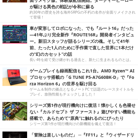
面リメイク版、体験版配信開始。ダーティーヒーロー
が駆ける異色の戦記が令和に蘇る
約30年の歴史を誇る海外SRPGの不朽の名作が全面リメイクされ
て登場！
車が変形してロボになった、でも『ルート16』だった
―41年ぶり完全新作『ROUTE16R』開発者インタビュ
ー。新旧スタッフが語るシリーズの魂。そして41年
前、たった1人のために手作業で直した世界に1本だけ
の“幻のカセット”の話
長い時を経て受け継がれる過去と、新たに生まれるものとは。
ゲームプレイも録画配信もこれ1台。AMD Ryzen™ AI
プロセッサ搭載の「G TUNE P5-A7G60BK-D」で『Fo
rza Horizon 6』の世界を駆け回る
ゲーム＆制作の拠点となるノートPCで話題のレースタイトルを
プレイ。放熱性能もチェックしました！
シリーズ第1作が現行機向けに復活！懐かしくも色褪せ
ない『カルドセプト ザ ファースト』遊びやすい機能も
搭載で、あらためて“原典”に触れるのにぴったり
シリーズ第1作が現行機向けの新機能を備えて復活！
「冒険は楽しいものだ」 ─『FF11』と『ウィザードリ