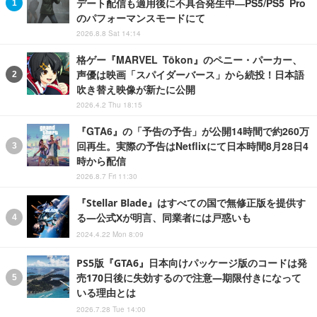
デート配信も適用後に不具合発生中―PS5/PS5 Pro
のパフォーマンスモードにて
2026.8.8 Sat 14:14
格ゲー『MARVEL Tōkon』のペニー・パーカー、
声優は映画「スパイダーバース」から続投！日本語
吹き替え映像が新たに公開
2026.4.2 Thu 18:15
『GTA6』の「予告の予告」が公開14時間で約260万
回再生。実際の予告はNetflixにて日本時間8月28日4
時から配信
2026.8.7 Fri 11:30
『Stellar Blade』はすべての国で無修正版を提供す
る―公式Xが明言、同業者には戸惑いも
2024.4.22 Mon 8:09
PS5版『GTA6』日本向けパッケージ版のコードは発
売170日後に失効するので注意―期限付きになって
いる理由とは
2026.7.28 Tue 14:00