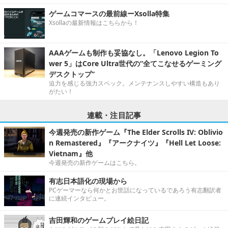
ゲームコマースの最前線ーXsolla特集
Xsollaの最新情報はこちらから！
AAAゲームも制作も妥協なし。「Lenovo Legion To
wer 5」はCore Ultra世代の“全てこなせるゲーミング
デスクトップ”
迫力を感じる強力スペック。メンテナンスしやすい構造もあり
がたい！
連載・注目記事
今週発売の新作ゲーム『The Elder Scrolls IV: Oblivio
n Remastered』『アークナイツ』『Hell Let Loose:
Vietnam』他
今週発売の新作ゲームはこちら。
有志日本語化の現場から
PCゲーマーなら何かとお世話になっているであろう有志翻訳者
に連続インタビュー。
吉田輝和のゲームプレイ絵日記