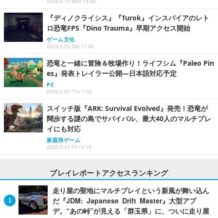
2023.5.15 Mon 18:00
『ディノクライシス』『Turok』インスパイアのレト
ロ恐竜FPS『Dino Trauma』早期アクセス開始
ゲーム文化
2023.4.29 Sat 17:36
恐竜と一緒に冒険＆牧場作り！ライフシム『Paleo Pin
es』発表トレイラー公開―日本語対応予定
PC
2023.4.27 Thu 1:00
スイッチ版『ARK: Survival Evolved』発売！恐竜が
闊歩する謎の島でサバイバル、最大40人のマルチプレ
イにも対応
家庭用ゲーム
2023.2.24 Fri 16:15
プレイレポートアクセスランキング
走り屋の聖地にマルチプレイという新風が舞い込ん
だ『JDM: Japanese Drift Master』大型アプ
デ。“あの峠”が見える「群玉県」に、ついに走り屋