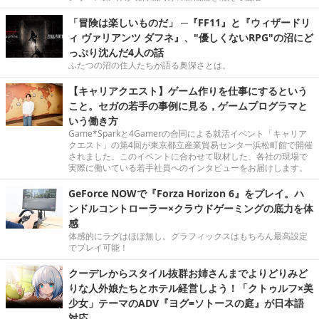
「冒険は楽しいものだ」 ─『FF11』と『ウィザードリ
ィ ヴァリアンツ ダフネ』、"優しくないRPG"の沼にど
っぷり沈んだ4人の話
ふたつの沼の住人たちが語る奥深さとは。
【キャリアクエスト】ゲーム作りを仕事にするという
こと。セガの若手の事例に見る，ゲームプログラマと
いう働き方
Game*Sparkと4Gamerの合同による就活イベント「キャリア
クエスト」の第4回が東京都立産業貿易センター浜松町館で開催
されました。このイベントに合わせて取材した、各社の現場で
実際に働いている若手社員へのインタビューをお届けします。
GeForce NOWで『Forza Horizon 6』をプレイ。ハ
ンドルコントローラー×クラウドゲーミングの底力を体
感
体感的にラグはほぼ無し。グラフィックスはもちろん最高設定
でプレイ可能！
クーデレからスタイル抜群お姉さんまでよりどりみど
りな人外娘たちとホテル経営しよう！「クトゥルフ×美
少女」テーマのADV『ヨグ=ソトースの庭』が日本語
対応