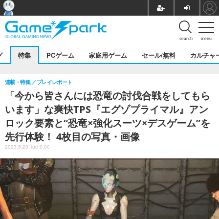
search
menu
グ
特集
PCゲーム
家庭用ゲーム
セール/無料
カルチャ
連載・特集
プレイレポート
「今から皆さんには恐竜の討伐合戦をしてもら
います」な爽快TPS『エグゾプライマル』アン
ロック要素と“恐竜×強化スーツ×デスゲーム”を
先行体験！ 4枚目の写真・画像
2023.5.23 Tue 0:00