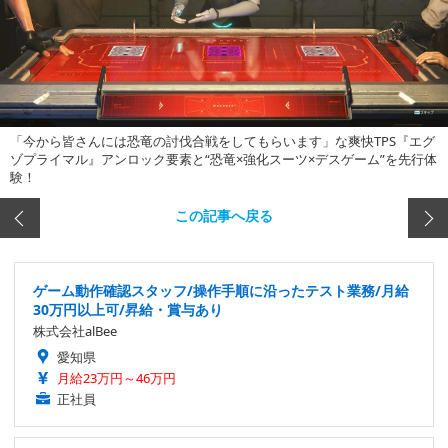
「今から皆さんには恐竜の討伐合戦をしてもらいます」な爽快TPS『エグ
ゾプライマル』アンロック要素と“恐竜×強化スーツ×デスゲーム”を先行体
験！
この記事へ戻る
ゲーム動作確認スタッフ/操作手順に沿ったテスト業務/月給
30万円以上可/昇給・賞与あり
株式会社alBee
愛知県
月給23万円～46万円
正社員