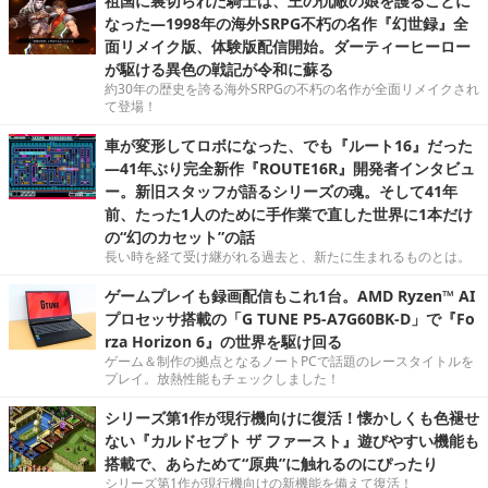
祖国に裏切られた騎士は、王の仇敵の娘を護ることに
なった―1998年の海外SRPG不朽の名作『幻世録』全
面リメイク版、体験版配信開始。ダーティーヒーロー
が駆ける異色の戦記が令和に蘇る
約30年の歴史を誇る海外SRPGの不朽の名作が全面リメイクされ
て登場！
車が変形してロボになった、でも『ルート16』だった
―41年ぶり完全新作『ROUTE16R』開発者インタビュ
ー。新旧スタッフが語るシリーズの魂。そして41年
前、たった1人のために手作業で直した世界に1本だけ
の“幻のカセット”の話
長い時を経て受け継がれる過去と、新たに生まれるものとは。
ゲームプレイも録画配信もこれ1台。AMD Ryzen™ AI
プロセッサ搭載の「G TUNE P5-A7G60BK-D」で『Fo
rza Horizon 6』の世界を駆け回る
ゲーム＆制作の拠点となるノートPCで話題のレースタイトルを
プレイ。放熱性能もチェックしました！
シリーズ第1作が現行機向けに復活！懐かしくも色褪せ
ない『カルドセプト ザ ファースト』遊びやすい機能も
搭載で、あらためて“原典”に触れるのにぴったり
シリーズ第1作が現行機向けの新機能を備えて復活！