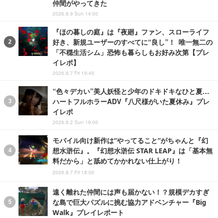
仲間がやってきた
2026.8.9 Sun 14:00
『ほの暮しの庭』は『夜廻』ファン、スローライフ
好き、新規ユーザーのすべてに“良し”！ 唯一無二の
「不穏生活シム」恐怖も暮らしもお好み次第【プレ
イレポ】
2026.8.7 Fri 19:45
“色々デカい”美人妖怪と少年のドキドキなひと夏…
ハートフルホラーADV『八尺様がいた夏休み』プレ
イレポ
2026.8.2 Sun 19:00
モバイル向け新作は“やってること”がちゃんと『幻
想水滸伝』。『幻想水滸伝 STAR LEAP』は「基本無
料だから」と舐めてかかれない仕上がり！
2026.8.7 Fri 18:00
遠く離れた仲間には声も届かない！？規模デカすぎ
な島で巨大パズルに挑む協力アドベンチャー『Big
Walk』プレイレポート