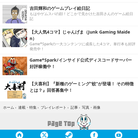
吉田輝和のゲームプレイ絵日記
もはやゲムスパの顔！どこかで見かけた吉田さんのゲーム絵日
記
【大人気4コマ】じゃんげま（Junk Gaming Maide
n）
Game*Sparkの一大コンテンツに成長した4コマ。単行本も好評
発売中！
Game*Spark/インサイド公式ディスコードサーバー
好評稼働中！
【大喜利】『新種のゲーミング“蚊”が登場！ その特徴
とは？』回答募集中！
写真・画像
ホーム
›
連載・特集
›
プレイレポート
›
記事
›