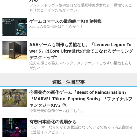
ツンデレドラゴン娘や無口な複眼死神美少女など、属性てんこ
もりのヒロインたちがアツい！
ゲームコマースの最前線ーXsolla特集
Xsollaの最新情報はこちらから！
AAAゲームも制作も妥協なし。「Lenovo Legion To
wer 5」はCore Ultra世代の“全てこなせるゲーミング
デスクトップ”
迫力を感じる強力スペック。メンテナンスしやすい構造もあり
がたい！
連載・注目記事
今週発売の新作ゲーム『Beast of Reincarnation』
『MARVEL Tōkon: Fighting Souls』『ファイナルフ
ァンタジーXIV』他
今週発売の新作ゲームはこちら。
有志日本語化の現場から
PCゲーマーなら何かとお世話になっているであろう有志翻訳者
に連続インタビュー。