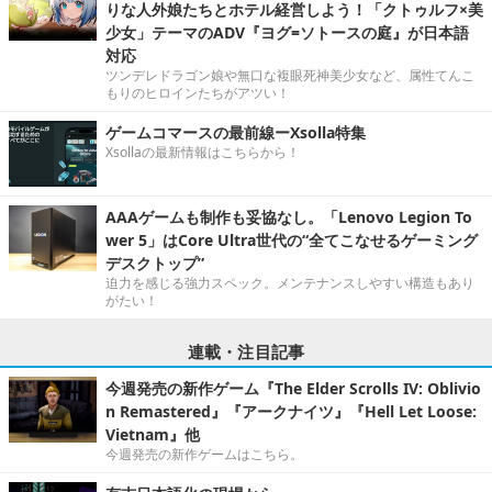
りな人外娘たちとホテル経営しよう！「クトゥルフ×美
少女」テーマのADV『ヨグ=ソトースの庭』が日本語
対応
ツンデレドラゴン娘や無口な複眼死神美少女など、属性てんこ
もりのヒロインたちがアツい！
ゲームコマースの最前線ーXsolla特集
Xsollaの最新情報はこちらから！
AAAゲームも制作も妥協なし。「Lenovo Legion To
wer 5」はCore Ultra世代の“全てこなせるゲーミング
デスクトップ”
迫力を感じる強力スペック。メンテナンスしやすい構造もあり
がたい！
連載・注目記事
今週発売の新作ゲーム『The Elder Scrolls IV: Oblivio
n Remastered』『アークナイツ』『Hell Let Loose:
Vietnam』他
今週発売の新作ゲームはこちら。