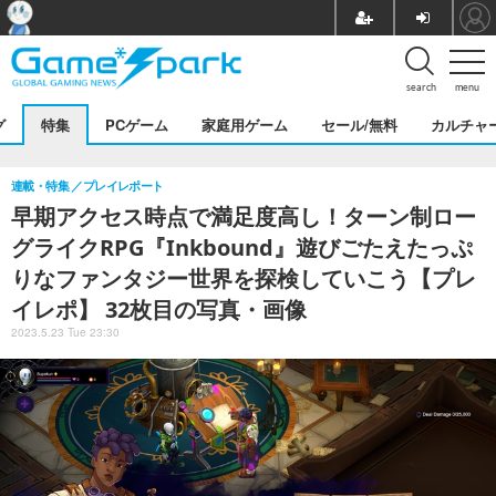
search
menu
グ
特集
PCゲーム
家庭用ゲーム
セール/無料
カルチャ
連載・特集
プレイレポート
早期アクセス時点で満足度高し！ターン制ロー
グライクRPG『Inkbound』遊びごたえたっぷ
りなファンタジー世界を探検していこう【プレ
イレポ】 32枚目の写真・画像
2023.5.23 Tue 23:30