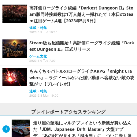
高評価ローグライク続編『Darkest Dungeon II』Ste
am版同時接続数は1万人越え―採れたて！本日のStea
m注目ゲーム4選【2023年5月9日】
連載・特集
2023.5.9 Tue 19:00
Steam版も配信開始！高評価ローグライク続編『Dark
est Dungeon II』正式リリース
ゲーム文化
2023.5.9 Tue 7:00
もみくちゃバトルのローグライクARPG『Knight Cra
wlers』…ラグドールめいた緩い動きへ容赦ない敵の攻
撃がッ【プレイレポ】
連載・特集
2023.5.8 Mon 19:00
プレイレポートアクセスランキング
走り屋の聖地にマルチプレイという新風が舞い込ん
だ『JDM: Japanese Drift Master』大型アプ
デ。“あの峠”が見える「群玉県」に、ついに走り屋