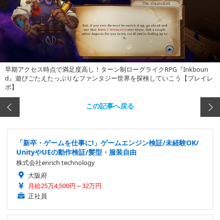
早期アクセス時点で満足度高し！ターン制ローグライクRPG『Inkboun
d』遊びごたえたっぷりなファンタジー世界を探検していこう【プレイレ
ポ】
この記事へ戻る
「新卒・ゲームを仕事に!」ゲームエンジン検証/未経験OK/
UnityやUEの動作検証/髪型・服装自由
株式会社enrich technology
大阪府
月給25万4,500円～32万円
正社員