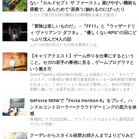
ない『カルドセプト ザ ファースト』遊びやすい機能も
搭載で、あらためて“原典”に触れるのにぴったり
シリーズ第1作が現行機向けの新機能を備えて復活！
「冒険は楽しいものだ」 ─『FF11』と『ウィザードリ
ィ ヴァリアンツ ダフネ』、"優しくないRPG"の沼にど
っぷり沈んだ4人の話
ふたつの沼の住人たちが語る奥深さとは。
【キャリアクエスト】ゲーム作りを仕事にするという
こと。セガの若手の事例に見る，ゲームプログラマと
いう働き方
Game*Sparkと4Gamerの合同による就活イベント「キャリア
クエスト」の第4回が東京都立産業貿易センター浜松町館で開催
されました。このイベントに合わせて取材した、各社の現場で
実際に働いている若手社員へのインタビューをお届けします。
GeForce NOWで『Forza Horizon 6』をプレイ。ハ
ンドルコントローラー×クラウドゲーミングの底力を体
感
体感的にラグはほぼ無し。グラフィックスはもちろん最高設定
でプレイ可能！
クーデレからスタイル抜群お姉さんまでよりどりみど