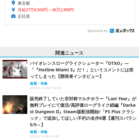
東京都
月給27万6,500円～36万2,900円
正社員
Sponsored by
関連ニュース
バイオレンスローグライクシューター『OTXO』―
「『Hotline Miami 3』だ！」というコメントには笑
ってしまった【開発者インタビュー】
連載・特集
2023.5.14 Sun 15:00
販売終了していた非対称マルチホラー『Last Year』が
無料プレイにて復活/高評価ローグライク続編『Darke
st Dungeon II』Steam版配信開始/「PS Plus クラシ
ック」で追加してほしい不朽の名作9選【週刊スパラン
5/5～】
連載・特集
2023.5.14 Sun 9:30