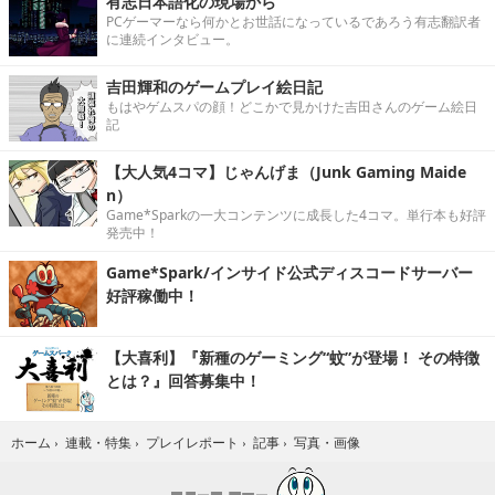
有志日本語化の現場から
PCゲーマーなら何かとお世話になっているであろう有志翻訳者
に連続インタビュー。
吉田輝和のゲームプレイ絵日記
もはやゲムスパの顔！どこかで見かけた吉田さんのゲーム絵日
記
【大人気4コマ】じゃんげま（Junk Gaming Maide
n）
Game*Sparkの一大コンテンツに成長した4コマ。単行本も好評
発売中！
Game*Spark/インサイド公式ディスコードサーバー
好評稼働中！
【大喜利】『新種のゲーミング“蚊”が登場！ その特徴
とは？』回答募集中！
写真・画像
ホーム
›
連載・特集
›
プレイレポート
›
記事
›