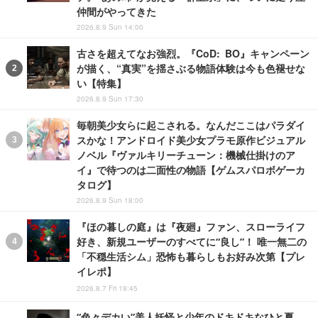
仲間がやってきた
2026.8.9 Sun 14:00
古さを超えてなお強烈。『CoD: BO』キャンペーン
が描く、“真実”を揺さぶる物語体験は今も色褪せな
い【特集】
2026.8.9 Sun 17:30
毎朝美少女らに起こされる。なんだここはパラダイ
スかな！アンドロイド美少女プラモ原作ビジュアル
ノベル『ヴァルキリーチューン：機械仕掛けのア
イ』で待つのは二面性の物語【ゲムスパロボゲーカ
タログ】
2026.8.9 Sun 18:00
『ほの暮しの庭』は『夜廻』ファン、スローライフ
好き、新規ユーザーのすべてに“良し”！ 唯一無二の
「不穏生活シム」恐怖も暮らしもお好み次第【プレ
イレポ】
2026.8.7 Fri 19:45
“色々デカい”美人妖怪と少年のドキドキなひと夏…