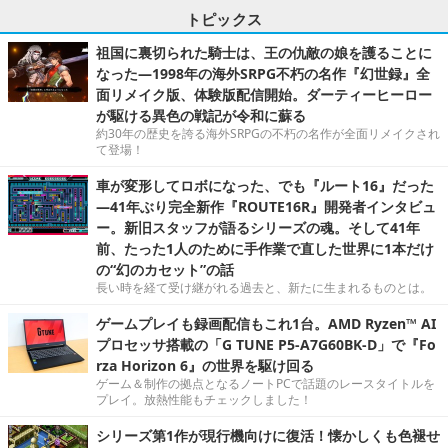
トピックス
祖国に裏切られた騎士は、王の仇敵の娘を護ることに
なった―1998年の海外SRPG不朽の名作『幻世録』全
面リメイク版、体験版配信開始。ダーティーヒーロー
が駆ける異色の戦記が令和に蘇る
約30年の歴史を誇る海外SRPGの不朽の名作が全面リメイクされ
て登場！
車が変形してロボになった、でも『ルート16』だった
―41年ぶり完全新作『ROUTE16R』開発者インタビュ
ー。新旧スタッフが語るシリーズの魂。そして41年
前、たった1人のために手作業で直した世界に1本だけ
の“幻のカセット”の話
長い時を経て受け継がれる過去と、新たに生まれるものとは。
ゲームプレイも録画配信もこれ1台。AMD Ryzen™ AI
プロセッサ搭載の「G TUNE P5-A7G60BK-D」で『Fo
rza Horizon 6』の世界を駆け回る
ゲーム＆制作の拠点となるノートPCで話題のレースタイトルを
プレイ。放熱性能もチェックしました！
シリーズ第1作が現行機向けに復活！懐かしくも色褪せ