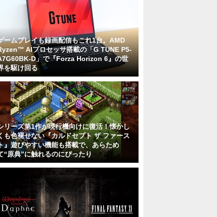
ゲームプレイも録画配信もこれ1台。AMD
Ryzen™ AIプロセッサ搭載の「G TUNE P5-
A7G60BK-D」で『Forza Horizon 6』の世
界を駆け回る
シリーズ第1作が現行機向けに復活！懐かし
くも色褪せない『カルドセプト ザ ファース
ト』遊びやすい機能も搭載で、あらため
て“原典”に触れるのにぴったり