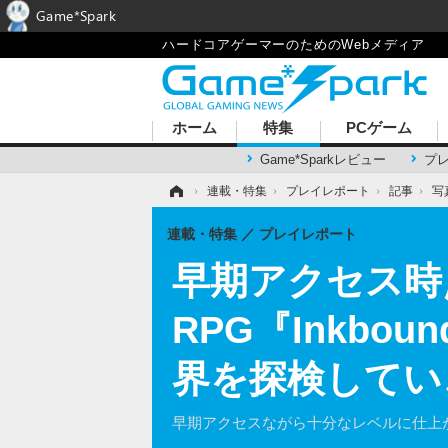
Game*Spark
ハードコアゲーマーのためのWebメディア
ホーム
特集
PCゲーム
Game*Sparkレビュー
プ
ホーム
›
連載・特集
›
プレイレポート
›
記事
›
写
連載・特集
プレイレポート
早期アクセス時
RPG『Inkb
界を探検してい
早期アクセスながら十分なレベルに仕上