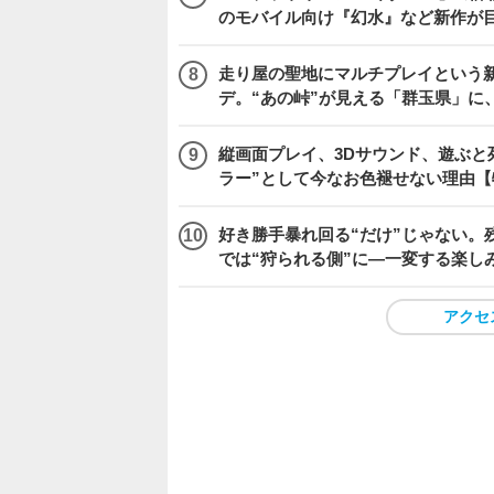
のモバイル向け『幻水』など新作が目
走り屋の聖地にマルチプレイという新風が舞い
デ。“あの峠”が見える「群玉県」に
縦画面プレイ、3Dサウンド、遊ぶと
ラー”として今なお色褪せない理由【
好き勝手暴れ回る“だけ”じゃない。残
では“狩られる側”に―一変する楽し
アクセ