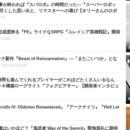
仕事が終われば『スパロボ』の時間だった―『スーパーロボッ
び尽くした思い出と、リマスターへの喜び【オリーさんのロボ
7:15
の完成度誇る『FE』ライクなSRPG『ユレイシア英雄戦記』開発
n 13:00
新作『Beast of Reincarnation』―「またこいつか」とな
2026.8.8 Sat 22:00
時間も遊んでくれるプレイヤーがこれほどたくさんいるなん
ッキ構築ローグライト『フォグピアサー』【開発者インタビュ
ls IV: Oblivion Remastered』『アークナイツ』『Hell Let
かほど？『鬼武者 Way of the Sword』聖地巡礼に期待