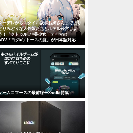
クーデレからスタイル抜群お姉さんまでより
どりみどりな人外娘たちとホテル経営しよ
う！「クトゥルフ×美少女」テーマの
ADV『ヨグ=ソトースの庭』が日本語対応
ゲームコマースの最前線ーXsolla特集