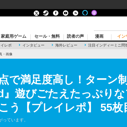
家庭用ゲーム
セール・無料
読者の声
漫画
イン
レイレポ
インタビュー
海外レビュー
注目インディーミニ問
真・画像
点で満足度高し！ターン
ound』遊びごたえたっぷ
こう【プレイレポ】 55枚
がっています。