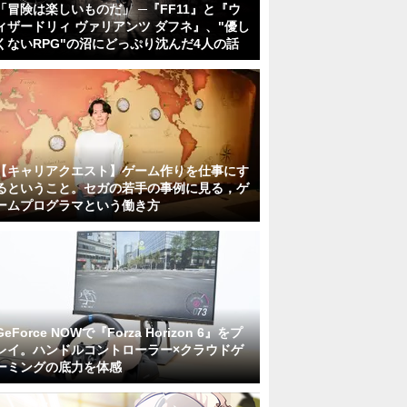
「冒険は楽しいものだ」 ─『FF11』と『ウ
ィザードリィ ヴァリアンツ ダフネ』、"優し
くないRPG"の沼にどっぷり沈んだ4人の話
【キャリアクエスト】ゲーム作りを仕事にす
るということ。セガの若手の事例に見る，ゲ
ームプログラマという働き方
GeForce NOWで『Forza Horizon 6』をプ
レイ。ハンドルコントローラー×クラウドゲ
ーミングの底力を体感