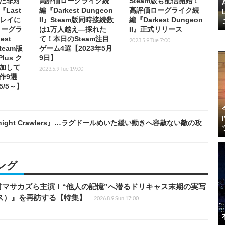
た非対
高評価ローグライク続
Steam版も配信開始！
Last
編『Darkest Dungeon
高評価ローグライク続
プレイに
II』Steam版同時接続数
編『Darkest Dungeon
ローグラ
は1万人越え―採れた
II』正式リリース
est
て！本日のSteam注目
2023.5.9 Tue 7:00
Steam版
ゲーム4選【2023年5月
lus ク
9日】
加して
2023.5.9 Tue 19:00
作9選
/5～】
ght Crawlers』…ラグドールめいた緩い動きへ容赦ない敵の攻
ング
マサカズら主演！“他人の記憶”へ潜るドリキャス末期の実写
エス）』を再訪する【特集】
2026.8.9 Sun 17:00