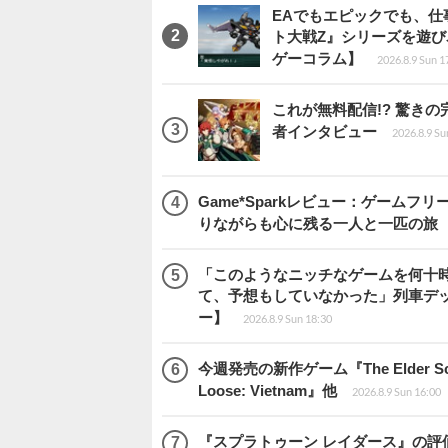
EAでもエピックでも、
ト大戦Z』シリーズを遊
ゲーコラム】
2026.8.9 Sun 1
これが無料配信!? 驚き
者インタビュー
2026.8.9 Su
Game*Sparkレビュー：ゲームフリーク
りながらも心に残る一人と一匹の旅
「このようなニッチなゲームを何十
て、予想もしていなかった」列車デ
ー】
2026.8.9 Sun 18:30
今週発売の新作ゲーム『The Elder Scrol
Loose: Vietnam』他
2026.8.9 Sun 16:00
『スプラトゥーン レイダース』の評価はい