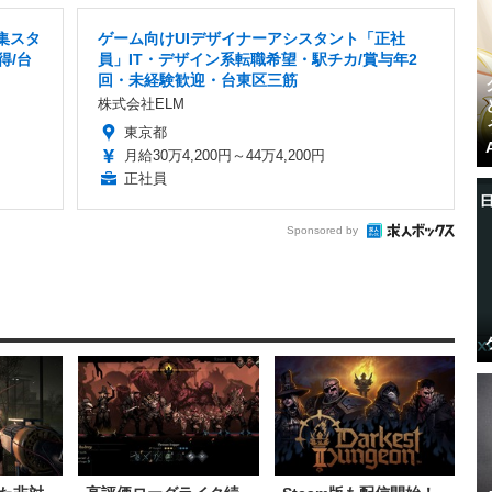
集スタ
ゲーム向けUIデザイナーアシスタント「正社
得/台
員」IT・デザイン系転職希望・駅チカ/賞与年2
回・未経験歓迎・台東区三筋
株式会社ELM
東京都
月給30万4,200円～44万4,200円
正社員
Sponsored by