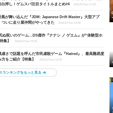
白押し！ゲムスパ注目タイトルまとめ#4
2026.8.9 Sun 11:00
込んだ『JDM: Japanese Drift Master』大型アプ
、ついに走り屋仲間がやってきた
2026.8.9 Sun 14:00
死ぬ呪いのゲーム…DS傑作『ナナシ ノ ゲエム』が“体験型ホ
特集】
2026.8.9 Sun 19:30
虐さで話題を呼んだ市民虐殺ゲーム『Hatred』、最高難易度
み方をご紹介【特集】
2026.8.9 Sun 12:30
スランキングをもっと見る