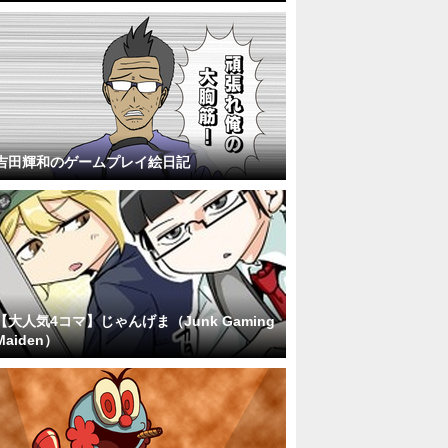
吉田輝和のゲームプレイ絵日記
【大人気4コマ】じゃんげま（Junk Gaming
Maiden）