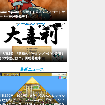
Game*Spark/インサイド公式ディスコードサ
ーバー好評稼働中！
【大喜利】『新種のゲーミング“蚊”が登場！
その特徴とは？』回答募集中！
最新ニュース
【5,120円→972円】またもやみんなにナイシ
ョなお得セール！？Steamにて「カイロソフ
ト夏休みフェア」13弾バンドルが再び告知な