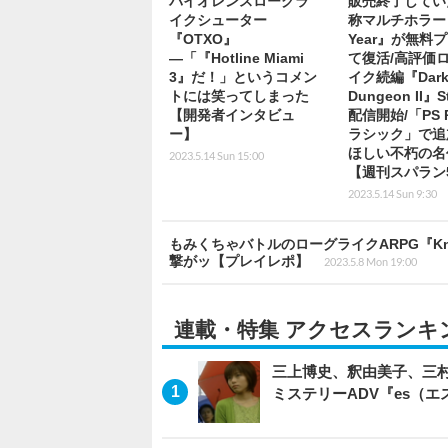
バイオレンスローグラ
販売終了してい
イクシューター
称マルチホラー『
『OTXO』
Year』が無料
―「『Hotline Miami
て復活/高評価
3』だ！」というコメン
イク続編『Dark
トには笑ってしまった
Dungeon II』
【開発者インタビュ
配信開始/「PS P
ー】
ラシック」で追
ほしい不朽の名
2023.5.14 Sun 15:00
【週刊スパラン5
2023.5.14 Sun 9:30
もみくちゃバトルのローグライクARPG『Kni
撃がッ【プレイレポ】
2023.5.8 Mon 19:00
連載・特集 アクセスランキ
三上博史、釈由美子、三村
ミステリーADV『es（