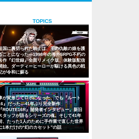
TOPICS
祖国に裏切られた騎士は、王の仇敵の娘を護
ることになった―1998年の海外SRPG不朽の
名作『幻世録』全面リメイク版、体験版配信
開始。ダーティーヒーローが駆ける異色の戦
記が令和に蘇る
車が変形してロボになった、でも『ルート
16』だった―41年ぶり完全新作
『ROUTE16R』開発者インタビュー。新旧
スタッフが語るシリーズの魂。そして41年
前、たった1人のために手作業で直した世界
に1本だけの“幻のカセット”の話