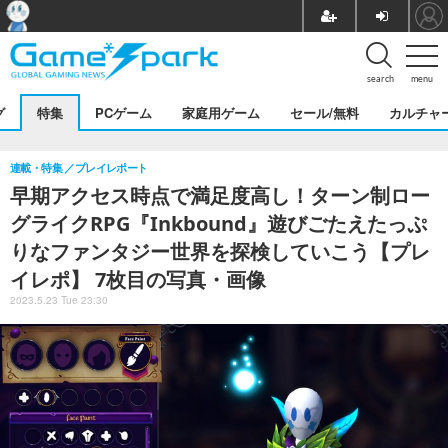
search
menu
グ
特集
PCゲーム
家庭用ゲーム
セール/無料
カルチャ
連載・特集
プレイレポート
早期アクセス時点で満足度高し！ターン制ロー
グライクRPG『Inkbound』遊びごたえたっぷ
りなファンタジー世界を探検していこう【プレ
イレポ】 7枚目の写真・画像
2023.5.23 Tue 23:30