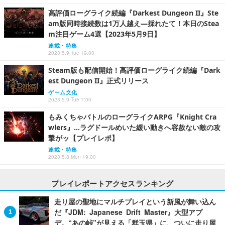
高評価ローグライク続編『Darkest Dungeon II』Ste
am版同時接続数は1万人越え―採れたて！本日のStea
m注目ゲーム4選【2023年5月9日】
連載・特集
2023.5.9 Tue 19:00
Steam版も配信開始！高評価ローグライク続編『Dark
est Dungeon II』正式リリース
ゲーム文化
2023.5.9 Tue 7:00
もみくちゃバトルのローグライクARPG『Knight Cra
wlers』…ラグドールめいた緩い動きへ容赦ない敵の攻
撃がッ【プレイレポ】
連載・特集
2023.5.8 Mon 19:00
プレイレポートアクセスランキング
走り屋の聖地にマルチプレイという新風が舞い込ん
だ『JDM: Japanese Drift Master』大型アプ
デ。“あの峠”が見える「群玉県」に、ついに走り屋