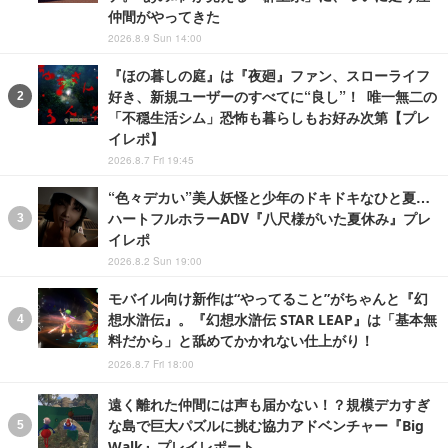
仲間がやってきた
2026.8.9 Sun 14:00
『ほの暮しの庭』は『夜廻』ファン、スローライフ
好き、新規ユーザーのすべてに“良し”！ 唯一無二の
「不穏生活シム」恐怖も暮らしもお好み次第【プレ
イレポ】
2026.8.7 Fri 19:45
“色々デカい”美人妖怪と少年のドキドキなひと夏…
ハートフルホラーADV『八尺様がいた夏休み』プレ
イレポ
2026.8.2 Sun 19:00
モバイル向け新作は“やってること”がちゃんと『幻
想水滸伝』。『幻想水滸伝 STAR LEAP』は「基本無
料だから」と舐めてかかれない仕上がり！
2026.8.7 Fri 18:00
遠く離れた仲間には声も届かない！？規模デカすぎ
な島で巨大パズルに挑む協力アドベンチャー『Big
Walk』プレイレポート