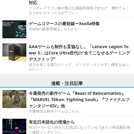
対応
ツンデレドラゴン娘や無口な複眼死神美少女など、属性てんこ
もりのヒロインたちがアツい！
ゲームコマースの最前線ーXsolla特集
Xsollaの最新情報はこちらから！
AAAゲームも制作も妥協なし。「Lenovo Legion To
wer 5」はCore Ultra世代の“全てこなせるゲーミング
デスクトップ”
迫力を感じる強力スペック。メンテナンスしやすい構造もあり
がたい！
連載・注目記事
今週発売の新作ゲーム『Beast of Reincarnation』
『MARVEL Tōkon: Fighting Souls』『ファイナルフ
ァンタジーXIV』他
今週発売の新作ゲームはこちら。
有志日本語化の現場から
PCゲーマーなら何かとお世話になっているであろう有志翻訳者
に連続インタビュー。