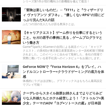
シリーズ第1作が現行機向けの新機能を備えて復活！
「冒険は楽しいものだ」 ─『FF11』と『ウィザードリ
ィ ヴァリアンツ ダフネ』、"優しくないRPG"の沼にど
っぷり沈んだ4人の話
ふたつの沼の住人たちが語る奥深さとは。
【キャリアクエスト】ゲーム作りを仕事にするという
こと。セガの若手の事例に見る，ゲームプログラマと
いう働き方
Game*Sparkと4Gamerの合同による就活イベント「キャリア
クエスト」の第4回が東京都立産業貿易センター浜松町館で開催
されました。このイベントに合わせて取材した、各社の現場で
実際に働いている若手社員へのインタビューをお届けします。
GeForce NOWで『Forza Horizon 6』をプレイ。ハ
ンドルコントローラー×クラウドゲーミングの底力を体
感
体感的にラグはほぼ無し。グラフィックスはもちろん最高設定
でプレイ可能！
クーデレからスタイル抜群お姉さんまでよりどりみど
りな人外娘たちとホテル経営しよう！「クトゥルフ×美
少女」テーマのADV『ヨグ=ソトースの庭』が日本語