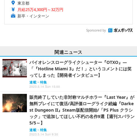
東京都
月給25万4,300円～32万円
新卒・インターン
Sponsored by
関連ニュース
バイオレンスローグライクシューター『OTXO』―
「『Hotline Miami 3』だ！」というコメントには笑
ってしまった【開発者インタビュー】
連載・特集
2023.5.14 Sun 15:00
販売終了していた非対称マルチホラー『Last Year』が
無料プレイにて復活/高評価ローグライク続編『Darke
st Dungeon II』Steam版配信開始/「PS Plus クラシ
ック」で追加してほしい不朽の名作9選【週刊スパラン
5/5～】
連載・特集
2023.5.14 Sun 9:30