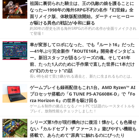
祖国に裏切られた騎士は、王の仇敵の娘を護ることに
なった―1998年の海外SRPG不朽の名作『幻世録』全
面リメイク版、体験版配信開始。ダーティーヒーロー
が駆ける異色の戦記が令和に蘇る
約30年の歴史を誇る海外SRPGの不朽の名作が全面リメイクされ
て登場！
車が変形してロボになった、でも『ルート16』だった
―41年ぶり完全新作『ROUTE16R』開発者インタビュ
ー。新旧スタッフが語るシリーズの魂。そして41年
前、たった1人のために手作業で直した世界に1本だけ
の“幻のカセット”の話
長い時を経て受け継がれる過去と、新たに生まれるものとは。
ゲームプレイも録画配信もこれ1台。AMD Ryzen™ AI
プロセッサ搭載の「G TUNE P5-A7G60BK-D」で『Fo
rza Horizon 6』の世界を駆け回る
ゲーム＆制作の拠点となるノートPCで話題のレースタイトルを
プレイ。放熱性能もチェックしました！
シリーズ第1作が現行機向けに復活！懐かしくも色褪せ
ない『カルドセプト ザ ファースト』遊びやすい機能も
搭載で、あらためて“原典”に触れるのにぴったり