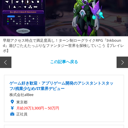
早期アクセス時点で満足度高し！ターン制ローグライクRPG『Inkboun
d』遊びごたえたっぷりなファンタジー世界を探検していこう【プレイレ
ポ】
この記事へ戻る
ゲーム好き歓迎・アプリゲーム開発のアシスタントスタッ
フ/残業少なめ/IT業界デビュー
株式会社alBee
東京都
月給29万3,300円～50万円
正社員