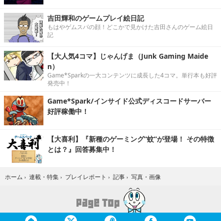
吉田輝和のゲームプレイ絵日記
もはやゲムスパの顔！どこかで見かけた吉田さんのゲーム絵日
記
【大人気4コマ】じゃんげま（Junk Gaming Maide
n）
Game*Sparkの一大コンテンツに成長した4コマ。単行本も好評
発売中！
Game*Spark/インサイド公式ディスコードサーバー
好評稼働中！
【大喜利】『新種のゲーミング“蚊”が登場！ その特徴
とは？』回答募集中！
写真・画像
ホーム
›
連載・特集
›
プレイレポート
›
記事
›