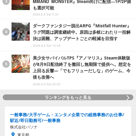
MMAND MONSTER』Steam向けに配信―1P/2P側
も選択可能
2026.8.8 Sat 0:30
ダークファンタジー脱出ARPG『Mistfall Hunter』
ラグ問題は調査継続中。原因は多岐にわたり一括解
決は困難、アップデートごとの軽減を目指す
2026.8.8 Sat 15:45
美少女サバイバルTPS『アノマリス』Steam体験版
が8月9日配信終了を撤回し無期限で提供へ。想定を
上回る反響―「でもフリューだしな」のゲーム、今
後も改善へ
2026.8.8 Sat 20:00
ランキングをもっと見る
一般事務/大手ゲーム・エンタメ企業での総務事務のお仕事/
駅近/即日勤務可/一般事務
株式会社パソナ
東京都