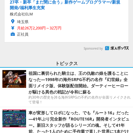
27卒・新卒「まだ間に合う」新作ゲームプログラマー/新規
開発/福利厚生充実
株式会社ELM
埼玉県
月給26万2,200円～32万円
正社員
Sponsored by
トピックス
祖国に裏切られた騎士は、王の仇敵の娘を護ることに
なった―1998年の海外SRPG不朽の名作『幻世録』全
面リメイク版、体験版配信開始。ダーティーヒーロー
が駆ける異色の戦記が令和に蘇る
約30年の歴史を誇る海外SRPGの不朽の名作が全面リメイクされ
て登場！
車が変形してロボになった、でも『ルート16』だった
―41年ぶり完全新作『ROUTE16R』開発者インタビュ
ー。新旧スタッフが語るシリーズの魂。そして41年
前、たった1人のために手作業で直した世界に1本だけ