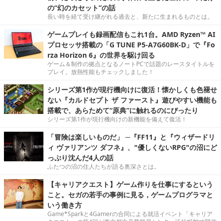
の“幻のカセット”の話
長い時を経て受け継がれる過去と、新たに生まれるものとは。
ゲームプレイも録画配信もこれ1台。AMD Ryzen™ AI
プロセッサ搭載の「G TUNE P5-A7G60BK-D」で『Fo
rza Horizon 6』の世界を駆け回る
ゲーム＆制作の拠点となるノートPCで話題のレースタイトルを
プレイ。放熱性能もチェックしました！
シリーズ第1作が現行機向けに復活！懐かしくも色褪せ
ない『カルドセプト ザ ファースト』遊びやすい機能も
搭載で、あらためて“原典”に触れるのにぴったり
シリーズ第1作が現行機向けの新機能を備えて復活！
「冒険は楽しいものだ」 ─『FF11』と『ウィザードリ
ィ ヴァリアンツ ダフネ』、"優しくないRPG"の沼にど
っぷり沈んだ4人の話
ふたつの沼の住人たちが語る奥深さとは。
【キャリアクエスト】ゲーム作りを仕事にするという
こと。セガの若手の事例に見る，ゲームプログラマと
いう働き方
Game*Sparkと4Gamerの合同による就活イベント「キャリア