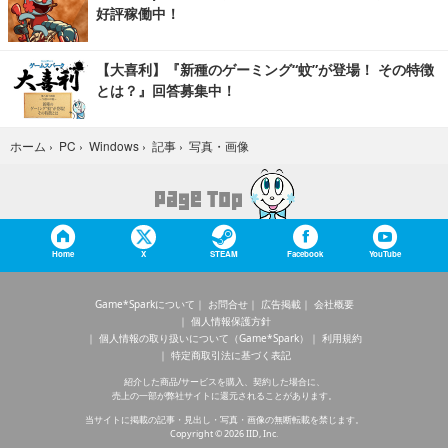
好評稼働中！
【大喜利】『新種のゲーミング“蚊”が登場！ その特徴
とは？』回答募集中！
写真・画像
ホーム
›
PC
›
Windows
›
記事
›
Home
X
STEAM
Facebook
YouTube
Game*Sparkについて
お問合せ
広告掲載
会社概要
個人情報保護方針
個人情報の取り扱いについて（Game*Spark）
利用規約
特定商取引法に基づく表記
紹介した商品/サービスを購入、契約した場合に、
売上の一部が弊社サイトに還元されることがあります。
当サイトに掲載の記事・見出し・写真・画像の無断転載を禁じます。
Copyright © 2026 IID, Inc.