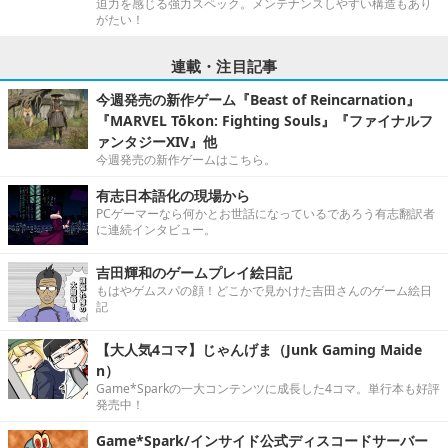
迫力を感じる強力スペック。メンテナンスしやすい構造もあり
がたい！
連載・注目記事
今週発売の新作ゲーム『Beast of Reincarnation』
『MARVEL Tōkon: Fighting Souls』『ファイナルフ
ァンタジーXIV』他
今週発売の新作ゲームはこちら。
有志日本語化の現場から
PCゲーマーなら何かとお世話になっているであろう有志翻訳者
に連続インタビュー。
吉田輝和のゲームプレイ絵日記
もはやゲムスパの顔！どこかで見かけた吉田さんのゲーム絵日
記
【大人気4コマ】じゃんげま（Junk Gaming Maide
n）
Game*Sparkの一大コンテンツに成長した4コマ。単行本も好評
発売中！
Game*Spark/インサイド公式ディスコードサーバー