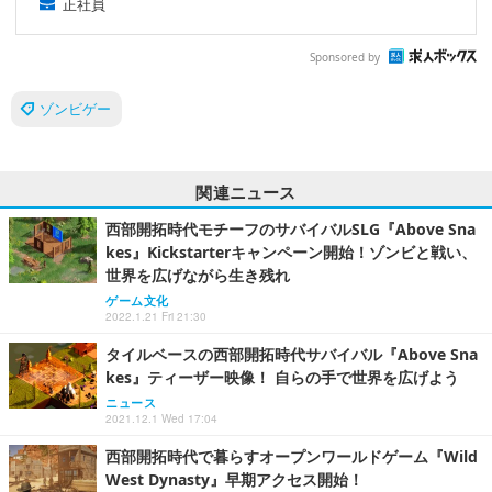
正社員
Sponsored by
ゾンビゲー
関連ニュース
西部開拓時代モチーフのサバイバルSLG『Above Sna
kes』Kickstarterキャンペーン開始！ゾンビと戦い、
世界を広げながら生き残れ
ゲーム文化
2022.1.21 Fri 21:30
タイルベースの西部開拓時代サバイバル『Above Sna
kes』ティーザー映像！ 自らの手で世界を広げよう
ニュース
2021.12.1 Wed 17:04
西部開拓時代で暮らすオープンワールドゲーム『Wild
West Dynasty』早期アクセス開始！