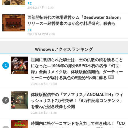
PC
2023.2.17 Fri 15:30
西部開拓時代の酒場運営シム『Deadwater Saloon』
リリース―経営要素のほか恋や料理研究、殺害も
PC
2022.9.14 Wed 7:30
Windowsアクセスランキング
祖国に裏切られた騎士は、王の仇敵の娘を護ること
になった―1998年の海外SRPG不朽の名作『幻世
録』全面リメイク版、体験版配信開始。ダーティー
ヒーローが駆ける異色の戦記が令和に蘇る
PR
2026.8.8 Sat 18:00
体験版配信中の『アノマリス／ANOMALITH』ウィ
ッシュリスト7万件突破！「6万件記念コンテンツ」
を兼ねた記念映像も公開
2026.8.8 Sat 16:45
時間内に格ゲーコマンドを入力して生き残れ！『CO