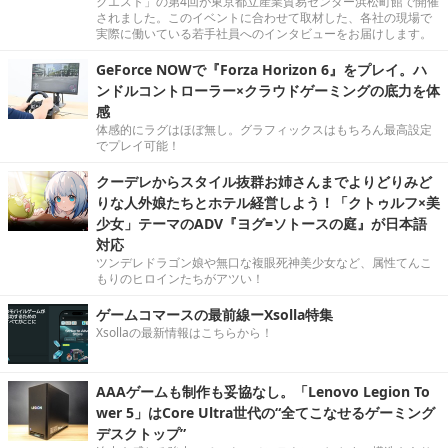
クエスト」の第4回が東京都立産業貿易センター浜松町館で開催
されました。このイベントに合わせて取材した、各社の現場で
実際に働いている若手社員へのインタビューをお届けします。
GeForce NOWで『Forza Horizon 6』をプレイ。ハ
ンドルコントローラー×クラウドゲーミングの底力を体
感
体感的にラグはほぼ無し。グラフィックスはもちろん最高設定
でプレイ可能！
クーデレからスタイル抜群お姉さんまでよりどりみど
りな人外娘たちとホテル経営しよう！「クトゥルフ×美
少女」テーマのADV『ヨグ=ソトースの庭』が日本語
対応
ツンデレドラゴン娘や無口な複眼死神美少女など、属性てんこ
もりのヒロインたちがアツい！
ゲームコマースの最前線ーXsolla特集
Xsollaの最新情報はこちらから！
AAAゲームも制作も妥協なし。「Lenovo Legion To
wer 5」はCore Ultra世代の“全てこなせるゲーミング
デスクトップ”