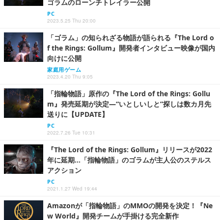
ゴラムのローンチトレイラー公開
PC
2023.5.25 Thu 20:00
「ゴラム」の知られざる物語が語られる『The Lord o
f the Rings: Gollum』開発者インタビュー映像が国内
向けに公開
家庭用ゲーム
2023.4.20 Thu 9:05
「指輪物語」原作の『The Lord of the Rings: Gollu
m』発売延期が決定―“いとしいしと”探しは数カ月先
送りに【UPDATE】
PC
2022.7.26 Tue 10:31
『The Lord of the Rings: Gollum』リリースが2022
年に延期…「指輪物語」のゴラムが主人公のステルス
アクション
PC
2021.1.27 Wed 19:44
Amazonが「指輪物語」のMMOの開発を決定！『Ne
w World』開発チームが手掛ける完全新作