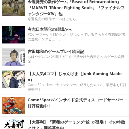
今週発売の新作ゲーム『Beast of Reincarnation』
『MARVEL Tōkon: Fighting Souls』『ファイナルフ
ァンタジーXIV』他
今週発売の新作ゲームはこちら。
有志日本語化の現場から
PCゲーマーなら何かとお世話になっているであろう有志翻訳者
に連続インタビュー。
吉田輝和のゲームプレイ絵日記
もはやゲムスパの顔！どこかで見かけた吉田さんのゲーム絵日
記
【大人気4コマ】じゃんげま（Junk Gaming Maide
n）
Game*Sparkの一大コンテンツに成長した4コマ。単行本も好評
発売中！
Game*Spark/インサイド公式ディスコードサーバー
好評稼働中！
【大喜利】『新種のゲーミング“蚊”が登場！ その特徴
とは？』回答募集中！