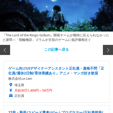
『The Lord of the Rings: Gollum』開発チームが期待に応えられなかった
と謝罪―「指輪物語」ゴラムが主役のゲームに低評価相次ぐ
この記事へ戻る
ゲーム向けUIデザイナーアシスタント正社員・資格不問「正
社員/週休2日制/育休実績あり」アニメ・マンガ好き歓迎
株式会社Le Lien
埼玉県
月給30万1,400円～54万円
正社員
27卒・新卒/スピード選考/ゲームプログラマー/正社員採用/