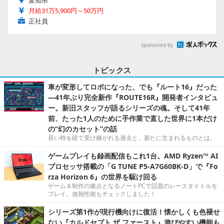
愛知県
月給31万5,900円～50万円
正社員
Sponsored by
トピックス
車が変形してロボになった、でも『ルート16』だった
―41年ぶり完全新作『ROUTE16R』開発者インタビュ
ー。新旧スタッフが語るシリーズの魂。そして41年
前、たった1人のために手作業で直した世界に1本だけ
の“幻のカセット”の話
長い時を経て受け継がれる過去と、新たに生まれるものとは。
ゲームプレイも録画配信もこれ1台。AMD Ryzen™ AI
プロセッサ搭載の「G TUNE P5-A7G60BK-D」で『Fo
rza Horizon 6』の世界を駆け回る
ゲーム＆制作の拠点となるノートPCで話題のレースタイトルを
プレイ。放熱性能もチェックしました！
シリーズ第1作が現行機向けに復活！懐かしくも色褪せ
ない『カルドセプト ザ ファースト』遊びやすい機能も