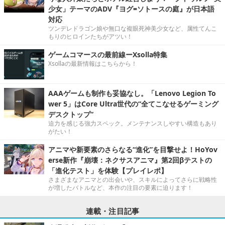
少女」テーマのADV『ヨグ=ソトースの庭』が日本語
対応
ツンデレドラゴン娘や無口な複眼死神美少女など、属性てんこ
もりのヒロインたちがアツい！
ゲームコマースの最前線ーXsolla特集
Xsollaの最新情報はこちらから！
AAAゲームも制作も妥協なし。「Lenovo Legion To
wer 5」はCore Ultra世代の“全てこなせるゲーミング
デスクトップ”
迫力を感じる強力スペック。メンテナンスしやすい構造もあり
がたい！
アニマや新要素のさらなる“進化”を目撃せよ！HoYov
erse新作『崩壊：ネクサスアニマ』第2回βテストの
「進化テスト」を体験【プレイレポ】
さまざまなアニマとの出会いや、スキルによってさらに戦略性
が増したバトルなど、本作の注目の要素に迫ります！
連載・注目記事