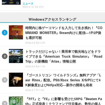
ニュース
2023.5.16 Tue 9:51
Windowsアクセスランキング
時間内に格ゲーコマンドを入力して生き残れ！『CO
MMAND MONSTER』Steam向けに配信―1P/2P側
も選択可能
2026.8.8 Sat 0:30
トラックだけじゃない！乗用車で観光地などをドラ
イブできる『American Truck Simulator』「Road
Trip」の新機能「Atlas」情報公開
2026.8.8 Sat 7:30
『ゴーストリコン ワイルドランズ』無料アプデ「L
ast Rites」配信。PS5/Xbox Series X/S/PCにて4
K解像度および60fps対応―新作の開発も発表
2026.8.7 Fri 1:54
『FFT』と『FE』に影響を受けたSRPG『Beaten Pa
th』正式発表！クラファンで注目集め、数年の個人