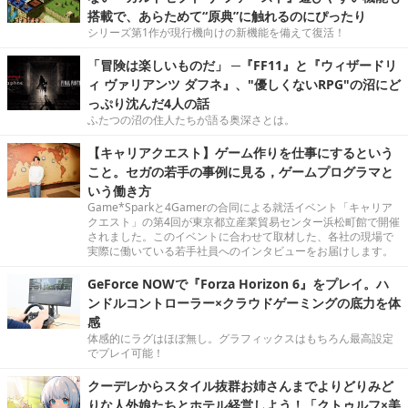
搭載で、あらためて“原典”に触れるのにぴったり
シリーズ第1作が現行機向けの新機能を備えて復活！
「冒険は楽しいものだ」 ─『FF11』と『ウィザードリ
ィ ヴァリアンツ ダフネ』、"優しくないRPG"の沼にど
っぷり沈んだ4人の話
ふたつの沼の住人たちが語る奥深さとは。
【キャリアクエスト】ゲーム作りを仕事にするという
こと。セガの若手の事例に見る，ゲームプログラマと
いう働き方
Game*Sparkと4Gamerの合同による就活イベント「キャリア
クエスト」の第4回が東京都立産業貿易センター浜松町館で開催
されました。このイベントに合わせて取材した、各社の現場で
実際に働いている若手社員へのインタビューをお届けします。
GeForce NOWで『Forza Horizon 6』をプレイ。ハ
ンドルコントローラー×クラウドゲーミングの底力を体
感
体感的にラグはほぼ無し。グラフィックスはもちろん最高設定
でプレイ可能！
クーデレからスタイル抜群お姉さんまでよりどりみど
りな人外娘たちとホテル経営しよう！「クトゥルフ×美