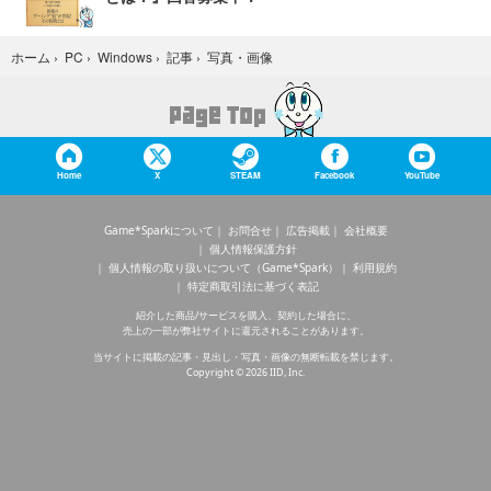
写真・画像
ホーム
›
PC
›
Windows
›
記事
›
Home
X
STEAM
Facebook
YouTube
Game*Sparkについて
お問合せ
広告掲載
会社概要
個人情報保護方針
個人情報の取り扱いについて（Game*Spark）
利用規約
特定商取引法に基づく表記
紹介した商品/サービスを購入、契約した場合に、
売上の一部が弊社サイトに還元されることがあります。
当サイトに掲載の記事・見出し・写真・画像の無断転載を禁じます。
Copyright © 2026 IID, Inc.