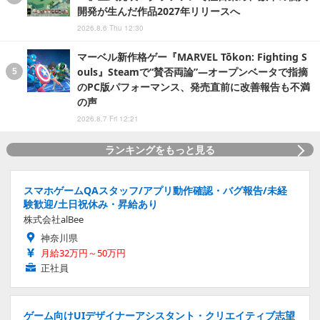
開発が生んだ作品2027年リリースへ
2026.8.6 Thu 12:30
マーベル新作格ゲー『MARVEL Tōkon: Fighting S
ouls』Steamで“賛否両論”―オープンベータで指摘
のPC版パフォーマンス、発売直前に改善報告も不満
の声
2026.8.7 Fri 12:21
ランキングをもっと見る
スマホゲームQAスタッフ/アプリ動作確認・バグ報告/未経
験歓迎/土日祝休み・昇給あり
株式会社alBee
神奈川県
月給32万円～50万円
正社員
ゲーム向けUIデザイナーアシスタント・クリエイティブ志望