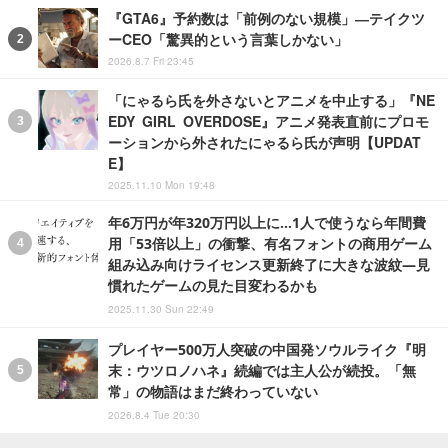
『GTA6』予約数は「前例のない規模」―テイクツ
ーCEO「驚異的という言葉しかない」
2026.8.7 Fri 23:45
「にゃるら氏を外さないとアニメを中止する」『NE
EDY GIRL OVERDOSE』アニメ発表直前にプロモ
ーションから外されたにゃるら氏が声明【UPDAT
E】
2025.11.10 Mon 19:48
年6万円が年320万円以上に…1人で使うなら年間費
用「53倍以上」の衝撃、有名フォントの商用ゲーム
組み込み向けライセンス更新終了に大きな波紋―見
慣れたゲームの見た目変わるかも
2025.11.30 Sun 22:49
プレイヤー500万人突破の中国発ソウルライク『明
末：ウツロノハネ』続編では主人公が続投。「無
常」の物語はまだ終わっていない
2026.8.4 Tue 20:30