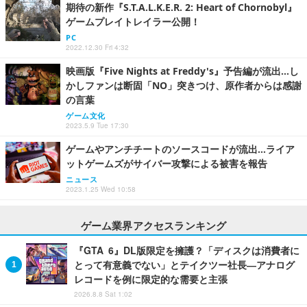
期待の新作『S.T.A.L.K.E.R. 2: Heart of Chornobyl』
ゲームプレイトレイラー公開！
PC
2022.12.30 Fri 4:32
映画版『Five Nights at Freddy's』予告編が流出…し
かしファンは断固「NO」突きつけ、原作者からは感謝
の言葉
ゲーム文化
2023.5.9 Tue 17:30
ゲームやアンチチートのソースコードが流出…ライア
ットゲームズがサイバー攻撃による被害を報告
ニュース
2023.1.25 Wed 10:58
ゲーム業界アクセスランキング
『GTA 6』DL版限定を擁護？「ディスクは消費者に
とって有意義でない」とテイクツー社長―アナログ
レコードを例に限定的な需要と主張
2026.8.8 Sat 1:02