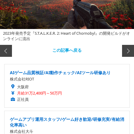
2023年発売予定『S.T.A.L.K.E.R. 2: Heart of Chornobyl』の開発ビルドがオ
ンラインに流出
この記事へ戻る
AIゲーム品質検証/AI動作チェック/AIツール研修あり
株式会社RIOT
大阪府
月給31万2,400円～50万円
正社員
ゲームアプリ運用スタッフ/ゲーム好き歓迎/研修充実/有給消
化率高い
株式会社大斗