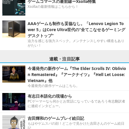
ゲームコマースの最前線ーXsolla特集
Xsollaの最新情報はこちらから！
AAAゲームも制作も妥協なし。「Lenovo Legion To
wer 5」はCore Ultra世代の“全てこなせるゲーミング
デスクトップ”
迫力を感じる強力スペック。メンテナンスしやすい構造もあり
がたい！
連載・注目記事
今週発売の新作ゲーム『The Elder Scrolls IV: Oblivio
n Remastered』『アークナイツ』『Hell Let Loose:
Vietnam』他
今週発売の新作ゲームはこちら。
有志日本語化の現場から
PCゲーマーなら何かとお世話になっているであろう有志翻訳者
に連続インタビュー。
吉田輝和のゲームプレイ絵日記
もはやゲムスパの顔！どこかで見かけた吉田さんのゲーム絵日
記