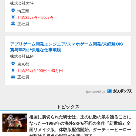
株式会社大斗
埼玉県
月給32万円～50万円
正社員
アプリゲーム開発エンジニア/スマホゲーム開発/未経験OK/
賞与年2回/快適な仕事環境
株式会社ELM
東京都
月給26万5,200円～40万円
正社員
Sponsored by
トピックス
祖国に裏切られた騎士は、王の仇敵の娘を護ることに
なった―1998年の海外SRPG不朽の名作『幻世録』全
面リメイク版、体験版配信開始。ダーティーヒーロー
が駆ける異色の戦記が令和に蘇る