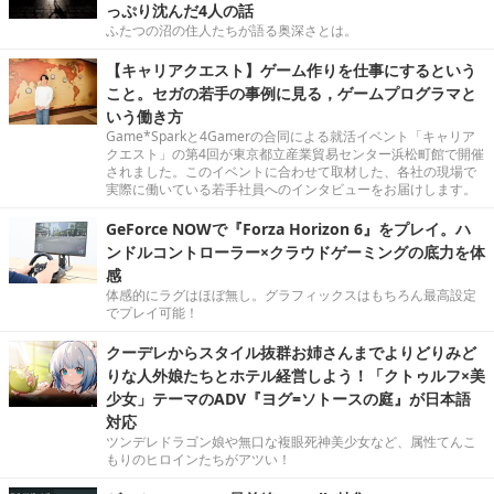
っぷり沈んだ4人の話
ふたつの沼の住人たちが語る奥深さとは。
【キャリアクエスト】ゲーム作りを仕事にするという
こと。セガの若手の事例に見る，ゲームプログラマと
いう働き方
Game*Sparkと4Gamerの合同による就活イベント「キャリア
クエスト」の第4回が東京都立産業貿易センター浜松町館で開催
されました。このイベントに合わせて取材した、各社の現場で
実際に働いている若手社員へのインタビューをお届けします。
GeForce NOWで『Forza Horizon 6』をプレイ。ハ
ンドルコントローラー×クラウドゲーミングの底力を体
感
体感的にラグはほぼ無し。グラフィックスはもちろん最高設定
でプレイ可能！
クーデレからスタイル抜群お姉さんまでよりどりみど
りな人外娘たちとホテル経営しよう！「クトゥルフ×美
少女」テーマのADV『ヨグ=ソトースの庭』が日本語
対応
ツンデレドラゴン娘や無口な複眼死神美少女など、属性てんこ
もりのヒロインたちがアツい！