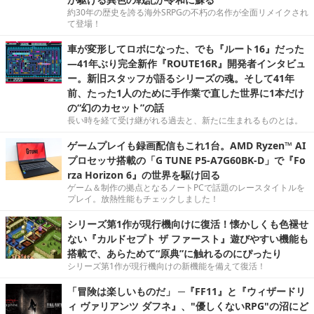
約30年の歴史を誇る海外SRPGの不朽の名作が全面リメイクされ
て登場！
車が変形してロボになった、でも『ルート16』だった
―41年ぶり完全新作『ROUTE16R』開発者インタビュ
ー。新旧スタッフが語るシリーズの魂。そして41年
前、たった1人のために手作業で直した世界に1本だけ
の“幻のカセット”の話
長い時を経て受け継がれる過去と、新たに生まれるものとは。
ゲームプレイも録画配信もこれ1台。AMD Ryzen™ AI
プロセッサ搭載の「G TUNE P5-A7G60BK-D」で『Fo
rza Horizon 6』の世界を駆け回る
ゲーム＆制作の拠点となるノートPCで話題のレースタイトルを
プレイ。放熱性能もチェックしました！
シリーズ第1作が現行機向けに復活！懐かしくも色褪せ
ない『カルドセプト ザ ファースト』遊びやすい機能も
搭載で、あらためて“原典”に触れるのにぴったり
シリーズ第1作が現行機向けの新機能を備えて復活！
「冒険は楽しいものだ」 ─『FF11』と『ウィザードリ
ィ ヴァリアンツ ダフネ』、"優しくないRPG"の沼にど