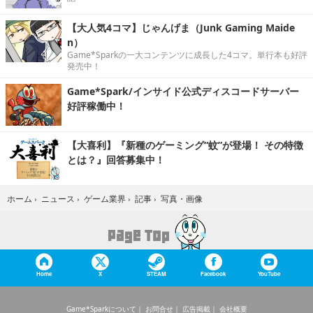
【大人気4コマ】じゃんげま（Junk Gaming Maide
n）
Game*Sparkの一大コンテンツに成長した4コマ。単行本も好評
発売中！
Game*Spark/インサイド公式ディスコードサーバー
好評稼働中！
【大喜利】『新種のゲーミング“蚊”が登場！ その特徴
とは？』回答募集中！
写真・画像
ホーム
›
ニュース
›
ゲーム業界
›
記事
›
Home
X
STEAM
Facebook
YouTube
Game*Sparkについて
お問合せ
広告掲載
会社概要