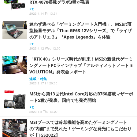
RTX 4070搭載グラボ3種が発表
PC
2023.4.14 Fri 13:34
迷わず選べる「ゲーミングノート入門機」。MSIの薄
型軽量モデル「Thin GF63 12Vシリーズ」で『ライザ
のアトリエ３』『Apex Legends』を体験
PC
2023.4.12 Wed 12:00
「RTX 40」シリーズ時代が到来！MSIの新世代ゲーミ
ングノートPCラインナップ「アルティメットノート E
VOLUTION」発表会レポート
連載・特集
2023.2.17 Fri 20:00
MSIから第13世代Intel Core対応のB760搭載マザーボ
ード5種が発表、国内でも発売開始
PC
2023.1.5 Thu 12:27
MSIブースでは冷却機能を高めたゲーミングノート
の“内側”まで見れた！ゲーミングな発光にもこだわり
が【TGS2022】