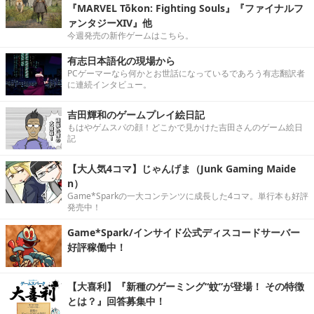
『MARVEL Tōkon: Fighting Souls』『ファイナルフ
ァンタジーXIV』他
今週発売の新作ゲームはこちら。
有志日本語化の現場から
PCゲーマーなら何かとお世話になっているであろう有志翻訳者
に連続インタビュー。
吉田輝和のゲームプレイ絵日記
もはやゲムスパの顔！どこかで見かけた吉田さんのゲーム絵日
記
【大人気4コマ】じゃんげま（Junk Gaming Maide
n）
Game*Sparkの一大コンテンツに成長した4コマ。単行本も好評
発売中！
Game*Spark/インサイド公式ディスコードサーバー
好評稼働中！
【大喜利】『新種のゲーミング“蚊”が登場！ その特徴
とは？』回答募集中！