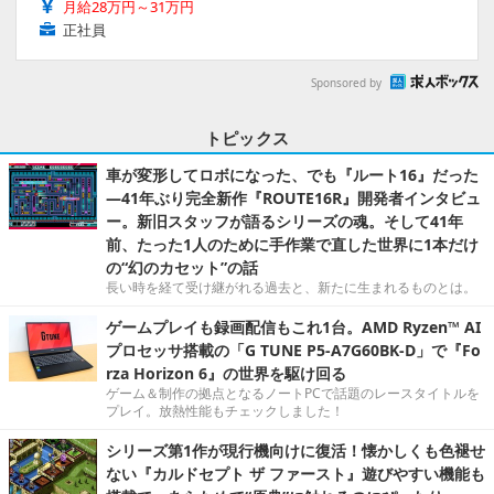
月給28万円～31万円
正社員
Sponsored by
トピックス
車が変形してロボになった、でも『ルート16』だった
―41年ぶり完全新作『ROUTE16R』開発者インタビュ
ー。新旧スタッフが語るシリーズの魂。そして41年
前、たった1人のために手作業で直した世界に1本だけ
の“幻のカセット”の話
長い時を経て受け継がれる過去と、新たに生まれるものとは。
ゲームプレイも録画配信もこれ1台。AMD Ryzen™ AI
プロセッサ搭載の「G TUNE P5-A7G60BK-D」で『Fo
rza Horizon 6』の世界を駆け回る
ゲーム＆制作の拠点となるノートPCで話題のレースタイトルを
プレイ。放熱性能もチェックしました！
シリーズ第1作が現行機向けに復活！懐かしくも色褪せ
ない『カルドセプト ザ ファースト』遊びやすい機能も