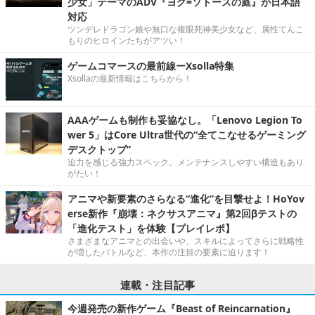
少女」テーマのADV『ヨグ=ソトースの庭』が日本語
対応
ツンデレドラゴン娘や無口な複眼死神美少女など、属性てんこ
もりのヒロインたちがアツい！
ゲームコマースの最前線ーXsolla特集
Xsollaの最新情報はこちらから！
AAAゲームも制作も妥協なし。「Lenovo Legion To
wer 5」はCore Ultra世代の“全てこなせるゲーミング
デスクトップ”
迫力を感じる強力スペック。メンテナンスしやすい構造もあり
がたい！
アニマや新要素のさらなる“進化”を目撃せよ！HoYov
erse新作『崩壊：ネクサスアニマ』第2回βテストの
「進化テスト」を体験【プレイレポ】
さまざまなアニマとの出会いや、スキルによってさらに戦略性
が増したバトルなど、本作の注目の要素に迫ります！
連載・注目記事
今週発売の新作ゲーム『Beast of Reincarnation』