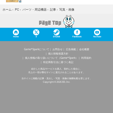
写真・画像
ホーム
›
PC
›
パーツ・周辺機器
›
記事
›
Home
X
STEAM
Facebook
YouTube
Game*Sparkについて
お問合せ
広告掲載
会社概要
個人情報保護方針
個人情報の取り扱いについて（Game*Spark）
利用規約
特定商取引法に基づく表記
紹介した商品/サービスを購入、契約した場合に、
売上の一部が弊社サイトに還元されることがあります。
当サイトに掲載の記事・見出し・写真・画像の無断転載を禁じます。
Copyright © 2026 IID, Inc.