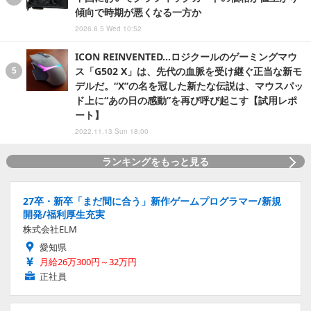
傾向で時期が悪くなる一方か
2026.8.5 Wed 10:52
ICON REINVENTED…ロジクールのゲーミングマウ
ス「G502 X」は、先代の血脈を受け継ぐ正当な新モ
デルだ。“X”の名を冠した新たな伝説は、マウスパッ
ド上に“あの日の感動”を再び呼び起こす【試用レポ
ート】
2022.11.13 Sun 18:00
ランキングをもっと見る
27卒・新卒「まだ間に合う」新作ゲームプログラマー/新規
開発/福利厚生充実
株式会社ELM
愛知県
月給26万300円～32万円
正社員