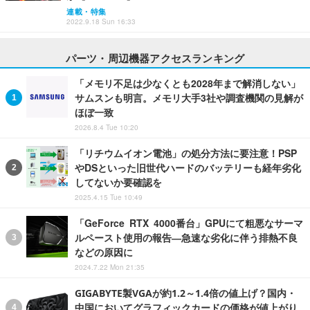
連載・特集
2022.9.18 Sun 16:33
パーツ・周辺機器アクセスランキング
「メモリ不足は少なくとも2028年まで解消しない」
サムスンも明言。メモリ大手3社や調査機関の見解が
ほぼ一致
2026.8.4 Tue 10:20
「リチウムイオン電池」の処分方法に要注意！PSP
やDSといった旧世代ハードのバッテリーも経年劣化
してないか要確認を
2025.4.15 Tue 10:49
「GeForce RTX 4000番台」GPUにて粗悪なサーマ
ルペースト使用の報告―急速な劣化に伴う排熱不良
などの原因に
2024.7.22 Mon 21:35
GIGABYTE製VGAが約1.2～1.4倍の値上げ？国内・
中国においてグラフィックカードの価格が値上がり