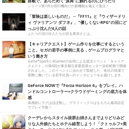
搭載で、あらためて“原典”に触れるのにぴったり
シリーズ第1作が現行機向けの新機能を備えて復活！
「冒険は楽しいものだ」 ─『FF11』と『ウィザードリ
ィ ヴァリアンツ ダフネ』、"優しくないRPG"の沼にど
っぷり沈んだ4人の話
ふたつの沼の住人たちが語る奥深さとは。
【キャリアクエスト】ゲーム作りを仕事にするという
こと。セガの若手の事例に見る，ゲームプログラマと
いう働き方
Game*Sparkと4Gamerの合同による就活イベント「キャリア
クエスト」の第4回が東京都立産業貿易センター浜松町館で開催
されました。このイベントに合わせて取材した、各社の現場で
実際に働いている若手社員へのインタビューをお届けします。
GeForce NOWで『Forza Horizon 6』をプレイ。ハ
ンドルコントローラー×クラウドゲーミングの底力を体
感
体感的にラグはほぼ無し。グラフィックスはもちろん最高設定
でプレイ可能！
クーデレからスタイル抜群お姉さんまでよりどりみど
りな人外娘たちとホテル経営しよう！「クトゥルフ×美