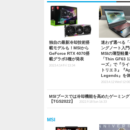
独自の最新冷却技術搭
迷わず選べる「
載モデルも！MSIから
ングノート入門
GeForce RTX 4070搭
MSIの薄型軽量
載グラボ3種が発表
「Thin GF63 
ーズ」で『ライ
2023.4.14 Fri 13:34
トリエ３』『Ap
Legends』を
2023.4.12 Wed 12:00
MSIブースでは冷却機能を高めたゲーミン
【TGS2022】
2022.9.18 Sun 16:33
MSI