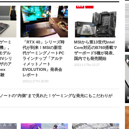
ゲーミ
「RTX 40」シリーズ時
MSIから第13世代Intel
機」。
代が到来！MSIの新世
Core対応のB760搭載マ
モデル
代ゲーミングノートPC
ザーボード5種が発表、
12Vシリ
ラインナップ「アルテ
国内でも発売開始
ザのア
ィメットノート
2023.1.5 Thu 12:27
ex
EVOLUTION」発表会
体験
レポート
2023.2.17 Fri 20:00
グノートの“内側”まで見れた！ゲーミングな発光にもこだわりが