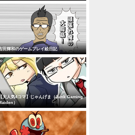
吉田輝和のゲームプレイ絵日記
【大人気4コマ】じゃんげま（Junk Gaming
Maiden）