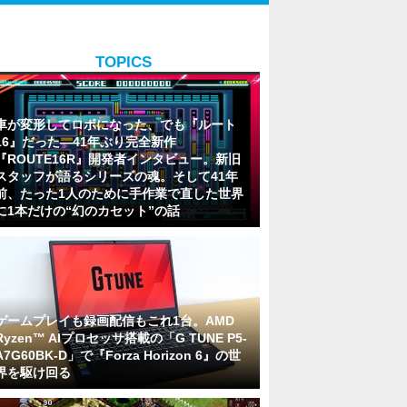
TOPICS
車が変形してロボになった、でも『ルート
16』だった―41年ぶり完全新作
『ROUTE16R』開発者インタビュー。新旧
スタッフが語るシリーズの魂。そして41年
前、たった1人のために手作業で直した世界
に1本だけの“幻のカセット”の話
ゲームプレイも録画配信もこれ1台。AMD
Ryzen™ AIプロセッサ搭載の「G TUNE P5-
A7G60BK-D」で『Forza Horizon 6』の世
界を駆け回る