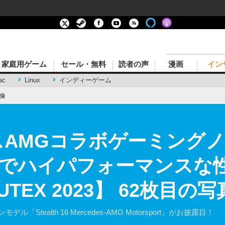
家庭用ゲーム
セール・無料
読者の声
漫画
イン
ac
Linux
インディーゲーム
像
デスAMGコラボゲーミング
でハイパフォーマンスな
TEX 2023】 62枚目の
Stealth 16 Mercedes-AMG Motorsport」がお披露目！