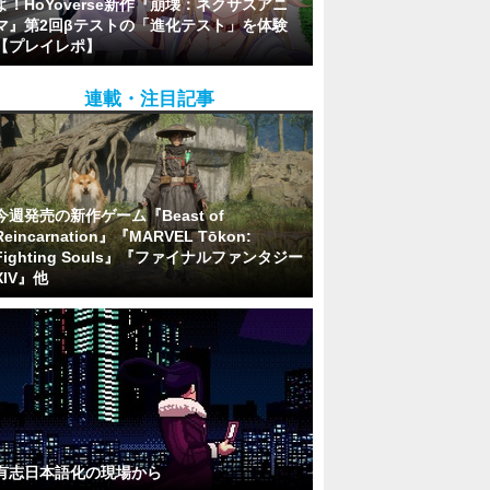
よ！HoYoverse新作『崩壊：ネクサスアニ
マ』第2回βテストの「進化テスト」を体験
【プレイレポ】
連載・注目記事
今週発売の新作ゲーム『Beast of
Reincarnation』『MARVEL Tōkon:
Fighting Souls』『ファイナルファンタジー
XIV』他
有志日本語化の現場から