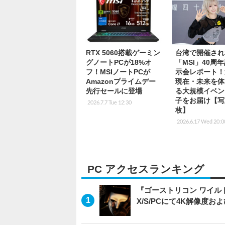
RTX 5060搭載ゲーミン
台湾で開催され
グノートPCが18%オ
「MSI」40周
フ！MSIノートPCが
示会レポート！
Amazonプライムデー
現在・未来を体
先行セールに登場
る大規模イベン
子をお届け【写
2026.7.7 Tue 12:30
枚】
2026.6.17 Wed 20:0
PC アクセスランキング
『ゴーストリコン ワイルドラン
X/S/PCにて4K解像度お