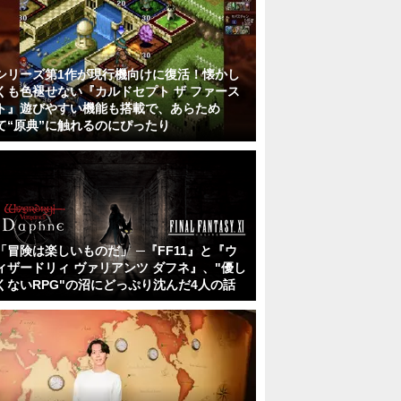
シリーズ第1作が現行機向けに復活！懐かし
くも色褪せない『カルドセプト ザ ファース
ト』遊びやすい機能も搭載で、あらため
て“原典”に触れるのにぴったり
「冒険は楽しいものだ」 ─『FF11』と『ウ
ィザードリィ ヴァリアンツ ダフネ』、"優し
くないRPG"の沼にどっぷり沈んだ4人の話