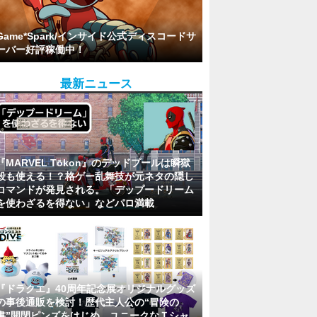
Game*Spark/インサイド公式ディスコードサ
ーバー好評稼働中！
最新ニュース
『MARVEL Tōkon』のデッドプールは瞬獄
殺も使える！？格ゲー乱舞技が元ネタの隠し
コマンドが発見される。「デップードリーム
を使わざるを得ない」などパロ満載
『ドラクエ』40周年記念展オリジナルグッズ
の事後通販を検討！歴代主人公の“冒険の
書”開閉ピンズをはじめ、ユニークなＴシャ