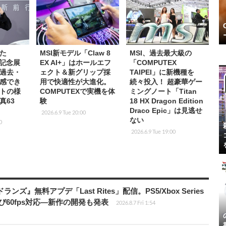
た
MSI新モデル「Claw 8
MSI、過去最大級の
年記念展
EX AI+」はホールエフ
「COMPUTEX
過去・
ェクト＆新グリップ採
TAIPEI」に新機種を
感でき
用で快適性が大進化。
続々投入！ 超豪華ゲー
トの様
COMPUTEXで実機を体
ミングノート「Titan
真63
験
18 HX Dragon Edition
Draco Epic」は見逃せ
2026.6.9 Tue 20:00
ない
0
2026.6.9 Tue 19:00
ズ』無料アプデ「Last Rites」配信。PS5/Xbox Series
よび60fps対応―新作の開発も発表
2026.8.7 Fri 1:54