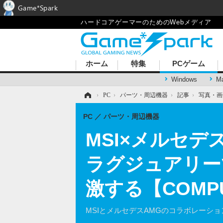
Game*Spark
ハードコアゲーマーのためのWebメディア
ホーム
特集
PCゲーム
Windows
M
ホーム
›
PC
›
パーツ・周辺機器
›
記事
›
写真・画
PC
パーツ・周辺機器
MSI×メルセ
ラグジュアリー
激する【COMPU
MSIとメルセデスAMGのコラボレーションモデル「