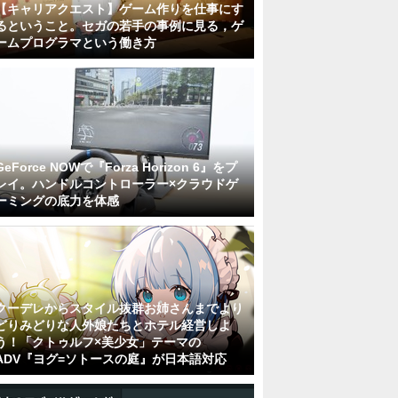
【キャリアクエスト】ゲーム作りを仕事にす
るということ。セガの若手の事例に見る，ゲ
ームプログラマという働き方
GeForce NOWで『Forza Horizon 6』をプ
レイ。ハンドルコントローラー×クラウドゲ
ーミングの底力を体感
クーデレからスタイル抜群お姉さんまでより
どりみどりな人外娘たちとホテル経営しよ
う！「クトゥルフ×美少女」テーマの
ADV『ヨグ=ソトースの庭』が日本語対応