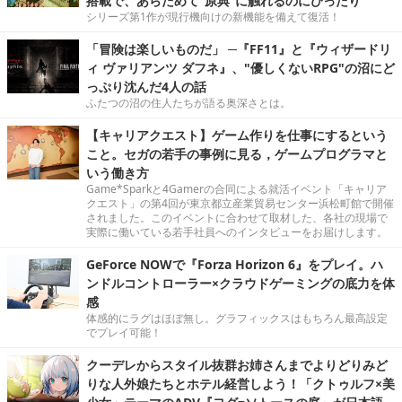
搭載で、あらためて“原典”に触れるのにぴったり
シリーズ第1作が現行機向けの新機能を備えて復活！
「冒険は楽しいものだ」 ─『FF11』と『ウィザードリ
ィ ヴァリアンツ ダフネ』、"優しくないRPG"の沼にど
っぷり沈んだ4人の話
ふたつの沼の住人たちが語る奥深さとは。
【キャリアクエスト】ゲーム作りを仕事にするという
こと。セガの若手の事例に見る，ゲームプログラマと
いう働き方
Game*Sparkと4Gamerの合同による就活イベント「キャリア
クエスト」の第4回が東京都立産業貿易センター浜松町館で開催
されました。このイベントに合わせて取材した、各社の現場で
実際に働いている若手社員へのインタビューをお届けします。
GeForce NOWで『Forza Horizon 6』をプレイ。ハ
ンドルコントローラー×クラウドゲーミングの底力を体
感
体感的にラグはほぼ無し。グラフィックスはもちろん最高設定
でプレイ可能！
クーデレからスタイル抜群お姉さんまでよりどりみど
りな人外娘たちとホテル経営しよう！「クトゥルフ×美