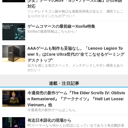
少女」テーマのADV『ヨグ=ソトースの庭』が日本語
対応
ツンデレドラゴン娘や無口な複眼死神美少女など、属性てんこ
もりのヒロインたちがアツい！
ゲームコマースの最前線ーXsolla特集
Xsollaの最新情報はこちらから！
AAAゲームも制作も妥協なし。「Lenovo Legion To
wer 5」はCore Ultra世代の“全てこなせるゲーミング
デスクトップ”
迫力を感じる強力スペック。メンテナンスしやすい構造もあり
がたい！
連載・注目記事
今週発売の新作ゲーム『The Elder Scrolls IV: Oblivio
n Remastered』『アークナイツ』『Hell Let Loose:
Vietnam』他
今週発売の新作ゲームはこちら。
有志日本語化の現場から
PCゲーマーなら何かとお世話になっているであろう有志翻訳者