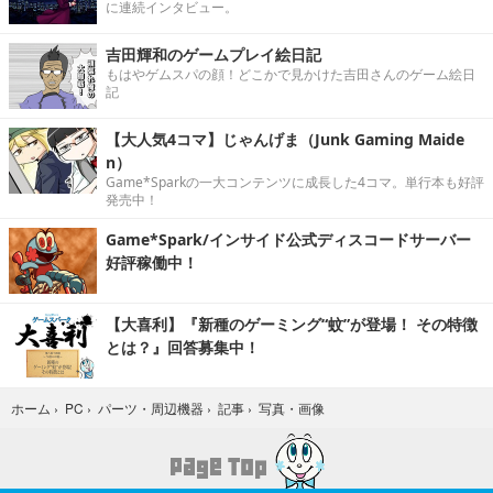
に連続インタビュー。
吉田輝和のゲームプレイ絵日記
もはやゲムスパの顔！どこかで見かけた吉田さんのゲーム絵日
記
【大人気4コマ】じゃんげま（Junk Gaming Maide
n）
Game*Sparkの一大コンテンツに成長した4コマ。単行本も好評
発売中！
Game*Spark/インサイド公式ディスコードサーバー
好評稼働中！
【大喜利】『新種のゲーミング“蚊”が登場！ その特徴
とは？』回答募集中！
写真・画像
ホーム
›
PC
›
パーツ・周辺機器
›
記事
›