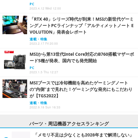
PC
2023.4.12 Wed 12:00
「RTX 40」シリーズ時代が到来！MSIの新世代ゲーミ
ングノートPCラインナップ「アルティメットノート E
VOLUTION」発表会レポート
連載・特集
2023.2.17 Fri 20:00
MSIから第13世代Intel Core対応のB760搭載マザーボ
ード5種が発表、国内でも発売開始
PC
2023.1.5 Thu 12:27
MSIブースでは冷却機能を高めたゲーミングノート
の“内側”まで見れた！ゲーミングな発光にもこだわり
が【TGS2022】
連載・特集
2022.9.18 Sun 16:33
パーツ・周辺機器アクセスランキング
「メモリ不足は少なくとも2028年まで解消しない」