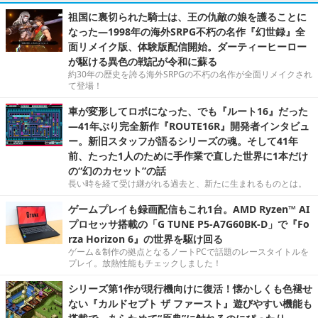
祖国に裏切られた騎士は、王の仇敵の娘を護ることに
なった―1998年の海外SRPG不朽の名作『幻世録』全
面リメイク版、体験版配信開始。ダーティーヒーロー
が駆ける異色の戦記が令和に蘇る
約30年の歴史を誇る海外SRPGの不朽の名作が全面リメイクされ
て登場！
車が変形してロボになった、でも『ルート16』だった
―41年ぶり完全新作『ROUTE16R』開発者インタビュ
ー。新旧スタッフが語るシリーズの魂。そして41年
前、たった1人のために手作業で直した世界に1本だけ
の“幻のカセット”の話
長い時を経て受け継がれる過去と、新たに生まれるものとは。
ゲームプレイも録画配信もこれ1台。AMD Ryzen™ AI
プロセッサ搭載の「G TUNE P5-A7G60BK-D」で『Fo
rza Horizon 6』の世界を駆け回る
ゲーム＆制作の拠点となるノートPCで話題のレースタイトルを
プレイ。放熱性能もチェックしました！
シリーズ第1作が現行機向けに復活！懐かしくも色褪せ
ない『カルドセプト ザ ファースト』遊びやすい機能も