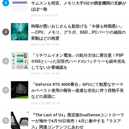
サムスンも明言。メモリ大手3社や調査機関の見解が
ほぼ一致
2026.8.4 Tue 10:20
時期が悪いおじさんも匙投げる「今後も時期悪い」
―CPU、メモリ、グラボ、SSD…PCパーツの値段の
変動はどの程度
2025.12.9 Tue 15:46
「リチウムイオン電池」の処分方法に要注意！PSP
やDSといった旧世代ハードのバッテリーも経年劣化
してないか要確認を
2025.4.15 Tue 10:49
「GeForce RTX 4000番台」GPUにて粗悪なサーマ
ルペースト使用の報告―急速な劣化に伴う排熱不良
などの原因に
2024.7.22 Mon 21:35
『The Last of Us』限定版DualSenseコントローラ
ーが海外で4月10日発売！4月に集中する『ラスア
ス』関連コンテンツにあわせ