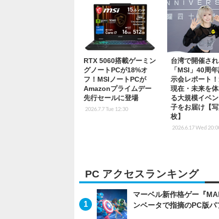
RTX 5060搭載ゲーミン
台湾で開催され
グノートPCが18%オ
「MSI」40周
フ！MSIノートPCが
示会レポート！
Amazonプライムデー
現在・未来を体
先行セールに登場
る大規模イベン
子をお届け【写
2026.7.7 Tue 12:30
枚】
2026.6.17 Wed 20:0
PC アクセスランキング
マーベル新作格ゲー『MARVEL
ンベータで指摘のPC版