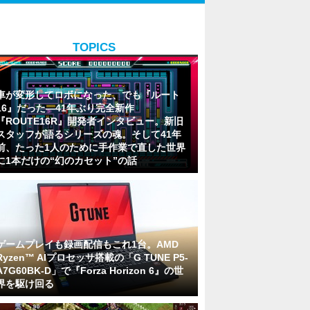
TOPICS
車が変形してロボになった、でも『ルート
16』だった―41年ぶり完全新作
『ROUTE16R』開発者インタビュー。新旧
スタッフが語るシリーズの魂。そして41年
前、たった1人のために手作業で直した世界
に1本だけの“幻のカセット”の話
ゲームプレイも録画配信もこれ1台。AMD
Ryzen™ AIプロセッサ搭載の「G TUNE P5-
A7G60BK-D」で『Forza Horizon 6』の世
界を駆け回る