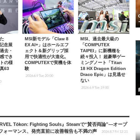
た
MSI新モデル「Claw 8
MSI、過去最大級の
年記念展
EX AI+」はホールエフ
「COMPUTEX
過去・
ェクト＆新グリップ採
TAIPEI」に新機種を
感でき
用で快適性が大進化。
続々投入！ 超豪華ゲー
トの様
COMPUTEXで実機を体
ミングノート「Titan
真63
験
18 HX Dragon Edition
Draco Epic」は見逃せ
2026.6.9 Tue 20:00
ない
0
2026.6.9 Tue 19:00
 Tōkon: Fighting Souls』Steamで“賛否両論”―オープ
パフォーマンス、発売直前に改善報告も不満の声
2026.8.7 Fri 12:21