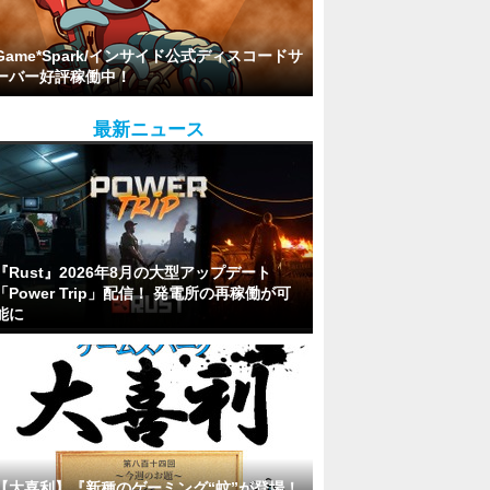
Game*Spark/インサイド公式ディスコードサ
ーバー好評稼働中！
最新ニュース
『Rust』2026年8月の大型アップデート
「Power Trip」配信！ 発電所の再稼働が可
能に
【大喜利】『新種のゲーミング“蚊”が登場！