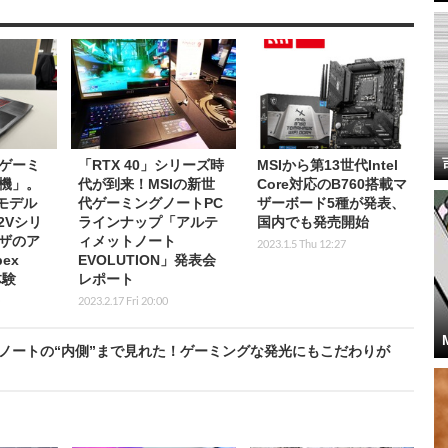
ゲーミ
「RTX 40」シリーズ時
MSIから第13世代Intel
機」。
代が到来！MSIの新世
Core対応のB760搭載マ
モデル
代ゲーミングノートPC
ザーボード5種が発表、
12Vシリ
ラインナップ「アルテ
国内でも発売開始
ザのア
ィメットノート
2023.1.5 Thu 12:27
ex
EVOLUTION」発表会
体験
レポート
2023.2.17 Fri 20:00
グノートの“内側”まで見れた！ゲーミングな発光にもこだわりが