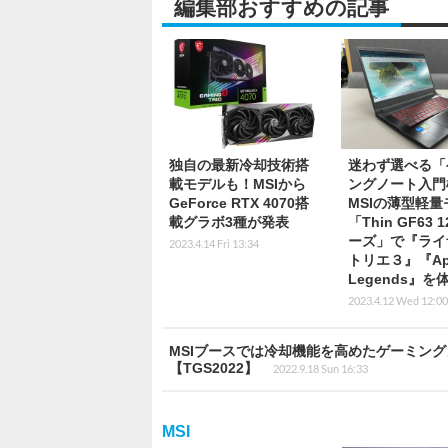
編集部おすすめの記事
独自の最新冷却技術搭
迷わず選べる「
載モデルも！MSIから
ングノート入門
GeForce RTX 4070搭
MSIの薄型軽量
載グラボ3種が発表
「Thin GF63 
ーズ」で『ライ
2023.4.14 Fri 13:34
トリエ３』『Ap
Legends』を
2023.4.12 Wed 12:00
MSIブースでは冷却機能を高めたゲーミン
【TGS2022】
2022.9.18 Sun 16:33
MSI