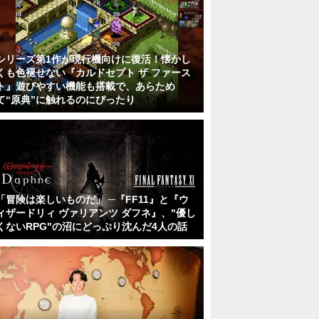
シリーズ第1作が現行機向けに復活！懐かし
くも色褪せない『カルドセプト ザ ファース
ト』遊びやすい機能も搭載で、あらため
て“原典”に触れるのにぴったり
「冒険は楽しいものだ」 ─『FF11』と『ウ
ィザードリィ ヴァリアンツ ダフネ』、"優し
くないRPG"の沼にどっぷり沈んだ4人の話