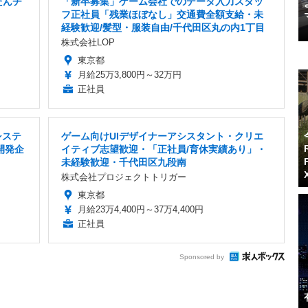
たんチ
「新卒募集」ゲーム会社でのデータ入力スタッ
フ正社員「残業ほぼなし」交通費全額支給・未
経験歓迎/髪型・服装自由/千代田区丸の内1丁目
株式会社LOP
東京都
月給25万3,800円～32万円
正社員
システ
ゲーム向けUIデザイナーアシスタント・クリエ
開発企
イティブ志望歓迎・「正社員/育休実績あり」・
未経験歓迎・千代田区九段南
株式会社プロジェクトトリガー
東京都
月給23万4,400円～37万4,400円
正社員
Sponsored by