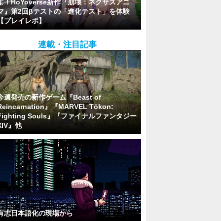
よ！HoYoverse新作『崩壊：ネクサスアニ
マ』第2回βテストの「進化テスト」を体験
【プレイレポ】
連載・注目記事
今週発売の新作ゲーム『Beast of
Reincarnation』『MARVEL Tōkon:
Fighting Souls』『ファイナルファンタジー
XIV』他
有志日本語化の現場から