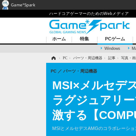
Game*Spark
ハードコアゲーマーのためのWebメディア
ホーム
特集
PCゲーム
Windows
M
ホーム
›
PC
›
パーツ・周辺機器
›
記事
›
写真・画
PC
パーツ・周辺機器
MSI×メルセ
ラグジュアリー
激する【COMPU
MSIとメルセデスAMGのコラボレーションモデル「