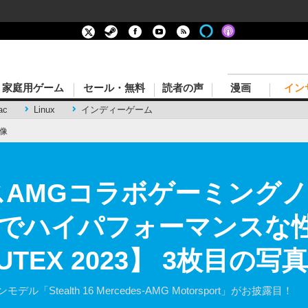
家庭用ゲーム
セール・無料
読者の声
漫画
イン
ac
Linux
インディーゲーム
像
デスAMGコラボゲーミング
でハイパフォーマンスな
TEX 2023】 3枚目の写
Stealth 16 Mercedes-AMG Motorsport」がお披露目！