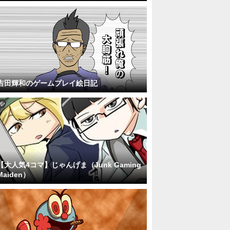
吉田輝和のゲームプレイ絵日記
【大人気4コマ】じゃんげま（Junk Gaming
Maiden）