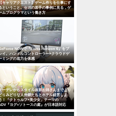
【キャリアクエスト】ゲーム作りを仕事にす
るということ。セガの若手の事例に見る，ゲ
ームプログラマという働き方
GeForce NOWで『Forza Horizon 6』をプ
レイ。ハンドルコントローラー×クラウドゲ
ーミングの底力を体感
クーデレからスタイル抜群お姉さんまでより
どりみどりな人外娘たちとホテル経営しよ
う！「クトゥルフ×美少女」テーマの
ADV『ヨグ=ソトースの庭』が日本語対応