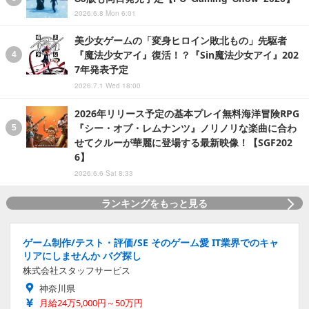
2026.6.8 Mon 6:01
美少女ゲームの「変身ヒロイン敗北もの」先駆者
『魔法少女アイ』復活！？『Sin魔法少女アイ』202
7年発表予定
2026.7.1 Wed 18:00
2026年リリース予定の基本プレイ無料海洋冒険RPG
『シー・オブ・レムナンツ』ノリノリな楽曲に合わ
せてクルーが華麗に登場する最新映像！【SGF202
6】
2026.6.6 Sat 8:33
ランキングをもっと見る
ゲーム制作/テスト・評価/SE そのゲーム愛 IT業界でのキャ
リアにしませんか バグ探し
株式会社スタッフサービス
神奈川県
月給24万5,000円～50万円