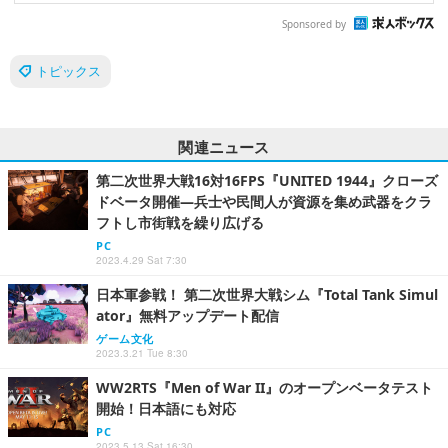
Sponsored by
トピックス
関連ニュース
第二次世界大戦16対16FPS『UNITED 1944』クローズ
ドベータ開催―兵士や民間人が資源を集め武器をクラ
フトし市街戦を繰り広げる
PC
2023.4.29 Sat 7:30
日本軍参戦！ 第二次世界大戦シム『Total Tank Simul
ator』無料アップデート配信
ゲーム文化
2023.3.21 Tue 8:30
WW2RTS『Men of War II』のオープンベータテスト
開始！日本語にも対応
PC
2023.5.13 Sat 16:30