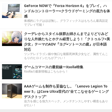
GeForce NOWで『Forza Horizon 6』をプレイ。ハ
ンドルコントローラー×クラウドゲーミングの底力を体
感
体感的にラグはほぼ無し。グラフィックスはもちろん最高設定
でプレイ可能！
クーデレからスタイル抜群お姉さんまでよりどりみど
りな人外娘たちとホテル経営しよう！「クトゥルフ×美
少女」テーマのADV『ヨグ=ソトースの庭』が日本語
対応
ツンデレドラゴン娘や無口な複眼死神美少女など、属性てんこ
もりのヒロインたちがアツい！
ゲームコマースの最前線ーXsolla特集
Xsollaの最新情報はこちらから！
AAAゲームも制作も妥協なし。「Lenovo Legion To
wer 5」はCore Ultra世代の“全てこなせるゲーミング
デスクトップ”
迫力を感じる強力スペック。メンテナンスしやすい構造もあり
がたい！