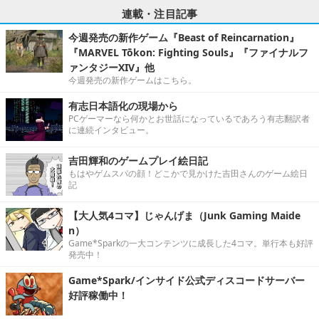
連載・注目記事
今週発売の新作ゲーム『Beast of Reincarnation』
『MARVEL Tōkon: Fighting Souls』『ファイナルフ
ァンタジーXIV』他
今週発売の新作ゲームはこちら。
有志日本語化の現場から
PCゲーマーなら何かとお世話になっているであろう有志翻訳者
に連続インタビュー。
吉田輝和のゲームプレイ絵日記
もはやゲムスパの顔！どこかで見かけた吉田さんのゲーム絵日
記
【大人気4コマ】じゃんげま（Junk Gaming Maide
n）
Game*Sparkの一大コンテンツに成長した4コマ。単行本も好評
発売中！
Game*Spark/インサイド公式ディスコードサーバー
好評稼働中！