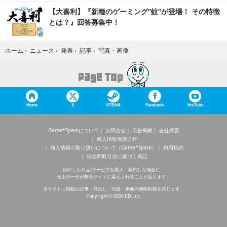
【大喜利】『新種のゲーミング“蚊”が登場！ その特徴
とは？』回答募集中！
写真・画像
ホーム
›
ニュース
›
発表
›
記事
›
Home
X
STEAM
Facebook
YouTube
Game*Sparkについて
お問合せ
広告掲載
会社概要
個人情報保護方針
個人情報の取り扱いについて（Game*Spark）
利用規約
特定商取引法に基づく表記
紹介した商品/サービスを購入、契約した場合に、
売上の一部が弊社サイトに還元されることがあります。
当サイトに掲載の記事・見出し・写真・画像の無断転載を禁じます。
Copyright © 2026 IID, Inc.