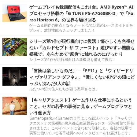
ゲームプレイも録画配信もこれ1台。AMD Ryzen™ AI
プロセッサ搭載の「G TUNE P5-A7G60BK-D」で『Fo
rza Horizon 6』の世界を駆け回る
ゲーム＆制作の拠点となるノートPCで話題のレースタイトルを
プレイ。放熱性能もチェックしました！
シリーズ第1作が現行機向けに復活！懐かしくも色褪せ
ない『カルドセプト ザ ファースト』遊びやすい機能も
搭載で、あらためて“原典”に触れるのにぴったり
シリーズ第1作が現行機向けの新機能を備えて復活！
「冒険は楽しいものだ」 ─『FF11』と『ウィザードリ
ィ ヴァリアンツ ダフネ』、"優しくないRPG"の沼にど
っぷり沈んだ4人の話
ふたつの沼の住人たちが語る奥深さとは。
【キャリアクエスト】ゲーム作りを仕事にするという
こと。セガの若手の事例に見る，ゲームプログラマと
いう働き方
Game*Sparkと4Gamerの合同による就活イベント「キャリア
クエスト」の第4回が東京都立産業貿易センター浜松町館で開催
されました。このイベントに合わせて取材した、各社の現場で
実際に働いている若手社員へのインタビューをお届けします。