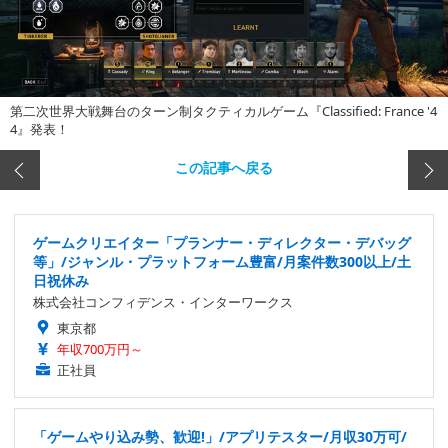
第二次世界大戦舞台のターン制タクティカルゲーム『Classified: France '4
4』発表！
この記事へ戻る
ゲームクリエイター「プランナー・ディレクター・デバッグ
等」/ジャンル・プラットフォーム豊富/月案件数300以上/土
日祝休み
株式会社コンフィデンス・インターワークス
東京都
年収700万円～
正社員
「ゲームやり込み勢、歓迎!」/アプリテスター/月収30万可/