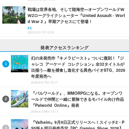
戦場は世界各地、そして陸海空―オープンワールドW
W2ローグライクシューター『United Assault - Worl
d War 2 』早期アクセスにて登場！
PC
2023.3.31 Fri 12:03
発表アクセスランキング
幻の未発売作『キメラビースト』ついに復刻！『ジ
ャレコ アーケード コレクション』全32タイトルが
出揃う―敵を捕食し進化する異色バイオSTG、2026
年度発売へ
2026.8.6 Thu 19:17
『パルワールド』、MMORPGになる。オープンワ
ールドで仲間と一緒に冒険できるモバイル向け作品
『Palworld Online』発表
2026.8.3 Mon 13:17
『Valheim』9月9日正式リリースへ！スイッチ2・P
S5版も同日発売予定【PC Gaming Show 2026】