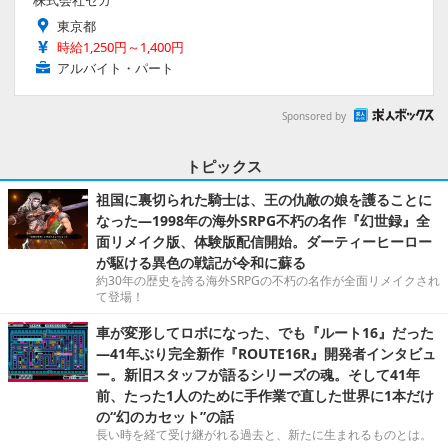
株式会社セガ
東京都
時給1,250円～1,400円
アルバイト・パート
Sponsored by
トピックス
祖国に裏切られた騎士は、王の仇敵の娘を護ることに
なった―1998年の海外SRPG不朽の名作『幻世録』全
面リメイク版、体験版配信開始。ダーティーヒーロー
が駆ける異色の戦記が令和に蘇る
約30年の歴史を誇る海外SRPGの不朽の名作が全面リメイクされ
て登場！
車が変形してロボになった、でも『ルート16』だった
―41年ぶり完全新作『ROUTE16R』開発者インタビュ
ー。新旧スタッフが語るシリーズの魂。そして41年
前、たった1人のために手作業で直した世界に1本だけ
の“幻のカセット”の話
長い時を経て受け継がれる過去と、新たに生まれるものとは。