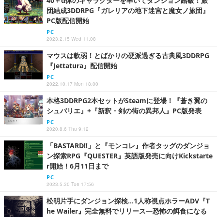
40＋α体のキャラクターを率いてダンジョン踏破！旅
団結成3DDRPG『ガレリアの地下迷宮と魔女ノ旅団』
PC版配信開始
PC
2023.2.15 Wed 11:08
マウスは軟弱！とばかりの硬派過ぎる古典風3DDRPG
『Jettatura』配信開始
PC
2022.10.17 Mon 18:00
本格3DDRPG2本セットがSteamに登場！『蒼き翼の
シュバリエ』+『新釈・剣の街の異邦人』PC版発表
PC
2020.8.6 Thu 9:12
「BASTARD!!」と『モンコレ』作者タッグのダンジョ
ン探索RPG『QUESTER』英語版発売に向けKickstarte
r開始！6月11日まで
PC
2023.5.30 Tue 17:56
松明片手にダンジョン探検…1人称視点ホラーADV『T
he Wailer』完全無料でリリース―恐怖の餌食になる