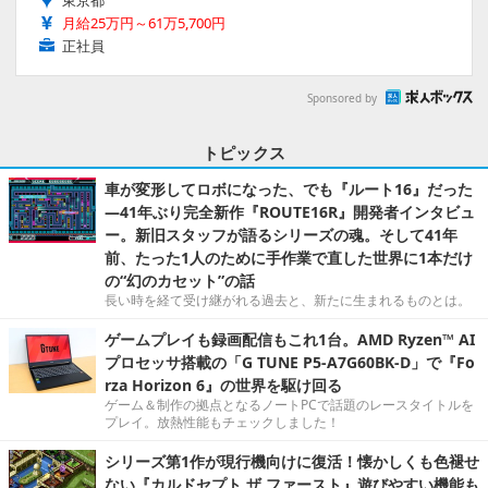
東京都
月給25万円～61万5,700円
正社員
Sponsored by
トピックス
車が変形してロボになった、でも『ルート16』だった
―41年ぶり完全新作『ROUTE16R』開発者インタビュ
ー。新旧スタッフが語るシリーズの魂。そして41年
前、たった1人のために手作業で直した世界に1本だけ
の“幻のカセット”の話
長い時を経て受け継がれる過去と、新たに生まれるものとは。
ゲームプレイも録画配信もこれ1台。AMD Ryzen™ AI
プロセッサ搭載の「G TUNE P5-A7G60BK-D」で『Fo
rza Horizon 6』の世界を駆け回る
ゲーム＆制作の拠点となるノートPCで話題のレースタイトルを
プレイ。放熱性能もチェックしました！
シリーズ第1作が現行機向けに復活！懐かしくも色褪せ
ない『カルドセプト ザ ファースト』遊びやすい機能も