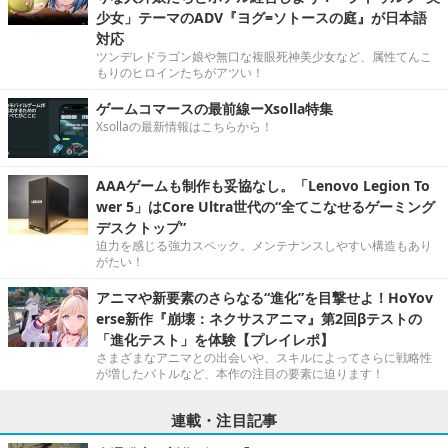
少女」テーマのADV『ヨグ=ソトースの庭』が日本語
対応
ツンデレドラゴン娘や無口な複眼死神美少女など、属性てんこ
もりのヒロインたちがアツい！
ゲームコマースの最前線ーXsolla特集
Xsollaの最新情報はこちらから！
AAAゲームも制作も妥協なし。「Lenovo Legion To
wer 5」はCore Ultra世代の“全てこなせるゲーミング
デスクトップ”
迫力を感じる強力スペック。メンテナンスしやすい構造もあり
がたい！
アニマや新要素のさらなる“進化”を目撃せよ！HoYov
erse新作『崩壊：ネクサスアニマ』第2回βテストの
「進化テスト」を体験【プレイレポ】
さまざまなアニマとの出会いや、スキルによってさらに戦略性
が増したバトルなど、本作の注目の要素に迫ります！
連載・注目記事