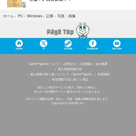
写真・画像
ホーム
›
PC
›
Windows
›
記事
›
Home
X
STEAM
Facebook
YouTube
Game*Sparkについて
お問合せ
広告掲載
会社概要
個人情報保護方針
個人情報の取り扱いについて（Game*Spark）
利用規約
特定商取引法に基づく表記
紹介した商品/サービスを購入、契約した場合に、
売上の一部が弊社サイトに還元されることがあります。
当サイトに掲載の記事・見出し・写真・画像の無断転載を禁じます。
Copyright © 2026 IID, Inc.