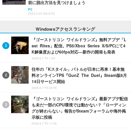
前に脱出方法を見つけましょう
PC
2023.5.20 Sat 8:00
Windowsアクセスランキング
『ゴーストリコン ワイルドランズ』無料アプデ「L
ast Rites」配信。PS5/Xbox Series X/S/PCにて4
K解像度および60fps対応―新作の開発も発表
2026.8.7 Fri 1:54
往年の「Kスタイル」バトルが日本に再来！基本無
料オンラインTPS『GunZ The Duel』Steam版8月
14日サービス開始
2026.8.7 Fri 20:45
『ゴーストリコン ワイルドランズ』最新アプデ配信
も未だ一部のCPU環境では動かない？「ローディン
グが終わらない」報告がSteamフォーラムや海外掲
示板に投稿
2026.8.7 Fri 17:45