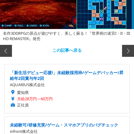
名作3DDRPGの原点が遊びやすく、美しく蘇る！『世界樹の迷宮I・II・III
HD REMASTER』発売
この記事へ戻る
「新生活デビュー応援!」未経験採用枠/ゲームデバッカー/昇
給年2回賞与年2回
AQUARIUS株式会社
愛知県
月給28万円～60万円
正社員
未経験可/研修充実/ゲーム・スマホアプリのバグチェック
infront株式会社