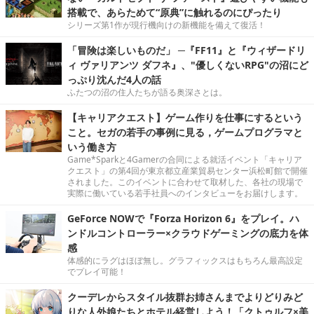
搭載で、あらためて“原典”に触れるのにぴったり
シリーズ第1作が現行機向けの新機能を備えて復活！
「冒険は楽しいものだ」 ─『FF11』と『ウィザードリ
ィ ヴァリアンツ ダフネ』、"優しくないRPG"の沼にど
っぷり沈んだ4人の話
ふたつの沼の住人たちが語る奥深さとは。
【キャリアクエスト】ゲーム作りを仕事にするという
こと。セガの若手の事例に見る，ゲームプログラマと
いう働き方
Game*Sparkと4Gamerの合同による就活イベント「キャリア
クエスト」の第4回が東京都立産業貿易センター浜松町館で開催
されました。このイベントに合わせて取材した、各社の現場で
実際に働いている若手社員へのインタビューをお届けします。
GeForce NOWで『Forza Horizon 6』をプレイ。ハ
ンドルコントローラー×クラウドゲーミングの底力を体
感
体感的にラグはほぼ無し。グラフィックスはもちろん最高設定
でプレイ可能！
クーデレからスタイル抜群お姉さんまでよりどりみど
りな人外娘たちとホテル経営しよう！「クトゥルフ×美