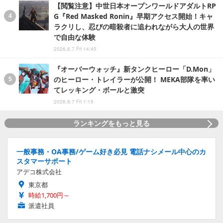
【閲覧注意】中世日本オープンワールドアダルトRP
G『Red Masked Ronin』早期アクセス開始！キャ
ラクリし、忍びの暗殺者に追われながら大人の世界
で自由な体験
2026.8.7 Fri 14:45
『オーバーウォッチ』新タンクヒーロー「D.Mon」
のヒーロー・トレイラーが公開！ MEKA部隊を率い
てレッキング・ボールと激突
2026.8.7 Fri 1:15
ランキングをもっと見る
一般事務・OA事務/ゲーム好き必見 電話ナシメール中心のカ
スタマーサポート
アデコ株式会社
東京都
時給1,700円～
派遣社員