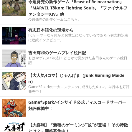
今週発売の新作ゲーム『Beast of Reincarnation』
『MARVEL Tōkon: Fighting Souls』『ファイナルフ
ァンタジーXIV』他
今週発売の新作ゲームはこちら。
有志日本語化の現場から
PCゲーマーなら何かとお世話になっているであろう有志翻訳者
に連続インタビュー。
吉田輝和のゲームプレイ絵日記
もはやゲムスパの顔！どこかで見かけた吉田さんのゲーム絵日
記
【大人気4コマ】じゃんげま（Junk Gaming Maide
n）
Game*Sparkの一大コンテンツに成長した4コマ。単行本も好評
発売中！
Game*Spark/インサイド公式ディスコードサーバー
好評稼働中！
【大喜利】『新種のゲーミング“蚊”が登場！ その特徴
とは？』回答募集中！