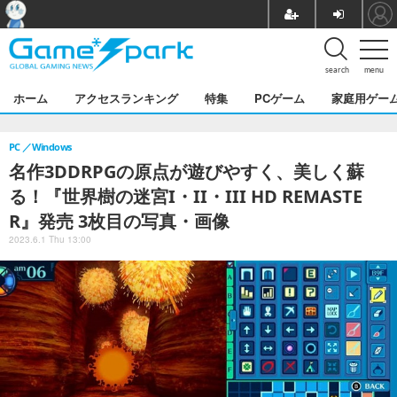
search
menu
ホーム
アクセスランキング
特集
PCゲーム
家庭用ゲー
PC
Windows
名作3DDRPGの原点が遊びやすく、美しく蘇
る！『世界樹の迷宮I・II・III HD REMASTE
R』発売 3枚目の写真・画像
2023.6.1 Thu 13:00