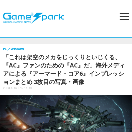
search
menu
ホーム
アクセスランキング
特集
PCゲーム
家庭用ゲー
PC
Windows
「これは架空のメカをじっくりといじくる、
『AC』ファンのための『AC』だ」海外メディ
アによる『アーマード・コア6』インプレッシ
ョンまとめ 3枚目の写真・画像
2023.6.15 Thu 11:10