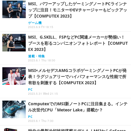
MSI、パワーアップしたゲーミングノートPCラインナ
ップに注目！モニターやEVチャージャーもピックアッ
プ【COMPUTEX 2023】
ゲーム機
2023.6.9 Fri 18:15
MSI、G.SKILL、FSPなどPC関連メーカーが勢揃い！
ブースを彩るコンパニオンフォトレポート【COMPUT
EX 2023】
連載・特集
2023.6.1 Thu 18:00
MSI×メルセデスAMGコラボゲーミングノートPCが発
表！ラグジュアリーでハイパフォーマンスな性能で所
有欲を刺激する【COMPUTEX 2023】
PC
2023.5.31 Wed 21:15
ComputexでのMSI新ノートPCに注目集まる。インテ
ル次世代CPU「Meteor Lake」搭載か？
PC
2023.6.1 Thu 7:30
独自の最新冷却技術搭載モデルも！MSIからGeForce