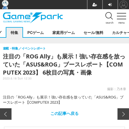
search
menu
グ
特集
PCゲーム
家庭用ゲーム
セール/無料
カルチャ
連載・特集
イベントレポート
注目の「ROG Ally」も展示！強い存在感を放っ
ていた「ASUS&ROG」ブースレポート【COM
PUTEX 2023】 6枚目の写真・画像
2023.6.18 Sun 12:30
撮影：乃木章
注目の「ROG Ally」も展示！強い存在感を放っていた「ASUS&ROG」ブ
ースレポート【COMPUTEX 2023】
この記事へ戻る