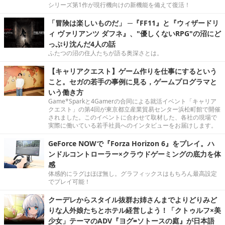
シリーズ第1作が現行機向けの新機能を備えて復活！
「冒険は楽しいものだ」 ─『FF11』と『ウィザードリ
ィ ヴァリアンツ ダフネ』、"優しくないRPG"の沼にど
っぷり沈んだ4人の話
ふたつの沼の住人たちが語る奥深さとは。
【キャリアクエスト】ゲーム作りを仕事にするという
こと。セガの若手の事例に見る，ゲームプログラマと
いう働き方
Game*Sparkと4Gamerの合同による就活イベント「キャリア
クエスト」の第4回が東京都立産業貿易センター浜松町館で開催
されました。このイベントに合わせて取材した、各社の現場で
実際に働いている若手社員へのインタビューをお届けします。
GeForce NOWで『Forza Horizon 6』をプレイ。ハ
ンドルコントローラー×クラウドゲーミングの底力を体
感
体感的にラグはほぼ無し。グラフィックスはもちろん最高設定
でプレイ可能！
クーデレからスタイル抜群お姉さんまでよりどりみど
りな人外娘たちとホテル経営しよう！「クトゥルフ×美
少女」テーマのADV『ヨグ=ソトースの庭』が日本語