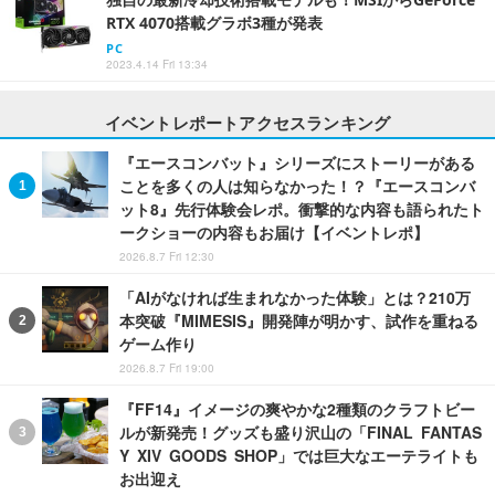
RTX 4070搭載グラボ3種が発表
PC
2023.4.14 Fri 13:34
イベントレポートアクセスランキング
『エースコンバット』シリーズにストーリーがある
ことを多くの人は知らなかった！？『エースコンバ
ット8』先行体験会レポ。衝撃的な内容も語られたト
ークショーの内容もお届け【イベントレポ】
2026.8.7 Fri 12:30
「AIがなければ生まれなかった体験」とは？210万
本突破『MIMESIS』開発陣が明かす、試作を重ねる
ゲーム作り
2026.8.7 Fri 19:00
『FF14』イメージの爽やかな2種類のクラフトビー
ルが新発売！グッズも盛り沢山の「FINAL FANTAS
Y XIV GOODS SHOP」では巨大なエーテライトも
お出迎え