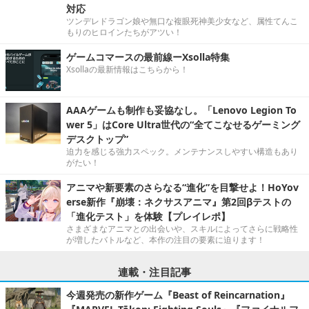
対応
ツンデレドラゴン娘や無口な複眼死神美少女など、属性てんこ
もりのヒロインたちがアツい！
ゲームコマースの最前線ーXsolla特集
Xsollaの最新情報はこちらから！
AAAゲームも制作も妥協なし。「Lenovo Legion To
wer 5」はCore Ultra世代の“全てこなせるゲーミング
デスクトップ”
迫力を感じる強力スペック。メンテナンスしやすい構造もあり
がたい！
アニマや新要素のさらなる“進化”を目撃せよ！HoYov
erse新作『崩壊：ネクサスアニマ』第2回βテストの
「進化テスト」を体験【プレイレポ】
さまざまなアニマとの出会いや、スキルによってさらに戦略性
が増したバトルなど、本作の注目の要素に迫ります！
連載・注目記事
今週発売の新作ゲーム『Beast of Reincarnation』