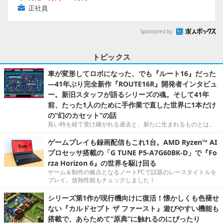
正社員
Sponsored by
トピックス
車が変形してロボになった、でも『ルート16』だった
―41年ぶり完全新作『ROUTE16R』開発者インタビュ
ー。新旧スタッフが語るシリーズの魂。そして41年
前、たった1人のために手作業で直した世界に1本だけ
の“幻のカセット”の話
長い時を経て受け継がれる過去と、新たに生まれるものとは。
ゲームプレイも録画配信もこれ1台。AMD Ryzen™ AI
プロセッサ搭載の「G TUNE P5-A7G60BK-D」で『Fo
rza Horizon 6』の世界を駆け回る
ゲーム＆制作の拠点となるノートPCで話題のレースタイトルを
プレイ。放熱性能もチェックしました！
シリーズ第1作が現行機向けに復活！懐かしくも色褪せ
ない『カルドセプト ザ ファースト』遊びやすい機能も
搭載で、あらためて“原典”に触れるのにぴったり