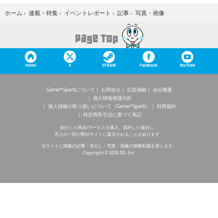
写真・画像
ホーム
›
連載・特集
›
イベントレポート
›
記事
›
Home
X
STEAM
Facebook
YouTube
Game*Sparkについて
お問合せ
広告掲載
会社概要
個人情報保護方針
個人情報の取り扱いについて（Game*Spark）
利用規約
特定商取引法に基づく表記
紹介した商品/サービスを購入、契約した場合に、
売上の一部が弊社サイトに還元されることがあります。
当サイトに掲載の記事・見出し・写真・画像の無断転載を禁じます。
Copyright © 2026 IID, Inc.