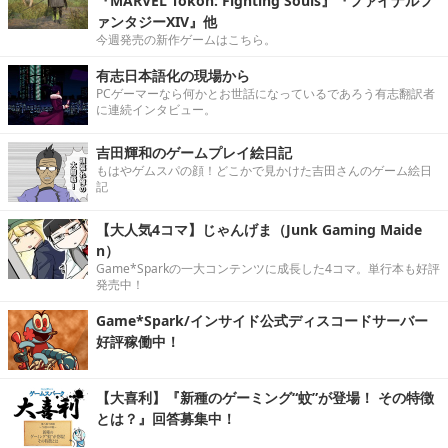
『MARVEL Tōkon: Fighting Souls』『ファイナルフ
ァンタジーXIV』他
今週発売の新作ゲームはこちら。
有志日本語化の現場から
PCゲーマーなら何かとお世話になっているであろう有志翻訳者
に連続インタビュー。
吉田輝和のゲームプレイ絵日記
もはやゲムスパの顔！どこかで見かけた吉田さんのゲーム絵日
記
【大人気4コマ】じゃんげま（Junk Gaming Maide
n）
Game*Sparkの一大コンテンツに成長した4コマ。単行本も好評
発売中！
Game*Spark/インサイド公式ディスコードサーバー
好評稼働中！
【大喜利】『新種のゲーミング“蚊”が登場！ その特徴
とは？』回答募集中！