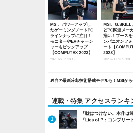
MSI、パワーアップし
MSI、G.SKIL
たゲーミングノートPC
どPC関連メー
ラインナップに注目！
揃い！ブースを
モニターやEVチャージ
ンパニオンフォ
ャーもピックアップ
ート【COMPUT
【COMPUTEX 2023】
2023】
2023.6.9 Fri 18:15
2023.6.1 Thu 18:00
独自の最新冷却技術搭載モデルも！MSIからGeF
連載・特集 アクセスランキ
「嘘はつけない。本作は
『Lies of P：コンプリ