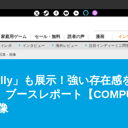
家庭用ゲーム
セール・無料
読者の声
漫画
イン
レイレポ
インタビュー
海外レビュー
注目インディーミニ問
写真・画像
Ally」も展示！強い存在
」ブースレポート【COMPUTE
像