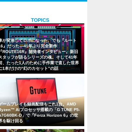
TOPICS
車が変形してロボになった、でも『ルート
16』だった―41年ぶり完全新作
『ROUTE16R』開発者インタビュー。新旧
スタッフが語るシリーズの魂。そして41年
前、たった1人のために手作業で直した世界
に1本だけの“幻のカセット”の話
ゲームプレイも録画配信もこれ1台。AMD
Ryzen™ AIプロセッサ搭載の「G TUNE P5-
A7G60BK-D」で『Forza Horizon 6』の世
界を駆け回る