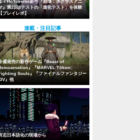
よ！HoYoverse新作『崩壊：ネクサスアニ
マ』第2回βテストの「進化テスト」を体験
【プレイレポ】
連載・注目記事
今週発売の新作ゲーム『Beast of
Reincarnation』『MARVEL Tōkon:
Fighting Souls』『ファイナルファンタジー
XIV』他
有志日本語化の現場から