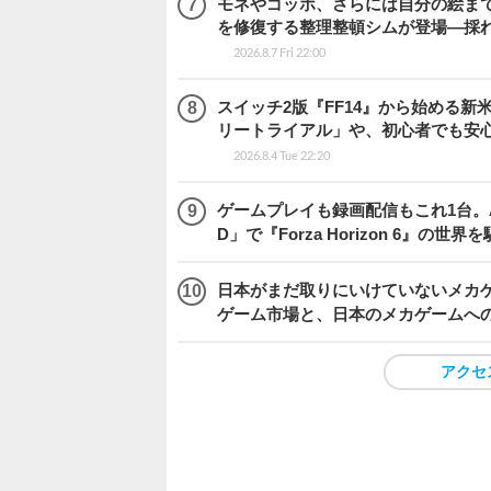
モネやゴッホ、さらには自分の絵まで
を修復する整理整頓シムが登場―採れたて
2026.8.7 Fri 22:00
スイッチ2版『FF14』から始める新
リートライアル」や、初心者でも安
2026.8.4 Tue 22:20
ゲームプレイも録画配信もこれ1台。AMD 
D」で『Forza Horizon 6』の世界
日本がまだ取りにいけていないメカゲー
ゲーム市場と、日本のメカゲームへ
アクセ