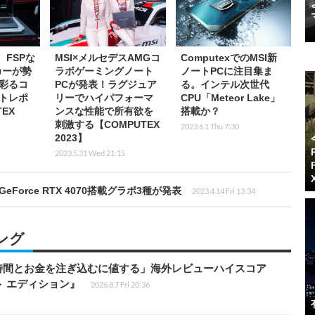
L、FSPな
MSI×メルセデスAMGコ
ComputexでのMSI新
カーが勢
ラボゲーミングノート
ノートPCに注目集ま
彩るコ
PCが発表！ラグジュア
る。インテル次世代
トレポ
リーでハイパフォーマ
CPU「Meteor Lake」
EX
ンスな性能で所有欲を
搭載か？
刺激する【COMPUTEX
2023.6.1 Thu 7:30
2023】
2023.5.31 Wed 21:15
orce RTX 4070搭載グラボ3種が発表
2023.4.14 Fri 13:34
ング
時間とお金を注ぎ込むに値する」海外レビューハイスコア
ート エディション』
2026.8.7 Fri 20:36