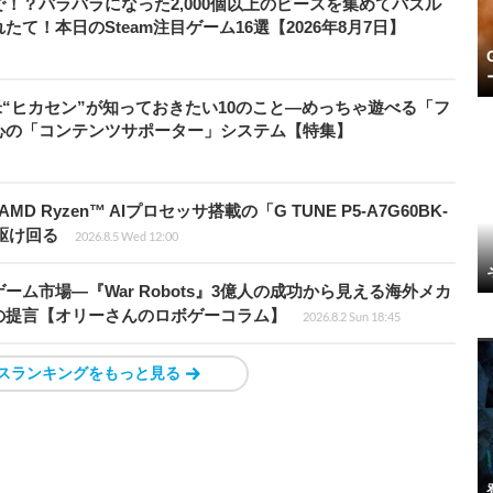
！？バラバラになった2,000個以上のピースを集めてパズル
！本日のSteam注目ゲーム16選【2026年8月7日】
米“ヒカセン”が知っておきたい10のこと―めっちゃ遊べる「フ
心の「コンテンツサポーター」システム【特集】
Ryzen™ AIプロセッサ搭載の「G TUNE P5-A7G60BK-
を駆け回る
2026.8.5 Wed 12:00
ム市場―『War Robots』3億人の成功から見える海外メカ
の提言【オリーさんのロボゲーコラム】
2026.8.2 Sun 18:45
スランキングをもっと見る