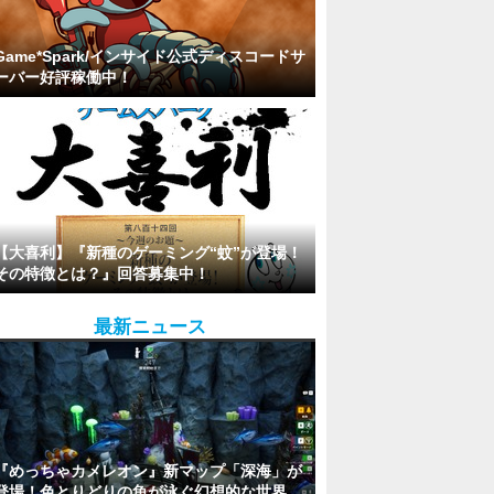
Game*Spark/インサイド公式ディスコードサ
ーバー好評稼働中！
【大喜利】『新種のゲーミング“蚊”が登場！
その特徴とは？』回答募集中！
最新ニュース
『めっちゃカメレオン』新マップ「深海」が
登場！色とりどりの魚が泳ぐ幻想的な世界。