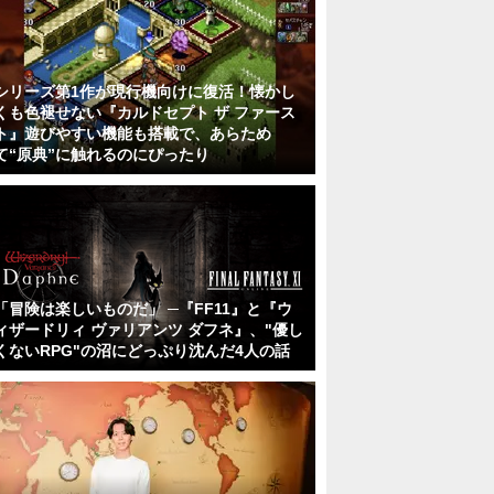
シリーズ第1作が現行機向けに復活！懐かし
くも色褪せない『カルドセプト ザ ファース
ト』遊びやすい機能も搭載で、あらため
て“原典”に触れるのにぴったり
「冒険は楽しいものだ」 ─『FF11』と『ウ
ィザードリィ ヴァリアンツ ダフネ』、"優し
くないRPG"の沼にどっぷり沈んだ4人の話