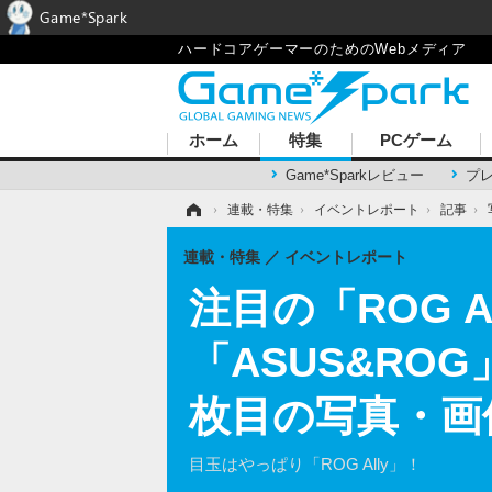
Game*Spark
ハードコアゲーマーのためのWebメディア
ホーム
特集
PCゲーム
Game*Sparkレビュー
プ
ホーム
›
連載・特集
›
イベントレポート
›
記事
›
連載・特集
イベントレポート
注目の「ROG 
「ASUS&ROG
枚目の写真・画
目玉はやっぱり「ROG Ally」！