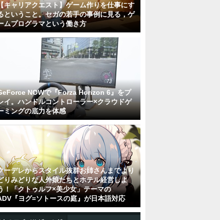
【キャリアクエスト】ゲーム作りを仕事にす
るということ。セガの若手の事例に見る，ゲ
ームプログラマという働き方
GeForce NOWで『Forza Horizon 6』をプ
レイ。ハンドルコントローラー×クラウドゲ
ーミングの底力を体感
クーデレからスタイル抜群お姉さんまでより
どりみどりな人外娘たちとホテル経営しよ
う！「クトゥルフ×美少女」テーマの
ADV『ヨグ=ソトースの庭』が日本語対応