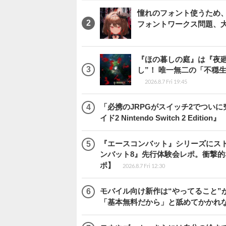
憧れのフォント使うため、
フォントワークス問題、
『ほの暮しの庭』は『夜
し”！ 唯一無二の「不穏
2026.8.7 Fri 19:45
「必携のJRPGがスイッチ2でつい
イド2 Nintendo Switch 2 Edition』
『エースコンバット』シリーズにス
ンバット8』先行体験会レポ。衝撃
ポ】
2026.8.7 Fri 12:30
モバイル向け新作は“やってること”が
「基本無料だから」と舐めてかかれ