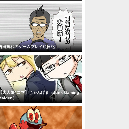
吉田輝和のゲームプレイ絵日記
【大人気4コマ】じゃんげま（Junk Gaming
Maiden）