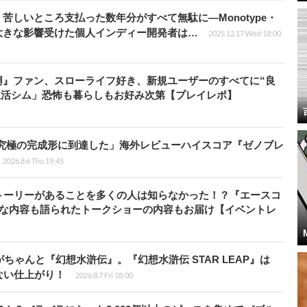
苦しいところ支払った数年分がすべて無駄に―Monotype・
大きな影響受けた個人インディー開発者は…
2025.12.17 Wed 18:00
廻』ファン、スローライフ好き、新規ユーザーのすべてに“良
生活シム」恐怖も暮らしもお好み次第【プレイレポ】
に究極の完成形に到達した」海外レビューハイスコア『ゼノブレ
2026.8.6 Thu 19:45
トーリーがあることを多くの人は知らなかった！？『エースコ
的な内容も語られたトークショーの内容もお届け【イベントレ
ちゃんと『幻想水滸伝』。『幻想水滸伝 STAR LEAP』は
ない仕上がり！
2026.8.7 Fri 18:00