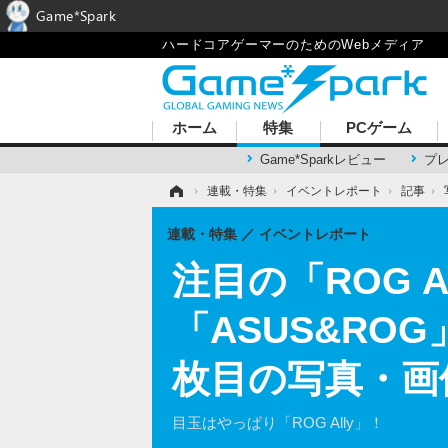
Game*Spark
ハードコアゲーマーのためのWebメディア
ホーム
特集
PCゲーム
Game*Sparkレビュー
プ
ホーム
›
連載・特集
›
イベントレポート
›
記事
›
連載・特集
イベントレポート
注目の「ROG 
「ASUS&ROG
枚目の写真・画
目玉はやっぱり「ROG Ally」！