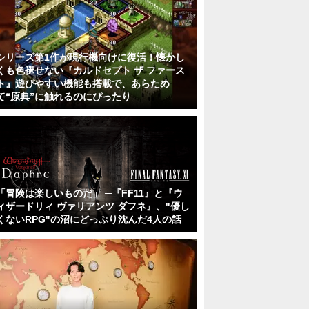
シリーズ第1作が現行機向けに復活！懐かし
くも色褪せない『カルドセプト ザ ファース
ト』遊びやすい機能も搭載で、あらため
て“原典”に触れるのにぴったり
「冒険は楽しいものだ」 ─『FF11』と『ウ
ィザードリィ ヴァリアンツ ダフネ』、"優し
くないRPG"の沼にどっぷり沈んだ4人の話