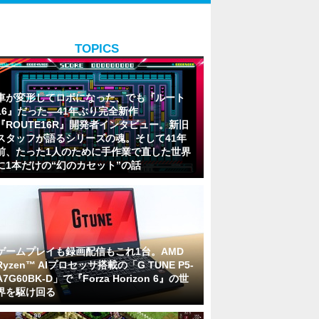
TOPICS
車が変形してロボになった、でも『ルート
16』だった―41年ぶり完全新作
『ROUTE16R』開発者インタビュー。新旧
スタッフが語るシリーズの魂。そして41年
前、たった1人のために手作業で直した世界
に1本だけの“幻のカセット”の話
ゲームプレイも録画配信もこれ1台。AMD
Ryzen™ AIプロセッサ搭載の「G TUNE P5-
A7G60BK-D」で『Forza Horizon 6』の世
界を駆け回る