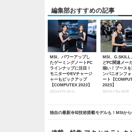
編集部おすすめの記事
MSI、パワーアップし
MSI、G.SKIL
たゲーミングノートPC
どPC関連メー
ラインナップに注目！
揃い！ブースを
モニターやEVチャージ
ンパニオンフォ
ャーもピックアップ
ート【COMPUT
【COMPUTEX 2023】
2023】
2023.6.9 Fri 18:15
2023.6.1 Thu 18:00
独自の最新冷却技術搭載モデルも！MSIからGeF