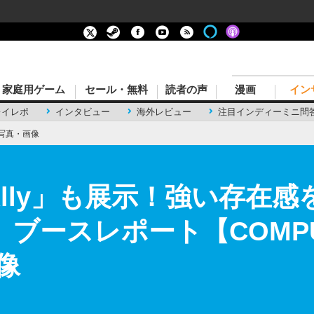
家庭用ゲーム
セール・無料
読者の声
漫画
イン
レイレポ
インタビュー
海外レビュー
注目インディーミニ問
写真・画像
Ally」も展示！強い存在
」ブースレポート【COMPUTE
像