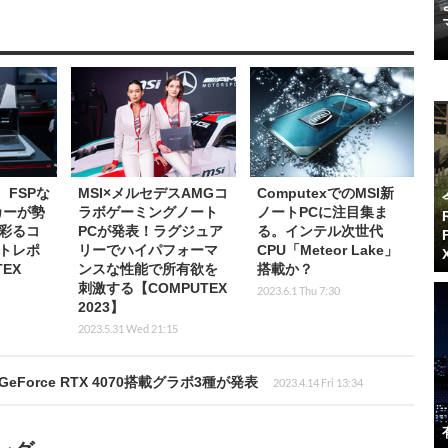
L、FSPな
MSI×メルセデスAMGコ
ComputexでのMSI新
カーが勢
ラボゲーミングノート
ノートPCに注目集ま
彩るコ
PCが発表！ラグジュア
る。インテル次世代
トレポ
リーでハイパフォーマ
CPU「Meteor Lake」
EX
ンスな性能で所有欲を
搭載か？
刺激する【COMPUTEX
2023.6.1 Thu 7:30
2023】
2023.5.31 Wed 21:15
orce RTX 4070搭載グラボ3種が発表
2023.4.14 Fri 13:34