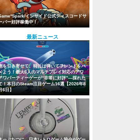
Game*Spark/インサイド公式ディスコードサ
ーバー好評稼働中！
最新ニュース
泡を引き寄せて、時には弾いてフレンドをハ
メよう！最大6人のマルチプレイ対応のアワ
アワパーティーゲーが“非常に好評”―採れた
て！本日のSteam注目ゲーム16選【2026年8
月6日】
まっぷたつに…日本レトロゲーム協会がゲー