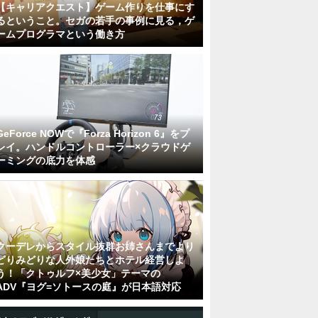
【キャリアクエスト】ゲーム作りを仕事にす
るということ。セガの若手の事例に見る，ゲ
ームプログラマという働き方
GeForce NOWで『Forza Horizon 6』をプ
レイ。ハンドルコントローラー×クラウドゲ
ーミングの底力を体感
クーデレからスタイル抜群お姉さんまでより
どりみどりな人外娘たちとホテル経営しよ
う！「クトゥルフ×美少女」テーマの
ADV『ヨグ=ソトースの庭』が日本語対応