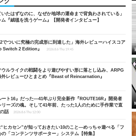
ング
ていたはずなのに、なぜか地球の運命まで背負わされている」
シム『絨毯を洗うゲーム』【開発者インタビュー】
チ2でついに究極の完成形に到達した」海外レビューハイスコア
witch 2 Edition』
2026.8.6 Thu 19:45
ウルライクの戦闘をより遊びやすい形に落とし込み、ARPG
ューひとまとめ『Beast of Reincarnation』
ト16』だった―41年ぶり完全新作『ROUTE16R』開発者
リーズの魂。そして41年前、たった1人のために手作業で直
”の話
2026.8.6 Thu 12:00
米“ヒカセン”が知っておきたい10のこと―めっちゃ遊べる「フ
心の「コンテンツサポーター」システム【特集】