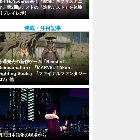
よ！HoYoverse新作『崩壊：ネクサスアニ
マ』第2回βテストの「進化テスト」を体験
【プレイレポ】
連載・注目記事
今週発売の新作ゲーム『Beast of
Reincarnation』『MARVEL Tōkon:
Fighting Souls』『ファイナルファンタジー
XIV』他
有志日本語化の現場から