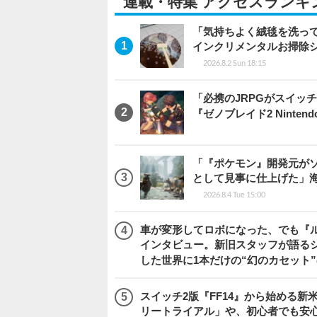
連載・特集 アクセスランキ
「気持ちよく絨毯を洗っ
インクリメンタルお掃除
2026.8.2 Sun 18:15
「必携のJRPGがスイッ
『ゼノブレイド2 Nintendo S
「『ポケモン』開発元がソ
として見事に仕上げた」海外レビ
2026.8.4 Tue 15:00
車が変形してロボになった、でも『ルー
インタビュー。新旧スタッフが語るシ
した世界に1本だけの“幻のカセット
スイッチ2版『FF14』から始める新
リートライアル」や、初心者でも安