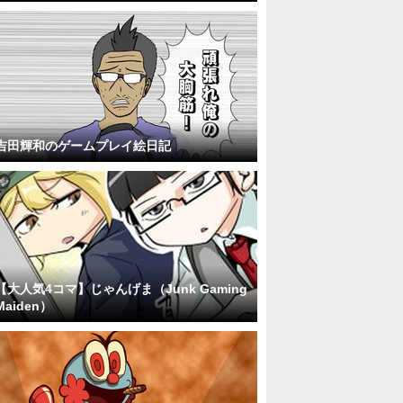
吉田輝和のゲームプレイ絵日記
【大人気4コマ】じゃんげま（Junk Gaming
Maiden）