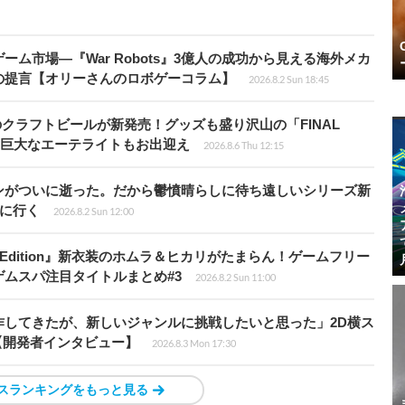
ム市場―『War Robots』3億人の成功から見える海外メカ
の提言【オリーさんのロボゲーコラム】
2026.8.2 Sun 18:45
のクラフトビールが新発売！グッズも盛り沢山の「FINAL
P」では巨大なエーテライトもお出迎え
2026.8.6 Thu 12:15
ンがついに逝った。だから鬱憤晴らしに待ち遠しいシリーズ新
6』に行く
2026.8.2 Sun 12:00
ch 2 Edition』新衣装のホムラ＆ヒカリがたまらん！ゲームフリー
ムスパ注目タイトルまとめ#3
2026.8.2 Sun 11:00
作してきたが、新しいジャンルに挑戦したいと思った」2D横ス
l』【開発者インタビュー】
2026.8.3 Mon 17:30
スランキングをもっと見る