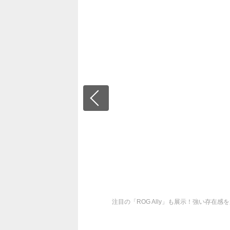
注目の「ROG Ally」も展示！強い存在感を