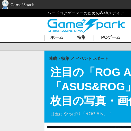
Game*Spark
ハードコアゲーマーのためのWebメディア
ホーム
特集
PCゲーム
連載・特集
イベントレポート
注目の「ROG 
「ASUS&ROG
枚目の写真・画
目玉はやっぱり「ROG Ally」！