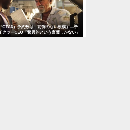
『GTA6』予約数は「前例のない規模」―テ
イクツーCEO「驚異的という言葉しかない」
テスト・評価/駅徒歩5分 家庭用ゲーム向
けC++/C#開発
株式会社スタッフサービス エンジニアガイ
ド
東京都
時給2,800円～
派遣社員
カードゲーム製造スタッフ・キャリアア
ップ支援/PCスキル活かしたい方/駅チ
カ・月給30万以上可・年間休日125日
株式会社alBee