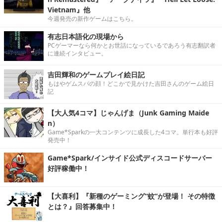
Vietnam』他
今週発売の新作ゲームはこちら。
有志日本語化の現場から
PCゲーマーなら何かとお世話になっているであろう有志翻訳者
に連続インタビュー。
吉田輝和のゲームプレイ絵日記
もはやゲムスパの顔！どこかで見かけた吉田さんのゲーム絵日
記
【大人気4コマ】じゃんげま（Junk Gaming Maide
n）
Game*Sparkの一大コンテンツに成長した4コマ。単行本も好評
発売中！
Game*Spark/インサイド公式ディスコードサーバー
好評稼働中！
【大喜利】『新種のゲーミング“蚊”が登場！ その特徴
とは？』回答募集中！