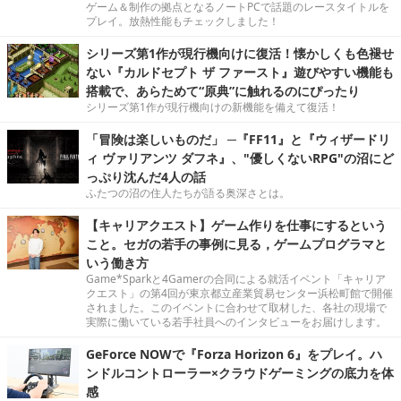
ゲーム＆制作の拠点となるノートPCで話題のレースタイトルを
プレイ。放熱性能もチェックしました！
シリーズ第1作が現行機向けに復活！懐かしくも色褪せ
ない『カルドセプト ザ ファースト』遊びやすい機能も
搭載で、あらためて“原典”に触れるのにぴったり
シリーズ第1作が現行機向けの新機能を備えて復活！
「冒険は楽しいものだ」 ─『FF11』と『ウィザードリ
ィ ヴァリアンツ ダフネ』、"優しくないRPG"の沼にど
っぷり沈んだ4人の話
ふたつの沼の住人たちが語る奥深さとは。
【キャリアクエスト】ゲーム作りを仕事にするという
こと。セガの若手の事例に見る，ゲームプログラマと
いう働き方
Game*Sparkと4Gamerの合同による就活イベント「キャリア
クエスト」の第4回が東京都立産業貿易センター浜松町館で開催
されました。このイベントに合わせて取材した、各社の現場で
実際に働いている若手社員へのインタビューをお届けします。
GeForce NOWで『Forza Horizon 6』をプレイ。ハ
ンドルコントローラー×クラウドゲーミングの底力を体
感