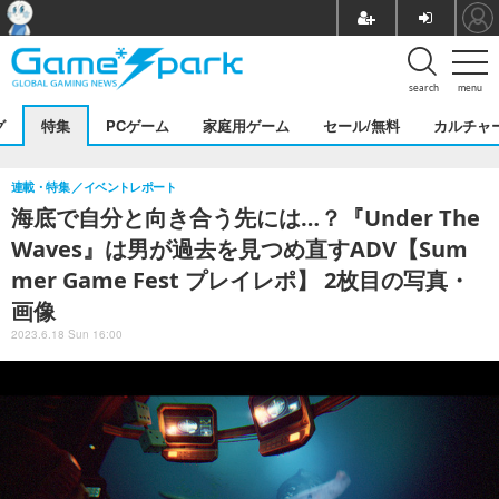
search
menu
グ
特集
PCゲーム
家庭用ゲーム
セール/無料
カルチャ
連載・特集
イベントレポート
海底で自分と向き合う先には…？『Under The
Waves』は男が過去を見つめ直すADV【Sum
mer Game Fest プレイレポ】 2枚目の写真・
画像
2023.6.18 Sun 16:00