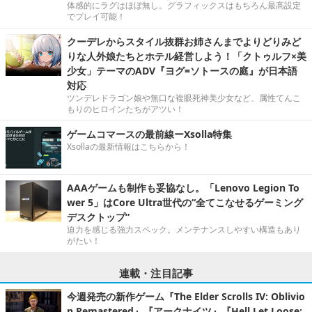
体感的にラグはほぼ無し。グラフィックスはもちろん最高設定
でプレイ可能！
クーデレからスタイル抜群お姉さんまでよりどりみど
りな人外娘たちとホテル経営しよう！「クトゥルフ×美
少女」テーマのADV『ヨグ=ソトースの庭』が日本語
対応
ツンデレドラゴン娘や無口な複眼死神美少女など、属性てんこ
もりのヒロインたちがアツい！
ゲームコマースの最前線ーXsolla特集
Xsollaの最新情報はこちらから！
AAAゲームも制作も妥協なし。「Lenovo Legion To
wer 5」はCore Ultra世代の“全てこなせるゲーミング
デスクトップ”
迫力を感じる強力スペック。メンテナンスしやすい構造もあり
がたい！
連載・注目記事
今週発売の新作ゲーム『The Elder Scrolls IV: Oblivio
n Remastered』『アークナイツ』『Hell Let Loose: