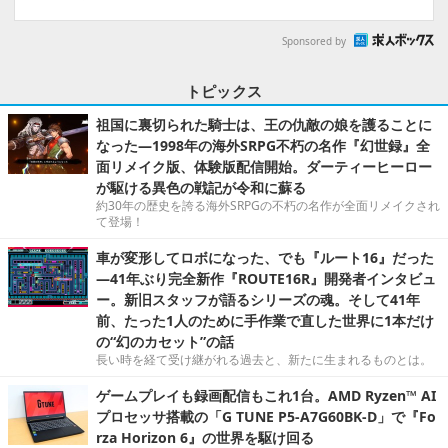
Sponsored by
トピックス
祖国に裏切られた騎士は、王の仇敵の娘を護ることに
なった―1998年の海外SRPG不朽の名作『幻世録』全
面リメイク版、体験版配信開始。ダーティーヒーロー
が駆ける異色の戦記が令和に蘇る
約30年の歴史を誇る海外SRPGの不朽の名作が全面リメイクされ
て登場！
車が変形してロボになった、でも『ルート16』だった
―41年ぶり完全新作『ROUTE16R』開発者インタビュ
ー。新旧スタッフが語るシリーズの魂。そして41年
前、たった1人のために手作業で直した世界に1本だけ
の“幻のカセット”の話
長い時を経て受け継がれる過去と、新たに生まれるものとは。
ゲームプレイも録画配信もこれ1台。AMD Ryzen™ AI
プロセッサ搭載の「G TUNE P5-A7G60BK-D」で『Fo
rza Horizon 6』の世界を駆け回る