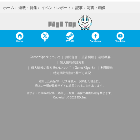
写真・画像
ホーム
›
連載・特集
›
イベントレポート
›
記事
›
Home
X
STEAM
Facebook
YouTube
Game*Sparkについて
お問合せ
広告掲載
会社概要
個人情報保護方針
個人情報の取り扱いについて（Game*Spark）
利用規約
特定商取引法に基づく表記
紹介した商品/サービスを購入、契約した場合に、
売上の一部が弊社サイトに還元されることがあります。
当サイトに掲載の記事・見出し・写真・画像の無断転載を禁じます。
Copyright © 2026 IID, Inc.