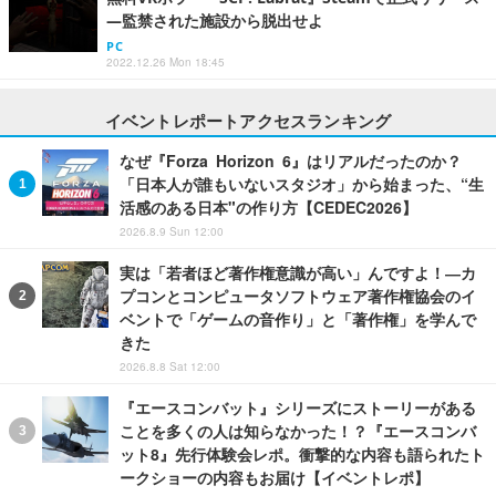
―監禁された施設から脱出せよ
PC
2022.12.26 Mon 18:45
イベントレポートアクセスランキング
なぜ『Forza Horizon 6』はリアルだったのか？
「日本人が誰もいないスタジオ」から始まった、“生
活感のある日本"の作り方【CEDEC2026】
2026.8.9 Sun 12:00
実は「若者ほど著作権意識が高い」んですよ！―カ
プコンとコンピュータソフトウェア著作権協会のイ
ベントで「ゲームの音作り」と「著作権」を学んで
きた
2026.8.8 Sat 12:00
『エースコンバット』シリーズにストーリーがある
ことを多くの人は知らなかった！？『エースコンバ
ット8』先行体験会レポ。衝撃的な内容も語られたト
ークショーの内容もお届け【イベントレポ】