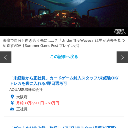
海底で自分と向き合う先には…？『Under The Waves』は男が過去を見つ
め直すADV【Summer Game Fest プレイレポ】
この記事へ戻る
「未経験から正社員」カードゲーム封入スタッフ/未経験OK/
トレカを袋に入れる/即日選考可
AQUARIUS株式会社
大阪府
月給30万6,900円～60万円
正社員
「ゲームやり込み勢、歓迎!」/アプリテスター/月収30万可/