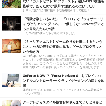
ない『カルドセプト ザ ファースト』遊びやすい機能も
搭載で、あらためて“原典”に触れるのにぴったり
シリーズ第1作が現行機向けの新機能を備えて復活！
「冒険は楽しいものだ」 ─『FF11』と『ウィザードリ
ィ ヴァリアンツ ダフネ』、"優しくないRPG"の沼にど
っぷり沈んだ4人の話
ふたつの沼の住人たちが語る奥深さとは。
【キャリアクエスト】ゲーム作りを仕事にするという
こと。セガの若手の事例に見る，ゲームプログラマと
いう働き方
Game*Sparkと4Gamerの合同による就活イベント「キャリア
クエスト」の第4回が東京都立産業貿易センター浜松町館で開催
されました。このイベントに合わせて取材した、各社の現場で
実際に働いている若手社員へのインタビューをお届けします。
GeForce NOWで『Forza Horizon 6』をプレイ。ハ
ンドルコントローラー×クラウドゲーミングの底力を体
感
体感的にラグはほぼ無し。グラフィックスはもちろん最高設定
でプレイ可能！
クーデレからスタイル抜群お姉さんまでよりどりみど