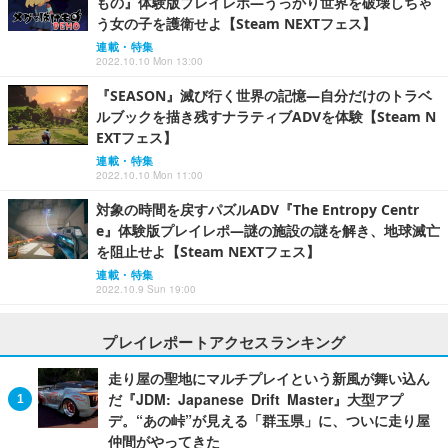
もの』体験版プレイレポ―うっかり世界を破壊しちゃ
う女の子を護衛せよ【Steam NEXTフェス】
連載・特集
2022.10.10 Mon 13:00
『SEASON』滅び行く世界の記憶―自分だけのトラベ
ルブックを描き残すナラティブADVを体験【Steam N
EXTフェス】
連載・特集
2022.10.10 Mon 11:00
対象の時間を戻すパズルADV『The Entropy Centr
e』体験版プレイレポ―謎の施設の謎を解き、地球滅亡
を阻止せよ【Steam NEXTフェス】
連載・特集
2022.10.9 Sun 19:00
プレイレポートアクセスランキング
走り屋の聖地にマルチプレイという新風が舞い込ん
だ『JDM: Japanese Drift Master』大型アプ
デ。“あの峠”が見える「群玉県」に、ついに走り屋
仲間がやってきた