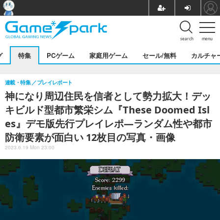
search
menu
グ
特集
PCゲーム
家庭用ゲーム
セール/無料
カルチャ
連載・特集
プレイレポート
神になり周辺住民を信者として勢力拡大！デッ
キビルド型都市繁栄シム『These Doomed Isl
es』デモ版先行プレイレポ―ランダム性や都市
防衛要素が面白い 12枚目の写真・画像
2023.6.19 Mon 23:00