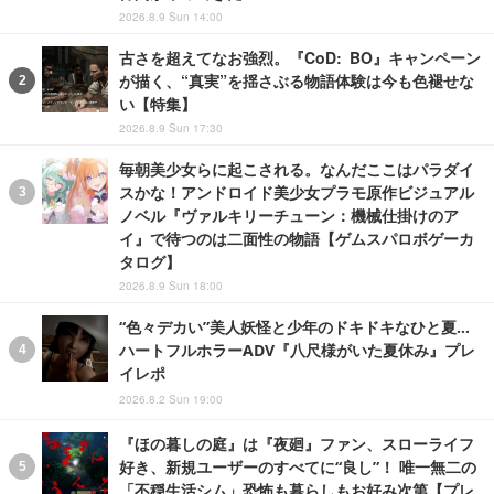
2026.8.9 Sun 14:00
古さを超えてなお強烈。『CoD: BO』キャンペーン
が描く、“真実”を揺さぶる物語体験は今も色褪せな
い【特集】
2026.8.9 Sun 17:30
毎朝美少女らに起こされる。なんだここはパラダイ
スかな！アンドロイド美少女プラモ原作ビジュアル
ノベル『ヴァルキリーチューン：機械仕掛けのア
イ』で待つのは二面性の物語【ゲムスパロボゲーカ
タログ】
2026.8.9 Sun 18:00
“色々デカい”美人妖怪と少年のドキドキなひと夏…
ハートフルホラーADV『八尺様がいた夏休み』プレ
イレポ
2026.8.2 Sun 19:00
『ほの暮しの庭』は『夜廻』ファン、スローライフ
好き、新規ユーザーのすべてに“良し”！ 唯一無二の
「不穏生活シム」恐怖も暮らしもお好み次第【プレ