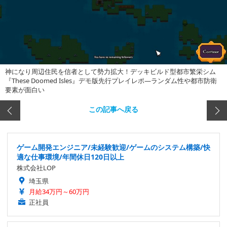
神になり周辺住民を信者として勢力拡大！デッキビルド型都市繁栄シム
『These Doomed Isles』デモ版先行プレイレポ―ランダム性や都市防衛
要素が面白い
この記事へ戻る
ゲーム開発エンジニア/未経験歓迎/ゲームのシステム構築/快
適な仕事環境/年間休日120日以上
株式会社LOP
埼玉県
月給34万円～60万円
正社員