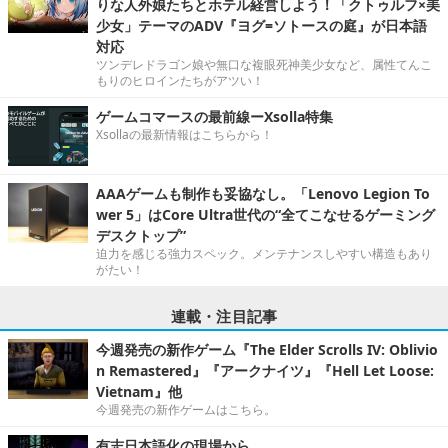
りな人外娘たちとホテル経営しよう！「クトゥルフ×美
少女」テーマのADV『ヨグ=ソトースの庭』が日本語
対応
ツンデレドラゴン娘や無口な複眼死神美少女など、属性てんこ
もりのヒロインたちがアツい！
ゲームコマースの最前線ーXsolla特集
Xsollaの最新情報はこちらから！
AAAゲームも制作も妥協なし。「Lenovo Legion To
wer 5」はCore Ultra世代の“全てこなせるゲーミング
デスクトップ”
迫力を感じる強力スペック。メンテナンスしやすい構造もあり
がたい！
連載・注目記事
今週発売の新作ゲーム『The Elder Scrolls IV: Oblivio
n Remastered』『アークナイツ』『Hell Let Loose:
Vietnam』他
今週発売の新作ゲームはこちら。
有志日本語化の現場から