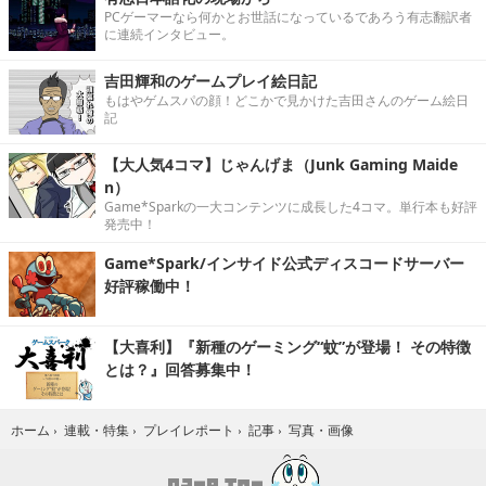
PCゲーマーなら何かとお世話になっているであろう有志翻訳者
に連続インタビュー。
吉田輝和のゲームプレイ絵日記
もはやゲムスパの顔！どこかで見かけた吉田さんのゲーム絵日
記
【大人気4コマ】じゃんげま（Junk Gaming Maide
n）
Game*Sparkの一大コンテンツに成長した4コマ。単行本も好評
発売中！
Game*Spark/インサイド公式ディスコードサーバー
好評稼働中！
【大喜利】『新種のゲーミング“蚊”が登場！ その特徴
とは？』回答募集中！
写真・画像
ホーム
›
連載・特集
›
プレイレポート
›
記事
›