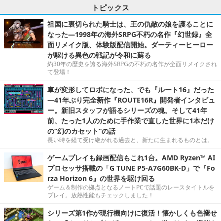
トピックス
祖国に裏切られた騎士は、王の仇敵の娘を護ることに
なった―1998年の海外SRPG不朽の名作『幻世録』全
面リメイク版、体験版配信開始。ダーティーヒーロー
が駆ける異色の戦記が令和に蘇る
約30年の歴史を誇る海外SRPGの不朽の名作が全面リメイクされ
て登場！
車が変形してロボになった、でも『ルート16』だった
―41年ぶり完全新作『ROUTE16R』開発者インタビュ
ー。新旧スタッフが語るシリーズの魂。そして41年
前、たった1人のために手作業で直した世界に1本だけ
の“幻のカセット”の話
長い時を経て受け継がれる過去と、新たに生まれるものとは。
ゲームプレイも録画配信もこれ1台。AMD Ryzen™ AI
プロセッサ搭載の「G TUNE P5-A7G60BK-D」で『Fo
rza Horizon 6』の世界を駆け回る
ゲーム＆制作の拠点となるノートPCで話題のレースタイトルを
プレイ。放熱性能もチェックしました！
シリーズ第1作が現行機向けに復活！懐かしくも色褪せ