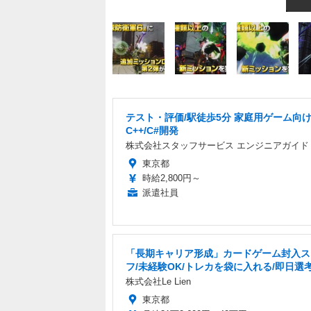
テスト・評価/駅徒歩5分 家庭用ゲーム向
C++/C#開発
株式会社スタッフサービス エンジニアガイド
東京都
時給2,800円～
派遣社員
「長期キャリア形成」カードゲーム封入ス
フ/未経験OK/トレカを袋に入れる/即日選
株式会社Le Lien
東京都