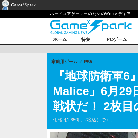
Game*Spark
ハードコアゲーマーのためのWebメディア
ホーム
特集
PCゲーム
家庭用ゲーム
PS5
『地球防衛軍6』D
Malice」6
戦状だ！ 2枚
価格は1,650円（税込）です。