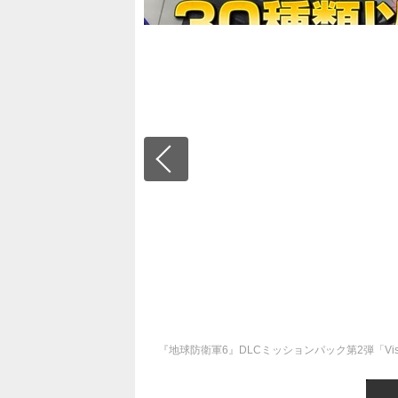
『地球防衛軍6』DLCミッションパック第2弾「Visi