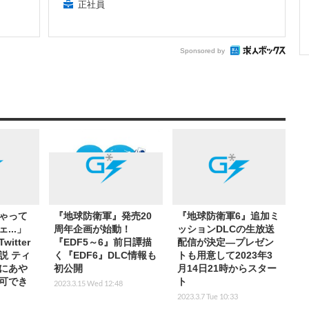
正社員
Sponsored by
ゃって
『地球防衛軍』発売20
『地球防衛軍6』追加ミ
...」
周年企画が始動！
ッションDLCの生放送
itter
『EDF5～6』前日譚描
配信が決定―プレゼン
説 ティ
く『EDF6』DLC情報も
トも用意して2023年3
にあや
初公開
月14日21時からスター
可でき
ト
2023.3.15 Wed 12:48
2023.3.7 Tue 10:33