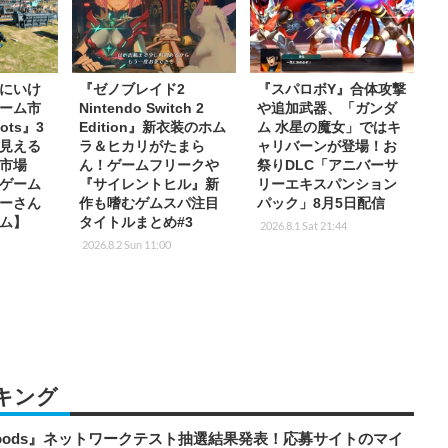
にいけ
『ゼノブレイド2
『スパロボY』合体攻撃
ーム市
Nintendo Switch 2
や追加武器、「ガンダ
ots』3
Edition』新衣装のホム
ム 水星の魔女」ではキ
見える
ラ＆ヒカリがたまら
ャリバーンが登場！お
市場
ん！ゲームフリークや
祭りDLC「アニバーサ
ゲーム
『サイレントヒル』新
リーエキスパンション
ーさん
作も嗜むゲムスパ注目
パック」8月5日配信
ム】
タイトルまとめ#3
2026.8.1 Sat 21:44
2026.8.2 Sun 11:00
キング
kbloods』ネットワークテスト抽選結果発表！応募サイトのマイ