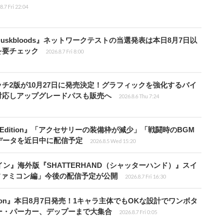
8.7 Fri 22:04
 Duskbloods』ネットワークテストの当選発表は本日8月7日以
を要チェック
2026.8.7 Fri 8:00
チ2版が10月27日に発売決定！グラフィックを強化するバイ
対応しアップグレードパスも販売へ
2026.8.6 Thu 7:24
ch 2 Edition』「アクセサリーの装備枠が減少」「戦闘時のBGM
データを近日中に配信予定
2026.8.5 Wed 15:20
ン』海外版『SHATTERHAND（シャッターハンド）』スイ
ファミコン編」今後の配信予定が公開
2026.8.7 Fri 16:30
Tōkon』本日8月7日発売！1キャラ主体でもOKな設計でワンボタ
ー・パーカー、デップーまで大集合
2026.8.7 Fri 0:05