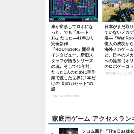
車が変形してロボにな
日本がまだ取り
った、でも『ルート
ていないメカゲ
16』だった―41年ぶり
場―『War Rob
完全新作
億人の成功から
『ROUTE16R』開発者
海外メカゲーム
インタビュー。新旧ス
と、日本のメカ
タッフが語るシリーズ
への提言【オリ
の魂。そして41年前、
のロボゲーコラ
たった1人のために手作
2026.8.2 Sun 18:45
業で直した世界に1本だ
けの“幻のカセット”の
話
2026.8.6 Thu 12:00
家庭用ゲーム アクセスラン
フロム新作『The Dus