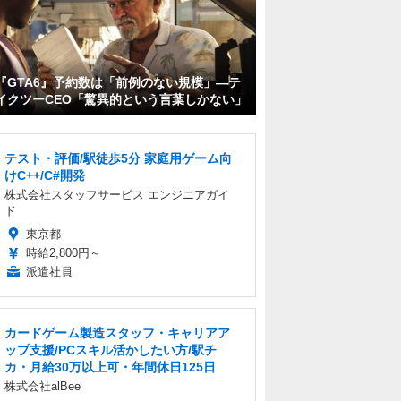
『GTA6』予約数は「前例のない規模」―テ
イクツーCEO「驚異的という言葉しかない」
テスト・評価/駅徒歩5分 家庭用ゲーム向
けC++/C#開発
株式会社スタッフサービス エンジニアガイ
ド
東京都
時給2,800円～
派遣社員
カードゲーム製造スタッフ・キャリアア
ップ支援/PCスキル活かしたい方/駅チ
カ・月給30万以上可・年間休日125日
株式会社alBee