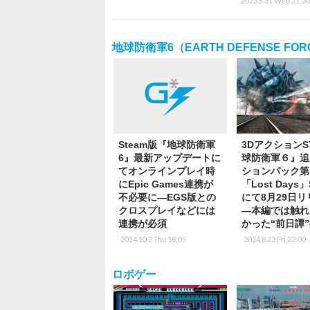
2023.5.31 Wed 21:30
地球防衛軍6（EARTH DEFENSE FOR
Steam版『地球防衛軍
3DアクションS
6』最新アップデートに
球防衛軍６』追
てオンラインプレイ時
ションパック第
にEpic Games連携が
「Lost Days」
不必要に―EGS版との
にて8月29日
クロスプレイなどには
―本編では触れ
連携が必須
かった“前日譚
2024.10.3 Thu 18:05
2024.8.23 Fri 22:00
ロボゲー