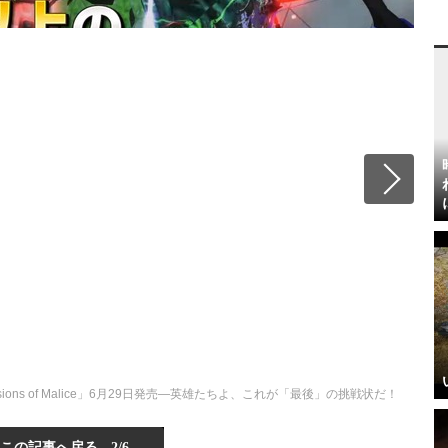
ons of Malice」6月29日発売―英雄たちよ、これが「最後」の挑戦状だ！
この記事へ戻る
2/6