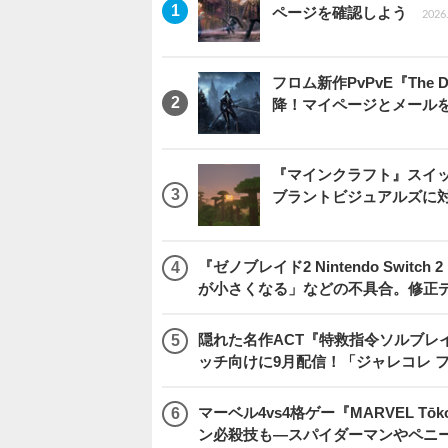
ページを確認しよう
2026.
フロム新作PvPvE『The
降！マイページとメール
『マインクラフト』スイッ
ブラントビジュアルズに
『ゼノブレイド2 Nintendo Swit
が小さくなる」などの不具合。修正
隠れた名作ACT『特救指令ソルブレイ
ッチ向けに9月配信！「ジャレコレ 
マーベル4vs4格ゲー『MARVEL 
ン必殺技も―スパイダーマンやペニ