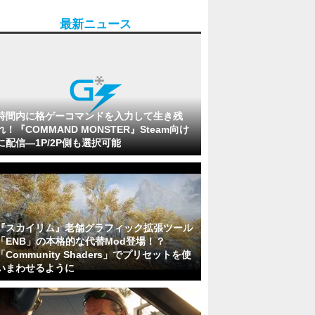
最新ニュース
時間内に格ゲーコマンドを入力して生き残
れ！『COMMAND MONSTER』Steam向け
に配信―1P/2P側も選択可能
『スカイリム』老舗グラフィック拡張ツール
「ENB」の本格的な代替Mod登場！？
「Community Shaders」でプリセットを使
いまわせるように