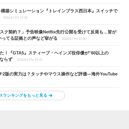
キ構築シミュレーション『トレインプラス西日本』スイッチで
2026.8.7 Fri 17:30
スク契約？」予告映像Netflix先行公開を受けて反発も…皆が
いってる証拠との声など挙がる
2026.8.7 Fri 15:00
た！『GTA5』スティーブ・ヘインズ役俳優が“60以上の
ならず
2026.8.6 Thu 15:45
チ2版の実力は？タッチやマウス操作など評価―海外YouTube
スランキングをもっと見る