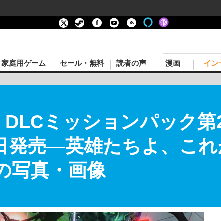
家庭用ゲーム
セール・無料
読者の声
漫画
イン
LCミッションパック第2弾「V
月29日発売―英雄たちよ、こ
目の写真・画像