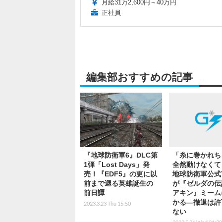
月給31万2,600円～40万円
正社員
編集部おすすめの記事
『地球防衛軍6』DLC第
「糸に巻かれち
1弾「Lost Days」発
全然動けなくてェ
売！『EDF5』の更に以
地球防衛軍公式Tw
前まで遡る英雄誕生の
が『ゼルダの伝
前日譚
アキン』ミーム
かる―撤退は許
2023.3.23 Thu 15:50
ない