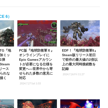
CE 6）
TG『地
PC版『地球防衛軍６』
EDF！『地球防衛軍6』
加ミッ
オンラインプレイに
Steam版リリース初日
1弾
Epic Gamesアカウン
で前作の最大値の2倍以
Steam
トが必要になる仕様を
上の最大同時接続数を
リリース
変更へ―世界中から寄
記録
られな
せられた多数の意見に
2024.7.26 Fri 11:27
”描く
対応
2024.7.27 Sat 1:03