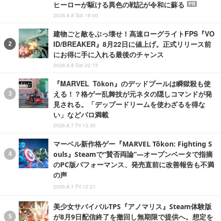
ヒーローが駆ける異色の戦記が令和に蘇る
PR
2026.8.8 Sat 18:00
建物ごと敵をぶっ壊せ！高速ローグライトFPS『VO
ID/BREAKER』8月22日に値上げ。正式リリース前
にお得に手に入れる最後のチャンス
2026.8.8 Sat 22:15
『MARVEL Tōkon』のデッドプールは瞬獄殺も使
える！？格ゲー乱舞技が元ネタの隠しコマンドが発
見される。「デップードリームを使わざるを得な
い」などパロ満載
2026.8.7 Fri 13:30
マーベル新作格ゲー『MARVEL Tōkon: Fighting S
ouls』Steamで“賛否両論”―オープンベータで指摘
のPC版パフォーマンス、発売直前に改善報告も不満
の声
2026.8.7 Fri 12:21
美少女サバイバルTPS『アノマリス』Steam体験版
が8月9日配信終了を撤回し無期限で提供へ。想定を