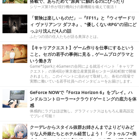
搭載で、あらためて“原典”に触れるのにぴったり
シリーズ第1作が現行機向けの新機能を備えて復活！
「冒険は楽しいものだ」 ─『FF11』と『ウィザードリ
ィ ヴァリアンツ ダフネ』、"優しくないRPG"の沼にど
っぷり沈んだ4人の話
ふたつの沼の住人たちが語る奥深さとは。
【キャリアクエスト】ゲーム作りを仕事にするという
こと。セガの若手の事例に見る，ゲームプログラマと
いう働き方
Game*Sparkと4Gamerの合同による就活イベント「キャリア
クエスト」の第4回が東京都立産業貿易センター浜松町館で開催
されました。このイベントに合わせて取材した、各社の現場で
実際に働いている若手社員へのインタビューをお届けします。
GeForce NOWで『Forza Horizon 6』をプレイ。ハ
ンドルコントローラー×クラウドゲーミングの底力を体
感
体感的にラグはほぼ無し。グラフィックスはもちろん最高設定
でプレイ可能！
クーデレからスタイル抜群お姉さんまでよりどりみど
りな人外娘たちとホテル経営しよう！「クトゥルフ×美