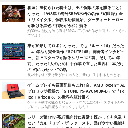
祖国に裏切られた騎士は、王の仇敵の娘を護ることに
なった―1998年の海外SRPG不朽の名作『幻世録』全
面リメイク版、体験版配信開始。ダーティーヒーロー
が駆ける異色の戦記が令和に蘇る
約30年の歴史を誇る海外SRPGの不朽の名作が全面リメイクされ
て登場！
車が変形してロボになった、でも『ルート16』だった
―41年ぶり完全新作『ROUTE16R』開発者インタビュ
ー。新旧スタッフが語るシリーズの魂。そして41年
前、たった1人のために手作業で直した世界に1本だけ
の“幻のカセット”の話
長い時を経て受け継がれる過去と、新たに生まれるものとは。
ゲームプレイも録画配信もこれ1台。AMD Ryzen™ AI
プロセッサ搭載の「G TUNE P5-A7G60BK-D」で『Fo
rza Horizon 6』の世界を駆け回る
ゲーム＆制作の拠点となるノートPCで話題のレースタイトルを
プレイ。放熱性能もチェックしました！
シリーズ第1作が現行機向けに復活！懐かしくも色褪せ
ない『カルドセプト ザ ファースト』遊びやすい機能も