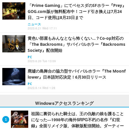
「Prime Gaming」にてベセスダのSFホラー『Prey』
GOG.com版が無料配布中！コード引き換えは7月24
日、コード使用は8月23日まで
ニュース
2023.6.21 Wed 17:11
黄色い部屋もみんなとなら怖くない…？Co-op対応の
「The Backrooms」サバイバルホラー『Backrooms
Society』配信開始
PC
2023.6.20 Tue 13:09
廃墟の島舞台の協力型サバイバルホラー『The Moonf
lower』日本語対応決定！6月30日リリース
PC
2023.6.14 Wed 1:28
Windowsアクセスランキング
祖国に裏切られた騎士は、王の仇敵の娘を護ること
になった―1998年の海外SRPG不朽の名作『幻世
録』全面リメイク版、体験版配信開始。ダーティー