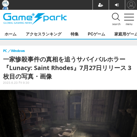
search
menu
ホーム
アクセスランキング
特集
PCゲーム
家庭用ゲー
PC
Windows
一家惨殺事件の真相を追うサバイバルホラー
『Lunacy: Saint Rhodes』7月27日リリース 3
枚目の写真・画像
2023.6.23 Fri 9:30