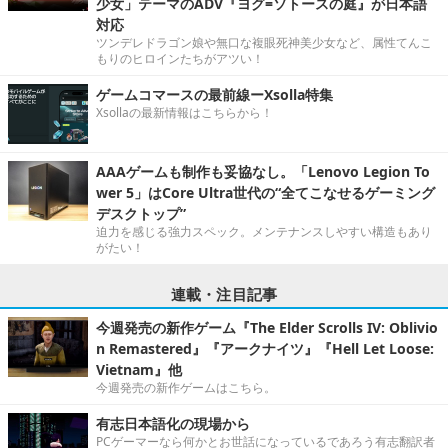
少女」テーマのADV『ヨグ=ソトースの庭』が日本語
対応
ツンデレドラゴン娘や無口な複眼死神美少女など、属性てんこ
もりのヒロインたちがアツい！
ゲームコマースの最前線ーXsolla特集
Xsollaの最新情報はこちらから！
AAAゲームも制作も妥協なし。「Lenovo Legion To
wer 5」はCore Ultra世代の“全てこなせるゲーミング
デスクトップ”
迫力を感じる強力スペック。メンテナンスしやすい構造もあり
がたい！
連載・注目記事
今週発売の新作ゲーム『The Elder Scrolls IV: Oblivio
n Remastered』『アークナイツ』『Hell Let Loose:
Vietnam』他
今週発売の新作ゲームはこちら。
有志日本語化の現場から
PCゲーマーなら何かとお世話になっているであろう有志翻訳者