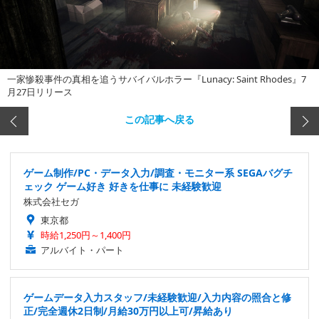
一家惨殺事件の真相を追うサバイバルホラー『Lunacy: Saint Rhodes』7
月27日リリース
この記事へ戻る
ゲーム制作/PC・データ入力/調査・モニター系 SEGAバグチ
ェック ゲーム好き 好きを仕事に 未経験歓迎
株式会社セガ
東京都
時給1,250円～1,400円
アルバイト・パート
ゲームデータ入力スタッフ/未経験歓迎/入力内容の照合と修
正/完全週休2日制/月給30万円以上可/昇給あり