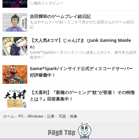
に連続インタビュー。
吉田輝和のゲームプレイ絵日記
もはやゲムスパの顔！どこかで見かけた吉田さんのゲーム絵日
記
【大人気4コマ】じゃんげま（Junk Gaming Maide
n）
Game*Sparkの一大コンテンツに成長した4コマ。単行本も好評
発売中！
Game*Spark/インサイド公式ディスコードサーバー
好評稼働中！
【大喜利】『新種のゲーミング“蚊”が登場！ その特徴
とは？』回答募集中！
写真・画像
ホーム
›
PC
›
Windows
›
記事
›