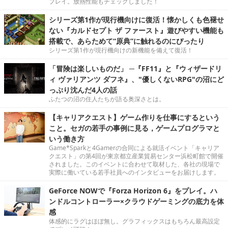
プレイ。放熱性能もチェックしました！
シリーズ第1作が現行機向けに復活！懐かしくも色褪せ
ない『カルドセプト ザ ファースト』遊びやすい機能も
搭載で、あらためて“原典”に触れるのにぴったり
シリーズ第1作が現行機向けの新機能を備えて復活！
「冒険は楽しいものだ」 ─『FF11』と『ウィザードリ
ィ ヴァリアンツ ダフネ』、"優しくないRPG"の沼にど
っぷり沈んだ4人の話
ふたつの沼の住人たちが語る奥深さとは。
【キャリアクエスト】ゲーム作りを仕事にするという
こと。セガの若手の事例に見る，ゲームプログラマと
いう働き方
Game*Sparkと4Gamerの合同による就活イベント「キャリア
クエスト」の第4回が東京都立産業貿易センター浜松町館で開催
されました。このイベントに合わせて取材した、各社の現場で
実際に働いている若手社員へのインタビューをお届けします。
GeForce NOWで『Forza Horizon 6』をプレイ。ハ
ンドルコントローラー×クラウドゲーミングの底力を体
感
体感的にラグはほぼ無し。グラフィックスはもちろん最高設定