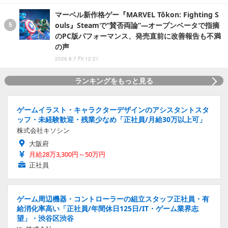
マーベル新作格ゲー『MARVEL Tōkon: Fighting S
ouls』Steamで“賛否両論”―オープンベータで指摘
のPC版パフォーマンス、発売直前に改善報告も不満
の声
2026.8.7 Fri 12:21
ランキングをもっと見る
ゲームイラスト・キャラクターデザインのアシスタントスタ
ッフ・未経験歓迎・残業少なめ「正社員/月給30万以上可」
株式会社キソシン
大阪府
月給28万3,300円～50万円
正社員
ゲーム周辺機器・コントローラーの組立スタッフ正社員・有
給消化率高い「正社員/年間休日125日/IT・ゲーム業界志
望」・渋谷区渋谷