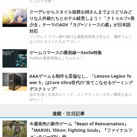
でプレイ可能！
クーデレからスタイル抜群お姉さんまでよりどりみど
りな人外娘たちとホテル経営しよう！「クトゥルフ×美
少女」テーマのADV『ヨグ=ソトースの庭』が日本語
対応
ツンデレドラゴン娘や無口な複眼死神美少女など、属性てんこ
もりのヒロインたちがアツい！
ゲームコマースの最前線ーXsolla特集
Xsollaの最新情報はこちらから！
AAAゲームも制作も妥協なし。「Lenovo Legion To
wer 5」はCore Ultra世代の“全てこなせるゲーミング
デスクトップ”
迫力を感じる強力スペック。メンテナンスしやすい構造もあり
がたい！
連載・注目記事
今週発売の新作ゲーム『Beast of Reincarnation』
『MARVEL Tōkon: Fighting Souls』『ファイナルフ
ァンタジーXIV』他