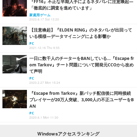
『FF16』不正な早期入手によるネタバレに注意喚起―
「徹底的に調査を進めています」
家庭用ゲーム
2023.6.17 Sat 13:20
【注意喚起】『ELDEN RING』のネタバレが出回って
いる模様―データマイニングによる影響か
PC
2021.12.16 Thu 9:55
一日に数千人のチーターをBANしている…『Escape fr
om Tarkov』チート問題について開発元CCOから改め
て声明
PC
2023.2.27 Mon 15:24
『Escape from Tarkov』新パッチ配信後に同時接続
プレイヤーが20万人突破、3,000人の不正ユーザーをB
AN
PC
2020.6.1 Mon 11:30
Windowsアクセスランキング