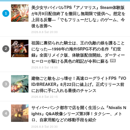
美少女サバイバルTPS『アノマリス』Steam体験版
が8月9日配信終了を撤回し無期限で提供へ。想定を
上回る反響―「でもフリューだしな」のゲーム、今
後も改善へ
2026.8.8 Sat 20:00
祖国に裏切られた騎士は、王の仇敵の娘を護ること
になった―1998年の海外SRPG不朽の名作『幻世
録』全面リメイク版、体験版配信開始。ダーティー
ヒーローが駆ける異色の戦記が令和に蘇る
PR
2026.8.8 Sat 18:00
建物ごと敵をぶっ壊せ！高速ローグライトFPS『VO
ID/BREAKER』8月22日に値上げ。正式リリース前
にお得に手に入れる最後のチャンス
2026.8.8 Sat 22:15
サイバーパンク都市で店を開く生活シム『Nivalis N
ights』Q&A映像シリーズ第3弾！タクシー、メト
ロ、自家用船などの移動手段を紹介
2026.8.8 Sat 20:30