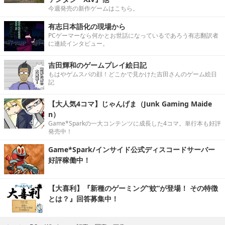
今週発売の新作ゲームはこちら。
有志日本語化の現場から
PCゲーマーなら何かとお世話になっているであろう有志翻訳者
に連続インタビュー。
吉田輝和のゲームプレイ絵日記
もはやゲムスパの顔！どこかで見かけた吉田さんのゲーム絵日
記
【大人気4コマ】じゃんげま（Junk Gaming Maide
n）
Game*Sparkの一大コンテンツに成長した4コマ。単行本も好評
発売中！
Game*Spark/インサイド公式ディスコードサーバー
好評稼働中！
【大喜利】『新種のゲーミング“蚊”が登場！ その特徴
とは？』回答募集中！