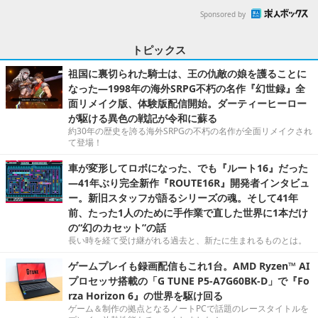
Sponsored by
トピックス
祖国に裏切られた騎士は、王の仇敵の娘を護ることに
なった―1998年の海外SRPG不朽の名作『幻世録』全
面リメイク版、体験版配信開始。ダーティーヒーロー
が駆ける異色の戦記が令和に蘇る
約30年の歴史を誇る海外SRPGの不朽の名作が全面リメイクされ
て登場！
車が変形してロボになった、でも『ルート16』だった
―41年ぶり完全新作『ROUTE16R』開発者インタビュ
ー。新旧スタッフが語るシリーズの魂。そして41年
前、たった1人のために手作業で直した世界に1本だけ
の“幻のカセット”の話
長い時を経て受け継がれる過去と、新たに生まれるものとは。
ゲームプレイも録画配信もこれ1台。AMD Ryzen™ AI
プロセッサ搭載の「G TUNE P5-A7G60BK-D」で『Fo
rza Horizon 6』の世界を駆け回る
ゲーム＆制作の拠点となるノートPCで話題のレースタイトルを