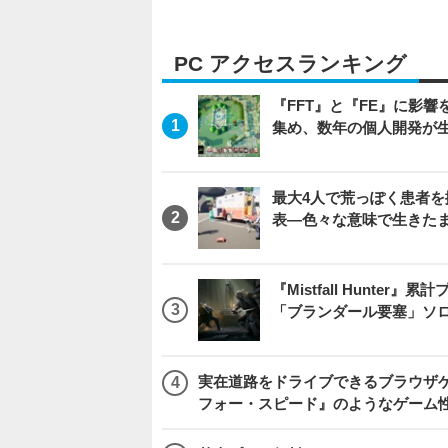
PC アクセスランキング
『FFT』と『FE』に影響を
集め、数年の個人開発が生
最大4人で荒っぽく患者を搬送
表―色々な意味で生きた
『Mistfall Hunt
「ブランダール要塞」ソ
実在道路をドライブできるブラウザゲー『
フォー・スピード』のようなゲーム