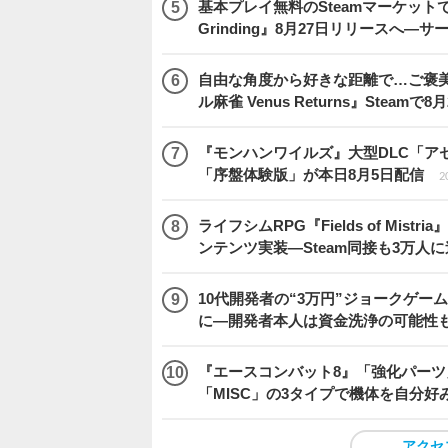
基本プレイ無料のSteamマーケットで取
Grinding』8月27日リリースへ―
自由な角度から好きな距離で…ご褒
ル麻雀 Venus Returns』Steamで8
『モンハンワイルズ』大型DLC「ア
「序盤体験版」が本日8月5日配信
2
ライフシムRPG『Fields of M
ンテンツ実装―Steam同接も3万人
10代開発者の“3万円”ジョークゲー
に―開発者本人は資金洗浄の可能性
『エースコンバット8』「強化パーツ
「MISC」の3タイプで機体を自分好
アクセ