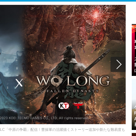
sty』第1弾DLC「中原の争覇」配信！曹操軍の活躍描くストーリー追加や新たな難易度も