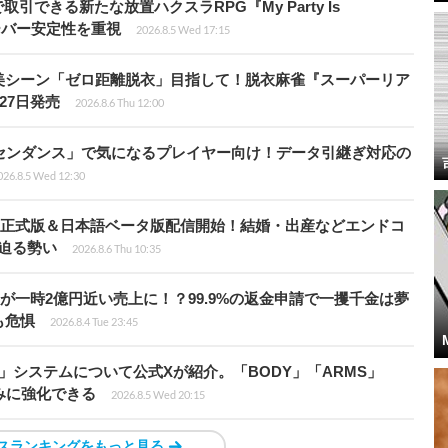
引できる新たな放置ハクスラRPG『My Party Is
サーバー安定性を重視
2026.8.5 Wed 17:15
美シーン「ゼロ距離脱衣」目指して！脱衣麻雀『スーパーリア
月27日発売
2026.8.6 Thu 12:00
センダンス」で気になるプレイヤー向け！データ引継ぎ対応の
026.8.5 Wed 12:30
istria』正式版＆日本語ベータ版配信開始！結婚・出産などエンドコ
に迫る勢い
2026.8.6 Thu 10:35
ムが一時2億円近い売上に！？99.9%の返金申請で一攫千金は夢
も危惧
2026.8.4 Tue 23:45
」システムについて公式Xが紹介。「BODY」「ARMS」
みに強化できる
2026.8.5 Wed 20:15
スランキングをもっと見る