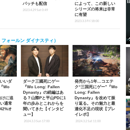
パッチも配信
によって、この新しい
シリーズの将来は非常
2023.4.29 Sat 0:49
に有望
2023.3.3 Fri 18:00
ォーロン フォールン ダイナスティ）
いいダ
ダーク三國死にゲー
発売から1年…コエテ
『Wo
『Wo Long: Fallen
ク“三国死にゲー”『Wo
Dynasty』の続編はあ
Long: Fallen
L向けに追
る？山際Pと平山PDに1
Dynasty』を改めて振
ない通常
年の歩みとこれからを
り返る。その魅力と最
42%オ
聞いてきた【インタビ
適化不足の現状【プレ
ュー】
イレポ】
2024.3.3 Sun 17:00
2024.3.2 Sat 11:00