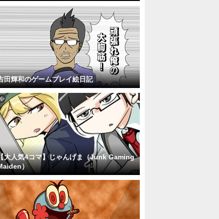
吉田輝和のゲームプレイ絵日記
【大人気4コマ】じゃんげま（Junk Gaming
Maiden）