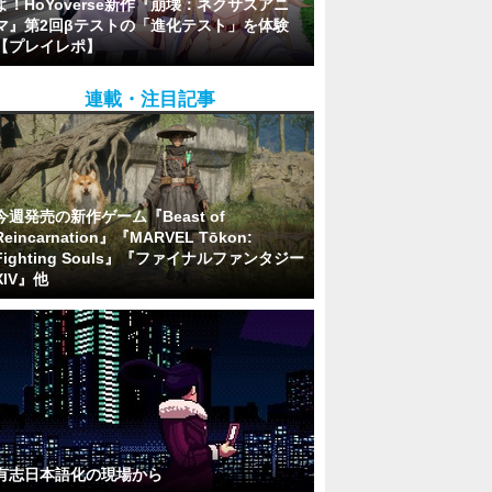
よ！HoYoverse新作『崩壊：ネクサスアニ
マ』第2回βテストの「進化テスト」を体験
【プレイレポ】
連載・注目記事
今週発売の新作ゲーム『Beast of
Reincarnation』『MARVEL Tōkon:
Fighting Souls』『ファイナルファンタジー
XIV』他
有志日本語化の現場から