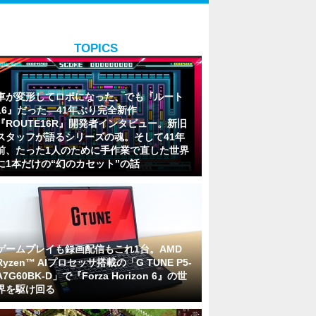
TOPICS
車が変形してロボになった、でも『ルート
16』だった―41年ぶり完全新作
『ROUTE16R』開発者インタビュー。新旧
スタッフが語るシリーズの魂。そして41年
前、たった1人のために手作業で直した世界
に1本だけの“幻のカセット”の話
ゲームプレイも録画配信もこれ1台。AMD
Ryzen™ AIプロセッサ搭載の「G TUNE P5-
A7G60BK-D」で『Forza Horizon 6』の世
界を駆け回る