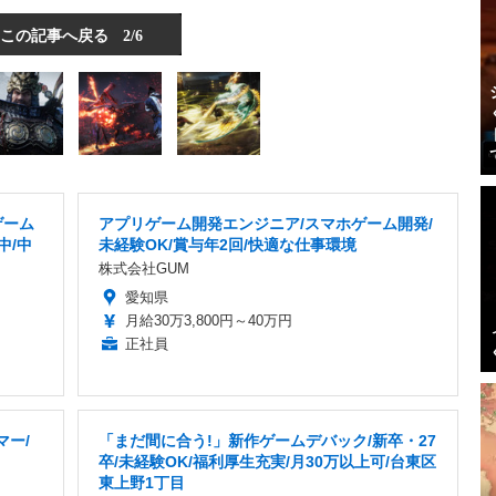
この記事へ戻る
2/6
ゲーム
アプリゲーム開発エンジニア/スマホゲーム開発/
中/中
未経験OK/賞与年2回/快適な仕事環境
株式会社GUM
愛知県
月給30万3,800円～40万円
正社員
マー/
「まだ間に合う!」新作ゲームデバック/新卒・27
卒/未経験OK/福利厚生充実/月30万以上可/台東区
東上野1丁目