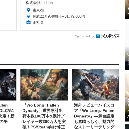
株式会社Le Lien
東京都
月給22万9,400円～31万9,800円
正社員
Sponsored by
llen
『Wo Long: Fallen
海外レビューハイスコ
DLC第1
Dynasty』世界累計出
ア『Wo Long: Fallen
決定！新
荷本数100万本&累計プ
Dynasty』―舞台設定
の争
レイヤー数380万人を突
も素晴らしく、魅力的
破！PS/Steam向け修正
なストーリーテリング