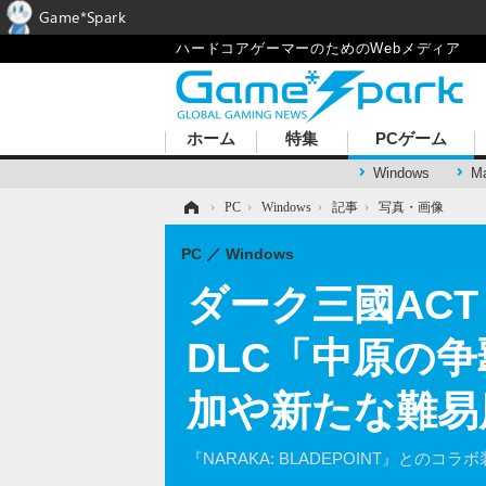
Game*Spark
ハードコアゲーマーのためのWebメディア
ホーム
特集
PCゲーム
Windows
M
ホーム
›
PC
›
Windows
›
記事
›
写真・画像
PC
Windows
ダーク三國ACT『Wo
DLC「中原の
加や新たな難易
『NARAKA: BLADEPOINT』との