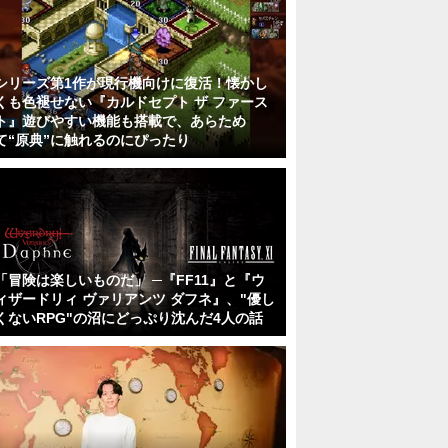
シリーズ第1作が現行機向けに復活！懐かし
くも色褪せない『カルドセプト ザ ファース
ト』遊びやすい機能も搭載で、あらため
て“原典”に触れるのにぴったり
「冒険は楽しいものだ」 ─『FF11』と『ウ
ィザードリィ ヴァリアンツ ダフネ』、"優し
くないRPG"の沼にどっぷり沈んだ4人の話