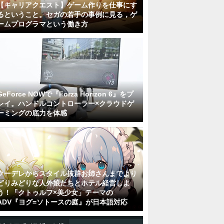
【キャリアクエスト】ゲーム作りを仕事にす
るということ。セガの若手の事例に見る，ゲ
ームプログラマという働き方
GeForce NOWで『Forza Horizon 6』をプ
レイ。ハンドルコントローラー×クラウドゲ
ーミングの底力を体感
クーデレからスタイル抜群お姉さんまでより
どりみどりな人外娘たちとホテル経営しよ
う！「クトゥルフ×美少女」テーマの
ADV『ヨグ=ソトースの庭』が日本語対応