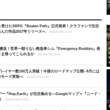
受けたSRPG『Beaten Path』正式発表！クラファンで注目
んだ作品2027年リリースへ
2026.8.6 Thu 12:30
！世界一頼りない救急車シム『Emergency Buddies』発
まま帰ってこられるか
2026.8.6 Thu 10:00
er』累計プレイヤー数100万人突破！今後のロードマップ公開─9月には
ロモード実装へ
2026.8.6 Thu 11:00
Hop.Earth』が注目集める―Googleマップ＋『ニード・
性
2026.8.5 Wed 13:50