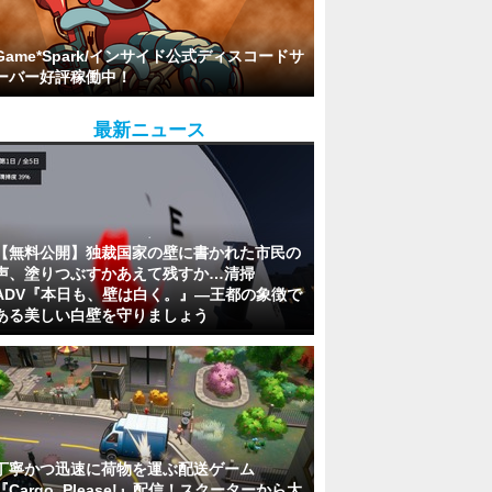
Game*Spark/インサイド公式ディスコードサ
ーバー好評稼働中！
最新ニュース
【無料公開】独裁国家の壁に書かれた市民の
声、塗りつぶすかあえて残すか…清掃
ADV『本日も、壁は白く。』―王都の象徴で
ある美しい白壁を守りましょう
丁寧かつ迅速に荷物を運ぶ配送ゲーム
『Cargo, Please!』配信！スクーターから大