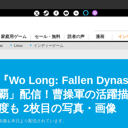
家庭用ゲーム
セール・無料
読者の声
漫画
イン
ac
Linux
インディーゲーム
 Long: Fallen Dyna
争覇」配信！曹操軍の活躍
度も 2枚目の写真・画像
コラボ装備も本日より配信されています。