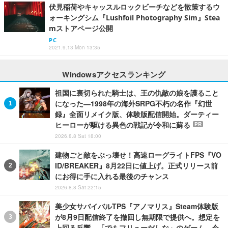
伏見稲荷やキャッスルロックビーチなどを散策するウ
ォーキングシム『Lushfoil Photography Sim』Stea
mストアページ公開
PC
2021.9.13 Mon 13:35
Windowsアクセスランキング
祖国に裏切られた騎士は、王の仇敵の娘を護ること
になった―1998年の海外SRPG不朽の名作『幻世
録』全面リメイク版、体験版配信開始。ダーティー
ヒーローが駆ける異色の戦記が令和に蘇る
PR
2026.8.8 Sat 18:00
建物ごと敵をぶっ壊せ！高速ローグライトFPS『VO
ID/BREAKER』8月22日に値上げ。正式リリース前
にお得に手に入れる最後のチャンス
2026.8.8 Sat 22:15
美少女サバイバルTPS『アノマリス』Steam体験版
が8月9日配信終了を撤回し無期限で提供へ。想定を
上回る反響―「でもフリューだしな」のゲーム、今