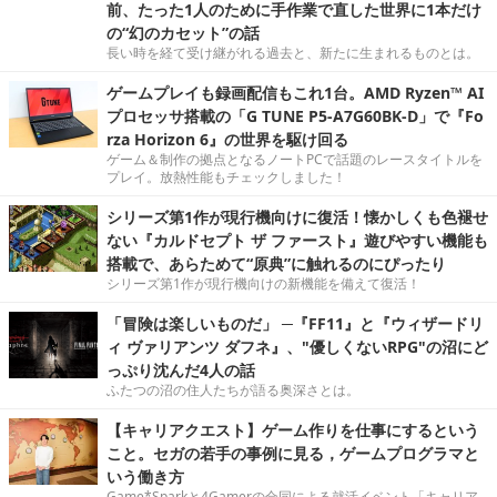
前、たった1人のために手作業で直した世界に1本だけ
の“幻のカセット”の話
長い時を経て受け継がれる過去と、新たに生まれるものとは。
ゲームプレイも録画配信もこれ1台。AMD Ryzen™ AI
プロセッサ搭載の「G TUNE P5-A7G60BK-D」で『Fo
rza Horizon 6』の世界を駆け回る
ゲーム＆制作の拠点となるノートPCで話題のレースタイトルを
プレイ。放熱性能もチェックしました！
シリーズ第1作が現行機向けに復活！懐かしくも色褪せ
ない『カルドセプト ザ ファースト』遊びやすい機能も
搭載で、あらためて“原典”に触れるのにぴったり
シリーズ第1作が現行機向けの新機能を備えて復活！
「冒険は楽しいものだ」 ─『FF11』と『ウィザードリ
ィ ヴァリアンツ ダフネ』、"優しくないRPG"の沼にど
っぷり沈んだ4人の話
ふたつの沼の住人たちが語る奥深さとは。
【キャリアクエスト】ゲーム作りを仕事にするという
こと。セガの若手の事例に見る，ゲームプログラマと
いう働き方
Game*Sparkと4Gamerの合同による就活イベント「キャリア