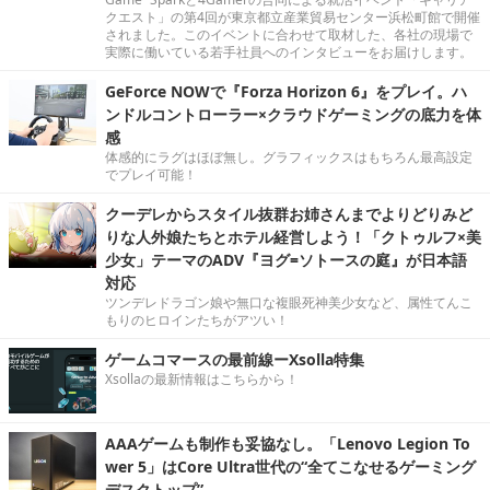
クエスト」の第4回が東京都立産業貿易センター浜松町館で開催
されました。このイベントに合わせて取材した、各社の現場で
実際に働いている若手社員へのインタビューをお届けします。
GeForce NOWで『Forza Horizon 6』をプレイ。ハ
ンドルコントローラー×クラウドゲーミングの底力を体
感
体感的にラグはほぼ無し。グラフィックスはもちろん最高設定
でプレイ可能！
クーデレからスタイル抜群お姉さんまでよりどりみど
りな人外娘たちとホテル経営しよう！「クトゥルフ×美
少女」テーマのADV『ヨグ=ソトースの庭』が日本語
対応
ツンデレドラゴン娘や無口な複眼死神美少女など、属性てんこ
もりのヒロインたちがアツい！
ゲームコマースの最前線ーXsolla特集
Xsollaの最新情報はこちらから！
AAAゲームも制作も妥協なし。「Lenovo Legion To
wer 5」はCore Ultra世代の“全てこなせるゲーミング
デスクトップ”