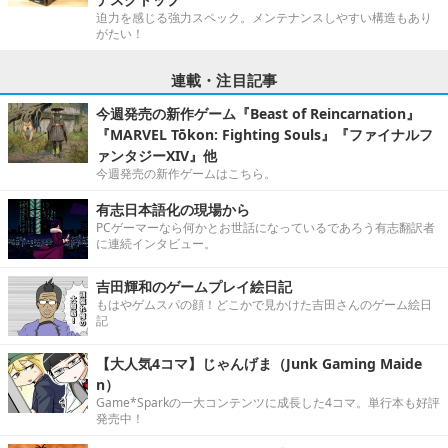
迫力を感じる強力スペック。メンテナンスしやすい構造もあり
がたい！
連載・注目記事
今週発売の新作ゲーム『Beast of Reincarnation』
『MARVEL Tōkon: Fighting Souls』『ファイナルフ
ァンタジーXIV』他
今週発売の新作ゲームはこちら。
有志日本語化の現場から
PCゲーマーなら何かとお世話になっているであろう有志翻訳者
に連続インタビュー。
吉田輝和のゲームプレイ絵日記
もはやゲムスパの顔！どこかで見かけた吉田さんのゲーム絵日
記
【大人気4コマ】じゃんげま（Junk Gaming Maide
n）
Game*Sparkの一大コンテンツに成長した4コマ。単行本も好評
発売中！