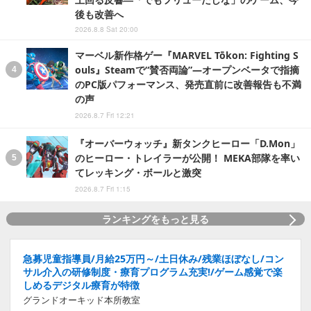
後も改善へ
2026.8.8 Sat 20:00
マーベル新作格ゲー『MARVEL Tōkon: Fighting S
ouls』Steamで“賛否両論”―オープンベータで指摘
のPC版パフォーマンス、発売直前に改善報告も不満
の声
2026.8.7 Fri 12:21
『オーバーウォッチ』新タンクヒーロー「D.Mon」
のヒーロー・トレイラーが公開！ MEKA部隊を率い
てレッキング・ボールと激突
2026.8.7 Fri 1:15
ランキングをもっと見る
急募児童指導員/月給25万円～/土日休み/残業ほぼなし/コン
サル介入の研修制度・療育プログラム充実!/ゲーム感覚で楽
しめるデジタル療育が特徴
グランドオーキッド本所教室