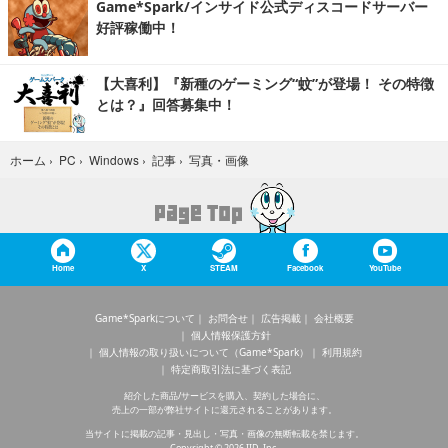
Game*Spark/インサイド公式ディスコードサーバー
好評稼働中！
【大喜利】『新種のゲーミング“蚊”が登場！ その特徴
とは？』回答募集中！
写真・画像
ホーム
›
PC
›
Windows
›
記事
›
Home
X
STEAM
Facebook
YouTube
Game*Sparkについて
お問合せ
広告掲載
会社概要
個人情報保護方針
個人情報の取り扱いについて（Game*Spark）
利用規約
特定商取引法に基づく表記
紹介した商品/サービスを購入、契約した場合に、
売上の一部が弊社サイトに還元されることがあります。
当サイトに掲載の記事・見出し・写真・画像の無断転載を禁じます。
Copyright © 2026 IID, Inc.