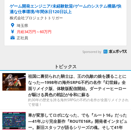
ゲーム開発エンジニア/未経験歓迎/ゲームのシステム構築/快
適な仕事環境/年間休日120日以上
株式会社プロジェクトトリガー
埼玉県
月給34万円～60万円
正社員
Sponsored by
トピックス
祖国に裏切られた騎士は、王の仇敵の娘を護ることに
なった―1998年の海外SRPG不朽の名作『幻世録』全
面リメイク版、体験版配信開始。ダーティーヒーロー
が駆ける異色の戦記が令和に蘇る
約30年の歴史を誇る海外SRPGの不朽の名作が全面リメイクされ
て登場！
車が変形してロボになった、でも『ルート16』だった
―41年ぶり完全新作『ROUTE16R』開発者インタビュ
ー。新旧スタッフが語るシリーズの魂。そして41年